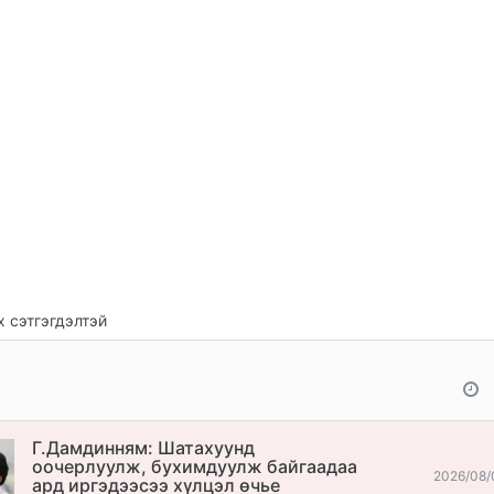
 сэтгэгдэлтэй
Г.Дамдинням: Шатахуунд
оочерлуулж, бухимдуулж байгаадаа
2026/08/
ард иргэдээсээ хүлцэл өчье