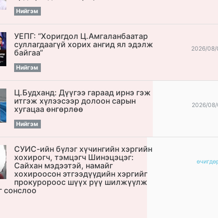
Нийгэм
УЕПГ: “Хоригдол Ц.Амгаланбаатар
cуллагдаагүй хорих ангид ял эдэлж
2026/08/
байгаа“
Нийгэм
Ц.Будханд: Дүүгээ гараад ирнэ гэж
итгэж хүлээсээр долоон сарын
2026/08/
хугацаа өнгөрлөө
Нийгэм
СУИС-ийн бүлэг хүчингийн хэргийн
хохирогч, тэмцэгч Шинэцэцэг:
өчигдѳ
Сайхан мэдээтэй, намайг
хохироосон этгээдүүдийн хэргийг
прокуророос шүүх рүү шилжүүлж
г сонслоо