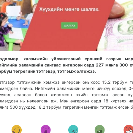
өдөлмөр, халамжийн үйлчилгээний ерөнхий газрын мэд
ийгмийн халамжийн сангаас өнгөрсөн сард 227 мянга 300 х
эрбум төгрөгийн тэтгэвэр, тэтгэмж олгожээ.
этгэвэр тэтгэмжийн хэмжээ өнгөрсөн оныхоос 15.2 тэрбум т
эмэгдсэн байна. Нийгмийн халамжийн мөнгө ийнхүү өсөхөд 0
үүхэд асарсан болон жирэмсэн эхийн тэтгэмж авсан хү
эмэгдсэн нь нөлөөлсөн аж. Мөн өнгөрсөн сард 18 хүртэлх н
янга 500 хүүхдэд 18.2 тэрбум төгрөгийн мөнгөн тэтгэмж өгсөн б