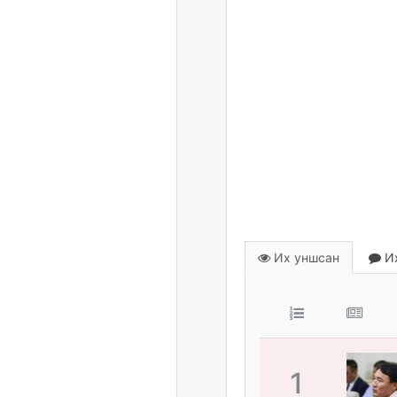
Их уншсан
Их
1