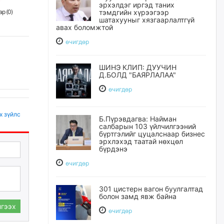
эрхэлдэг иргэд таних
тэмдгийн хүрээгээр
р (
0
)
шатахууныг хязгаарлалтгүй
авах боломжтой
өчигдѳр
ШИНЭ КЛИП: ДУУЧИН
Д.БОЛД "БАЯРЛАЛАА"
өчигдѳр
х зүйлс
Б.Пүрэвдагва: Найман
салбарын 103 үйлчилгээний
бүртгэлийг цуцалснаар бизнес
эрхлэхэд таатай нөхцөл
бүрдэнэ
өчигдѳр
301 цистерн вагон буулгалтад
болон замд явж байна
гээх
өчигдѳр