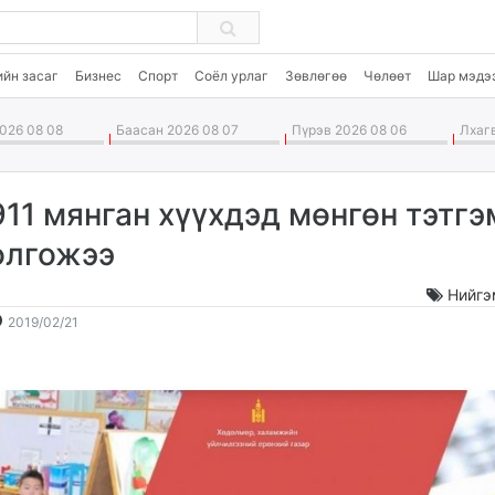
ийн засаг
Бизнес
Спорт
Соёл урлаг
Зөвлөгөө
Чөлөөт
Шар мэдэ
026 08 08
Баасан 2026 08 07
Пүрэв 2026 08 06
Лхагв
911 мянган хүүхдэд мөнгөн тэтг
олгожээ
Нийгэ
2019-
2026-
2019/02/21
02-
08-
21
09
09:39:21
00:12:06