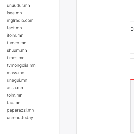
unuudur.mn
isee.mn
mglradio.com
fact.mn
Э
itoim.mn
tumen.mn
shuum.mn
times.mn
tvmongolia.mn
mass.mn
unegui.mn
assa.mn
toim.mn
tac.mn
paparazzi.mn
unread.today