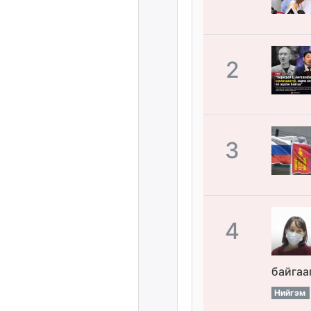
2
3
4
байгаа
Нийгэм