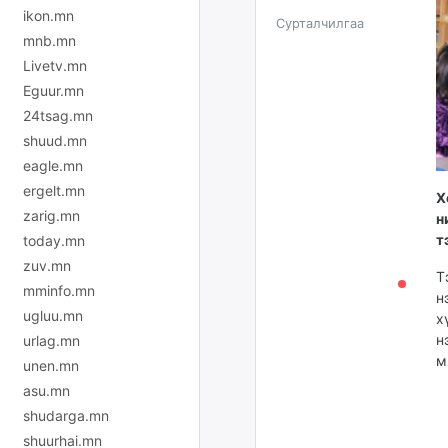
ikon.mn
Сурталчилгаа
mnb.mn
Livetv.mn
Eguur.mn
24tsag.mn
shuud.mn
eagle.mn
ergelt.mn
Х
zarig.mn
н
т
today.mn
zuv.mn
Т
mminfo.mn
н
ugluu.mn
х
н
urlag.mn
м
unen.mn
asu.mn
shudarga.mn
shuurhai.mn