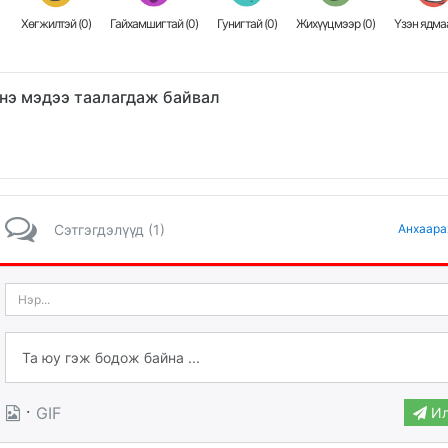
Хөгжилтэй (
0
)
Гайхамшигтай (
0
)
Гунигтай (
0
)
Жихүүцмээр (
0
)
Үзэн ядмаа
нэ мэдээ таалагдаж байвал
Сэтгэгдэлүүд (1)
Анхаара
·
GIF
Ил