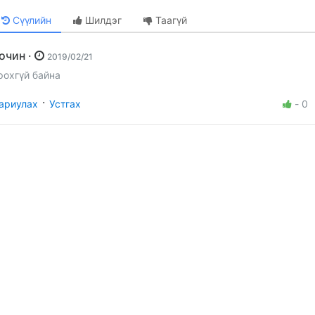
Сүүлийн
Шилдэг
Таагүй
Зочин ·
2019/02/21
рохгүй байна
·
ариулах
Устгах
-
0