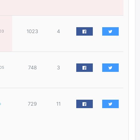
наймдугаар сарын 14-нөөс
ажиллуулж эхэлнэ
уржигдар
1023
4
03
Орон сууц, нийтийн аж ахуй,
авто зам, тохижилт
үйлчилгээний ажилтнуудын
ХАРИЛЦАА хандлагатай
холбоотой ГОМДОЛ их байгааг
дурдлаа
уржигдар
748
3
05
Бариста хийх нь залуусын
дунд яагаад трэнд болов
уржигдар
729
11
р
Өмгөөлөгч Б.Оюунбилэг:
"Урьхан" Б.Чинбат гэж хүн
бизнес хамтрагчаа гүтгэж
хууль хяналтын байгууллагаар
шалгуулж, торны цаана
суулгана гэх мэтээр дарамталдаг