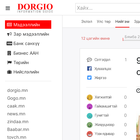
Эхлэл
Улс төр
Нийгэм
Эд
Мэдээллийн
Зар мэдээллийн
Бямба 2
12 цагийн өмнө
Банк санхүү
Бизнес ААН
1
Сэтгэгдэл
Төрийн
Хуваалцах
Нийслэлийн
Жиргээ
dorgio.mn
0
Хөгжилтэй
Gogo.mn
caak.mn
0
Гайхамшигтай
news.mn
0
Гунигтай
zindaa.mn
0
Жихүүцмээр
Baabar.mn
0
Үзэн ядмаар
tovch.mn