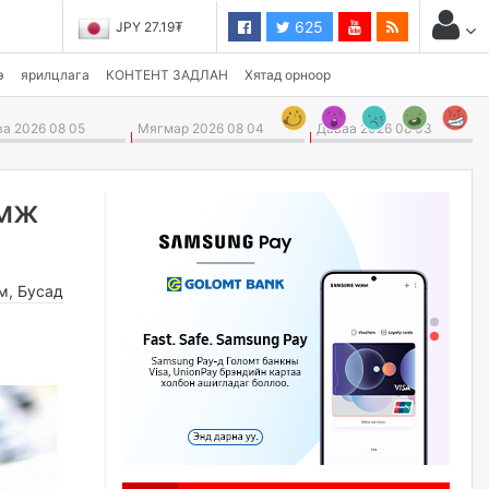
625
JPY 27.19₮
э
ярилцлага
КОНТЕНТ ЗАДЛАН
Хятад орноор
а 2026 08 05
Мягмар 2026 08 04
Даваа 2026 08 03
эмж
м
,
Бусад