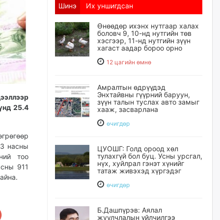
Шинэ
Их уншигдсан
Өнөөдөр ихэнх нутгаар халах
боловч 9, 10-нд нутгийн төв
хэсгээр, 11-нд нутгийн зүүн
хагаст аадар бороо орно
12 цагийн өмнө
Амралтын өдрүүдэд
Энхтайвны гүүрний баруун,
ээллээр
зүүн талын туслах авто замыг
үнд 25.4
хааж, засварлана
өчигдѳр
өгрөгөөр
-3 насны
ЦУОШГ: Голд ороод хөл
тулахгүй бол буц. Усны урсгал,
ний тоо
нүх, хуйлрал гэнэт хүнийг
асны 911
татаж живэхэд хүргэдэг
айна.
өчигдѳр
Б.Дашпүрэв: Аялал
жуулчлалын үйлчилгээ