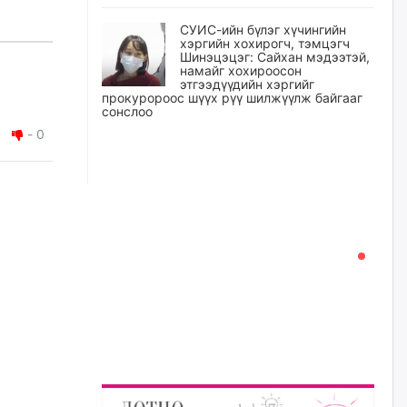
СУИС-ийн бүлэг хүчингийн
хэргийн хохирогч, тэмцэгч
Шинэцэцэг: Сайхан мэдээтэй,
намайг хохироосон
этгээдүүдийн хэргийг
прокуророос шүүх рүү шилжүүлж байгааг
сонслоо
-
0
өчигдѳр
Өчигдрийн байдлаар ₮10000
доош дүнгээр шатахууны
худалдан авалт хийсэн 1500
баримт бүртгэгджээ
өчигдѳр
Шатахуун олголтыг 50,000
төгрөгөөр хязгаарласныг
нэмэгдүүлж 100,000 төгрөгт
хүргэхээр судалж байгаа
өчигдѳр