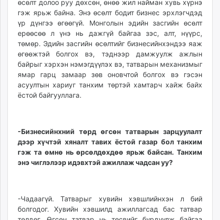
өсөлт долоо руу дөхсөн, өнөө жил найман хувь хүрнэ
unuudur.mn
гэж ярьж байна. Энэ өсөлт бодит бизнес эрхлэгчдэд
isee.mn
үр дүнгээ өгөөгүй. Монголын эдийн засгийн өсөлт
mglradio.com
ерөөсөө л үнэ нь дажгүй байгаа зэс, алт, нүүрс,
төмөр. Эдийн засгийн өсөлтийг бизнесийнхэндээ яаж
fact.mn
өгөөжтэй болгох вэ, тэднээр дамжуулж ажлын
itoim.mn
байрыг хэрхэн нэмэгдүүлэх вэ, татварын механизмыг
tumen.mn
ямар гарц замаар зөв оновчтой болгох вэ гэсэн
shuum.mn
асуултын хариуг танхим төртэй хамтарч хайж байх
times.mn
ёстой байгууллага.
tvmongolia.mn
mass.mn
unegui.mn
-Бизнесийнхний төрд өгсөн татварын зарцуулалт
дээр хүчтэй хяналт тавих ёстой газар бол танхим
assa.mn
гэж та өмнө нь өрсөлдөхдөө ярьж байсан. Танхим
toim.mn
энэ чиглэлээр идэвхтэй ажиллаж чадсан уу?
tac.mn
paparazzi.mn
unread.today
-Чадаагүй. Татварыг хувийн хэвшлийнхэн л бий
болгодог. Хувийн хэвшилд ажиллагсад бас татвар
төлдөг. Өгсөн татвар нь төсвийг бүрдүүлж байгаа