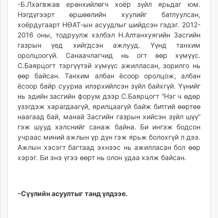
-Б.Лхагвжав ерөнхийлөгч хоёр зүйл ярьдаг юм.
Нэгдүгээрт өршөөлийн хуулийг батлуулсан,
хоёрдугаарт НӨАТ-ын асуудлыг шийдсэн гэдэг. 2012-
2016 оны, тодруулж хэлбэл Н.Алтанхуягийн Засгийн
газрын үед хийгдсэн ажлууд. Үүнд танхим
оролцоогүй. Санаачлагчид нь огт өөр хүмүүс.
С.Баярцогт тэргүүтэй хүмүүс ажилласан, зорилго нь
өөр байсан. Танхим албан ёсоор оролцож, албан
ёсоор байр сууриа илэрхийлсэн зүйл байхгүй. Үүнийг
нь эдийн засгийн форум дээр С.Баярцогт “Нэг ч өдөр
үзэгдэж харагдаагүй, ярилцаагүй байж битгий өөртөө
наагаад бай, манай Засгийн газрын хийсэн зүйл шүү”
гэж шууд хэлснийг санаж байна. Би ингэж бодсон
учраас миний ажлын үр дүн гэж ярьж болохгүй л дээ.
Ажлын хэсэгт багтаад эхнээс нь ажилласан бол өөр
хэрэг. Би энэ үгээ өөрт нь олон удаа хэлж байсан.
-Сүүлийн асуултыг танд үлдээе.