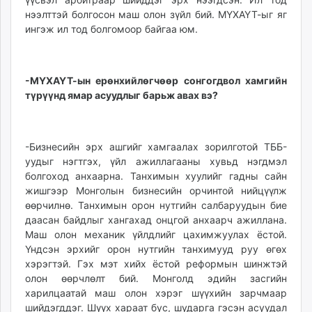
нээлттэй болгосон маш олон зүйл бий. МҮХАҮТ-ыг яг
ингэж ил тод болгомоор байгаа юм.
-МҮХАҮТ-ын ерөнхийлөгчөөр сонгогдвол хамгийн
түрүүнд ямар асуудлыг барьж авах вэ?
-Бизнесийн эрх ашгийг хамгаалах зорилготой ТББ-
уудыг нэгтгэх, үйл ажиллагааны хувьд нэгдмэл
болгоход анхаарна. Танхимын хуулийг гадны сайн
жишгээр Монголын бизнесийн орчинтой нийцүүлж
өөрчилнө. Танхимын орон нутгийн салбаруудын бие
даасан байдлыг хангахад онцгой анхаарч ажиллана.
Маш олон механик үйлдлийг цахимжуулах ёстой.
Үндсэн эрхийг орон нутгийн танхимууд руу өгөх
хэрэгтэй. Гэх мэт хийх ёстой реформын шинжтэй
олон өөрчлөлт бий. Монголд эдийн засгийн
харилцаатай маш олон хэрэг шүүхийн зарчмаар
шийдэгддэг. Шүүх хараат бус, шударга гэсэн асуудал