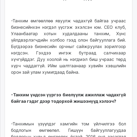
-Танхим өмгөөллөө явуулж чадахгүй байгаа учраас
бизнесийнхэн нэгдэл үүсгэж эхэлсэн юм. CEO клуб,
Улаанбаатар хотын худалдааны танхим, Хүнс
үйлдвэрлэгчдийн холбоо гээд олон байгууллага бий.
Бүгдээрээ бизнесийн орчныг сайжруулах зорилгоор
нэгдсэн. Гэхдээ ингэж бутраад салчихаар
хүчгүйддэг. Дуу хоолой нь нэгдмэл биш учраас төрд
хүрч чаддаггүй. Ийм шалтгаанаар хувийн хэвшлийн
орон зай улам хумигдаад байна.
-Танхим үндсэн үүргээ биелүүлж ажиллаж чадахгүй
байгаа гэдэг дээр тодорхой жишээнүүд хэлээч?
-Танхимын үзүүлдэг хамгийн том үйлчилгээ бол
бодлогын өмгөөлөл. Гишүүн байгууллагуудаа
бодлогын хувьд өмгөөлөх ёстой. 2016 онд засаглал