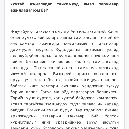
хүчтэй ажилладаг танхимууд ямар зарчмаар
ажилладаг юм бэ?
-Клуб буюу танхимын систем Англиас эхлэлтэй. Хэсэг
бүлэг хүмүүс нийлж эрх ашгаа хамгаалдаг, төртэйгөө
зөв хамтарч ажилладаг механизмыг л танхимаар
дамжуулж явуулдаг. Худалдааны танхимын тухайд
аж ахуй, үйлдвэрлэл, арилжаа эрхэлдэг бүх компани
нийлж бизнесийн орчноо зөв болгох, хамгаалахад
анхаардаг. Төр засагтайгаа зөв хамтарч ажиллахад
илүүтэй анхаардаг. Бизнесийн орчныг хэрхэн зөв,
эрүүл, уян хатан болгох, төрийн зохицуулалтыг зөв
байлгах чигт хамтарч ажиллах хандлагыг түлхүү
барьж явдаг. Гэтэл манайд эсрэгээрээ болчихсон.
Төрийн хүнд суртал, хэт хүчтэй байдлаас хамгаалах,
эсвэл төртэйгөө тэмцэлдэх гэдэг талаас нь хараад
байдаг. Логикийн хувьд буруу. Төр гэдэг бол бизнес
эрхлэгчдийн татварын мөнгөөр бий болсон
хуримтлалыг нийт иргэдийнхээ эрүүл аюулгүй
амьдарч, сурч боловсрох эрхийг хамгаалахын тулд