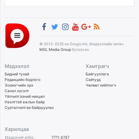
© 2013-2026 он Dorgio.mn, Мэдээллийн хөтөч
MGL Media Group
бүтээсэн.
Мэдээлэл
Хамтрагч
Бидний тухай
Байгууллага
Редакцийн бодлого
Сайтууд
Зохиогчийн эрх
Чөлөөт нийтлэгч
Санал хүсэлт
Үйлчилгээний нөхцөл
Нээлттэй ажлын байр
Сурталчилгаа байршуулах
Харилцаа
Мэдээний алба:
7711 4747