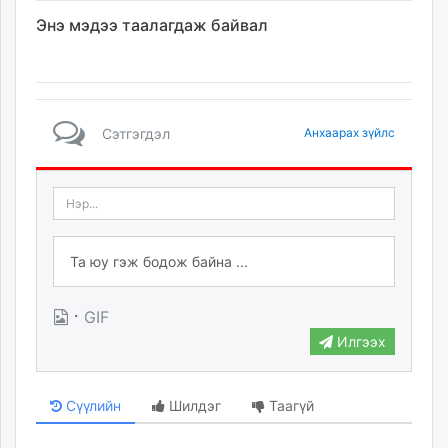
Энэ мэдээ таалагдаж байвал
Сэтгэгдэл
Анхаарах зүйлс
·
GIF
Илгээх
Сүүлийн
Шилдэг
Таагүй