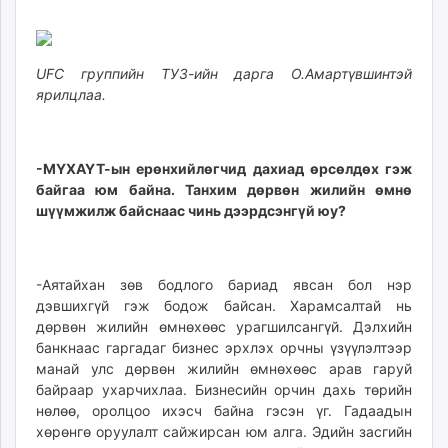
21
08
ikon.mn
11:22:40
03:26:51
mnb.mn
Livetv.mn
UFC группийн ТУЗ-ийн дарга О.Амартүвшинтэй
Eguur.mn
ярилцлаа.
24tsag.mn
shuud.mn
eagle.mn
-МҮХАҮТ-ын ерөнхийлөгчид дахиад өрсөлдөх гэж
байгаа юм байна. Танхим дөрвөн жилийн өмнө
ergelt.mn
шүүмжилж байснаас чинь дээрдсэнгүй юу?
zarig.mn
today.mn
zuv.mn
-Аятайхан зөв бодлого бариад явсан бол нэр
mminfo.mn
дэвшихгүй гэж бодож байсан. Харамсалтай нь
ugluu.mn
дөрвөн жилийн өмнөхөөс урагшилсангүй. Дэлхийн
urlag.mn
банкнаас гаргадаг бизнес эрхлэх орчны үзүүлэлтээр
unen.mn
манай улс дөрвөн жилийн өмнөхөөс арав гаруй
байраар ухарчихлаа. Бизнесийн орчин дахь төрийн
asu.mn
нөлөө, оролцоо ихэсч байна гэсэн үг. Гадаадын
shudarga.mn
хөрөнгө оруулалт сайжирсан юм алга. Эдийн засгийн
shuurhai.mn