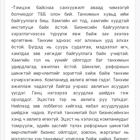
-Тэмцэж байснаа санхүүжилт аваад чимээгүй
болчихдог ТББ олон бий. Танхимын хувьд ийм
байгууллага биш. Хамгийн ил тод, хамгийн хурдтай
институци байх ёстой. Бизнесийн байгууллага
хэрэглэгчээсээ түрүүлж явж байж зах зээлээ
өргөтгөнө. Танхим эднээс нэг алхмын урд алхах
ёстой. Бүгдэд нь суурь судалгаа, мэдээлэл өгч,
хамтдаа зөв хөгждөг байгууллага байх учиртай.
Хамгийн гол нь үүнийг ойлгодог баг танхимын
удирдлагад ажиллах ёстой. Шинэлиг, реформын
шинжтэй өөрчлөлтийг зоригтой хийж байж танхим
хүчирхэгжинэ. Компаниуд авлига өглөө гэдэг. Танхим
ажиллаж чадахгүй байгаа учраас авлигын асуудал
үүсдэг. Ганц нэгээрээ асуудлаа шийдэх гэж
оролддог. Эцэстээ тэр нь авлига руу түлхдэг.
Нийлээд зөв лоббигоо хийгээд явбал асуудлуудаа
шийдэж чадна. Хүчтэй танхимтай бол бизнесийнхэн
хэнд ч авлига өгөхгүй. Эцэст нь хэлэхэд компаниудыг
томруулж, эдийн засгийг тэлэх реформын шинжтэй
өөрчлөлтийг бизнес ойлгодог, зовлон, жаргалыг нь
мэдэрсэн хүн танхимыг удирдаж байж хийнэ. Бизнес