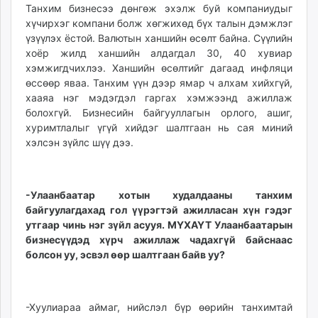
Танхим бизнесээ дөнгөж эхэлж буй компаниудыг
хүчирхэг компани болж хөгжихөд бүх талын дэмжлэг
үзүүлэх ёстой. Валютын ханшийн өсөлт байна. Сүүлийн
хоёр жилд ханшийн алдагдал 30, 40 хувиар
хэмжигдчихлээ. Ханшийн өсөлтийг дагаад инфляци
өссөөр яваа. Танхим үүн дээр ямар ч алхам хийхгүй,
хааяа нэг мэдэгдэл гаргах хэмжээнд ажиллаж
болохгүй. Бизнесийн байгууллагын орлого, ашиг,
хуримтлалыг үгүй хийдэг шалтгаан нь сая миний
хэлсэн зүйлс шүү дээ.
-Улаанбаатар хотын худалдааны танхим
байгуулагдахад гол үүрэгтэй ажилласан хүн гэдэг
утгаар чинь нэг зүйл асууя. МҮХАҮТ Улаанбаатарын
бизнесүүдэд хүрч ажиллаж чадахгүй байснаас
болсон уу, эсвэл өөр шалтгаан байв уу?
-Хуулиараа аймаг, нийслэл бүр өөрийн танхимтай