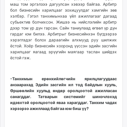
маш том эргэлзээ дагуулсан хэвээр байгаа. Арбитр
бол бизнесийн харилцааг зохицуулдаг хамгийн зөв
хэлбэр. Гэтэл танхимынхаа үйл ажиллагааг дагаад
субьектив болчихсон. Жишээ нь нийслэлийн арбитр
дээр том үр дүн гарсан. Сайн таниулаад өгвөл үр дүн
гардаг юм билээ. Арбитрыг бизнесийнхэн бүгдээрээ
хэрэглэдэг болох дараагийн алхмууд руу шилжих
ёстой. Хоёр бизнесийн хооронд үүссэн эдийн засгийн
харилцааг яагаад эрүүгийн маягаар таслан шийдэх
ёстой гэж.
-Танхимын ерөнхийлөгчийн ярилцлагуудаас
анзаарахад Эдийн засгийн ил тод байдлын хууль,
Өршөөлийн хуульд өндөр оролцоотой ажилласан
санагддаг. Татварын системийг шинэчлэхэд
идэвхтэй оролцоотой яваа харагддаг. Танхим чадах
хэрээрээ ажиллаад байгаа юм биш үү?