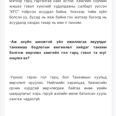
мэтээр гарц гаргалгаа хайх ёстой. Хамгийн сүүлийн
жишээ гэвэл хүнсний худалдааны салбарт үүссэн
“KFC” тойрсон асуудал байна. Үнэхээр тийм зүйл
болсон уу, бусад нь яаж байна гэх мэтээр бүхэлд нь
асуудалд хандах газар нь мөн л танхим.
-Аж ахуйн шинжтэй үйл ажиллагаа явуулдаг
танхимаа бодлогын өмгөөлөл хийдэг танхим
болгож өөрчлөх хамгийн гол гарц гэвэл та юуг
онцлох вэ?
-Үүнээс гарах гол гарц бол Танхимын хуульд
өөрчлөлт оруулах. Нийгмийн харилцаа, бизнесийн
орчин хурдтай өөрчлөгдөж байгаа өнөө үеийн
шаардлагыг хорь гаруй жилийн өмнө баталсан хууль
хангаж чадахгүй.