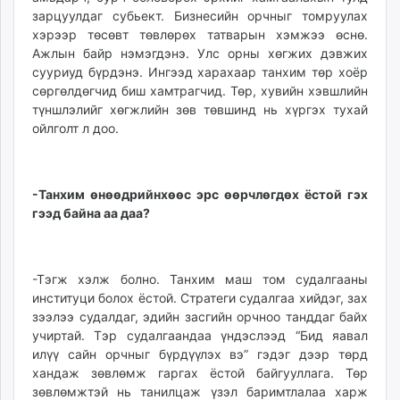
зарцуулдаг субьект. Бизнесийн орчныг томруулах
хэрээр төсөвт төвлөрөх татварын хэмжээ өснө.
Ажлын байр нэмэгдэнэ. Улс орны хөгжих дэвжих
сууриуд бүрдэнэ. Ингээд харахаар танхим төр хоёр
сөргөлдөгчид биш хамтрагчид. Төр, хувийн хэвшлийн
түншлэлийг хөгжлийн зөв төвшинд нь хүргэх тухай
ойлголт л доо.
-Танхим өнөөдрийнхөөс эрс өөрчлөгдөх ёстой гэх
гээд байна аа даа?
-Тэгж хэлж болно. Танхим маш том судалгааны
институци болох ёстой. Стратеги судалгаа хийдэг, зах
зээлээ судалдаг, эдийн засгийн орчноо танддаг байх
учиртай. Тэр судалгаандаа үндэслээд “Бид яавал
илүү сайн орчныг бүрдүүлэх вэ” гэдэг дээр төрд
хандаж зөвлөмж гаргах ёстой байгууллага. Төр
зөвлөмжтэй нь танилцаж үзэл баримтлалаа харж