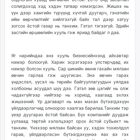
солигдоход хэд хэдэн татвар нэмэгдсэн. Жишээ нь
үүн дээр хамгийн түрүүнд хүчтэй дуугарч, гэнэтийн
ийм өөрчлөлтийг хийлгэхгүй байх тал дээр хатуу
зогсох ёстой газар нь танхим. Гэтэл тэгээгүй. Эдийн
засгийн өршөөлийн хууль гэж яриад байдаг л даа.
Яг нарийндаа энэ хууль бизнесийнхэнд айхавтар
нэмэр болоогүй. Харин эсрэгээрээ улстөрчдөд их
нэмэр болсон хууль. Сар шинийн өмнө гахайн мялзан
өвчин гарлаа гэж шуугисан. Энэ өвчин гарах
үндэслэл, үүсэл нь төрийн байгууллагуудын уялдаа
холбооны асуудал шүү дээ. Гэтэл зөв цэгийг нь олж
чадахгүйгээр нийтээр нь хориод, хаагаад эхлэх
жишээний. Үр дагаварт нь мах махан бүтээгдэхүүн
үйлдвэрлэгчид олноороо хаалгаа барилаа.Танхим тэр
үеэр дуугарах ёстой байсан. Бүх компанийг дуудаж
уулзаад төртэй хэлэлцээрт орох ёстой субьект нь
танхим. Үнэхээр мялзан байсан уу, хэдэн тохиолдол
гарав, үйлдвэрлэсэн бүтээгдэхүүнээ яах вэ гэх