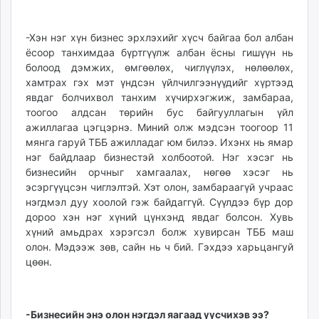
-Хэн нэг хүн бизнес эрхлэхийг хүсч байгаа бол албан
ёсоор танхимдаа бүртгүүлж албан ёсны гишүүн нь
болоод дэмжих, өмгөөлөх, чиглүүлэх, нөлөөлөх,
хамтрах гэх мэт үндсэн үйлчилгээнүүдийг хүртээд
явдаг болчихвол танхим хүчирхэгжиж, замбараа,
тоогоо алдсан төрийн бус байгууллагын үйл
ажиллагаа цэгцэрнэ. Миний олж мэдсэн тоогоор 11
мянга гаруй ТББ ажилладаг юм билээ. Ихэнх нь ямар
нэг байдлаар бизнестэй холбоотой. Нэг хэсэг нь
бизнесийн орчныг хамгаалах, нөгөө хэсэг нь
эсэргүүцсэн чиглэлтэй. Хэт олон, замбараагүй учраас
нэгдмэл дуу хоолой гэж байдаггүй. Сүүлдээ бүр дор
дороо хэн нэг хүний цүнхэнд явдаг болсон. Хувь
хүний амьдрах хэрэгсэл болж хувирсан ТББ маш
олон. Мэдээж зөв, сайн нь ч бий. Гэхдээ харьцангуй
цөөн.
-Бизнесийн энэ олон нэгдэл яагаад үүсчихэв ээ?