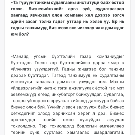
-Та түрүүн танхим судалгааны институци байх ёстой
гэлээ. Бизнесийнхнийг арга зүй, судалгаагаар
хангаад явчихвал олон компани хөл дээрээ зогсч
эдийн засаг тэлнэ гэдэг утгаар нь хэлэв үү. Ер нь
гадны танхимууд бизнесээ энэ чиглэлд яаж дэмждэг
юм бол?
-Манайд улсын бүртгэлийн газар компаниудыг
бүртгэдэг. Гэсэн хэр бүртгэснийхээ дараа ямар ч
үйлчилгээ үзүүлдэггүй. Гадны жишгээр бол танхим
дээрээ бүртгэдэг. Тэгээд танхимууд нь судалгааны
институци талаасаа дэмжлэг үзүүлдэг юм. Махны
үйлдвэрлэлийг ингэж тэгж ажиллуулах ёстой гэх мэт
зөвлөмжүүд өгөөд инкубаторт бойжуулдаг. Судалгаа,
тооцоогүй хөрөнгө оруулалт хийгээд дампуурч байгаа
бизнес олон бий. Үүнийг л засч залруулж байж бизнес
хөгждөгийг олоод харчихсан хэрэг л дээ. Бизнес
эрхлэгчдэд төрийн өмнө хүчгүйдэх асуудал
тохиолдоно. Тэр тохиолдолд бодлогын өмгөөллөөр
төрийн хүнд суртлаас хамгаалах шаардлагатай.