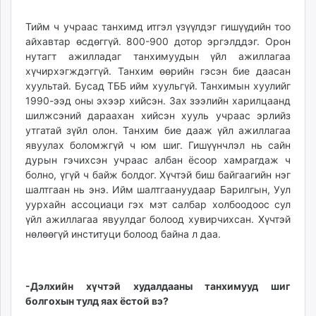
Тийм ч учраас танхимд итгэл үзүүлдэг гишүүдийн тоо
айхавтар өсдөггүй. 800-900 дотор эргэлддэг. Орон
нутагт ажилладаг танхимуудын үйл ажиллагаа
хүчирхэгждэггүй. Танхим өөрийн гэсэн бие даасан
хуультай. Бусад ТББ ийм хуульгүй. Танхимын хуулийг
1990-ээд оны эхээр хийсэн. Зах зээлийн харилцаанд
шилжсэний дараахан хийсэн хууль учраас эрлийз
утгатай зүйл олон. Танхим бие дааж үйл ажиллагаа
явуулах боломжгүй ч юм шиг. Гишүүнчлэл нь сайн
дурын гэчихсэн учраас албан ёсоор хамрагдаж ч
болно, үгүй ч байж болдог. Хүчтэй биш байгаагийн нэг
шалтгаан нь энэ. Ийм шалтгаануудаар Барилгын, Уул
уурхайн ассоциаци гэх мэт салбар холбоодоос сул
үйл ажиллагаа явуулдаг болоод хувирчихсан. Хүчтэй
нөлөөгүй институци болоод байна л даа.
-Дэлхийн хүчтэй худалдааны танхимууд шиг
болгохын тулд яах ёстой вэ?