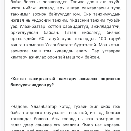
байж болохыг зөвшөөрдөг. Тавиас дээш аж ахуйн
нэгж нийлж нэгдээд эрх ашгаа хамгаалахын тулд
танхимыг зохион байгуулдаг юм. Энэ танхимуудын
нэгдэл нь үндэсний танхим. Үндэсний танхим тухайн
үед Улаанбаатар хоттой харьцдаггүй, ажилладаггүй,
орхигдуулсан байсан. Гэтэл нийслэлд бизнес
эрхлэгчдийн 60 гаруй хувь төвлөрдөг. 100 гаруй
мянган компани Улаанбаатарт бүртгэлтэй. Мөн хотын
захиргаа маш том худалдан авагч. Тэр утгаараа
хамтарч ажиллах орон зай маш том байсан.
-Хотын захиргаатай хамтарч ажиллах зорилгоо
биелүүлж чадсан уу?
-Чадсан. Улаанбаатар хотод тухайн жил хийх гэж
байгаа хөрөнгө оруулалтыг нээлттэй, ил тод болгож
танилцдаг болсон. Аль төсөлд нь яаж хамтрах вэ
гэдэг дээр саналаа өгч эхэлсэн. Ямар нэг маргаан
үүсвэл арбитраар шийддэг эрх нээгдсэн. Ил тод