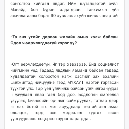
сонголтоо хийгээд явдаг. Ийм шүтэлцээтэй зүйл.
Манайд бол бүрэн алдагдсан. Танхимын үйл
ажиллагааны бараг 90 хувь аж ахуйн шинж чанартай.
-Та энэ үгийг дөрвөн жилийн өмнө хэлж байсан.
Одоо ч өөрчлөгдөөгүй хэрэг үү?
-Огт өөрчлөгдөөгүй. Яг тэр хэвээрээ. Бид социалист
нийгмийн үед Гадаад явдлын яаманд байсан гадаад
худалдаатай холбоотой нэгж хэсгийг зах зээлийн
шилжилтэд нийцүүлнэ гээд МҮХАҮТ нэртэй гаргасан
түүхтэй улс. Тэр үед үйлчилж байсан үйлчилгээнүүдээ
ч үзүүлээд яваа гээд бод доо. Бодлогын өмгөөлөл
үзүүлэх, бизнесийн орчныг сайжруулах, татвар дээр
яг яах ёстой гэх мэт асуудлаар төртэй хэл амаа
ололцох, төрд зөв мэдээлэл хүргэх гэсэн
үүргүүдээсээ хоцорсон зураг харагддаг.