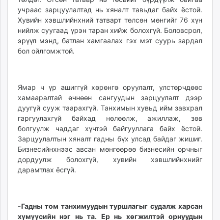
учраас зарцуулалтад нь хяналт тавьдаг байх ёстой.
Хувийн хэвшлийнхний татварт төлсөн мөнгийг 76 хүн
нийлж суугаад үрэн таран хийж болохгүй. Боловсрол,
эрүүл мэнд, батлан хамгаалах гэх мэт суурь зардал
бол ойлгомжтой.
Ямар ч үр ашиггүй хөрөнгө оруулалт, улстөрчдөөс
хамааралтай өчнөөн сангуудын зарцуулалт дээр
дуугүй сууж таарахгүй. Танхимын хувьд ийм завхрал
гаргуулахгүй байхад нөлөөлж, ажиллаж, зөв
болгуулж чаддаг хүчтэй байгууллага байх ёстой.
Зарцуулалтын хяналт гадны бүх улсад байдаг жишиг.
Бизнесийнхнээс авсан мөнгөөрөө бизнесийн орчныг
дордуулж болохгүй, хувийн хэвшлийнхнийг
дарамтлах ёсгүй.
-Гадны том танхимуудын туршлагыг судалж харсан
хүмүүсийн нэг нь та. Ер нь хөгжилтэй орнуудын