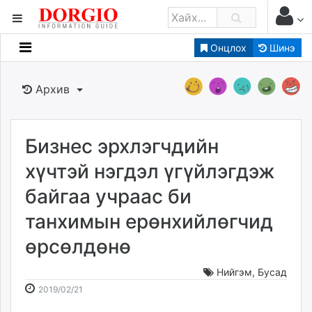
Онцлох
Шинэ
Мэдээллийн
Зар мэдээллийн
Архив
Банк санхүү
Бизнес ААН
Төрийн
Бизнес эрхлэгчдийн
Нийслэлийн
хүчтэй нэгдэл үгүйлэгдэж
байгаа учраас би
dorgio.mn
танхимын ерөнхийлөгчид
Gogo.mn
caak.mn
өрсөлдөнө
news.mn
zindaa.mn
Нийгэм
,
Бусад
2019-
2026-
Baabar.mn
2019/02/21
02-
08-
tovch.mn