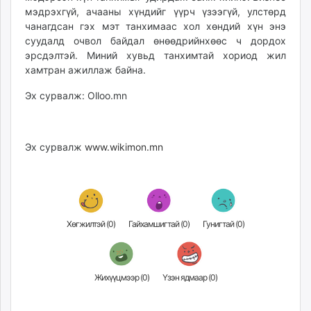
мэдрэхгүй, ачааны хүндийг үүрч үзээгүй, улстөрд
чанагдсан гэх мэт танхимаас хол хөндий хүн энэ
суудалд очвол байдал өнөөдрийнхөөс ч дордох
эрсдэлтэй. Миний хувьд танхимтай хориод жил
хамтран ажиллаж байна.
Эх сурвалж: Olloo.mn
Эх сурвалж
www.wikimon.mn
Хөгжилтэй (
0
)
Гайхамшигтай (
0
)
Гунигтай (
0
)
Жихүүцмээр (
0
)
Үзэн ядмаар (
0
)