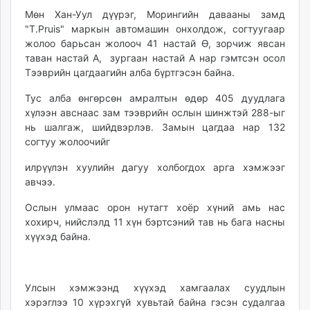
unuudur.mn
Мөн Хан-Уул дүүрэг, Морингийн давааны замд
"T.Pruis" маркын автомашин онхолдож, согтуугаар
isee.mn
жолоо барьсан жолооч 41 настай Ө, зорчиж явсан
mglradio.com
таван настай А, зургаан настай А нар гэмтсэн осол
fact.mn
Тээврийн цагдаагийн алба бүртгэсэн байна.
itoim.mn
Тус алба өнгөрсөн амралтын өдөр 405 дуудлага
tumen.mn
хүлээн авснаас зам тээврийн ослын шинжтэй 288-ыг
shuum.mn
нь шалгаж, шийдвэрлэв. Замын цагдаа нар 132
times.mn
согтуу жолоочийг
tvmongolia.mn
илрүүлэн хуулийн дагуу холбогдох арга хэмжээг
mass.mn
авчээ.
unegui.mn
assa.mn
Ослын улмаас орон нутагт хоёр хүний амь нас
toim.mn
хохирч, нийслэлд 11 хүн бэртсэний тав нь бага насны
хүүхэд байна.
tac.mn
paparazzi.mn
unread.today
Улсын хэмжээнд хүүхэд хамгаалах суудлын
хэрэглээ 10 хүрэхгүй хувьтай байна гэсэн судалгаа