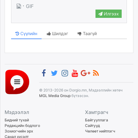
·
GIF
Илгээх
Сүүлийн
Шилдэг
Таагүй
© 2013-2026 он Dorgio.mn, Мэдээллийн хөтөч
MGL Media Group
бүтээсэн.
Мэдээлэл
Хамтрагч
Бидний тухай
Байгууллага
Редакцийн бодлого
Сайтууд
Зохиогчийн эрх
Чөлөөт нийтлэгч
Санал хүсэлт