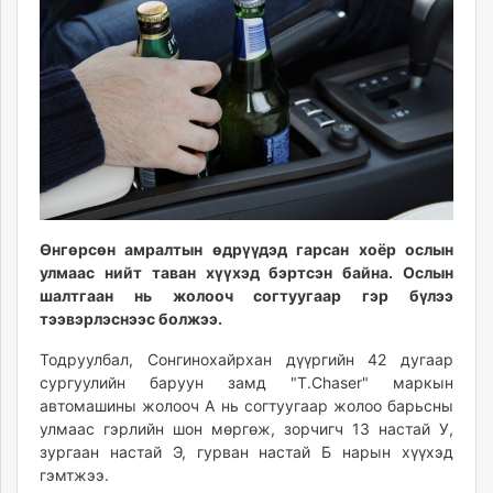
ikon.mn
mnb.mn
Livetv.mn
Eguur.mn
24tsag.mn
shuud.mn
eagle.mn
ergelt.mn
zarig.mn
Өнгөрсөн амралтын өдрүүдэд гарсан хоёр ослын
today.mn
улмаас нийт таван хүүхэд бэртсэн байна. Ослын
zuv.mn
шалтгаан нь жолооч согтуугаар гэр бүлээ
тээвэрлэснээс болжээ.
mminfo.mn
ugluu.mn
Тодруулбал, Сонгинохайрхан дүүргийн 42 дугаар
urlag.mn
сургуулийн баруун замд "T.Chaser" маркын
unen.mn
автомашины жолооч А нь согтуугаар жолоо барьсны
улмаас гэрлийн шон мөргөж, зорчигч 13 настай У,
asu.mn
зургаан настай Э, гурван настай Б нарын хүүхэд
shudarga.mn
гэмтжээ.
shuurhai.mn