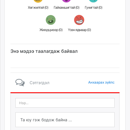
Хөгжилтэй (
0
)
Гайхамшигтай (
0
)
Гунигтай (
0
)
Жихүүцмээр (
0
)
Үзэн ядмаар (
0
)
Энэ мэдээ таалагдаж байвал
Сэтгэгдэл
Анхаарах зүйлс