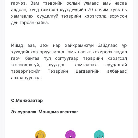
гарчээ. Зам тээврийн ослын улмаас амь насаа
алдсан, хүнд гэмтсэн хүүхдүүдийн 70 орчим хувь нь
хамгаалах суудалгүй тээврийн хэрэгсэлд зорчсон
дүн гарсан байна.
Иймд аав, ээж нар хайхрамжгүй байдлаас үр
хүүхдийнхээ эрүүл мэнд, амь насыг хохироох явдал
гарч байгаа тул согтуугаар тээврийн хэрэгсэл
жолоодохгүй, хүүхдээ хамгаалах суудалтай
тээвэрлэхийг Тээврийн цагдаагийн албанаас
анхаарууллаа.
С.Мөнхбаатар
Эх сурвалж: Монцамэ агентлаг