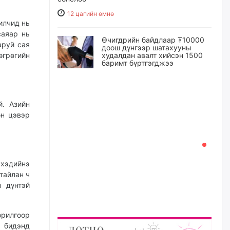
12 цагийн өмнө
илчид нь
саяар нь
Өчигдрийн байдлаар ₮10000
аруй сая
доош дүнгээр шатахууны
худалдан авалт хийсэн 1500
өгрөгийн
баримт бүртгэгджээ
13 цагийн өмнө
Шатахуун олголтыг 50,000
й. Азийн
төгрөгөөр хязгаарласныг
он цэвэр
нэмэгдүүлж 100,000 төгрөгт
хүргэхээр судалж байгаа
13 цагийн өмнө
 хэдийнэ
Ц.Сандаг-Очир: COP17 ба
тайлан ч
COP31 хурлын уялдаа нь
Риогийн гурван конвенцын
н дүнтэй
нэгдсэн хэрэгжилтийг ахиулах
чухал алхам болно
14 цагийн өмнө
орилгоор
л бидэнд