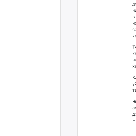
д
н
г
н
с
х
Т
к
н
х
Х
ү
т
Я
а
д
Н