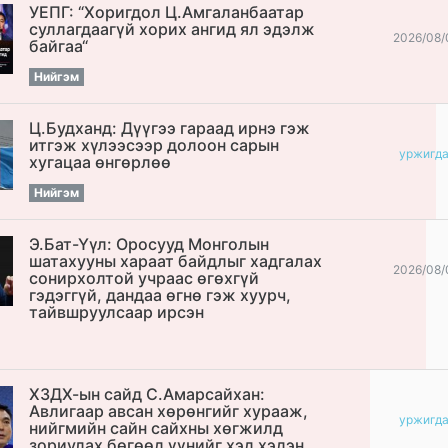
УЕПГ: “Хоригдол Ц.Амгаланбаатар
cуллагдаагүй хорих ангид ял эдэлж
2026/08/
байгаа“
Нийгэм
Ц.Будханд: Дүүгээ гараад ирнэ гэж
итгэж хүлээсээр долоон сарын
уржигд
хугацаа өнгөрлөө
Нийгэм
Э.Бат-Үүл: Оросууд Монголын
шатахууны хараат байдлыг хадгалах
2026/08/
сонирхолтой учраас өгөхгүй
гэдэггүй, дандаа өгнө гэж хуурч,
тайвшруулсаар ирсэн
ХЗДХ-ын сайд С.Амарсайхан:
Авлигаар авсан хөрөнгийг хурааж,
уржигд
нийгмийн сайн сайхны хөгжилд
зориулах бөгөөд үүнийг хэд хэдэн