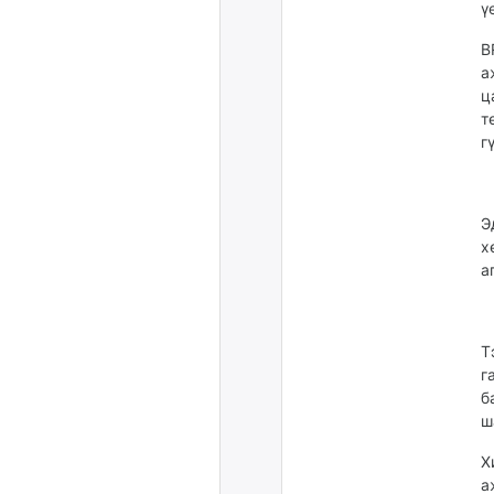
ү
B
а
ц
т
г
Э
х
а
Т
г
б
ш
Х
а