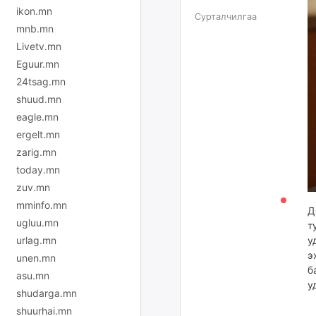
ikon.mn
Сурталчилгаа
mnb.mn
Livetv.mn
Eguur.mn
24tsag.mn
shuud.mn
eagle.mn
ergelt.mn
zarig.mn
today.mn
zuv.mn
mminfo.mn
Д
ugluu.mn
т
urlag.mn
у
э
unen.mn
б
asu.mn
у
shudarga.mn
shuurhai.mn