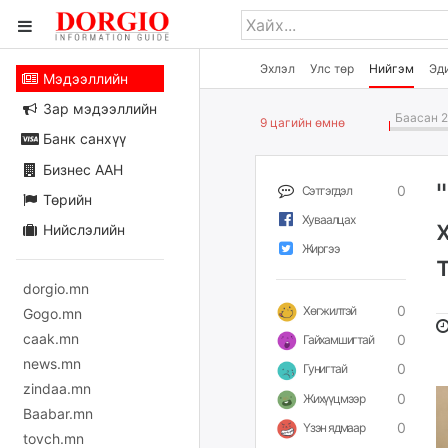
Эхлэл
Улс төр
Нийгэм
Эд
Мэдээллийн
Зар мэдээллийн
Баасан 2
9 цагийн өмнө
Банк санхүү
Бизнес ААН
0
Сэтгэгдэл
Төрийн
Хуваалцах
Нийслэлийн
Жиргээ
dorgio.mn
0
Хөгжилтэй
Gogo.mn
caak.mn
0
Гайхамшигтай
news.mn
0
Гунигтай
zindaa.mn
0
Жихүүцмээр
Baabar.mn
0
Үзэн ядмаар
tovch.mn