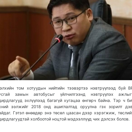
элхийн том хотуудын нийтийн тээвэртээ нэвтрүүлээд буй 
усгай замын автобусыг үйлчилгээнд нэвтрүүлэх ажлы
дирдлагууд эхлүүлээд багагүй хугацаа өнгөрч байна. Тэр ч би
хний ээлжийг 2018 онд ашиглалтад оруулна гэх зорилт дэ
айдаг. Гэтэл өнөөдөр энэ төсөл цаасан дээр хэрэгжиж, төслий
дирдлагуудтай холбоотой ноцтой мэдээллүүд чих дэлсэх болов.