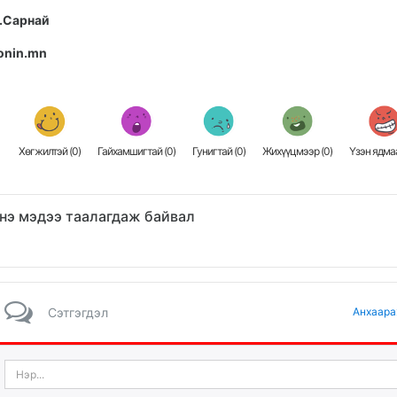
.Сарнай
onin.mn
Хөгжилтэй (
0
)
Гайхамшигтай (
0
)
Гунигтай (
0
)
Жихүүцмээр (
0
)
Үзэн ядмаа
нэ мэдээ таалагдаж байвал
Сэтгэгдэл
Анхаара