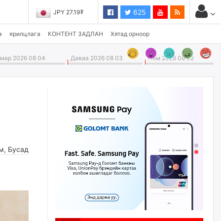
625
JPY 27.19₮
э
ярилцлага
КОНТЕНТ ЗАДЛАН
Хятад орноор
ар 2026 08 04
Даваа 2026 08 03
Ням 2026 08 02
м
,
Бусад