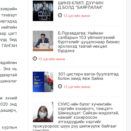
ШИНЭ КЛИП: ДУУЧИН
Д.БОЛД "БАЯРЛАЛАА"
ээврийн
 тээвэрт
12 цагийн өмнө
иргэдэд
 нийтийн
Б.Пүрэвдагва: Найман
аар цагт
салбарын 103 үйлчилгээний
чүүд бид
бүртгэлийг цуцалснаар бизнес
 ГАНГАН
эрхлэхэд таатай нөхцөл
бүрдэнэ
12 цагийн өмнө
төдийлөн
. Энэ нь
301 цистерн вагон буулгалтад
йдвартай
болон замд явж байна
 шинэлэг
12 цагийн өмнө
аж эхний
СУИС-ийн бүлэг хүчингийн
2020 онд
хэргийн хохирогч, тэмцэгч
ааширч,
Шинэцэцэг: Сайхан мэдээтэй,
намайг хохироосон
этгээдүүдийн хэргийг
прокуророос шүүх рүү шилжүүлж байгааг
н хурлын
сонслоо