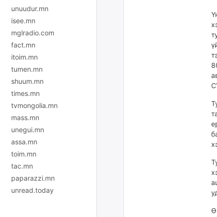
unuudur.mn
Ү
isee.mn
х
mglradio.com
т
fact.mn
ү
т
itoim.mn
8
tumen.mn
а
shuum.mn
С
times.mn
Т
tvmongolia.mn
т
mass.mn
е
unegui.mn
б
assa.mn
х
toim.mn
Т
tac.mn
х
paparazzi.mn
а
unread.today
у
Ө