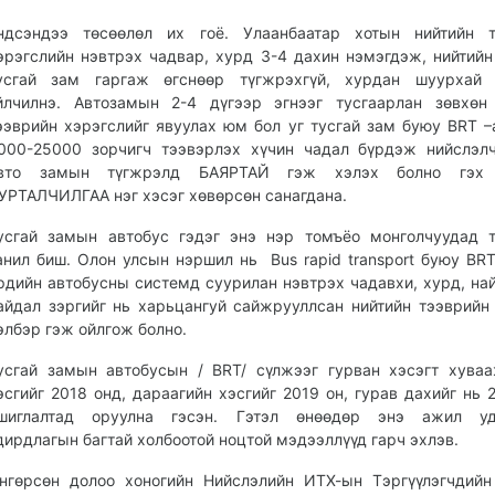
ндсэндээ төсөөлөл их гоё. Улаанбаатар хотын нийтийн т
эрэгслийн нэвтрэх чадвар, хурд 3-4 дахин нэмэгдэж, нийтийн
усгай зам гаргаж өгснөөр түгжрэхгүй, хурдан шуурхай 
йлчилнэ. Автозамын 2-4 дүгээр эгнээг тусгаарлан зөвхөн
ээврийн хэрэгслийг явуулах юм бол уг тусгай зам буюу BRT –
000-25000 зорчигч тээвэрлэх хүчин чадал бүрдэж нийслэл
вто замын түгжрэлд БАЯРТАЙ гэж хэлэх болно гэх
УРТАЛЧИЛГАА нэг хэсэг хөвөрсөн санагдана.
усгай замын автобус гэдэг энэ нэр томъёо монголчуудад 
анил биш. Олон улсын нэршил нь Bus rapid transport буюу BRT
рдийн автобусны системд суурилан нэвтрэх чадавхи, хурд, на
айдал зэргийг нь харьцангуй сайжрууллсан нийтийн тээврийн
элбэр гэж ойлгож болно.
усгай замын автобусын / BRT/ сүлжээг гурван хэсэгт хува
эсгийг 2018 онд, дараагийн хэсгийг 2019 он, гурав дахийг нь 
шиглалтад оруулна гэсэн. Гэтэл өнөөдөр энэ ажил уд
дирдлагын багтай холбоотой ноцтой мэдээллүүд гарч эхлэв.
нгөрсөн долоо хоногийн Нийслэлийн ИТХ-ын Тэргүүлэгчдий