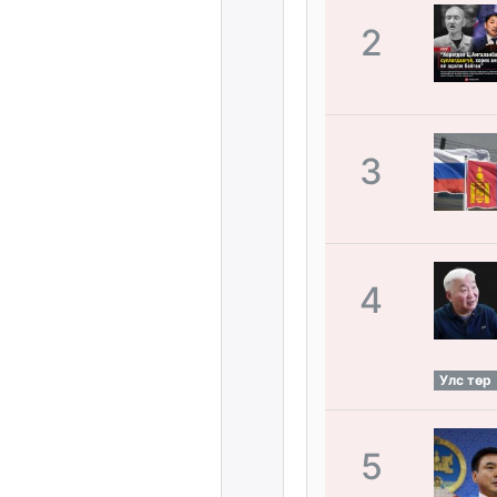
2
3
4
Улс төр
5