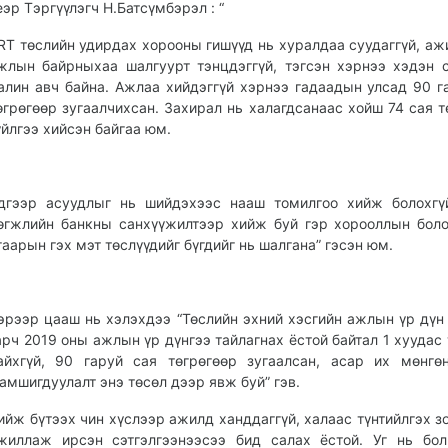
еэр Тэргүүлэгч Н.Батсүмбэрэл : “
RT төслийн удирдах хорооны гишүүд нь хуралдаа суудаггүй, аж
жлын байрныхаа шалгуурт тэнцдэггүй, тэгсэн хэрнээ хэдэн 
алин авч байна. Ажлаа хийдэггүй хэрнээ гадаадын улсад 90 г
өгрөгөөр зугаалчихсан. Захирал нь халагдсанаас хойш 74 сая т
үйлгээ хийсэн байгаа юм.
дгээр асуудлыг нь шийдэхээс нааш томилгоо хийж болохгү
өгжлийн банкны санхүүжилтээр хийж буй гэр хорооллын бол
гаарын гэх мэт төслүүдийг бүгдийг нь шалгана” гэсэн юм.
эрээр цааш нь хэлэхдээ “Төслийн эхний хэсгийн ажлын үр дүн
арч 2019 оны ажлын үр дүнгээ тайлагнах ёстой байтал 1 хуудас 
айхгүй, 90 гаруй сая төгрөгөөр зугаалсан, асар их мөнгө
амшигдуулалт энэ төсөл дээр явж буй” гэв.
ийж бүтээх чин хүслээр ажилд ханддаггүй, халаас түнтийлгэх з
жиллаж ирсэн сэтгэлгээнээсээ бид салах ёстой. Уг нь бо