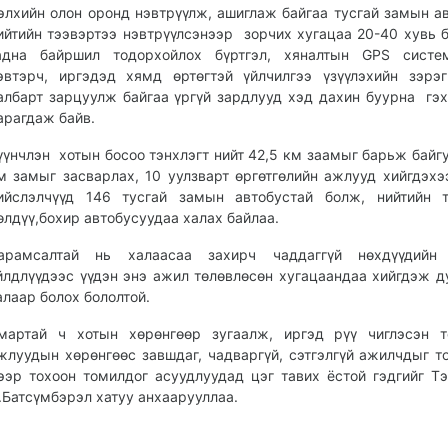
элхийн олон оронд нэвтрүүлж, ашиглаж байгаа тусгай замын а
ийтийн тээвэртээ нэвтрүүлсэнээр зорчих хугацаа 20-40 хувь 
адна байршил тодорхойлох бүртгэл, хяналтын GPS систе
эвтэрч, иргэдэд хямд өртөгтэй үйлчилгээ үзүүлэхийн зэрэ
албарт зарцуулж байгаа үргүй зардлууд хэд дахин буурна гэ
арагдаж байв.
үүнчлэн хотын босоо тэнхлэгт нийт 42,5 км заамыг барьж байгу
м замыг засварлах, 10 уулзварт өргөтгөлийн ажлууд хийгдэхэ
ийслэлчүүд 146 тусгай замын автобустай болж, нийтийн т
өлдүү,бохир автобусуудаа халах байлаа.
арамсалтай нь халаасаа захирч чаддаггүй нөхдүүдийн 
йлдлүүдээс үүдэн энэ ажил төлөвлөсөн хугацаандаа хийгдэж д
алаар болох бололтой.
мартай ч хотын хөрөнгөөр зугаалж, иргэд рүү чиглэсэн т
жлуудын хөрөнгөөс завшдаг, чадваргүй, сэтгэлгүй ажилчдыг т
ээр тохоон томилдог асуудлуудад цэг тавих ёстой гэдгийг Тэ
.Батсүмбэрэл хатуу анхаарууллаа.