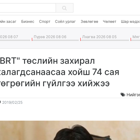
ийн засаг
Бизнес
Спорт
Соёл урлаг
Зөвлөгөө
Чөлөөт
Шар мэдэ
026 08 07
Пүрэв 2026 08 06
Лхагва 2026 08 05
Мягм
"BRT" төслийн захирал
халагдсанаасаа хойш 74 сая
төгрөгийн гүйлгээ хийжээ
Нийгэ
2019-
2026-
2019/02/25
02-
08-
25
08
15:43:05
01:09:23