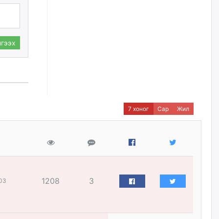
үйлчилгээний ажилтнуудын
ХАРИЛЦАА хандлагатай
холбоотой ГОМДОЛ их байгааг
дурдлаа
өчигдѳр
гээх
Бариста хийх нь залуусын
дунд яагаад трэнд болов
өчигдѳр
7 хоног
Сар
Жил
Өмгөөлөгч Б.Оюунбилэг:
"Урьхан" Б.Чинбат гэж хүн
бизнес хамтрагчаа гүтгэж
хууль хяналтын байгууллагаар
шалгуулж, торны цаана
суулгана гэх мэтээр дарамталдаг
өчигдѳр
1208
3
03
Д.Амарбаясгалан:
Шатахууныхаа 97 хувийг нэг
улсаас авдаг хараат байдлаа
зогсоож, Арабын орнуудаас