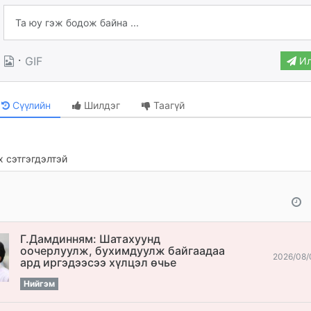
·
GIF
Ил
Сүүлийн
Шилдэг
Таагүй
 сэтгэгдэлтэй
Г.Дамдинням: Шатахуунд
оочерлуулж, бухимдуулж байгаадаа
2026/08/
ард иргэдээсээ хүлцэл өчье
Нийгэм