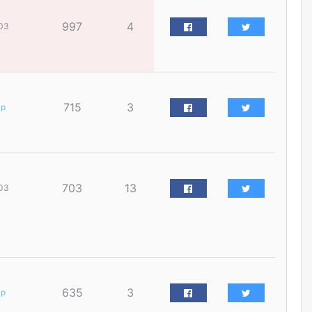
нийлүүлэх ажлыг сэргээх
ёстой
997
4
03
өчигдѳр
Худалдагч Н.Амарзаяа:
Дэлгүүрийн 32 хуудастай
өрийн дэвтэр долоо хоногт л
дүүрдэг
715
3
ар
өчигдѳр
АИ-92 шатахууны нийлүүлэлт
тасралтгүй үргэлжилж байна
өчигдѳр
703
13
03
I ангийн цахим бүртгэл энэ
сарын 17-ноос эхэлнэ
өчигдѳр
635
3
ар
Үндсэн хууль зөрчсөн
Х.Булгантуяа, үндэсний эв