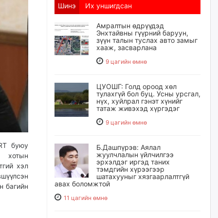
Шинэ
Их уншигдсан
Амралтын өдрүүдэд
Энхтайвны гүүрний баруун,
зүүн талын туслах авто замыг
хааж, засварлана
9 цагийн өмнө
ЦУОШГ: Голд ороод хөл
тулахгүй бол буц. Усны урсгал,
нүх, хуйлрал гэнэт хүнийг
татаж живэхэд хүргэдэг
9 цагийн өмнө
BRT буюу
Б.Дашпүрэв: Аялал
жуулчлалын үйлчилгээ
г хотын
эрхэлдэг иргэд таних
тгий хэл
тэмдгийн хүрээгээр
вшүүлсэн
шатахууныг хязгаарлалтгүй
авах боломжтой
н багийн
11 цагийн өмнө