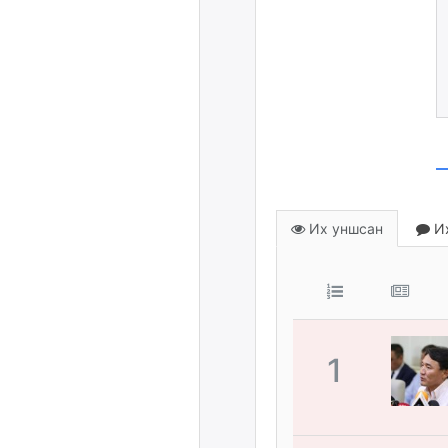
Их уншсан
Их
1