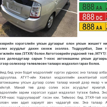
ээврийн хэрэгслийн улсын дугаарыг олон улсын жишигт ни
олих асуудлыг дахин сөхөж эхэллээ. Тодруулбал, Зам т
өгжлийн яам /ЗТХЯ/ болон Автотээврийн үндэсний төв /АТҮТ/
рэх долоодугаар сарын 1-нээс автомашины улсын дугаары
сгээр солихоор төлөвлөсөн талаарх мэдээлэл гарах болов.
ймд бид үнэн бодит мэдээллийг хүргэх үүднээс энэ талаар алб
одрууллаа. АТҮТ-ийн Хэвлэл мэдээллийн ажилтантай холб
Автомашины улсын дугаар солих талаар манай дээр ямар ч 
айхгүй. Манай төв дээр солих эсэх асуудлыг яриагүй.
эдээллийн зарим хэрэгсэл худал мэдээлэл түгээж байна. Эн
ТХЯ-наас тодруулаарай” гэсэн юм. Тиймээс бид ЗТХЯ-тай хо
оловч мөн адил хариулт авч чадаагүй юм. Энэ талаар А