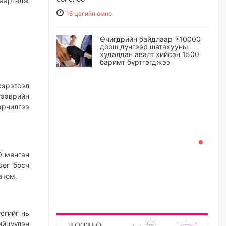
цааргалж
15 цагийн өмнө
Өчигдрийн байдлаар ₮10000
доош дүнгээр шатахууны
худалдан авалт хийсэн 1500
баримт бүртгэгджээ
15 цагийн өмнө
эрэгсэл
тээврийн
Шатахуун олголтыг 50,000
эрчилгээ
төгрөгөөр хязгаарласныг
нэмэгдүүлж 100,000 төгрөгт
хүргэхээр судалж байгаа
15 цагийн өмнө
0 мянган
рөг босч
Ц.Сандаг-Очир: COP17 ба
COP31 хурлын уялдаа нь
а юм.
Риогийн гурван конвенцын
нэгдсэн хэрэгжилтийг ахиулах
чухал алхам болно
16 цагийн өмнө
сгийг нь
ийцүүлэн