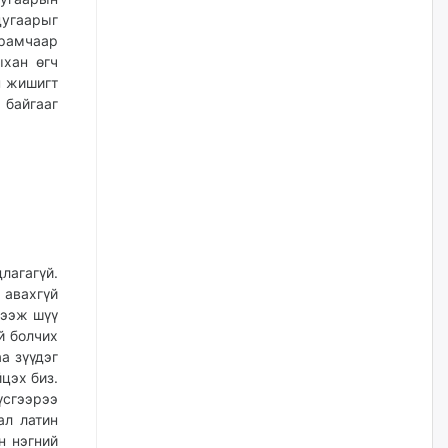
үйлчилгээний ажилтнуудын
дугаарыг
ХАРИЛЦАА хандлагатай
холбоотой ГОМДОЛ их байгааг
урамчаар
дурдлаа
ыхан өгч
өчигдѳр
н жишигт
байгааг
Бариста хийх нь залуусын
дунд яагаад трэнд болов
өчигдѳр
Өмгөөлөгч Б.Оюунбилэг:
"Урьхан" Б.Чинбат гэж хүн
бизнес хамтрагчаа гүтгэж
лагагүй.
хууль хяналтын байгууллагаар
 авахгүй
шалгуулж, торны цаана
суулгана гэх мэтээр дарамталдаг
дээж шүү
й болчих
өчигдѳр
а зүүдэг
цэх биз.
Д.Амарбаясгалан:
сгээрээ
Шатахууныхаа 97 хувийг нэг
ал латин
улсаас авдаг хараат байдлаа
зогсоож, Арабын орнуудаас
н нэгний