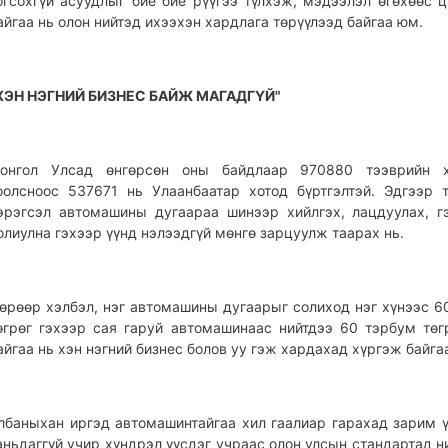
огсохгүй асуудлыг бие бие рүүгээ түлхэж, мэдээлэл өгөхөөс 
айгаа нь олон нийтэд ихээхэн хардлага төрүүлээд байгаа юм.
ХЭН НЭГНИЙ БИЗНЕС БАЙЖ МАГАДГҮЙ"
онгол Улсад өнгөрсөн оны байдлаар 970880 тээврийн х
оолсноос 537671 нь Улаанбаатар хотод бүртгэлтэй. Эдгээр 
эрэгсэл автомашины дугаараа шинээр хийлгэх, лацдуулах, г
олиулна гэхээр үүнд нэлээдгүй мөнгө зарцуулж таарах нь.
өрөөр хэлбэл, нэг автомашины дугаарыг солиход нэг хүнээс 6
өгрөг гэхээр сая гаруй автомашинаас нийтдээ 60 тэрбум төг
айгаа нь хэн нэгний бизнес болов уу гэж хардахад хүргэж байга
лбаныхан иргэд автомашинтайгаа хил гаалиар гарахад зарим ү
аньдаггүй учир хүндрэл үүсдэг учраас олон улсын стандартад н