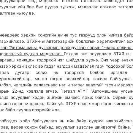
одруулаарай гээд мэдээлэл өгөхөөс татгалзав. Холбогдох га
суудлыг ийн бие бие рүүгээ түлхэж, мэдээлэл өгөхөөс татгал
алтгаан нь юу вэ.
нөөдрөөс хэдхэн хоногийн өмнө тус газрууд олон нийтэд бай
лэрхийлжээ.
ЗТХЯ-ны Автотээврийн бодлогын хэрэгжилтийг зо
азар “Автомашины дугаарыг долоодугаар сарын 1-нээс солино 
ндэслэлгүй худлаа мэдээлэл.
Гэхдээ энэ асуудлаар ЗТХЯ-ны
аргааш ярилцаж тодорхой нэг шийдэлд хүрнэ. Энэ үеэр энэх
эзээ хэрхэн эхлэх вэ гэдэг нэгдсэн мэдээлэл гарч тодорхой бол
эрэв дугаар солих нь тодорхой болбол иргэдэд х
ирэгдэлгүйгээр, мөнгө төгрөг авахгүйгээр зохион байгуулна
элбэл, иргэдийн халааснаас нэг ч төгрөг авахгүй” гэсэн мэдээл
арын 22-нд хэвлэлд өгчээ. Тэгвэл АТҮТ “Автомашины улсы
олих асуудлыг хэдэн жилийн өмнөөс ярьж байгаа. Ойрын х
олино гэсэн мэдээлэл байхгүй. ЗТХЯ-наас ямар нэгэн чиглэл га
эж байр сууриа илэрхийлжээ.
олбогдох хоёр байгууллага нь ийн байр сууриа илэрхийлсн
урав, дөрөв хонож байхад асуудлыг эцэслэн шийдээгүй байна. 