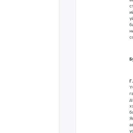
с
и
ү
б
н
с
Б
Г
Ү
г
д
х
б
Я
а
ү