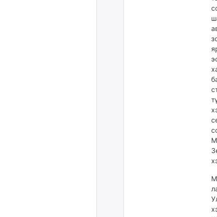
с
ш
а
з
я
э
х
б
с
т
х
с
с
М
З
х
М
л
У
х