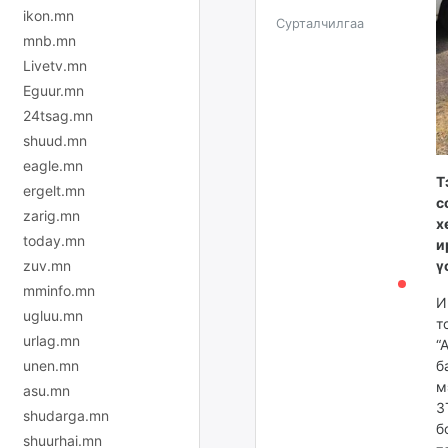
ikon.mn
Сурталчилгаа
mnb.mn
Livetv.mn
Eguur.mn
24tsag.mn
shuud.mn
eagle.mn
Т
ergelt.mn
с
zarig.mn
х
today.mn
и
ү
zuv.mn
mminfo.mn
И
ugluu.mn
т
urlag.mn
“
б
unen.mn
м
asu.mn
З
shudarga.mn
б
shuurhai.mn