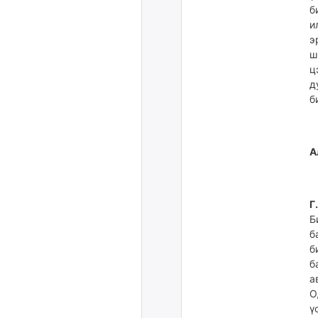
б
и
э
ш
ц
д
б
А
Г
Б
б
б
б
а
О
ү