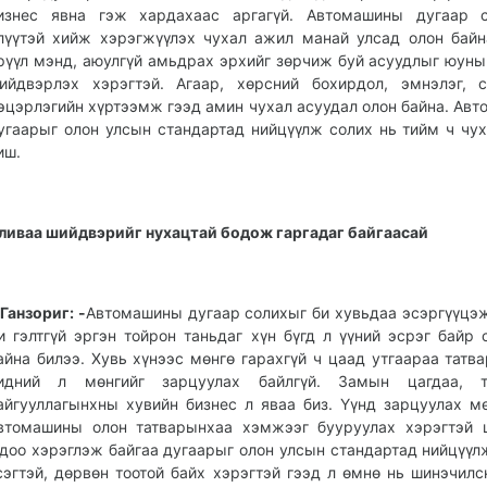
изнес явна гэж хардахаас аргагүй. Автомашины дугаар с
лүүтэй хийж хэрэгжүүлэх чухал ажил манай улсад олон байн
рүүл мэнд, аюулгүй амьдрах эрхийг зөрчиж буй асуудлыг юуны
ийдвэрлэх хэрэгтэй. Агаар, хөрсний бохирдол, эмнэлэг, с
эцэрлэгийн хүртээмж гээд амин чухал асуудал олон байна. Ав
угаарыг олон улсын стандартад нийцүүлж солих нь тийм ч чу
иш.
ливаа шийдвэрийг нухацтай бодож гаргадаг байгаасай
.Ганзориг: -
Автомашины дугаар солихыг би хувьдаа эсэргүүцэж
и гэлтгүй эргэн тойрон таньдаг хүн бүгд л үүний эсрэг байр 
айна билээ. Хувь хүнээс мөнгө гарахгүй ч цаад утгаараа татва
идний л мөнгийг зарцуулах байлгүй. Замын цагдаа, т
айгууллагынхны хувийн бизнес л яваа биз. Үүнд зарцуулах м
втомашины олон татварынхаа хэмжээг бууруулах хэрэгтэй 
доо хэрэглэж байгаа дугаарыг олон улсын стандартад нийцүүл
сэгтэй, дөрвөн тоотой байх хэрэгтэй гээд л өмнө нь шинэчилс