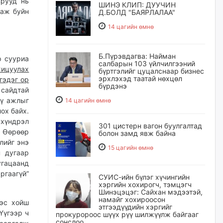
зрууд нь
ШИНЭ КЛИП: ДУУЧИН
заж буйн
Д.БОЛД "БАЯРЛАЛАА"
14 цагийн өмнө
Б.Пүрэвдагва: Найман
р сууриа
салбарын 103 үйлчилгээний
хицуулах
бүртгэлийг цуцалснаар бизнес
эрхлэхэд таатай нөхцөл
гэдэг ор
бүрдэнэ
 сайдтай
үү ажлыг
14 цагийн өмнө
ох байх.
үндрэл
301 цистерн вагон буулгалтад
. Өөрөөр
болон замд явж байна
лийг энэ
15 цагийн өмнө
н дугаар
угацаанд
ргаагүй”
СУИС-ийн бүлэг хүчингийн
хэргийн хохирогч, тэмцэгч
Шинэцэцэг: Сайхан мэдээтэй,
намайг хохироосон
ээс хойш
этгээдүүдийн хэргийг
Үүгээр ч
прокуророос шүүх рүү шилжүүлж байгааг
сонслоо