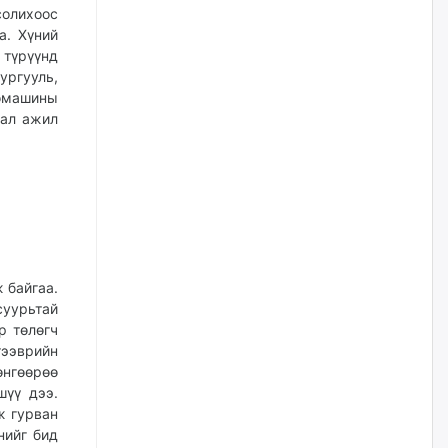
нийлүүлэх ажлыг сэргээх
олихоос
ёстой
а. Хүний
өчигдѳр
 түрүүнд
ургууль,
Худалдагч Н.Амарзаяа:
томашины
Дэлгүүрийн 32 хуудастай
хал ажил
өрийн дэвтэр долоо хоногт л
дүүрдэг
өчигдѳр
АИ-92 шатахууны нийлүүлэлт
тасралтгүй үргэлжилж байна
өчигдѳр
 байгаа.
суурьтай
I ангийн цахим бүртгэл энэ
р төлөгч
сарын 17-ноос эхэлнэ
ээврийн
өчигдѳр
өнгөөрөө
шүү дээ.
ж гурван
Үндсэн хууль зөрчсөн
нийг бид
Х.Булгантуяа, үндэсний эв