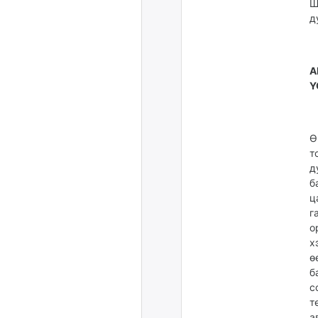
Ш
д
А
Ү
Ө
т
д
б
ц
г
о
х
ө
б
с
т
а