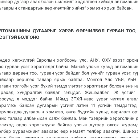
инээр дугаар авах болон шилжилт хөдөлгөөн хийхэд автомаши
угаарын стандартын өөрчлөлтийг хийнэ” хэмээн ярьж байсан.
ВТОМАШИНЫ ДУГААРЫГ ХЭРЭВ ӨӨРЧИЛБӨЛ ГУРВАН ТОО,
СЭГТЭЙ БОЛГОНО
ндөр хөгжилтэй Европын холбооны улс, АНУ, ОХУ зэрэг орон
оо гурван үсэг хэрэглэдэг байна. Манай улсын хувьд автомаши
угаар дөрвөн тоо, гурван үсэг байдаг бол үүнийг гурван үсэг, г
айхаар өөрчлөх талаар ярьж байгаа. Монгол Улс УБЯ, УБН
агаан толгойн үсэг бүхий тэмдэглэгээг хэрэглэдэг боловч энэ н
арахад хүндрэлтэй байдаг гэлцдэг. Жишээлбэл, Ж үсгийг 
росууд л мэддэг байна. Иймд ЗТХЯ-наас үүрэг чиглэл өгвө
эрэглэж байсан дугаарын үсгийг латин 11 үсгийн тэмдэгтэд
өрчлөхдөө дугаарын хэмжээ, өнгө будгийн хувьд өөрчлөлт ор
айх талаар албаныхан хэлж байлаа. Мөн тээврийн хэрэгслийн 
олиход одоо хэрэгжүүлж байгаа улсын дугаар олгох журам
өлбөр хураамжийг авахаас өөр нэмэлт төлбөр авахгүй. Шинээ
вах болон шилжилт хөдөлгөөн хийхэд автомашины улсын д