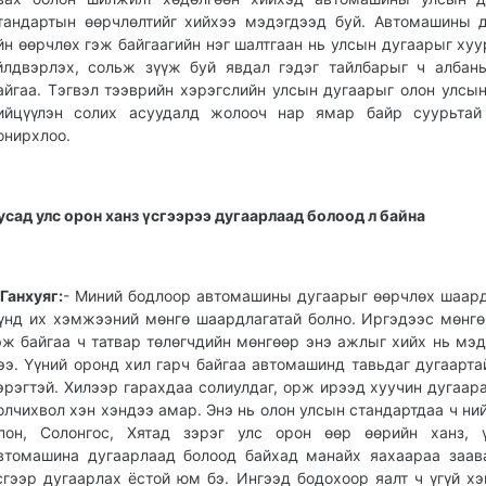
тандартын өөрчлөлтийг хийхээ мэдэгдээд буй. Автомашины 
йн өөрчлөх гэж байгаагийн нэг шалтгаан нь улсын дугаарыг ху
йлдвэрлэх, сольж зүүж буй явдал гэдэг тайлбарыг ч албан
айгаа. Тэгвэл тээврийн хэрэгслийн улсын дугаарыг олон улсы
ийцүүлэн солих асуудалд жолооч нар ямар байр суурьтай 
онирхлоо.
усад улс орон ханз үсгээрээ дугаарлаад болоод л байна
.Ганхуяг:
- Миний бодлоор автомашины дугаарыг өөрчлөх шаард
үнд их хэмжээний мөнгө шаардлагатай болно. Иргэдээс мөнгө
эж байгаа ч татвар төлөгчдийн мөнгөөр энэ ажлыг хийх нь мэ
ээ. Үүний оронд хил гарч байгаа автомашинд тавьдаг дугаарта
эрэгтэй. Хилээр гарахдаа солиулдаг, орж ирээд хуучин дугаара
олчихвол хэн хэндээ амар. Энэ нь олон улсын стандартдаа ч ний
пон, Солонгос, Хятад зэрэг улс орон өөр өөрийн ханз, ү
втомашина дугаарлаад болоод байхад манайх яахаараа заав
сгээр дугаарлах ёстой юм бэ. Ингээд бодохоор яалт ч үгүй хэ