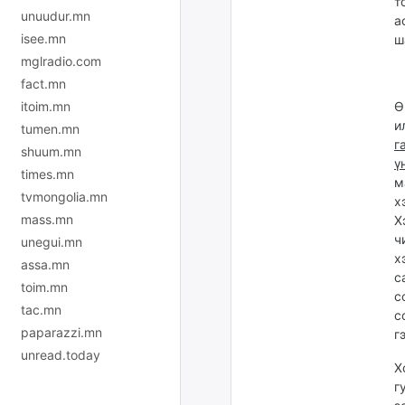
т
unuudur.mn
а
isee.mn
ш
mglradio.com
fact.mn
Ө
itoim.mn
и
tumen.mn
г
shuum.mn
ү
times.mn
м
tvmongolia.mn
х
mass.mn
Х
ч
unegui.mn
х
assa.mn
с
toim.mn
с
tac.mn
с
paparazzi.mn
г
unread.today
Х
г