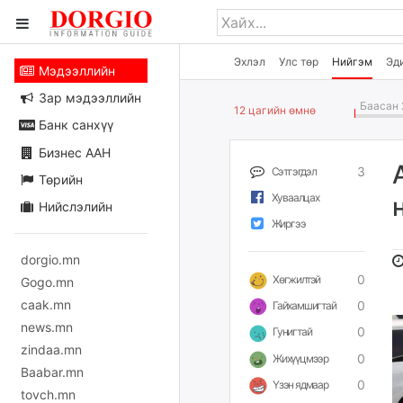
Эхлэл
Улс төр
Нийгэм
Эд
Мэдээллийн
Зар мэдээллийн
Баасан 
12 цагийн өмнө
Банк санхүү
Бизнес ААН
3
Сэтгэгдэл
Төрийн
Хуваалцах
Нийслэлийн
Жиргээ
dorgio.mn
0
Хөгжилтэй
Gogo.mn
caak.mn
0
Гайхамшигтай
news.mn
0
Гунигтай
zindaa.mn
0
Жихүүцмээр
Baabar.mn
0
Үзэн ядмаар
tovch.mn