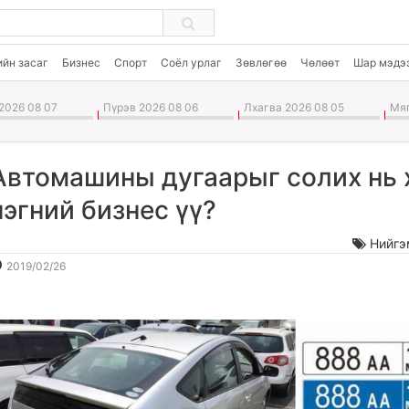
ийн засаг
Бизнес
Спорт
Соёл урлаг
Зөвлөгөө
Чөлөөт
Шар мэдэ
2026 08 07
Пүрэв 2026 08 06
Лхагва 2026 08 05
Мяг
Автомашины дугаарыг солих нь 
нэгний бизнес үү?
Нийгэ
2019-
2026-
2019/02/26
02-
08-
26
08
09:50:23
03:49:15