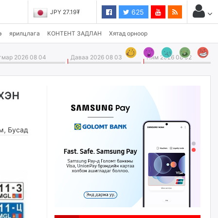
625
JPY 27.19₮
э
ярилцлага
КОНТЕНТ ЗАДЛАН
Хятад орноор
мар 2026 08 04
Даваа 2026 08 03
Ням 2026 08 02
хэн
м
,
Бусад