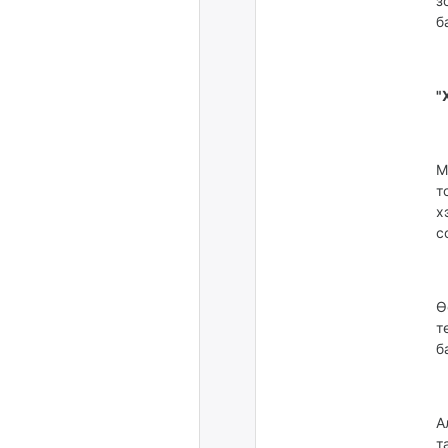
з
б
"
М
т
х
с
Ө
т
б
А
т