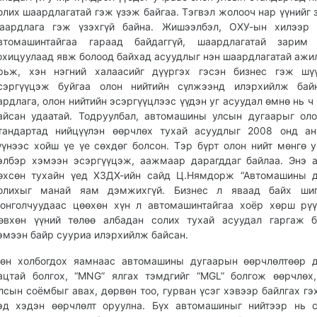
олих шаардлагатай гэж үзэж байгаа. Тэгвэл жолооч нар үүнийг 
аардлага гэж үзэхгүй байна. Жишээлбэл, ОХУ-ын хилээр 
втомашинтайгаа гараад байдаггүй, шаардлагатай зарим
охицуулаад явж болоод байхад асуудлыг нэн шаардлагатай ажи
рьж, хэн нэгний халаасийг дүүргэх гэсэн бизнес гэж шү
сэргүүцэж буйгаа олон нийтийн сүлжээнд илэрхийлж бай
ардлага, олон нийтийн эсэргүүцлээс үүдэн уг асуудал өмнө нь 
айсан удаатай. Тодруулбал, автомашины улсын дугаарыг ол
тандартад нийцүүлэн өөрчлөх тухай асуудлыг 2008 онд ан
үүнээс хойш үе үе сөхдөг болсон. Тэр бүрт олон нийт мөнгө у
элбэр хэмээн эсэргүүцэж, аажмаар дарагддаг байлаа. Энэ 
өхсөн тухайн үед ХЗДХ-ийн сайд Ц.Нямдорж “Автомашины д
олихыг манай яам дэмжихгүй. Бизнес л яваад байх шиг
онголчуудаас цөөхөн хүн л автомашинтайгаа хоёр хөрш рүү
өвхөн үүний төлөө албадан солих тухай асуудал гаргаж б
эмээн байр сууриа илэрхийлж байсан.
өн холбогдох яамнаас автомашины дугаарын өөрчлөлтөөр д
ацтай болгох, “МNG” ялгах тэмдгийг “MGL” болгож өөрчлөх
лсын соёмбыг авах, дөрвөн тоо, гурван үсэг хэвээр байлгах гэ
эд хэдэн өөрчлөлт оруулна. Бүх автомашиныг нийтээр нь с