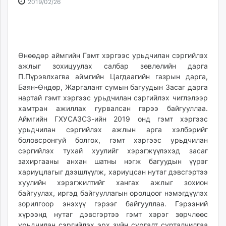
2019-
2026-
2019/02/26
ikon.mn
02-
08-
mnb.mn
26
06
Livetv.mn
10:50:43
12:40:59
Eguur.mn
Өнөөдөр аймгийн Гэмт хэргээс урьдчилан сэргийлэх
24tsag.mn
ажлыг зохицуулах салбар зөвлөлийн дарга
shuud.mn
П.Пүрэвлхагва аймгийн Цагдаагийн газрын дарга,
eagle.mn
Баян-Өндөр, Жаргалант сумын багуудын Засаг дарга
ergelt.mn
нартай гэмт хэргээс урьдчилан сэргийлэх чиглэлээр
хамтран ажиллах гурвалсан гэрээ байгууллаа.
zarig.mn
Аймгийн ГХУСАЗСЗ-ийн 2019 онд гэмт хэргээс
today.mn
урьдчилан сэргийлэх ажлын арга хэлбэрийг
zuv.mn
боловсронгуй болгох, гэмт хэргээс урьдчилан
mminfo.mn
сэргийлэх тухай хуулийг хэрэгжүүлэхэд засаг
ugluu.mn
захиргааны анхан шатны нэгж багуудын үүрэг
urlag.mn
хариуцлагыг дээшлүүлж, хариуцсан нутаг дэвсгэртээ
хуулийн хэрэгжилтийг хангах ажлыг зохион
unen.mn
байгуулах, иргэд байгууллагын оролцоог нэмэгдүүлэх
asu.mn
зорилгоор энэхүү гэрээг байгууллаа. Гэрээний
shudarga.mn
хүрээнд нутаг дэвсгэртээ гэмт хэрэг зөрчлөөс
shuurhai.mn
урьдчилан сэргийлэх эрх зүйн сургалт сурталчилгаа