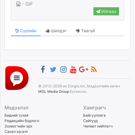
·
GIF
Илгээх
Сүүлийн
Шилдэг
Таагүй
© 2013-2026 он Dorgio.mn, Мэдээллийн хөтөч
MGL Media Group
бүтээсэн.
Мэдээлэл
Хамтрагч
Бидний тухай
Байгууллага
Редакцийн бодлого
Сайтууд
Зохиогчийн эрх
Чөлөөт нийтлэгч
Санал хүсэлт