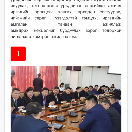
unuudur.mn
явуулах, гэмт хэргээс урьдчилан сэргийлэх ажилд
иргэдийн оролцоог хангах, архидан согтуурах,
isee.mn
нийгмийн сөрөг үзэгдэлтэй тэмцэх, иргэдийн
mglradio.com
амгалан тайван ажиллаж
fact.mn
амьдрах нөхцөлийг бүрдүүлэх зэрэг тодорхой
itoim.mn
чиглэлээр хамтран ажиллах юм.
tumen.mn
shuum.mn
1
times.mn
tvmongolia.mn
mass.mn
unegui.mn
assa.mn
toim.mn
tac.mn
paparazzi.mn
unread.today