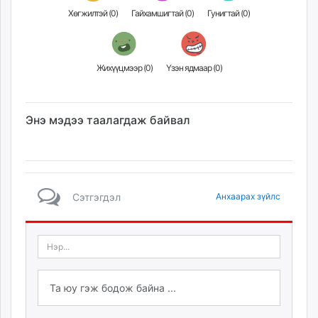
Хөгжилтэй (
0
)
Гайхамшигтай (
0
)
Гунигтай (
0
)
Жихүүцмээр (
0
)
Үзэн ядмаар (
0
)
Энэ мэдээ таалагдаж байвал
Сэтгэгдэл
Анхаарах зүйлс