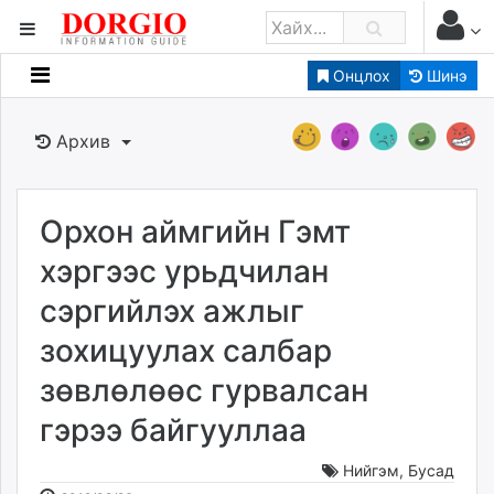
Онцлох
Шинэ
Мэдээллийн
Зар мэдээллийн
Архив
Банк санхүү
Бизнес ААН
Төрийн
Орхон аймгийн Гэмт
Нийслэлийн
хэргээс урьдчилан
сэргийлэх ажлыг
dorgio.mn
зохицуулах салбар
Gogo.mn
caak.mn
зөвлөлөөс гурвалсан
news.mn
гэрээ байгууллаа
zindaa.mn
Baabar.mn
Нийгэм
,
Бусад
tovch.mn