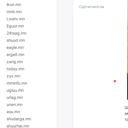
ikon.mn
Сурталчилгаа
mnb.mn
Livetv.mn
Eguur.mn
24tsag.mn
shuud.mn
eagle.mn
ergelt.mn
zarig.mn
today.mn
zuv.mn
mminfo.mn
ugluu.mn
urlag.mn
unen.mn
Ш
asu.mn
а
shudarga.mn
т
shuurhai.mn