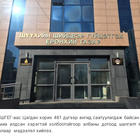
ШГЕГ-аас Цагдан хорих 461 дүгээр ангид саатуулагдаж байсан
миа алдсан хэрэгтэй холбоотойгоор албаны дотоод шалгалт 
алаар мэдээлэл хийлээ.