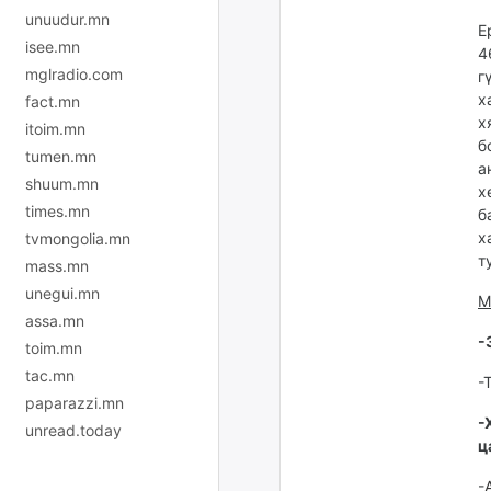
unuudur.mn
Е
isee.mn
4
mglradio.com
г
х
fact.mn
х
itoim.mn
б
tumen.mn
а
shuum.mn
х
times.mn
б
х
tvmongolia.mn
т
mass.mn
unegui.mn
М
assa.mn
-
toim.mn
tac.mn
-
paparazzi.mn
-
unread.today
ц
-