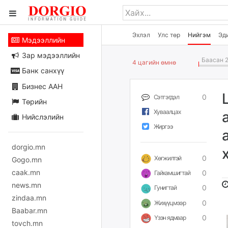
Эхлэл
Улс төр
Нийгэм
Эд
Мэдээллийн
Зар мэдээллийн
Баасан 2
4 цагийн өмнө
Банк санхүү
Бизнес ААН
0
Сэтгэгдэл
Төрийн
Хуваалцах
Нийслэлийн
Жиргээ
dorgio.mn
0
Хөгжилтэй
Gogo.mn
caak.mn
0
Гайхамшигтай
news.mn
0
Гунигтай
zindaa.mn
0
Жихүүцмээр
Baabar.mn
0
Үзэн ядмаар
tovch.mn