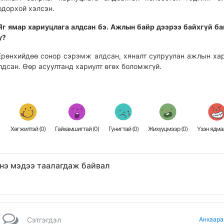
одорхой хэлсэн.
Яг ямар хариуцлага алдсан бэ. Ажлын байр дээрээ байхгүй б
у?
Ерөнхийдөө сонор сэрэмж алдсан, хяналт сулруулан ажлын ха
лдсан. Өөр асуултанд хариулт өгөх боломжгүй.
Хөгжилтэй (
0
)
Гайхамшигтай (
0
)
Гунигтай (
0
)
Жихүүцмээр (
0
)
Үзэн ядмаа
нэ мэдээ таалагдаж байвал
Сэтгэгдэл
Анхаара