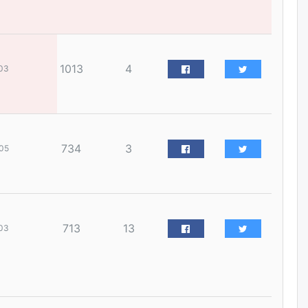
наймдугаар сарын 14-нөөс
ажиллуулж эхэлнэ
өчигдѳр
1013
4
03
Орон сууц, нийтийн аж ахуй,
авто зам, тохижилт
үйлчилгээний ажилтнуудын
ХАРИЛЦАА хандлагатай
холбоотой ГОМДОЛ их байгааг
дурдлаа
уржигдар
734
3
05
Бариста хийх нь залуусын
дунд яагаад трэнд болов
уржигдар
713
13
03
Өмгөөлөгч Б.Оюунбилэг:
"Урьхан" Б.Чинбат гэж хүн
бизнес хамтрагчаа гүтгэж
хууль хяналтын байгууллагаар
шалгуулж, торны цаана
суулгана гэх мэтээр дарамталдаг