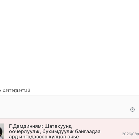
 сэтгэгдэлтэй
Г.Дамдинням: Шатахуунд
оочерлуулж, бухимдуулж байгаадаа
2026/08/
ард иргэдээсээ хүлцэл өчье