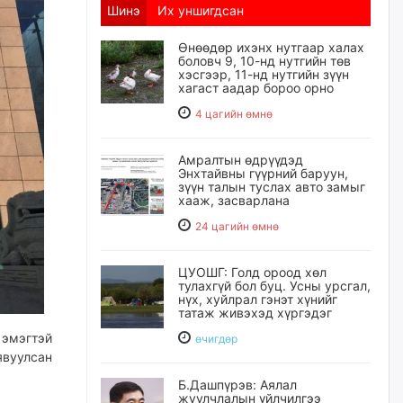
Шинэ
Их уншигдсан
Өнөөдөр ихэнх нутгаар халах
боловч 9, 10-нд нутгийн төв
хэсгээр, 11-нд нутгийн зүүн
хагаст аадар бороо орно
4 цагийн өмнө
Амралтын өдрүүдэд
Энхтайвны гүүрний баруун,
зүүн талын туслах авто замыг
хааж, засварлана
24 цагийн өмнө
ЦУОШГ: Голд ороод хөл
тулахгүй бол буц. Усны урсгал,
нүх, хуйлрал гэнэт хүнийг
татаж живэхэд хүргэдэг
 эмэгтэй
өчигдѳр
явуулсан
Б.Дашпүрэв: Аялал
жуулчлалын үйлчилгээ