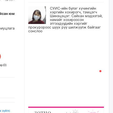
СУИС-ийн бүлэг хүчингийн
хэргийн хохирогч, тэмцэгч
айсан юм
Шинэцэцэг: Сайхан мэдээтэй,
намайг хохироосон
этгээдүүдийн хэргийг
прокуророос шүүх рүү шилжүүлж байгааг
риуцлага
сонслоо
өчигдѳр
Өчигдрийн байдлаар ₮10000
доош дүнгээр шатахууны
худалдан авалт хийсэн 1500
баримт бүртгэгджээ
р (
0
)
өчигдѳр
Шатахуун олголтыг 50,000
төгрөгөөр хязгаарласныг
нэмэгдүүлж 100,000 төгрөгт
хүргэхээр судалж байгаа
өчигдѳр
х зүйлс