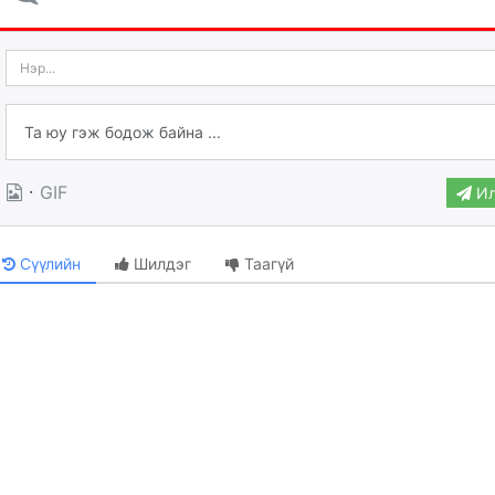
·
GIF
Ил
Сүүлийн
Шилдэг
Таагүй