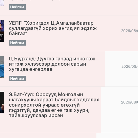
Нийгэм
УЕПГ: “Хоригдол Ц.Амгаланбаатар
cуллагдаагүй хорих ангид ял эдэлж
2026/08/
байгаа“
Нийгэм
Ц.Будханд: Дүүгээ гараад ирнэ гэж
итгэж хүлээсээр долоон сарын
2026/08/
хугацаа өнгөрлөө
Нийгэм
Э.Бат-Үүл: Оросууд Монголын
шатахууны хараат байдлыг хадгалах
2026/08/
сонирхолтой учраас өгөхгүй
гэдэггүй, дандаа өгнө гэж хуурч,
тайвшруулсаар ирсэн