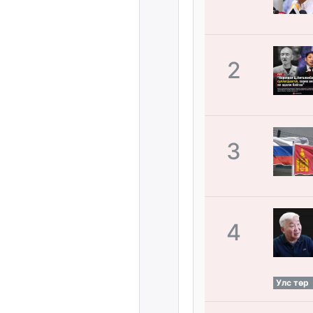
2
3
4
Улс төр