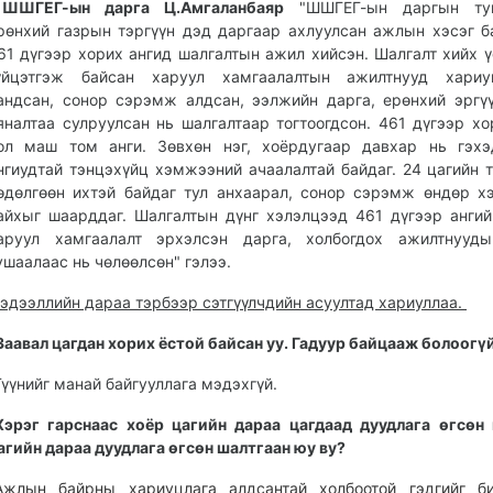
ШШГЕГ-ын дарга Ц.Амгаланбаяр
"ШШГЕГ-ын даргын ту
рөнхий газрын тэргүүн дэд даргаар ахлуулсан ажлын хэсэг б
61 дүгээр хорих ангид шалгалтын ажил хийсэн. Шалгалт хийх ү
үйцэтгэж байсан харуул хамгаалалтын ажилтнууд хариуц
андсан, сонор сэрэмж алдсан, ээлжийн дарга, ерөнхий эргү
яналтаа сулруулсан нь шалгалтаар тогтоогдсон. 461 дүгээр хо
ол маш том анги. Зөвхөн нэг, хоёрдугаар давхар нь гэхэ
нгиудтай тэнцэхүйц хэмжээний ачаалалтай байдаг. 24 цагийн 
өдөлгөөн ихтэй байдаг тул анхаарал, сонор сэрэмж өндөр 
айхыг шаарддаг. Шалгалтын дүнг хэлэлцээд 461 дүгээр ангий
аруул хамгаалалт эрхэлсэн дарга, холбогдох ажилтнууды
ушаалаас нь чөлөөлсөн" гэлээ.
эдээллийн дараа тэрбээр сэтгүүлчдийн асуултад хариуллаа.
Заавал цагдан хорих ёстой байсан уу. Гадуур байцааж болоогү
Түүнийг манай байгууллага мэдэхгүй.
Хэрэг гарснаас хоёр цагийн дараа цагдаад дуудлага өгсөн 
агийн дараа дуудлага өгсөн шалтгаан юу ву?
Ажлын байрны хариуцлага алдсантай холбоотой гэдгийг би