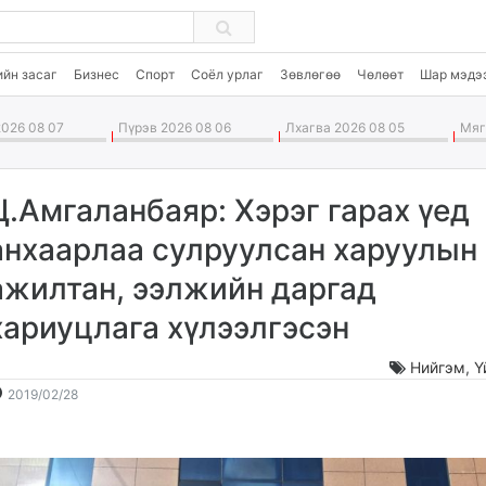
ийн засаг
Бизнес
Спорт
Соёл урлаг
Зөвлөгөө
Чөлөөт
Шар мэдэ
026 08 07
Пүрэв 2026 08 06
Лхагва 2026 08 05
Мягм
Ц.Амгаланбаяр: Хэрэг гарах үед
анхаарлаа сулруулсан харуулын
ажилтан, ээлжийн даргад
хариуцлага хүлээлгэсэн
Нийгэм
,
Ү
2019-
2026-
2019/02/28
02-
08-
28
08
15:47:19
15:54:44