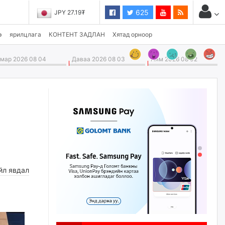
625
JPY 27.19₮
э
ярилцлага
КОНТЕНТ ЗАДЛАН
Хятад орноор
ар 2026 08 04
Даваа 2026 08 03
Ням 2026 08 02
йл явдал