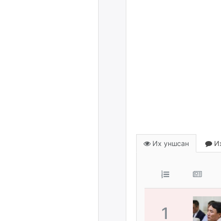
Их уншсан
Их
1