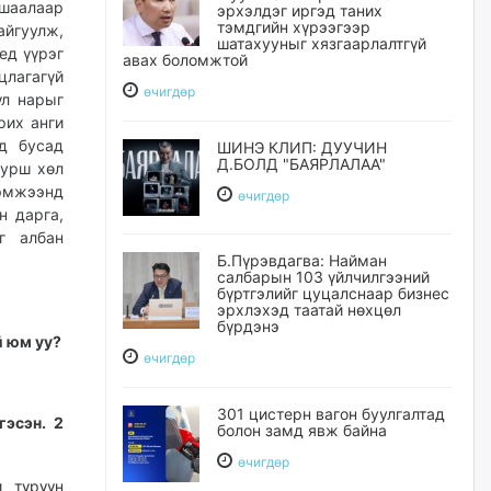
шаалаар
эрхэлдэг иргэд таних
тэмдгийн хүрээгээр
айгуулж,
шатахууныг хязгаарлалтгүй
ед үүрэг
авах боломжтой
лагагүй
өчигдѳр
үл нарыг
рих анги
д бусад
ШИНЭ КЛИП: ДУУЧИН
Д.БОЛД "БАЯРЛАЛАА"
турш хөл
хэмжээнд
өчигдѳр
н дарга,
г албан
Б.Пүрэвдагва: Найман
салбарын 103 үйлчилгээний
бүртгэлийг цуцалснаар бизнес
эрхлэхэд таатай нөхцөл
бүрдэнэ
й юм уу?
өчигдѳр
301 цистерн вагон буулгалтад
гэсэн. 2
болон замд явж байна
өчигдѳр
 түрүүн