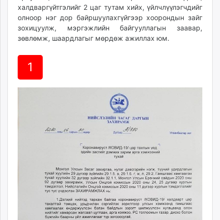
халдваргүйтгэлийг 2 цаг тутам хийх, үйлчлүүлэгчдийг
олноор нэг дор байршуулахгүйгээр хоорондын зайг
зохицуулж, мэргэжлийн байгууллагын заавар,
зөвлөмж, шаардлагыг мөрдөж ажиллах юм.
1