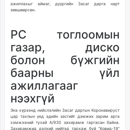
ажиллахыг аймаг, дүүргийн Засаг дарга нарт
ikon.mn
зөвшөөрсөн.
mnb.mn
Livetv.mn
Eguur.mn
PC тоглоомын
24tsag.mn
shuud.mn
газар, диско
eagle.mn
ergelt.mn
болон бүжгийн
zarig.mn
баарны үйл
today.mn
zuv.mn
ажиллагааг
mminfo.mn
ugluu.mn
нээхгүй
urlag.mn
unen.mn
Энэ хүрээнд нийслэлийн Засаг даргын Коронавируст
asu.mn
цар тахлын үед эдийн засгийг дэмжих зарим арга
shudarga.mn
хэмжээний тухай А/930 захирамж гаргасан байна.
shuurhai.mn
Захирамжид дэлхий нийтэд тархаж буй “Ковид-19”