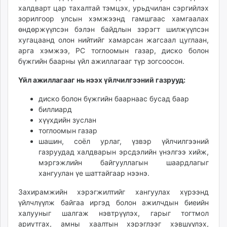
халдварт цар тахалтай тэмцэх, урьдчилан сэргийлэх
unuudur.mn
зорилгоор улсын хэмжээнд гамшгаас хамгаалах
isee.mn
өндөржүүлсэн бэлэн байдлын зэрэгт шилжүүлсэн
mglradio.com
хугацаанд олон нийтийг хамарсан жагсаал цуглаан,
fact.mn
арга хэмжээ, PC тоглоомын газар, диско болон
itoim.mn
бүжгийн баарны үйл ажиллагааг түр зогсоосон.
tumen.mn
Үйл ажиллагааг нь нээх үйлчилгээний газрууд:
shuum.mn
times.mn
диско болон бүжгийн баарнаас бусад баар
биллиард
tvmongolia.mn
хүүхдийн зуслан
mass.mn
тоглоомын газар
unegui.mn
шашин, соёл урлаг, үзвэр үйлчилгээний
assa.mn
газруудад халдварын эрсдэлийн үнэлгээ хийж,
toim.mn
мэргэжлийн байгууллагын шаардлагыг
хангуулан үе шаттайгаар нээнэ.
tac.mn
paparazzi.mn
Захирамжийн хэрэгжилтийг хангуулах хүрээнд
unread.today
үйлчлүүлж байгаа иргэд болон ажилчдын биеийн
халууныг шалгаж нэвтрүүлэх, гарыг тогтмол
ариутгах, амны хаалтын хэрэглээг хэвшүүлэх,