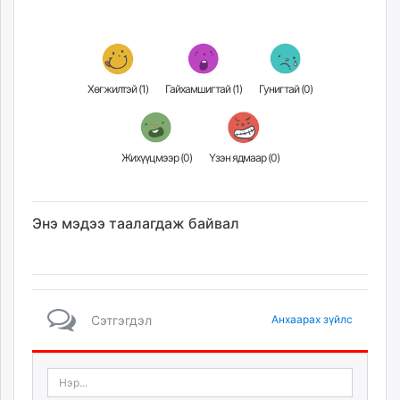
Хөгжилтэй (
1
)
Гайхамшигтай (
1
)
Гунигтай (
0
)
Жихүүцмээр (
0
)
Үзэн ядмаар (
0
)
Энэ мэдээ таалагдаж байвал
Сэтгэгдэл
Анхаарах зүйлс