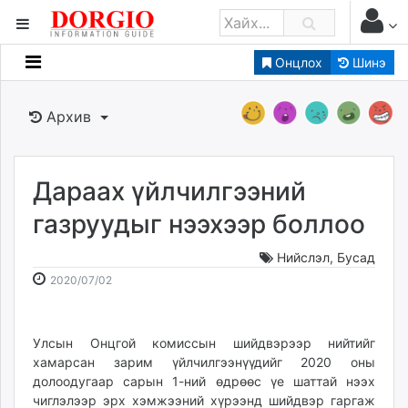
Онцлох
Шинэ
Мэдээллийн
Зар мэдээллийн
Архив
Банк санхүү
Бизнес ААН
Төрийн
Дараах үйлчилгээний
Нийслэлийн
газруудыг нээхээр боллоо
Нийслэл
,
Бусад
dorgio.mn
2020-
2026-
2020/07/02
Gogo.mn
07-
08-
caak.mn
02
09
news.mn
11:20:48
14:02:29
Улсын Онцгой комиссын шийдвэрээр нийтийг
zindaa.mn
хамарсан зарим үйлчилгээнүүдийг 2020 оны
Baabar.mn
долоодугаар сарын 1-ний өдрөөс үе шаттай нээх
tovch.mn
чиглэлээр эрх хэмжээний хүрээнд шийдвэр гаргаж