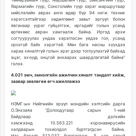
unuudur.mn
Яармагийн гүүр, Сонсголийн гүүр зэрэг маршрутаар
нийслэлийн аврах анги өдөр бүр 94 нэгж техник
isee.mn
хэрэгсэлтэйгээр хөдөлгөөнт завьт эргүүл болон
mglradio.com
явганаар үүрэг гүйцэтгэж, иргэдийг голын усанд
fact.mn
өртөхөөс авран хамгаалж байна. Иргэд архи
itoim.mn
согтууруулах ундаа хэрэглэсэн үедээ гол, усанд
tumen.mn
орохгүй байх хэрэгтэй. Мөн бага насны хүүхдээ
shuum.mn
хараа хяналтгүй голын эрэг дээр тоглуулахгүй байхад
эцэг, эхчүүд онцгой анхаарах шаардлагатай байна”
times.mn
гэлээ.
tvmongolia.mn
mass.mn
4.021 эмч, эмнэлгийн ажилчин хяналт тандалт хийж,
unegui.mn
заавар зөвлөгөө өгч ажиллажээ
assa.mn
toim.mn
НЭМГ-ын Нийгмийн эрүүл мэндийн хэлтсийн дарга
tac.mn
О.Энхзаяа “Долоодугаар сарын 1-ний
paparazzi.mn
байдлаар дэлхийн
unread.today
хэмжээнд 10.563.221 коронавирусийн
халдварын тохиолдол бүртгэгдсэн байна.
Нас баралт 513.032 бүртгэгдэж, 5 сая гаруй