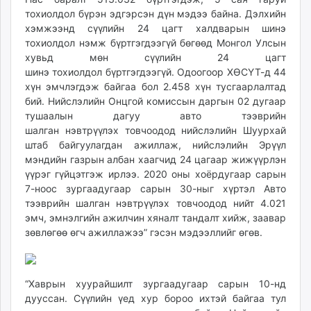
тохиолдол бүрэн эдгэрсэн дүн мэдээ байна. Дэлхийн
хэмжээнд сүүлийн 24 цагт халдварын шинэ
тохиолдол нэмж бүртгэгдээгүй бөгөөд Монгол Улсын
хувьд мөн сүүлийн 24 цагт
шинэ тохиолдол бүртгэгдээгүй. Одоогоор ХӨСҮТ-д 44
хүн эмчлэгдэж байгаа бол 2.458 хүн тусгаарлалтад
бий. Нийслэлийн Онцгой комиссын даргын 02 дугаар
тушаалын дагуу авто тээврийн
шалган нэвтрүүлэх товчоодод нийслэлийн Шуурхай
штаб байгуулагдан ажиллаж, нийслэлийн Эрүүл
мэндийн газрын албан хаагчид 24 цагаар жижүүрлэн
үүрэг гүйцэтгэж ирлээ. 2020 оны хоёрдугаар сарын
7-ноос зургаадугаар сарын 30-ныг хүртэл Авто
тээврийн шалган нэвтрүүлэх товчоодод нийт 4.021
эмч, эмнэлгийн ажилчин хяналт тандалт хийж, заавар
зөвлөгөө өгч ажиллажээ” гэсэн мэдээллийг өгөв.
“Хаврын хуурайшилт зургаадугаар сарын 10-нд
дууссан. Сүүлийн үед хур бороо ихтэй байгаа тул