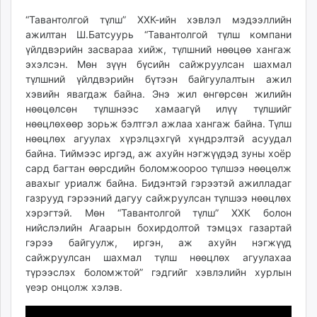
“Тавантолгой түлш” ХХК-ийн хэвлэл мэдээллийн
ажилтан Ш.Батсуурь “Тавантолгой түлш компани
үйлдвэрийн засвараа хийж, түлшний нөөцөө хангаж
эхэлсэн. Мөн зүүн бүсийн сайжруулсан шахмал
түлшний үйлдвэрийн бүтээн байгуулалтын ажил
хэвийн явагдаж байна. Энэ жил өнгөрсөн жилийн
нөөцөлсөн түлшнээс хамаагүй илүү түлшийг
нөөцлөхөөр зорьж бэлтгэл ажлаа хангаж байна. Түлш
нөөцлөх агуулах хүрэлцэхгүй хүндрэлтэй асуудал
байна. Тиймээс иргэд, аж ахуйн нэгжүүдэд зуны хоёр
сард багтан өөрсдийн боломжоороо түлшээ нөөцөлж
авахыг уриалж байна. Бидэнтэй гэрээтэй ажилладаг
газрууд гэрээний дагуу сайжруулсан түлшээ нөөцлөх
хэрэгтэй. Мөн “Тавантолгой түлш” ХХК болон
нийслэлийн Агаарын бохирдолтой тэмцэх газартай
гэрээ байгуулж, иргэн, аж ахуйн нэгжүүд
сайжруулсан шахмал түлш нөөцлөх агуулахаа
түрээслэх боломжтой” гэдгийг хэвлэлийн хурлын
үеэр онцолж хэлэв.