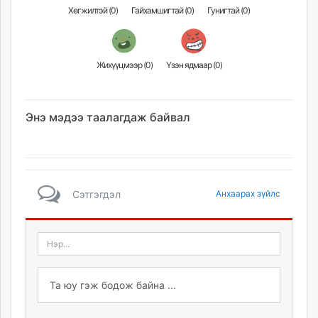
Хөгжилтэй (
0
)
Гайхамшигтай (
0
)
Гунигтай (
0
)
Жихүүцмээр (
0
)
Үзэн ядмаар (
0
)
Энэ мэдээ таалагдаж байвал
Сэтгэгдэл
Анхаарах зүйлс