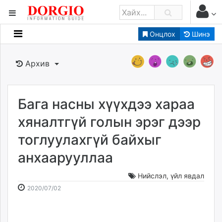
Онцлох
Шинэ
Мэдээллийн
Зар мэдээллийн
Архив
Банк санхүү
Бизнес ААН
Төрийн
Бага насны хүүхдээ хараа
Нийслэлийн
хяналтгүй голын эрэг дээр
тоглуулахгүй байхыг
dorgio.mn
анхаарууллаа
Gogo.mn
caak.mn
Нийслэл
,
үйл явдал
news.mn
2020-
2026-
2020/07/02
zindaa.mn
07-
08-
Baabar.mn
02
09
tovch.mn