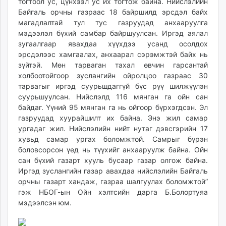
тогтоол ус, цүнхээл ус их тогтож байна. Нийслэлийн
Байгаль орчны газраас 18 байршилд эрсдэл байх
магадлалтай тул тус газруудад анхааруулга
мэдээлэл бүхий самбар байршуулсан. Иргэд аялал
зугаалгаар явахдаа хүүхдээ усанд осолдох
эрсдэлээс хамгаалах, анхаарал сэрэмжтэй байх нь
зүйтэй. Мөн тарваган тахал өвчин гарсантай
холбоотойгоор зуслангийн ойролцоо газраас 30
тарвагыг иргэд суурьшдаггүй бүс рүү шилжүүлэн
суурьшуулсан. Нийслэлд 116 мянган га ойн сан
байдаг. Үүний 95 мянган га нь ойгоор бүрхэгдсэн. Эл
газруудад хуурайшилт их байна. Энэ жил самар
ургадаг жил. Нийслэлийн нийт нутаг дэвсгэрийн 17
хувьд самар ургах боломжтой. Самрыг бүрэн
боловсорсон үед нь түүхийг анхааруулж байна. Ойн
сан бүхий газарт хууль бусаар газар олгож байна.
Иргэд зуслангийн газар авахдаа нийслэлийн Байгаль
орчны газарт хандаж, газраа шалгуулах боломжтой”
гэж НБОГ-ын Ойн хэлтсийн дарга Б.Болортуяа
мэдээлсэн юм.