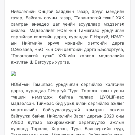
13:06:15
12:16:40
ikon.mn
Нийслэлийн Онцгой байдлын газар, Эрүүл мэндийн
mnb.mn
газар, Байгаль орчны газар, “Тавантолгой түлш” ХХК
Livetv.mn
хамтран өнөөдөр цаг үеийн асуудлаар мэдээлэл
Eguur.mn
хийлээ. Мэдээллийг НОБГ-ын Гамшгаас урьдчилан
24tsag.mn
сэргийлэх хэлтсийн дарга, хурандаа Г.Нэргүй, НЭМГ-
shuud.mn
ын Нийгмийн эрүүл мэндийн хэлтсийн дарга
О.Энхзаяа, НБОГ-ын Ойн хэлтсийн дарга Б.Болортуяа,
eagle.mn
“Тавантолгой түлш” ХХК-ийн хэвлэл мэдээллийн
ergelt.mn
ажилтан Ш.Батсуурь хүргэв.
zarig.mn
today.mn
zuv.mn
НОБГ-ын Гамшгаас урьдчилан сэргийлэх хэлтсийн
mminfo.mn
дарга, хурандаа Г.Нэргүй “Туул, Тэрэлж голын усны
ugluu.mn
түвшин нэмэгдэж байгаа талаар ЦУОШГ-аас
urlag.mn
мэдээлсэн. Тиймээс бид урьдчилан сэргийлэх ажлыг
мэргэжлийн байгууллагуудтай хамтран зохион
unen.mn
байгуулж байна. Нийслэлийн Засаг даргын 2020 оны
asu.mn
А/800 дугаар захирамжийг хэрэгжүүлэх ажлын
shudarga.mn
хүрээнд Тэрэлж, Хэрлэн, Туул, Баянзүрхийн гүүр,
shuurhai.mn
Төмөрзамын гүүр, Маршалын гүүр, Зайсангийн гүүр,