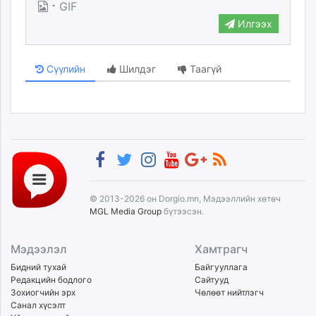
·
GIF
Илгээх
Сүүлийн
Шилдэг
Таагүй
© 2013-2026 он Dorgio.mn, Мэдээллийн хөтөч
MGL Media Group
бүтээсэн.
Мэдээлэл
Хамтрагч
Бидний тухай
Байгууллага
Редакцийн бодлого
Сайтууд
Зохиогчийн эрх
Чөлөөт нийтлэгч
Санал хүсэлт