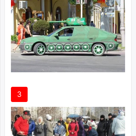
unuudur.mn
isee.mn
mglradio.com
fact.mn
itoim.mn
tumen.mn
shuum.mn
times.mn
tvmongolia.mn
mass.mn
unegui.mn
assa.mn
3
toim.mn
tac.mn
paparazzi.mn
unread.today