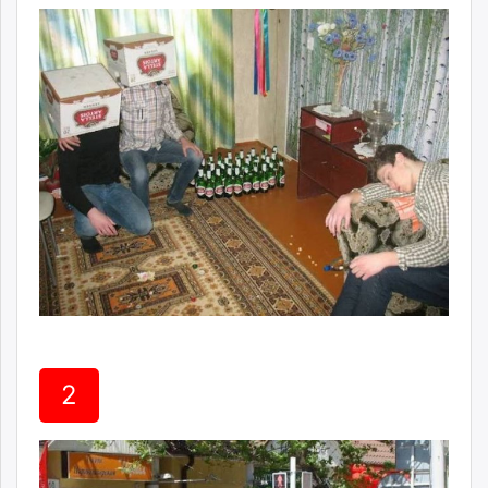
ikon.mn
mnb.mn
Livetv.mn
Eguur.mn
24tsag.mn
shuud.mn
eagle.mn
ergelt.mn
zarig.mn
today.mn
zuv.mn
mminfo.mn
ugluu.mn
urlag.mn
2
unen.mn
asu.mn
shudarga.mn
shuurhai.mn