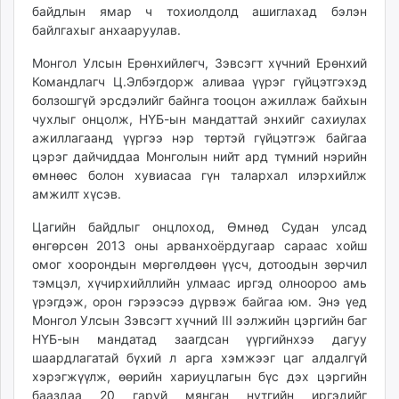
байдлын ямар ч тохиолдолд ашиглахад бэлэн
байлгахыг анхааруулав.
Монгол Улсын Ерөнхийлөгч, Зэвсэгт хүчний Ерөнхий
Командлагч Ц.Элбэгдорж аливаа үүрэг гүйцэтгэхэд
болзошгүй эрсдэлийг байнга тооцон ажиллаж байхын
чухлыг онцолж, НҮБ-ын мандаттай энхийг сахиулах
ажиллагаанд үүргээ нэр төртэй гүйцэтгэж байгаа
цэрэг дайчиддаа Монголын нийт ард түмний нэрийн
өмнөөс болон хувиасаа гүн талархал илэрхийлж
амжилт хүсэв.
Цагийн байдлыг онцлоход, Өмнөд Судан улсад
өнгөрсөн 2013 оны арванхоёрдугаар сараас хойш
омог хоорондын мөргөлдөөн үүсч, дотоодын зөрчил
тэмцэл, хүчирхийллийн улмаас иргэд олноороо амь
үрэгдэж, орон гэрээсээ дүрвэж байгаа юм. Энэ үед
Монгол Улсын Зэвсэгт хүчний III ээлжийн цэргийн баг
НҮБ-ын мандатад заагдсан үүргийнхээ дагуу
шаардлагатай бүхий л арга хэмжээг цаг алдалгүй
хэрэгжүүлж, өөрийн хариуцлагын бүс дэх цэргийн
бааздаа 20 гаруй мянган нутгийн иргэдийг