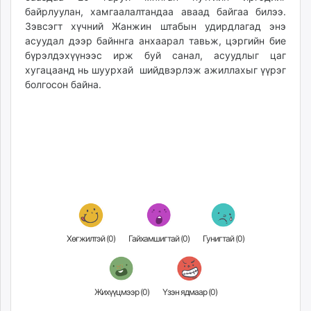
байрлуулан, хамгаалалтандаа аваад байгаа билээ.
Зэвсэгт хүчний Жанжин штабын удирдлагад энэ
асуудал дээр байннга анхаарал тавьж, цэргийн бие
бүрэлдэхүүнээс ирж буй санал, асуудлыг цаг
хугацаанд нь шуурхай шийдвэрлэж ажиллахыг үүрэг
болгосон байна.
Хөгжилтэй (
0
)
Гайхамшигтай (
0
)
Гунигтай (
0
)
Жихүүцмээр (
0
)
Үзэн ядмаар (
0
)