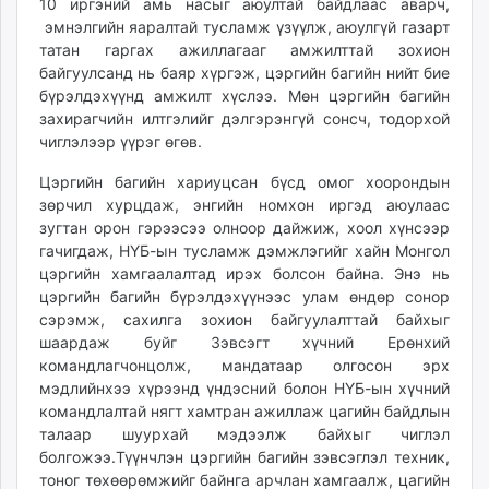
10 иргэний амь насыг аюултай байдлаас аварч,
unuudur.mn
эмнэлгийн яаралтай тусламж үзүүлж, аюулгүй газарт
isee.mn
татан гаргах ажиллагааг амжилттай зохион
байгуулсанд нь баяр хүргэж, цэргийн багийн нийт бие
mglradio.com
бүрэлдэхүүнд амжилт хүслээ. Мөн цэргийн багийн
fact.mn
захирагчийн илтгэлийг дэлгэрэнгүй сонсч, тодорхой
itoim.mn
чиглэлээр үүрэг өгөв.
tumen.mn
Цэргийн багийн хариуцсан бүсд омог хоорондын
shuum.mn
зөрчил хурцдаж, энгийн номхон иргэд аюулаас
times.mn
зугтан орон гэрээсээ олноор дайжиж, хоол хүнсээр
tvmongolia.mn
гачигдаж, НҮБ-ын тусламж дэмжлэгийг хайн Монгол
mass.mn
цэргийн хамгаалалтад ирэх болсон байна. Энэ нь
unegui.mn
цэргийн багийн бүрэлдэхүүнээс улам өндөр сонор
assa.mn
сэрэмж, сахилга зохион байгуулалттай байхыг
шаардаж буйг Зэвсэгт хүчний Ерөнхий
toim.mn
командлагчонцолж, мандатаар олгосон эрх
tac.mn
мэдлийнхээ хүрээнд үндэсний болон НҮБ-ын хүчний
paparazzi.mn
командлалтай нягт хамтран ажиллаж цагийн байдлын
unread.today
талаар шуурхай мэдээлж байхыг чиглэл
болгожээ.Түүнчлэн цэргийн багийн зэвсэглэл техник,
тоног төхөөрөмжийг байнга арчлан хамгаалж, цагийн