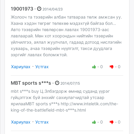
19001973 ·
2014/04/23
Жолооч та тээврийн албан татвараа төлж амжсан уу.
Хаана хэдэн төгрөг төлөхөө мэдэхгүй байгаа бол...
Авто тээврийн төвлөрсөн лавлах 19001973-аас
лавлаарай. Мөн хот хоорондын нийтийн тээврийн
үйлчилгээ, аялал жуулчлал, гадаад дотоод нислэгийн
хуваарь, ачаа тээврийн нүүлгэлт, такси дуудлага
зэргийг лавлах боломжтой.
·
Хариулах
Устгах
-
0
-
0
MBT sports s***s ·
2014/07/15
mbt s***s buy Ц.Элбэгдорж өмнөд суданд үүрэг
гүйцэтгэж буй энхийг сахиулагчидтай утсаар
ярилааMBT sports s***s http://www.inteletik.com/the-
king-of-the-battlefield-mbt-s***s.html
·
Хариулах
Устгах
-
0
-
0