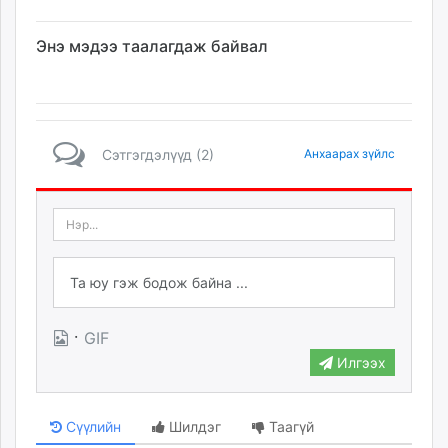
Энэ мэдээ таалагдаж байвал
Сэтгэгдэлүүд (2)
Анхаарах зүйлс
·
GIF
Илгээх
Сүүлийн
Шилдэг
Таагүй