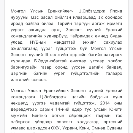
22
07
ikon.mn
17:12:41
03:33:35
Монгол Улсын Ерөнхийлөгч Ц.Элбэгдорж Японд
mnb.mn
нурууны мэс засал хийлгэн илааршаад эх орондоо
Livetv.mn
ирээд байгаа билээ. Төрийн тэргүүн эргэж ирмэгц
Eguur.mn
үүрэгт ажилдаа орж, Зэвсэгт хүчний Ерөнхий
24tsag.mn
командлагчийн хувиарБүгд Найрамдах өмнөд Судан
shuud.mn
улсад НҮБ-ын мандаттай энхийг сахиулах
ажиллагаанд үүрэг гүйцэтгэж буй Монгол Улсын
eagle.mn
Зэвсэгт хүчний III ээлжийн цэргийн багийн захирагч
ergelt.mn
хурандаа Б.Эрдэнэбаттай өчигдөр утсаар холбоо
zarig.mn
баринтухайн газар оронд үүссэн цагийн байдал,
today.mn
цэргийн багийн үүрэг гүйцэтгэлтийн талаарх
zuv.mn
илтгэлийг сонсов.
mminfo.mn
Монгол Улсын Ерөнхийлөгч,Зэвсэгт хүчний Ерөнхий
ugluu.mn
командлагч Ц.Элбэгдорж цагийн байдлын хүнд
urlag.mn
нөхцөлд үүргээ чадамгай гүйцэтгэж, 2014 оны
unen.mn
дөрөвдүгээр сарын 14-ний өдөр тус улсын Юнити
мужийн Бентью хотын ойролцоох газрын тос
asu.mn
олборлох үйлдвэр зэвсэгт халдлагад өртсөний
shudarga.mn
улмаас шархадсан ОХУ, Украин, Кени, Өмнөд Суданы
shuurhai.mn