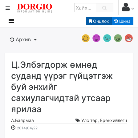
Онцлох
Шинэ
Мэдээллийн
Зар мэдээллийн
Архив
Банк санхүү
Бизнес ААН
Төрийн
Ц.Элбэгдорж өмнөд
Нийслэлийн
суданд үүрэг гүйцэтгэж
буй энхийг
dorgio.mn
сахиулагчидтай утсаар
Gogo.mn
caak.mn
ярилаа
news.mn
zindaa.mn
А.Баярмаа
Улс төр
,
Ерөнхийлөгч
2014-
2026-
Baabar.mn
2014/04/22
04-
08-
tovch.mn