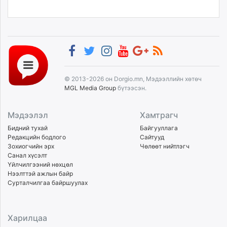
© 2013-2026 он Dorgio.mn, Мэдээллийн хөтөч
MGL Media Group
бүтээсэн.
Мэдээлэл
Хамтрагч
Бидний тухай
Байгууллага
Редакцийн бодлого
Сайтууд
Зохиогчийн эрх
Чөлөөт нийтлэгч
Санал хүсэлт
Үйлчилгээний нөхцөл
Нээлттэй ажлын байр
Сурталчилгаа байршуулах
Харилцаа