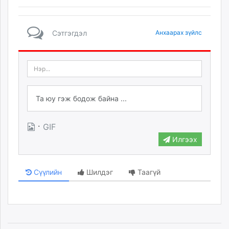
unuudur.mn
isee.mn
Сэтгэгдэл
Анхаарах зүйлс
mglradio.com
fact.mn
itoim.mn
tumen.mn
shuum.mn
times.mn
tvmongolia.mn
mass.mn
·
GIF
unegui.mn
Илгээх
assa.mn
toim.mn
Сүүлийн
Шилдэг
Таагүй
tac.mn
paparazzi.mn
unread.today