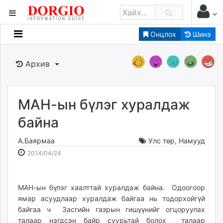
Онцлох
Шинэ
Мэдээллийн
Зар мэдээллийн
Архив
Банк санхүү
Бизнес ААН
Төрийн
МАН-ын бүлэг хуралдаж
Нийслэлийн
байна
А.Баярмаа
Улс төр
,
Намууд
dorgio.mn
2014-
2026-
2014/04/24
Gogo.mn
04-
08-
caak.mn
24
06
news.mn
17:58:34
10:23:32
МАН-ын бүлэг хаалттай хуралдаж байна. Одоогоор
zindaa.mn
ямар асуудлаар хуралдаж байгаа нь тодорхойгүй
Baabar.mn
байгаа ч Засгийн газрын гишүүнийг огцоруулах
tovch.mn
талаар нэгдсэн байр суурьтай болох талаар