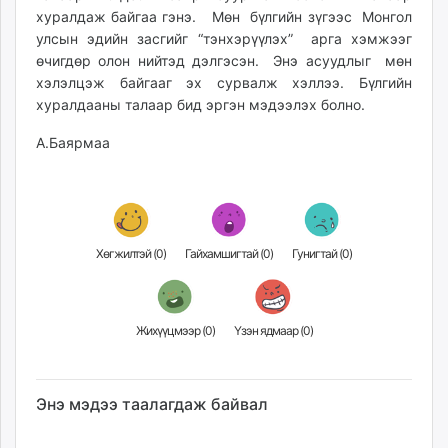
ikon.mn
хуралдаж байгаа гэнэ. Мөн бүлгийн зүгээс Монгол
улсын эдийн засгийг “тэнхэрүүлэх” арга хэмжээг
mnb.mn
өчигдөр олон нийтэд дэлгэсэн. Энэ асуудлыг мөн
Livetv.mn
хэлэлцэж байгааг эх сурвалж хэллээ. Бүлгийн
Eguur.mn
хуралдааны талаар бид эргэн мэдээлэх болно.
24tsag.mn
shuud.mn
А.Баярмаа
eagle.mn
ergelt.mn
zarig.mn
today.mn
Хөгжилтэй (
0
)
Гайхамшигтай (
0
)
Гунигтай (
0
)
zuv.mn
mminfo.mn
ugluu.mn
Жихүүцмээр (
0
)
Үзэн ядмаар (
0
)
urlag.mn
unen.mn
asu.mn
Энэ мэдээ таалагдаж байвал
shudarga.mn
shuurhai.mn