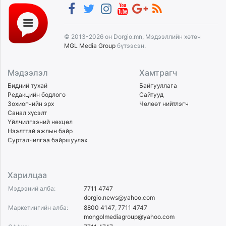
© 2013-2026 он Dorgio.mn, Мэдээллийн хөтөч
MGL Media Group
бүтээсэн.
Мэдээлэл
Хамтрагч
Бидний тухай
Байгууллага
Редакцийн бодлого
Сайтууд
Зохиогчийн эрх
Чөлөөт нийтлэгч
Санал хүсэлт
Үйлчилгээний нөхцөл
Нээлттэй ажлын байр
Сурталчилгаа байршуулах
Харилцаа
Мэдээний алба:
7711 4747
dorgio.news@yahoo.com
Маркетингийн алба:
8800 4147
,
7711 4747
mongolmediagroup@yahoo.com