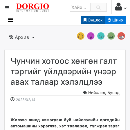
Онцлох
Шинэ
Мэдээллийн
Зар мэдээллийн
Архив
Банк санхүү
Бизнес ААН
Төрийн
Чунчин хотоос хөнгөн галт
Нийслэлийн
тэргийг үйлдвэрийн үнээр
авах талаар хэлэлцлээ
dorgio.mn
Gogo.mn
Нийслэл
,
Бусад
caak.mn
2023-
2026-
2023/02/14
news.mn
02-
08-
14
08
zindaa.mn
17:33:48
05:00:00
Жилээс жилд нэмэгдэж буй нийслэлийн иргэдийн
Baabar.mn
автомашины хэрэглээ, хэт төвлөрөл, түгжрэл зэрэг
tovch.mn