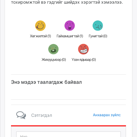
тохиромжтой вэ гэдгийг шийдэх хэрэгтэй хэмээлээ.
Хөгжилтэй (
1
)
Гайхамшигтай (
1
)
Гунигтай (
0
)
Жихүүцмээр (
0
)
Үзэн ядмаар (
0
)
Энэ мэдээ таалагдаж байвал
Сэтгэгдэл
Анхаарах зүйлс