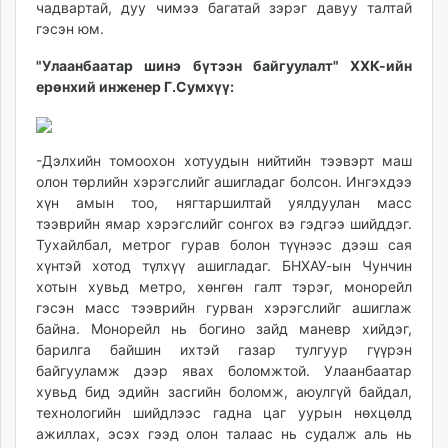
чадвартай, дуу чимээ багатай зэрэг давуу талтай
гэсэн юм.
"Улаанбаатар шинэ бүтээн байгуулалт" ХХК-ийн
ерөнхий инженер Г.Сумхүү:
-Дэлхийн томоохон хотуудын нийтийн тээвэрт маш
олон төрлийн хэрэгслийг ашигладаг болсон. Ингэхдээ
хүн амын тоо, нягтаршилтай уялдуулан масс
тээврийн ямар хэрэгслийг сонгох вэ гэдгээ шийддэг.
Тухайлбал, метрог гурав болон түүнээс дээш сая
хүнтэй хотод түлхүү ашигладаг. БНХАУ-ын Чунчин
хотын хувьд метро, хөнгөн галт тэрэг, монорейл
гэсэн масс тээврийн гурван хэрэгслийг ашиглаж
байна. Монорейл нь богино зайд маневр хийдэг,
барилга байшин ихтэй газар тулгуур гүүрэн
байгууламж дээр явах боломжтой. Улаанбаатар
хувьд бид эдийн засгийн боломж, аюулгүй байдал,
технологийн шийдлээс гадна цаг уурын нөхцөлд
ажиллах, эсэх гээд олон талаас нь судалж аль нь