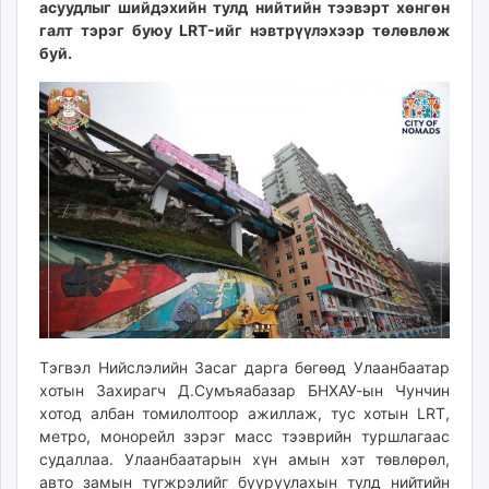
асуудлыг шийдэхийн тулд нийтийн тээвэрт хөнгөн
ikon.mn
галт тэрэг буюу LRT-ийг нэвтрүүлэхээр төлөвлөж
mnb.mn
буй.
Livetv.mn
Eguur.mn
24tsag.mn
shuud.mn
eagle.mn
ergelt.mn
zarig.mn
today.mn
zuv.mn
mminfo.mn
ugluu.mn
Тэгвэл Нийслэлийн Засаг дарга бөгөөд Улаанбаатар
urlag.mn
хотын Захирагч Д.Сумъяабазар БНХАУ-ын Чунчин
unen.mn
хотод албан томилолтоор ажиллаж, тус хотын LRT,
asu.mn
метро, монорейл зэрэг масс тээврийн туршлагаас
shudarga.mn
судаллаа. Улаанбаатарын хүн амын хэт төвлөрөл,
shuurhai.mn
авто замын түгжрэлийг бууруулахын тулд нийтийн