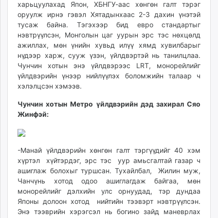
харьцуулахад Япон, ХБНГУ-аас хөнгөн галт тэрэг
оруулж ирнэ гэвэл Хятадынхаас 2-3 дахин үнэтэй
тусаж байна. Тэгэхээр бид евро стандартыг
нэвтрүүлсэн, Монголын цаг уурын эрс тэс нөхцөлд
ажиллах, мөн үнийн хувьд илүү хямд хувилбарыг
нүдээр харж, сууж үзэн, үйлдвэртэй нь танилцлаа.
Чунчин хотын энэ үйлдвэрээс LRT, монорейлийг
үйлдвэрийн үнээр нийлүүлэх боломжийн талаар ч
хэлэлцсэн хэмээв.
Чунчин хотын Метро үйлдвэрийн дэд захирал Сяо
Жинфэй:
-Манай үйлдвэрийн хөнгөн галт тэргүүдийг 40 хэм
хүртэл хүйтэрдэг, эрс тэс уур амьсгалтай газар ч
ашиглаж болохыг туршсан. Тухайлбал, Жилин муж,
Чанчүнь хотод одоо ашиглагдаж байгаа, мөн
монорейлийг дэлхийн улс орнуудад, тэр дундаа
Японы долоон хотод нийтийн тээвэрт нэвтрүүлсэн.
Энэ тээврийн хэрэгсэл нь богино зайд маневрлах