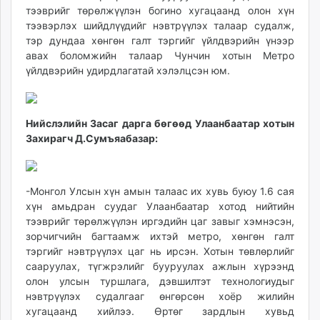
тээврийг төрөлжүүлэн богино хугацаанд олон хүн
unuudur.mn
тээвэрлэх шийдлүүдийг нэвтрүүлэх талаар судалж,
isee.mn
тэр дундаа хөнгөн галт тэргийг үйлдвэрийн үнээр
mglradio.com
авах боломжийн талаар Чунчин хотын Метро
fact.mn
үйлдвэрийн удирдлагатай хэлэлцсэн юм.
itoim.mn
tumen.mn
shuum.mn
Нийслэлийн Засаг дарга бөгөөд Улаанбаатар хотын
times.mn
Захирагч Д.Сумъяабазар:
tvmongolia.mn
mass.mn
unegui.mn
-Монгол Улсын хүн амын талаас их хувь буюу 1.6 сая
хүн амьдран суудаг Улаанбаатар хотод нийтийн
assa.mn
тээврийг төрөлжүүлэн иргэдийн цаг завыг хэмнэсэн,
toim.mn
зорчигчийн багтаамж ихтэй метро, хөнгөн галт
tac.mn
тэргийг нэвтрүүлэх цаг нь ирсэн. Хотын төвлөрлийг
paparazzi.mn
сааруулах, түгжрэлийг бууруулах ажлын хүрээнд
unread.today
олон улсын туршлага, дэвшилтэт технологиудыг
нэвтрүүлэх судалгааг өнгөрсөн хоёр жилийн
хугацаанд хийлээ. Өртөг зардлын хувьд