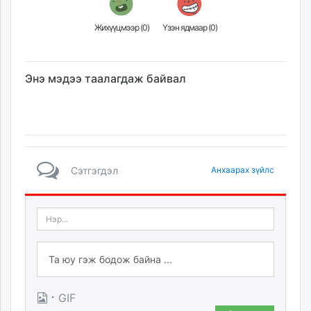
Жихүүцмээр (
0
)
Үзэн ядмаар (
0
)
Энэ мэдээ таалагдаж байвал
Сэтгэгдэл
Анхаарах зүйлс
·
GIF