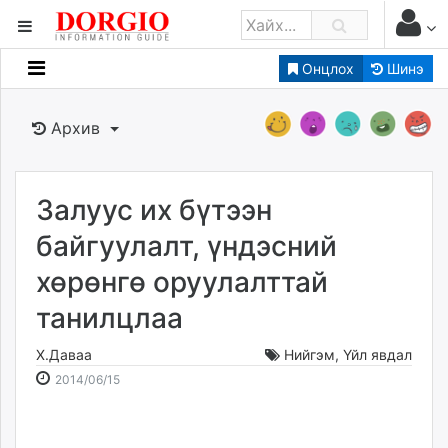
Онцлох
Шинэ
Мэдээллийн
Зар мэдээллийн
Архив
Банк санхүү
Бизнес ААН
Төрийн
Залуус их бүтээн
Нийслэлийн
байгуулалт, үндэсний
хөрөнгө оруулалттай
dorgio.mn
танилцлаа
Gogo.mn
caak.mn
Х.Даваа
Нийгэм
,
Үйл явдал
news.mn
2014-
2026-
2014/06/15
zindaa.mn
06-
08-
Baabar.mn
15
09
tovch.mn