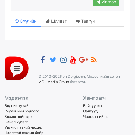
Илгээх
Сүүлийн
Шилдэг
Таагүй
© 2013-2026 он Dorgio.mn, Мэдээллийн хөтөч
MGL Media Group
бүтээсэн.
Мэдээлэл
Хамтрагч
Бидний тухай
Байгууллага
Редакцийн бодлого
Сайтууд
Зохиогчийн эрх
Чөлөөт нийтлэгч
Санал хүсэлт
Үйлчилгээний нөхцөл
Нээлттэй ажлын байр