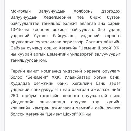
23:27:03
17:19:56
ikon.mn
Монголын Залуучуудын Холбооны дэргэдэх
mnb.mn
Залуучуудын Хөдөлмөрийн төв бирж бүтээн
Livetv.mn
байгуулалттай танилцах ээлжит аялалаа энэ сарын
Eguur.mn
13-15-ны хооронд зохион байгууллаа. Энэ удаад
24tsag.mn
үндэсний бүтээн байгуулалт, үндэсний хөрөнгө
shuud.mn
оруулалтыг сурталчилах зорилгоор Сэлэнгэ аймгийн
Сайхан суманд орших Хөтөлийн “Цемент Шохой” ХК-
eagle.mn
ны хуурай аргын цементийн үйлдвэртэй залуучуудыг
ergelt.mn
танилцуулсан юм.
zarig.mn
today.mn
Төрийн өмчит компанид үндэсний хөрөнгө оруулагч
болох “Бейзмент” ХХК, Улаанбаатар хотын банк,
zuv.mn
Худалдаа хөгжлийн банк, Хөгжлийн банк зэрэг
mminfo.mn
үндэсний санхүүжүүлэгч нар хамтран ажиллаж нийт
ugluu.mn
250 тэрбум төгрөгийн хөрөнгө оруулалттай шинэ
urlag.mn
үйлдвэрийг ашиглалтанд оруулж төр, хувийн
unen.mn
хэвшлийн хамтран ажилласан хамгийн сайн жишээ
болсон Хөтөлийн “Цемент Шохой” ХК-ны
asu.mn
shudarga.mn
shuurhai.mn