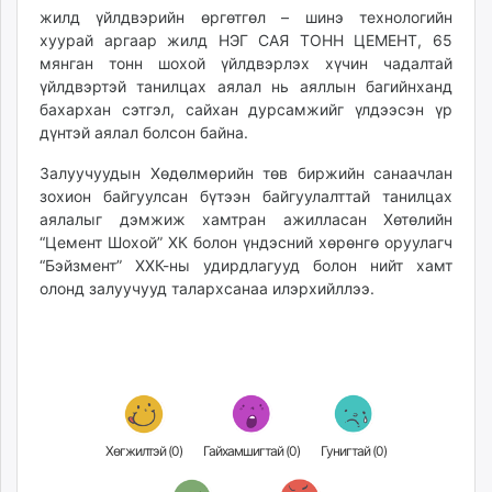
жилд үйлдвэрийн өргөтгөл – шинэ технологийн
unuudur.mn
хуурай аргаар жилд НЭГ САЯ ТОНН ЦЕМЕНТ, 65
isee.mn
мянган тонн шохой үйлдвэрлэх хүчин чадалтай
mglradio.com
үйлдвэртэй танилцах аялал нь аяллын багийнханд
fact.mn
бахархан сэтгэл, сайхан дурсамжийг үлдээсэн үр
itoim.mn
дүнтэй аялал болсон байна.
tumen.mn
Залуучуудын Хөдөлмөрийн төв биржийн санаачлан
shuum.mn
зохион байгуулсан бүтээн байгуулалттай танилцах
times.mn
аялалыг дэмжиж хамтран ажилласан Хөтөлийн
tvmongolia.mn
“Цемент Шохой” ХК болон үндэсний хөрөнгө оруулагч
“Бэйзмент” ХХК-ны удирдлагууд болон нийт хамт
mass.mn
олонд залуучууд талархсанаа илэрхийллээ.
unegui.mn
assa.mn
toim.mn
tac.mn
paparazzi.mn
unread.today
Хөгжилтэй (
0
)
Гайхамшигтай (
0
)
Гунигтай (
0
)