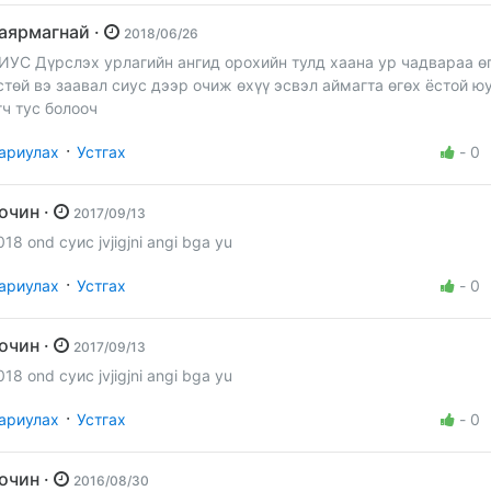
баярмагнай ·
2018/06/26
ИУС Дүрслэх урлагийн ангид орохийн тулд хаана ур чадвараа ө
вал сиус дээр очиж өхүү эсвэл аймагта өгөх ёстой юу хэлж
гч тус болооч
·
ариулах
Устгах
-
0
Зочин ·
2017/09/13
018 ond суис jvjigjni angi bga yu
·
ариулах
Устгах
-
0
Зочин ·
2017/09/13
018 ond суис jvjigjni angi bga yu
·
ариулах
Устгах
-
0
Зочин ·
2016/08/30