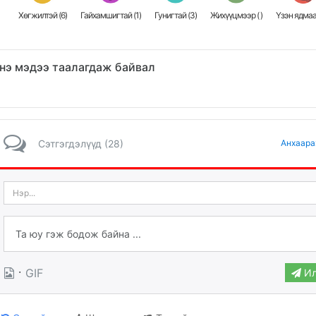
Хөгжилтэй (
6
)
Гайхамшигтай (
1
)
Гунигтай (
3
)
Жихүүцмээр (
)
Үзэн ядмаа
нэ мэдээ таалагдаж байвал
Сэтгэгдэлүүд (28)
Анхаара
·
GIF
Ил