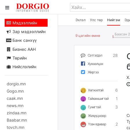
Эхлэл
Улс төр
Нийгэм
Эд
Мэдээллийн
Зар мэдээллийн
Баасан 2
9 цагийн өмнө
Банк санхүү
Бизнес ААН
28
Сэтгэгдэл
Төрийн
Хуваалцах
Нийслэлийн
Жиргээ
Х
dorgio.mn
6
Хөгжилтэй
Gogo.mn
caak.mn
1
Гайхамшигтай
news.mn
3
Гунигтай
zindaa.mn
С
Жихүүцмээр
Baabar.mn
Т
2
Үзэн ядмаар
tovch.mn
с