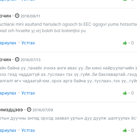
Зочин ·
2016/08/11
uchlarai mini asultand hariulach ogooch bi EEC ogogvi yuma hotsort
uisd orh hvselte yj orj boloh bol bolomjtoi yu
·
ариулах
Устгах
-
0
Зочин ·
2016/07/13
айн байна уу..танайх эчнээ анги авах уу..би кино найруулагчийн 
рох гээд чаддаггүй ээ..туслаач тэх үү..гуйя..би баклавартай..гэх
алгалт өгч чадаагүй юм..орох арга байна уу..туслаач..тэх үү...гуй
·
ариулах
Устгах
-
0
чимэдцэеэ ·
2016/07/09
ртын дуучны ангид орход заавал уртын дуу дуулж шалгуулах ёс
·
ариулах
Устгах
-
0