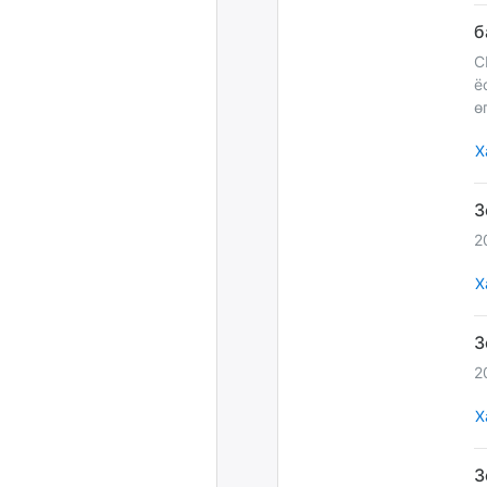
С
ёстөй вэ заа
ө
Х
2
Х
2
Х