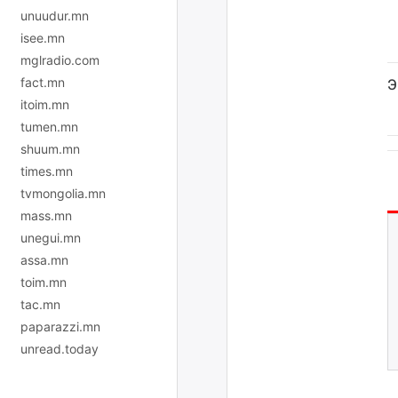
unuudur.mn
isee.mn
mglradio.com
fact.mn
Э
itoim.mn
tumen.mn
shuum.mn
times.mn
tvmongolia.mn
mass.mn
unegui.mn
assa.mn
toim.mn
tac.mn
paparazzi.mn
unread.today