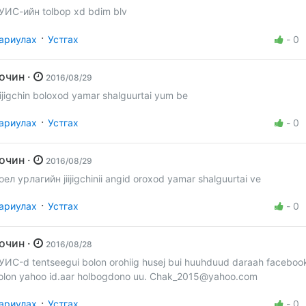
УИС-ийн tolbop xd bdim blv
·
ариулах
Устгах
-
0
Зочин ·
2016/08/29
iijigchin boloxod yamar shalguurtai yum be
·
ариулах
Устгах
-
0
Зочин ·
2016/08/29
оел урлагийн jiijigchinii angid oroxod yamar shalguurtai ve
·
ариулах
Устгах
-
0
Зочин ·
2016/08/28
УИС-d tentseegui bolon orohiig husej bui huuhduud daraah faceboo
olon yahoo id.aar holbogdono uu.
Chak_2015@yahoo.com
·
ариулах
Устгах
-
0