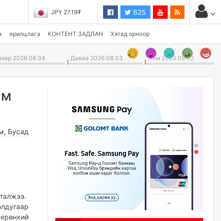
625
JPY 27.19₮
э
ярилцлага
КОНТЕНТ ЗАДЛАН
Хятад орноор
ар 2026 08 04
Даваа 2026 08 03
Ням 2026 08 02
ам
м
,
Бусад
аталжээ.
олдугаар
ерөнхий