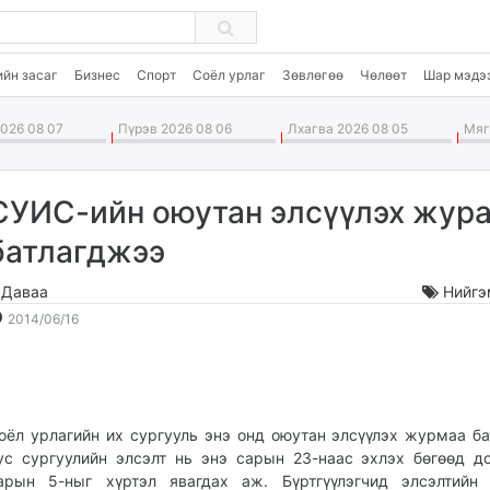
ийн засаг
Бизнес
Спорт
Соёл урлаг
Зөвлөгөө
Чөлөөт
Шар мэдэ
026 08 07
Пүрэв 2026 08 06
Лхагва 2026 08 05
Мягм
СУИС-ийн оюутан элсүүлэх жур
батлагджээ
.Даваа
Нийгэ
2014-
2026-
2014/06/16
06-
08-
16
08
23:07:26
01:09:11
оёл урлагийн их сургууль энэ онд оюутан элсүүлэх журмаа б
ус сургуулийн элсэлт нь энэ сарын 23-наас эхлэх бөгөөд д
арын 5-ныг хүртэл явагдах аж. Бүртгүүлэгчид элсэлтийн 