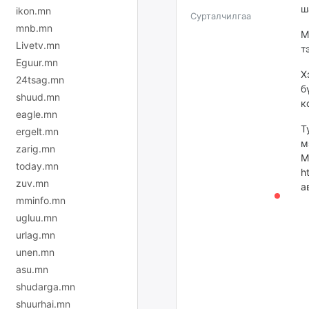
ш
ikon.mn
Сурталчилгаа
mnb.mn
М
Livetv.mn
т
Eguur.mn
Х
24tsag.mn
б
shuud.mn
к
eagle.mn
Т
ergelt.mn
м
zarig.mn
М
today.mn
h
zuv.mn
а
mminfo.mn
ugluu.mn
urlag.mn
unen.mn
asu.mn
shudarga.mn
shuurhai.mn