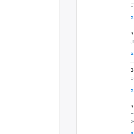
С
Х
J
Х
С
Х
С
b
Х