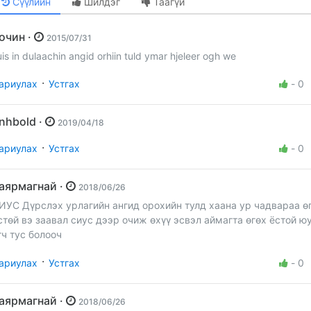
Сүүлийн
Шилдэг
Таагүй
Зочин ·
2015/07/31
uis in dulaachin angid orhiin tuld ymar hjeleer ogh we
·
ариулах
Устгах
-
0
Enhbold ·
2019/04/18
·
ариулах
Устгах
-
0
баярмагнай ·
2018/06/26
ИУС Дүрслэх урлагийн ангид орохийн тулд хаана ур чадвараа ө
вал сиус дээр очиж өхүү эсвэл аймагта өгөх ёстой юу хэлж
гч тус болооч
·
ариулах
Устгах
-
0
баярмагнай ·
2018/06/26