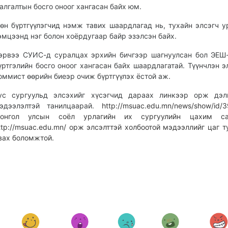
алгалтын босго оноог хангасан байх юм.
өн бүртгүүлэгчид нэмж тавих шаардлагад нь, тухайн элсэгч у
эмцээнд нэг болон хоёрдугаар байр эзэлсэн байх.
эрвээ СУИС-д суралцах эрхийн бичгээр шагнуулсан бол ЭЕШ-
үртгэлийн босго оноог хангасан байх шаардлагатай. Түүнчлэн э
оммист өөрийн биеэр очиж бүртгүүлэх ёстой аж.
ус сургуульд элсэхийг хүсэгчид дараах линкээр орж дэлг
эдээлэлтэй танилцаарай.
http://msuac.edu.mn/news/show/id
онгол улсын соёл урлагийн их сургуулийн цахим с
ttp://msuac.edu.mn/ орж элсэлттэй холбоотой мэдээллийг цаг т
вах боломжтой.