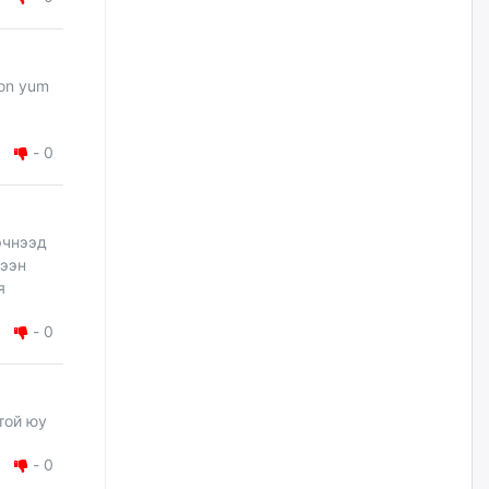
нийлүүлэх ажлыг сэргээх
ёстой
өчигдѳр
son yum
Худалдагч Н.Амарзаяа:
Дэлгүүрийн 32 хуудастай
өрийн дэвтэр долоо хоногт л
-
0
дүүрдэг
өчигдѳр
АИ-92 шатахууны нийлүүлэлт
эчнээд
тасралтгүй үргэлжилж байна
дээн
я
өчигдѳр
-
0
I ангийн цахим бүртгэл энэ
сарын 17-ноос эхэлнэ
өчигдѳр
той юу
-
0
Үндсэн хууль зөрчсөн
Х.Булгантуяа, үндэсний эв