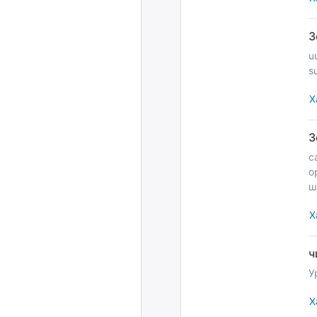
u
s
Х
с
о
ш
Х
У
Х