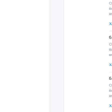
С
ёстөй вэ заа
ө
Х
С
ёстөй вэ заа
ө
Х
С
ёстөй вэ заа
ө
Х