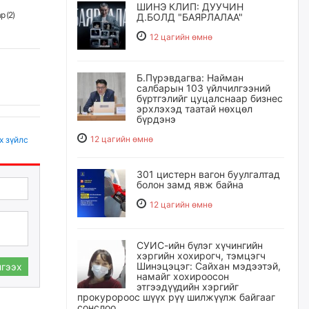
ШИНЭ КЛИП: ДУУЧИН
р (
2
)
Д.БОЛД "БАЯРЛАЛАА"
12 цагийн өмнө
Б.Пүрэвдагва: Найман
салбарын 103 үйлчилгээний
бүртгэлийг цуцалснаар бизнес
эрхлэхэд таатай нөхцөл
бүрдэнэ
12 цагийн өмнө
х зүйлс
301 цистерн вагон буулгалтад
болон замд явж байна
12 цагийн өмнө
СУИС-ийн бүлэг хүчингийн
хэргийн хохирогч, тэмцэгч
Шинэцэцэг: Сайхан мэдээтэй,
гээх
намайг хохироосон
этгээдүүдийн хэргийг
прокуророос шүүх рүү шилжүүлж байгааг
сонслоо