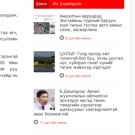
Шинэ
Их уншигдсан
ралдаан,
Амралтын өдрүүдэд
Энхтайвны гүүрний баруун,
зүүн талын туслах авто замыг
хааж, засварлана
таа өгч,
9 цагийн өмнө
лсэлтийн
ЦУОШГ: Голд ороод хөл
эрэнгүй
тулахгүй бол буц. Усны урсгал,
/390 Мөн
нүх, хуйлрал гэнэт хүнийг
татаж живэхэд хүргэдэг
айт руу
ухайд нь
9 цагийн өмнө
Б.Дашпүрэв: Аялал
жуулчлалын үйлчилгээ
эрхэлдэг иргэд таних
тэмдгийн хүрээгээр
шатахууныг хязгаарлалтгүй
авах боломжтой
11 цагийн өмнө