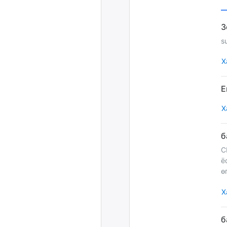
s
Х
Х
С
ёстөй вэ заа
ө
Х