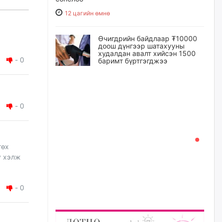
12 цагийн өмнө
Өчигдрийн байдлаар ₮10000
доош дүнгээр шатахууны
худалдан авалт хийсэн 1500
-
0
баримт бүртгэгджээ
13 цагийн өмнө
Шатахуун олголтыг 50,000
-
0
төгрөгөөр хязгаарласныг
нэмэгдүүлж 100,000 төгрөгт
хүргэхээр судалж байгаа
13 цагийн өмнө
гөх
Ц.Сандаг-Очир: COP17 ба
COP31 хурлын уялдаа нь
Риогийн гурван конвенцын
нэгдсэн хэрэгжилтийг ахиулах
-
0
чухал алхам болно
14 цагийн өмнө