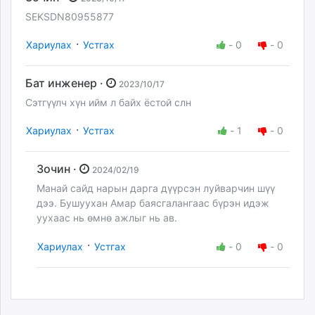
SEKSDN80955877
·
Хариулах
Устгах
-
0
-
0
Бат инженер ·
2023/10/17
Сэтгүүлч хүн ийм л байх ёстой слн
·
Хариулах
Устгах
-
1
-
0
Зочин ·
2024/02/19
Манай сайд нарын дарга дүүрсэн луйварчин шүү
дээ. Бушуухан Амар баясгалангаас бүрэн идэж
уухаас нь өмнө ажлыг нь ав.
·
Хариулах
Устгах
-
0
-
0