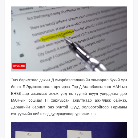
Энэ баримтаас дахин Д.Амарбаясгалангийн хамаарал бүхий хүн
болох Б.Эрдэнэжаргал гарч ирэв. Тэр Д.Амарбаясгаланг МАН-ын
ЕНБД-аар ажиллаж эхлэх үед нь түүний шууд удирдлага дор
МАН-ын сошиал IT хариуцсан ажилтнаар ажиллаж байжээ.
Дараагийн баримт энэ хүнтэй шууд холбоотойгоор Германы
сэтгүүлчийн нийтлэлд дурдагдснаар үргэлжилнэ.