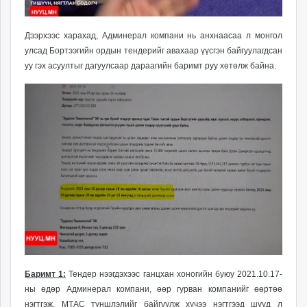
Дээрхээс харахад, Админерал компани нь анхнаасаа л монгол
улсад Бортээгийн ордын тендерийг авахаар үүсгэн байгуулагдсан
уу гэх асуултыг дагуулсаар дараагийн баримт руу хөтөлж байна.
Баримт 1:
Тендер нээгдэхээс ганцхан хоногийн буюу 2021.10.17-
ны өдөр Админерал компани, өөр гурван компанийг өөртөө
нэгтгэж, МТАС түншлэлийг байгуулж хүчээ нэгтгээд шууд л