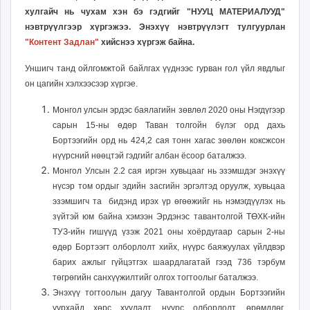
unuudur.mn
хулгайч нь чухам хэн бэ гэдгийг "НУУЦ МАТЕРИАЛУУД"
нэвтрүүлгээр хүргэжээ. Энэхүү нэвтрүүлэгт тулгуурлан
isee.mn
"Контент Задлан"
хийснээ хүргэж байна.
mglradio.com
fact.mn
Уншигч танд ойлгомжтой байлгах үүднээс гурван гол үйл явдлыг
itoim.mn
он цагийн хэлхээсээр хүргэе.
tumen.mn
Монгол улсын эрдэс баялагийн зөвлөл 2020 оны Нэгдүгээр
shuum.mn
сарын 15-ны өдөр Таван толгойн бүлэг орд дахь
times.mn
Бортээгийн орд нь 424,2 сая тонн хагас зөөлөн коксжсон
tvmongolia.mn
нүүрсний нөөцтэй гэдгийг албан ёсоор баталжээ.
mass.mn
Монгол Улсын 2.2 сая иргэн хувьцааг нь эзэмшдэг энэхүү
unegui.mn
нүсэр том ордыг
эдийн засгийн эргэлтэд оруулж, хувьцаа
эзэмшигч та бидэнд ирэх үр өгөөжийг нь нэмэгдүүлэх нь
assa.mn
зүйтэй юм байна хэмээн Эрдэнэс тавантолгой ТӨХК-ийн
toim.mn
ТУЗ-ийн гишүүд үзэж 2021 оны хоёрдугаар сарын 2-ны
tac.mn
өдөр Бортээгт олборлолт хийх, нүүрс баяжуулах үйлдвэр
paparazzi.mn
барих ажлыг гүйцэтгэх шаардлагатай гээд 736 тэрбум
unread.today
төгрөгийн санхүүжилтийг олгох тогтоолыг баталжээ.
Энэхүү тогтоолын дагуу Тавантолгой ордын Бортээгийн
уурхайд хөрс хуулалт, нүүрс олборлолт, өрөмдлөг,