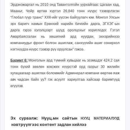
Эрдэнэжаргал нь 2010 онд Тавантолгойн уурхайгаас Цагаан хад,
Мааньт, Чойр өртөө хүртэл 26,840 тонн нүүрс тээвэрлэсэн
“Глобал гүүр транс” ХХК-ийг үүсгэн байгуулагч юм. Монгол Улсын
эрх баригч намын Ерөнхий нарийн бичгийн дарга, ЗГХЭГ-ын
дарга гэрээ хэлэлцээрт шууд оролцохыг хориглодог. Гэтэл
Амарбаясгалан нь хөшигний ард нуугдан, эхнэрийнхээ
компаниудыг фронт болгон ашиглаж, санхүүгийн ашиг сонирхол
нэгтнүүдээ нүүрс тээвэр рүү оруулсан” гэжээ.
Баримт 6:
Монголын ард түмний хувьцааг нь эзэмшдэг 424.2 сая
тонн бүхий зөөлөн коксжих нүүрстэй орд газрыг 30 жилийн
хугацаагаар ашиглах боломжийг Админерал компани өөртөө яаж
авч чадсан байх уу? гэх асуулт хариултаа хайсаар баримтууд
өгүүлэв.
Эх сурвалж:
Нууц.мн
сайтын
НУУЦ МАТЕРИАЛУУД
нэвтрүүлгээс контент задлан хийлээ