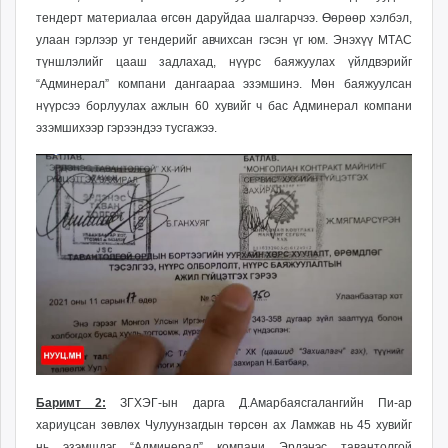
тендерт материалаа өгсөн даруйдаа шалгарчээ. Өөрөөр хэлбэл,
улаан гэрлээр уг тендерийг авчихсан гэсэн үг юм. Энэхүү
МТАС
түншлэлийг цааш задлахад,
нүүрс баяжуулах үйлдвэрийг
“Админерал” компани дангаараа эзэмшинэ. Мөн баяжуулсан
нүүрсээ борлуулах ажлын 60 хувийг ч бас Админерал компани
эзэмшихээр гэрээндээ тусгажээ.
Баримт 2:
ЗГХЭГ-ын дарга Д.Амарбаясгалангийн Пи-ар
хариуцсан зөвлөх Чулуунзагдын төрсөн ах Ламжав нь 45 хувийг
нь эзэмшдэг “Админерал” компани Эрдэнэс тавантолгой