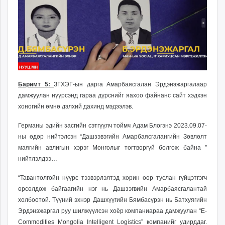
Баримт 5:
ЗГХЭГ-ын дарга Амарбаясгалан Эрдэнэжаргалаар
дамжуулан нүүрсэнд гараа дүрснийг яахоо файнанс сайт хэдхэн
хоногийн өмнө дэлхий дахинд мэдээлэв.
Германы эдийн засгийн сэтгүүлч тоймч Адам Блогэнэ 2023.09.07-
ны өдөр нийтэлсэн “Дашзэвэгийн Амарбаясгалангийн Зөвлөлт
маягийн авлигын хэрэг Монголыг тогтворгүй болгож байна ”
нийтлэлдээ…
“Тавантолгойн нүүрс тээвэрлэлтэд хорин өөр туслан гүйцэтгэгч
өрсөлдөж байгаагийн нэг нь Дашзэгвийн Амарбаясгалантай
холбоотой. Түүний эхнэр Дашхүүгийн Бямбасүрэн нь Батхуягийн
Эрдэнэжаргал руу шилжүүлсэн хоёр компаниараа дамжуулан “E-
Commodities Mongolia Intelligent Logistics” компанийг удирддаг.