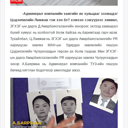
-Админерал компанийн хамгийн их хувьцааг эзэмшдэг
Цэдэнпилийн Ламжав гэж хэн бэ? хэмээн сэжүүрээс хөөвөл,
ЗГХЭГ-ын дарга Д.Амарбаясгалангийн эхнэрээс эхлээд хамаарал
бүхий хүмүүс нь холбоотой болж байгаа нь баримтаар гарч ирэв.
Тухайлбал, Ц.Ламжав нь
ЗГХЭГ-ын дарга Амарбаясгалангийн PR
хариуцсан зөвлөх МАН-ын Удирдах зөвлөлийн гишүүн
Цэдэнпилийн Чулуунзагдын төрсөн ах болж таарав. Мөн ЗГХЭГ-
ын дарга Амарбаясгалангийн PR хариуцсан зөвлөх Чулуунзагдын
эхнэр А.Баярмаа нь Админерал компанийн ТУЗ-ийн гишүүн
бөгөөд нягтлан бодогчоор ажилладаг ажээ.