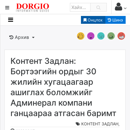
Онцлох
Шинэ
Мэдээллийн
Зар мэдээллийн
Архив
Банк санхүү
Бизнес ААН
Төрийн
Контент Задлан:
Нийслэлийн
Бортээгийн ордыг 30
жилийн хугацаагаар
dorgio.mn
ашиглах боломжийг
Gogo.mn
caak.mn
Админерал компани
news.mn
ганцаараа атгасан баримт
zindaa.mn
Baabar.mn
КОНТЕНТ ЗАДЛАН
,
tovch.mn