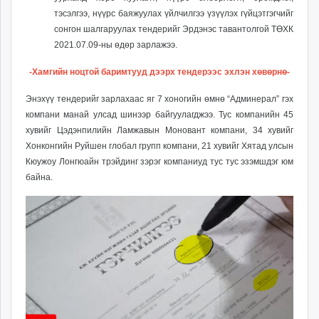
тэсэлгээ, нүүрс баяжуулах үйлчилгээ үзүүлэх гүйцэтгэгчийг
сонгон шалгаруулах тендерийг Эрдэнэс тавантолгой ТӨХК
2021.07.09-ны өдөр зарлажээ.
-Хамгийн ноцтой баримтууд дээрх тендерээс эхлэн хөвөрнө-
Энэхүү тендерийг зарлахаас яг 7 хоногийн өмнө “Админерал” гэх
компани манай улсад шинээр байгуулагджээ. Тус компанийн 45
хувийг Цэдэнпилийн Ламжавын Моновант компани, 34 хувийг
Хонконгийн Руйшен глобал групп компани, 21 хувийг Хятад улсын
Кюужоу Лонгюайн трэйдинг зэрэг компаниуд тус тус эзэмшдэг юм
байна.