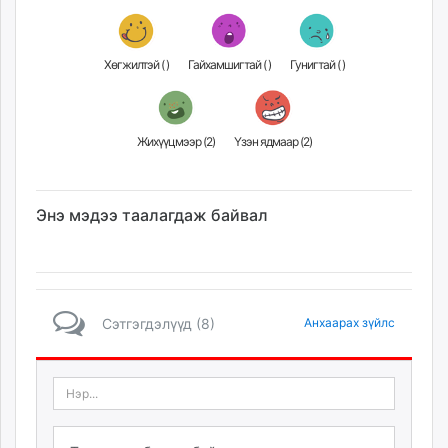
Хөгжилтэй (
)
Гайхамшигтай (
)
Гунигтай (
)
Жихүүцмээр (
2
)
Үзэн ядмаар (
2
)
Энэ мэдээ таалагдаж байвал
Сэтгэгдэлүүд (8)
Анхаарах зүйлс