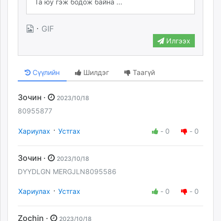
·
GIF
Илгээх
Сүүлийн
Шилдэг
Таагүй
Зочин ·
2023/10/18
80955877
·
Хариулах
Устгах
-
0
-
0
Зочин ·
2023/10/18
DYYDLGN MERGJLN8095586
·
Хариулах
Устгах
-
0
-
0
Zochin ·
2023/10/18