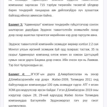
компаниас зарласан 715 тэрбум төгрөгийн төсөвтэй үйлдвэр
барих тендерийг ганцаараа авч дийлээгүйдээ хүч зузаатгаж
байгаад ийнхүү авчихсан байна.
Баримт 3:
“Админерал” компани тендерийн гүйцэтгэгчээр сонгон
шалгарсан даруйдаа Эрдэнэс тавантолгойн эзэмшлийн газар
дээр газар ашиглах гэрчилгээг өөрийнхөө нэр дээр гаргуулж авна.
Эрдэнэс тавантолгой компанийн эзэмшдэг өөрөөр хэлбэл 2.2 сая
Монгол улсын иргэний эзэмшиж буй орд газкраас тастаж, 35 га
газрыг Админерал компанид олгож өгөөч ээ хэмээн Цогтцэций
сумын засаг дарга Бацмаа дээр очжээ. Ийн очсон хүн нь Ламжав.
Тэр бол Чулуунзагдын ах.
Баримт 4:
ЗГХЭГ-ын дарга Д.Амарбаясгалан нь эхнэр
Д.Бямбасүрэнгийн нэр дээрх Жабко-2009, Топмедиа 2011 онд
байгуулагдсан компаниудыг 100 хувь эзэмшдэг гэдгээ АТГ-т өгсөн
ХОМ-дээ мэдүүлсээр ирсэн байдаг. Гэтэл Д.Бямбасүрэн 2019 оны
нэгдүгээр сарын 28, 29-ний өдрүүдэд Жабко болон Топмедиа
компаниудаа Батхуягийн Эрдэнэжаргал гэгч рүү гэнэт
шилжүүлжээ.