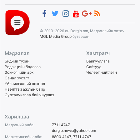
© 2013-2026 он Dorgio.mn, Мэдээллийн хөтөч
MGL Media Group
бүтээсэн.
Мэдээлэл
Хамтрагч
Бидний тухай
Байгууллага
Редакцийн бодлого
Сайтууд
Зохиогчийн эрх
Чөлөөт нийтлэгч
Санал хүсэлт
Үйлчилгээний нөхцөл
Нээлттэй ажлын байр
Сурталчилгаа байршуулах
Харилцаа
Мэдээний алба:
7711 4747
dorgio.news@yahoo.com
Маркетингийн алба:
8800 4147
,
7711 4747