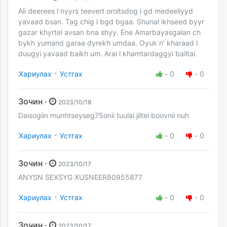
Ali deerees l nyyrs teevert oroltsdog l gd medeellyyd
yavaad bsan. Tag chig l bgd bgaa. Shunal ikhseed byyr
gazar khyrtel avsan bna shyy. Ene Amarbayasgalan ch
bykh yumand garaa dyrekh umdaa. Oyuk n' kharaad l
duugyi yavaad baikh um. Arai l khamtardaggyi bailtai.
·
Хариулах
Устгах
-
0
-
0
Зочин ·
2023/10/18
Daisogiin munhtseyseg75onii tuulai jiltei boovnii nuh
·
Хариулах
Устгах
-
0
-
0
Зочин ·
2023/10/17
ANYSN SEXSYG XUSNEER80955877
·
Хариулах
Устгах
-
0
-
0
Зочин ·
2023/10/17