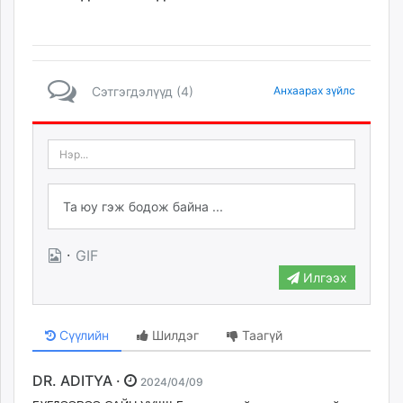
Сэтгэгдэлүүд (4)
Анхаарах зүйлс
·
GIF
Илгээх
Сүүлийн
Шилдэг
Таагүй
DR. ADITYA ·
2024/04/09