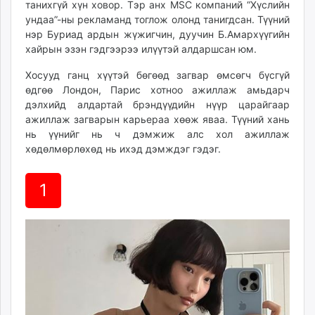
танихгүй хүн ховор. Тэр анх MSC компаний “Хүслийн
ikon.mn
ундаа”-ны рекламанд тоглож олонд танигдсан. Түүний
mnb.mn
нэр Буриад ардын жүжигчин, дуучин Б.Амархүүгийн
Livetv.mn
хайрын эзэн гэдгээрээ илүүтэй алдаршсан юм.
Eguur.mn
Хосууд ганц хүүтэй бөгөөд загвар өмсөгч бүсгүй
24tsag.mn
өдгөө Лондон, Парис хотноо ажиллаж амьдарч
shuud.mn
дэлхийд алдартай брэндүүдийн нүүр царайгаар
eagle.mn
ажиллаж загварын карьераа хөөж яваа. Түүний хань
ergelt.mn
нь үүнийг нь ч дэмжиж алс хол ажиллаж
хөдөлмөрлөхөд нь ихэд дэмждэг гэдэг.
zarig.mn
today.mn
1
zuv.mn
mminfo.mn
ugluu.mn
urlag.mn
unen.mn
asu.mn
shudarga.mn
shuurhai.mn