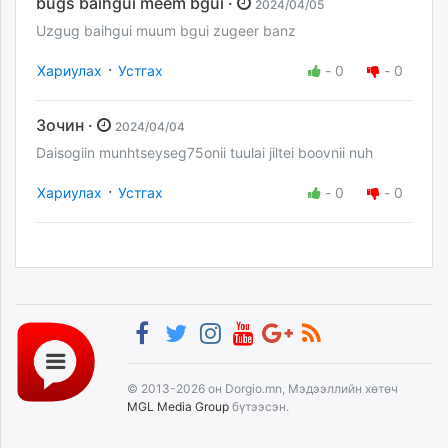
bugs baihgui meem bgui ·
2024/04/05
Uzgug baihgui muum bgui zugeer banz
·
Хариулах
Устгах
-
0
-
0
Зочин ·
2024/04/04
Daisogiin munhtseyseg75onii tuulai jiltei boovnii nuh
·
Хариулах
Устгах
-
0
-
0
© 2013-2026 он Dorgio.mn, Мэдээллийн хөтөч
MGL Media Group
бүтээсэн.