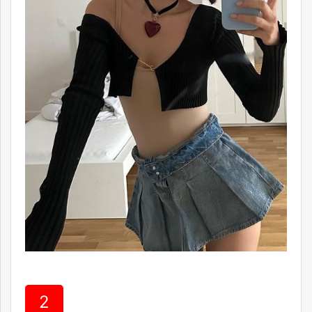
unuudur.mn
isee.mn
mglradio.com
fact.mn
itoim.mn
tumen.mn
shuum.mn
times.mn
tvmongolia.mn
mass.mn
unegui.mn
assa.mn
toim.mn
tac.mn
paparazzi.mn
unread.today
2