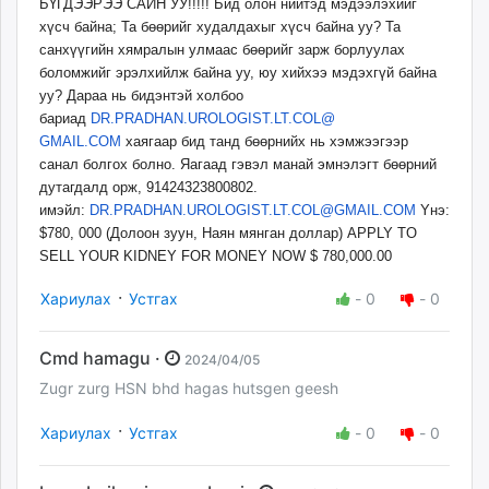
БҮГДЭЭРЭЭ САЙН УУ!!!!! Бид олон нийтэд мэдээлэхийг
хүсч байна; Та бөөрийг худалдахыг хүсч байна уу? Та
санхүүгийн хямралын улмаас бөөрийг зарж борлуулах
боломжийг эрэлхийлж байна уу, юу хийхээ мэдэхгүй байна
уу? Дараа нь бидэнтэй холбоо
бариад
DR.PRADHAN.UROLOGIST.LT.COL@
GMAIL.COM
хаягаар бид танд бөөрнийх нь хэмжээгээр
санал болгох болно. Яагаад гэвэл манай эмнэлэгт бөөрний
дутагдалд орж, 91424323800802.
имэйл:
DR.PRADHAN.UROLOGIST.LT.COL@
GMAIL.COM
Yнэ:
$780, 000 (Долоон зуун, Наян мянган доллар) APPLY TO
SELL YOUR KIDNEY FOR MONEY NOW $ 780,000.00
·
Хариулах
Устгах
-
0
-
0
Cmd hamagu ·
2024/04/05
Zugr zurg HSN bhd hagas hutsgen geesh
·
Хариулах
Устгах
-
0
-
0