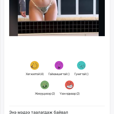
Хөгжилтэй (
4
)
Гайхамшигтай (
)
Гунигтай (
)
Жихүүцмээр (
2
)
Үзэн ядмаар (
2
)
Энэ мэдээ таалагдаж байвал