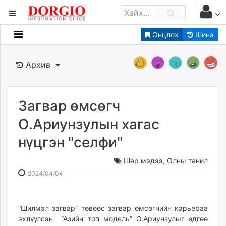
Онцлох
Шинэ
Мэдээллийн
Зар мэдээллийн
Архив
Банк санхүү
Бизнес ААН
Төрийн
Загвар өмсөгч
Нийслэлийн
О.Ариунзулын хагас
нүцгэн "селфи"
dorgio.mn
Gogo.mn
Шар мэдээ
,
Олны танил
caak.mn
2024-
2026-
2024/04/04
news.mn
04-
08-
04
09
zindaa.mn
17:07:53
14:34:19
“Шилмэл загвар” төвөөс загвар өмсөгчийн карьераа
Baabar.mn
эхлүүлсэн “Азийн топ модель” О.Ариунзулыг өдгөө
tovch.mn