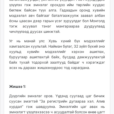
unuudur.mn
үзүүлэх гэж эмнэлэг орохдоо ийм төрлийн хуудас
бөглөж байсан түүх алга. Гадаадын оронд хувийн
isee.mn
мэдээлэл авч байгааг баталгаажуулж заавал албан
mglradio.com
ёсны цаасан дээр гарын үсэг зуруулдаг бол Монголд
fact.mn
тэгж асуувал тэнэг мангараараа дуудуулаад
itoim.mn
чичлүүлээд дуусах шинжтэй.
tumen.mn
Уг нь манай улс Хувь хүний бүх мэдээллийг
shuum.mn
хамгаалсан хуультай. Найман бүлэг, 32 зүйл бүхий энэ
times.mn
хуульд хувийн мэдээллийг хэрхэн ашиглах,
tvmongolia.mn
буруугаар ашиглахгүй байх, бусдад дамжууулахгүй
mass.mn
байх тухай тодорхой заалтууд байдаг ч хэрэгждэг
эсэх нь дараах жишээнүүдээс тод харагдана.
unegui.mn
assa.mn
toim.mn
Жишээ 1:
tac.mn
paparazzi.mn
Дүүргийн эмнэлэг оров. Үүдэнд суугаад цаг бичиж
unread.today
суусан эмэгтэй “За регистрийн дугаараа хэл. Алив
хурдал” гэж шавдуулна. Эмнэлгийн цаг авах нь
эмнэлэгт үзүүлэхээсээ ч асуудалтай болсон өнөө цагт