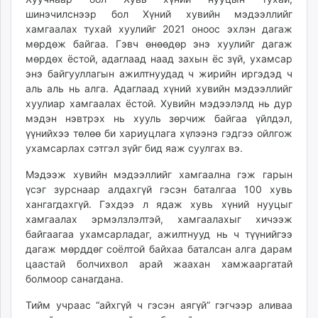
шинэчилснээр бол Хүний хувийн мэдээллийг
хамгаалах тухай хуулийг 2021 оноос эхлэн дагаж
мөрдөж байгаа. Гэвч өнөөдөр энэ хуулийг дагаж
мөрдөх ёстой, адаглаад наад захын ёс зүй, ухамсар
энэ байгууллагын ажилтнуудад ч жирийн иргэдэд ч
аль аль нь алга. Адаглаад хүний хувийн мэдээллийг
хуулиар хамгаалах ёстой. Хувийн мэдээлэлд нь дур
мэдэн нэвтрэх нь хууль зөрчиж байгаа үйлдэл,
үүнийхээ төлөө би хариуцлага хүлээнэ гэдгээ ойлгож
ухамсарлах сэтгэл зүйг бид яаж суулгах вэ.
Мэдээж хувийн мэдээллийг хамгаална гэж гарын
үсэг зурснаар алдахгүй гэсэн баталгаа 100 хувь
хангагдахгүй. Гэхдээ л ядаж хувь хүний нууцыг
хамгаалах эрмэлзлэлтэй, хамгаалахыг хичээж
байгаагаа ухамсарладаг, ажилтнууд нь ч түүнийгээ
дагаж мөрддөг соёлтой байхаа баталсан алга дарам
цаастай болчихвол арай жаахан хамжааргатай
болмоор санагдана.
Тийм учраас “айхгүй ч гэсэн аягүй” гэгчээр аливаа