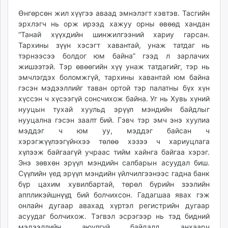
Өнгөрсөн жил хүүгээ аваад эмнэлэгт хэвтэв. Тасгийн
эрхлэгч нь орж ирээд хажуу орны өвөөд хандан
“Танай хүүхдийн шинжилгээний хариу гарсан.
Тархины зүүн хэсэгт хавантай, унаж татдаг нь
тэрнээсээ болдог юм байна” гээд л зарлачих
жишээтэй. Тэр өвөөгийн хүү унаж татдагийг, тэр нь
эмчлэгдэх боломжгүй, тархины хавантай юм байна
гэсэн мэдээллийг таван ортой тэр палатны бүх хүн
хүссэн ч хүсээгүй сонсчихож байна. Уг нь Хувь хүний
нууцын тухай хуульд эрүүл мэндийн байдлыг
нууцална гэсэн заалт бий. Гэвч тэр эмч энэ хуулиа
мэддэг ч юм уу, мэддэг байсан ч
хэрэгжүүлээгүйнхээ төлөө хэзээ ч хариуцлага
хүлээж байгаагүй учраас тийм хайнга байгаа хэрэг.
Энэ зөвхөн эрүүл мэндийн салбарын асуудал биш.
Сүүлийн үед эрүүл мэндийн үйлчилгээнээс гадна банк
бүр цахим хувилбартай, төрөл бүрийн зээлийн
аппликэйшнүүд бий болчихсон. Гадагшаа явах гэж
онлайн дугаар авахад хүртэл регистрийн дугаар
асуудаг болчихож. Тэгвэл эсрэгээр нь тэд бидний
мэдээллийн аюулгүй байдалд анхаарч