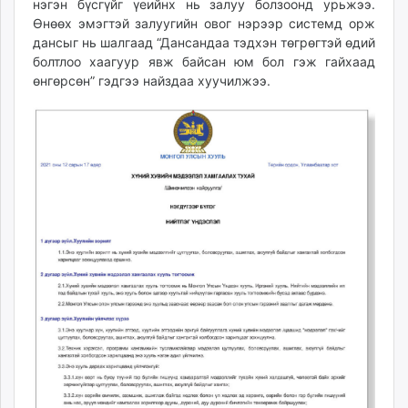
нэгэн бүсгүйг үеийнх нь залуу болзоонд урьжээ.
Өнөөх эмэгтэй залуугийн овог нэрээр системд орж
дансыг нь шалгаад “Дансандаа тэдхэн төгрөгтэй өдий
болтлоо хаагуур явж байсан юм бол гэж гайхаад
өнгөрсөн” гэдгээ найздаа хуучилжээ.