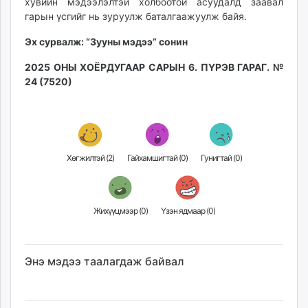
хувийн мэдээлэлтэй холбоотой асуудалд заавал
гарын үсгийг нь зуруулж баталгаажуулж байя.
Эх сурвалж: “Зууны мэдээ” сонин
2025 ОНЫ ХОЁРДУГААР САРЫН 6. ПҮРЭВ ГАРАГ. №
24 (7520)
Хөгжилтэй (
2
)
Гайхамшигтай (
0
)
Гунигтай (
0
)
Жихүүцмээр (
0
)
Үзэн ядмаар (
0
)
Энэ мэдээ таалагдаж байвал