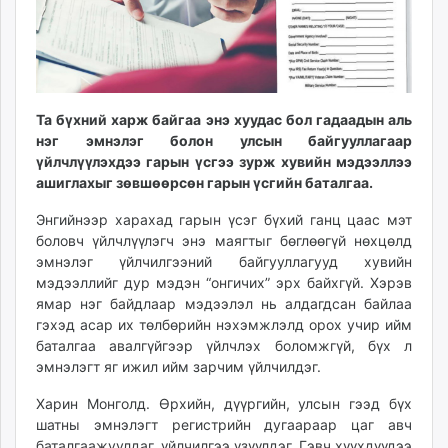
ikon.mn
mnb.mn
Livetv.mn
Eguur.mn
24tsag.mn
Та бүхний харж байгаа энэ хуудас бол гадаадын аль
shuud.mn
нэг эмнэлэг болон улсын байгууллагаар
үйлчлүүлэхдээ гарын үсгээ зурж хувийн мэдээллээ
eagle.mn
ашиглахыг зөвшөөрсөн гарын үсгийн баталгаа.
ergelt.mn
zarig.mn
Энгийнээр харахад гарын үсэг бүхий ганц цаас мэт
today.mn
боловч үйлчлүүлэгч энэ маягтыг бөглөөгүй нөхцөлд
эмнэлэг үйлчилгээний байгууллагууд хувийн
zuv.mn
мэдээллийг дур мэдэн “онгичих” эрх байхгүй. Хэрэв
mminfo.mn
ямар нэг байдлаар мэдээлэл нь алдагдсан байлаа
ugluu.mn
гэхэд асар их төлбөрийн нэхэмжлэлд орох учир ийм
urlag.mn
баталгаа авалгүйгээр үйлчлэх боломжгүй, бүх л
unen.mn
эмнэлэгт яг ижил ийм зарчим үйлчилдэг.
asu.mn
Харин Монголд. Өрхийн, дүүргийн, улсын гээд бүх
shudarga.mn
шатны эмнэлэгт регистрийн дугаараар цаг авч
shuurhai.mn
баталгаажуулдаг, үйлчилгээ үзүүлдэг. Гэвч хүүхдүүдээ