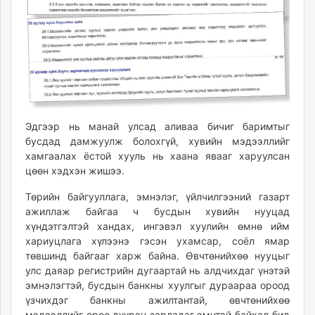
Эдгээр нь манай улсад аливаа бичиг баримтыг
бусдад дамжуулж болохгүй, хувийн мэдээллийг
хамгаалах ёстой хууль нь хаана явааг харуулсан
цөөн хэдхэн жишээ.
Төрийн байгууллага, эмнэлэг, үйлчилгээний газарт
ажиллаж байгаа ч бусдын хувийн нууцад
хүндэтгэлтэй хандах, ингэвэл хуулийн өмнө ийм
хариуцлага хүлээнэ гэсэн ухамсар, соёл ямар
төвшинд байгааг харж байна. Өвчтөнийхөө нууцыг
улс даяар регистрийн дугаартай нь алдчихдаг үнэтэй
эмнэлэгтэй, бусдын банкны хуулгыг дураараа ороод
үзчихдэг банкны ажилтантай, өвчтөнийхөө
мэдээллийг өрөө дүүрэн зарладаг эмчтэй байхад бид