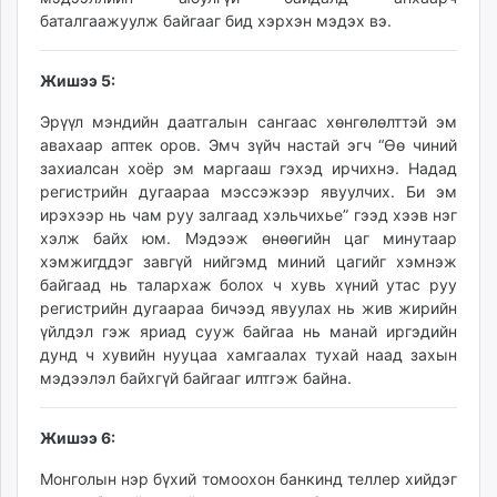
баталгаажуулж байгааг бид хэрхэн мэдэх вэ.
Жишээ 5:
Эрүүл мэндийн даатгалын сангаас хөнгөлөлттэй эм
авахаар аптек оров. Эмч зүйч настай эгч “Өө чиний
захиалсан хоёр эм маргааш гэхэд ирчихнэ. Надад
регистрийн дугаараа мэссэжээр явуулчих. Би эм
ирэхээр нь чам руу залгаад хэльчихье” гээд хээв нэг
хэлж байх юм. Мэдээж өнөөгийн цаг минутаар
хэмжигддэг завгүй нийгэмд миний цагийг хэмнэж
байгаад нь талархаж болох ч хувь хүний утас руу
регистрийн дугаараа бичээд явуулах нь жив жирийн
үйлдэл гэж яриад сууж байгаа нь манай иргэдийн
дунд ч хувийн нууцаа хамгаалах тухай наад захын
мэдээлэл байхгүй байгааг илтгэж байна.
Жишээ 6:
Монголын нэр бүхий томоохон банкинд теллер хийдэг