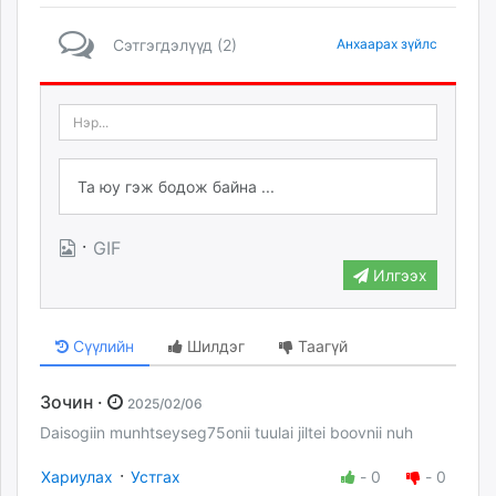
Сэтгэгдэлүүд (2)
Анхаарах зүйлс
·
GIF
Илгээх
Сүүлийн
Шилдэг
Таагүй
Зочин ·
2025/02/06
Daisogiin munhtseyseg75onii tuulai jiltei boovnii nuh
·
Хариулах
Устгах
-
0
-
0