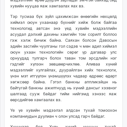
хувийн нууцаа яаж хамгаалах яах вэ.
Тэр тусмаа бүх зүйл цахимжсан өнөөгийн нөхцөлд
хиймэл оюун ухаанаар бүхнийг хийж болж байгаа
технологид автсан энэ үед хувийн мэдээллийн
асуудал дэлхий дахины хамгийн том сорилт боллоо
гэж хэлж бичиж байна. Саяхан болсон Давосын
эдийн засгийн чуулганы гол сэдэв ч мөн адил хиймэл
оюун ухаан технологийн сөрөг үр дагавар улс
орнуудад тулгарч болох таван том эрсдлийн нэг
гэдгийг хүлээн зөвшөөрчихлөө. Аливаа хүний
мэдээллийг хулгайлах, дуурайлган хийх технологи,
үнэн мэт итгүүлэн үнэмшүүлэх чадвар өдрөөс өдөрт
хөгжсөөр байна. Гэтэл банкны аппликэйшн нь
байтугай банкны ажилтнууд нь хүний дансыг хээвнэг
шалгаад сууж байдаг тийм нийгэмд хэнээс яаж
өөрсдийгөө хамгаалах вэ.
Үе үе хувийн мэдээлэл алдсан тухай томоохон
компаниудын дуулиан ч олон улсад гарч байдаг.
Хуучнаар бол Хувь хүний нууцын тухай,