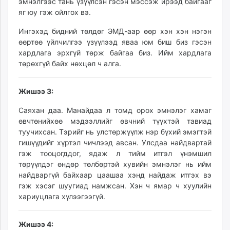
эмнэлгээс тань үзүүлсэн гэсэн мэссэж ирээд байгааг
яг юу гэж ойлгох вэ.
Ингэхэд бидний төлдөг ЭМД-аар өөр хэн хэн нэгэн
өөртөө үйлчилгээ үзүүлээд яваа юм биш биз гэсэн
хардлага эрхгүй төрж байгаа биз. Ийм хардлага
төрөхгүй байх нөхцөл ч алга.
Жишээ 3:
Саяхан даа. Манайдаа л томд орох эмнэлэг хамаг
өвчтөнийхөө мэдээллийг өвчний түүхтэй тавиад
туучихсан. Тэрийг нь улстөржүүлж нэр бүхий эмэгтэй
гишүүдийг хүртэл чичлээд авсан. Улсдаа найдвартай
гэж тооцогддог, ядаж л тийм итгэл үнэмшил
төрүүлдэг өндөр төлбөртэй хувийн эмнэлэг нь ийм
найдваргүй байхаар цаашаа хэнд найдаж итгэх вэ
гэж хэсэг шуугиад намжсан. Хэн ч ямар ч хуулийн
хариуцлага хүлээгээгүй.
Жишээ 4: