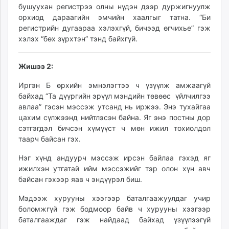
бушуухан регистрээ олны нүдэн дээр дуржигнуулж
орхиод дараагийн эмчийн хаалгыг татна. “Би
регистрийн дугаараа хэлэхгүй, бичээд өгчихье” гэж
хэлэх “бөх зүрхтэн” тэнд байхгүй.
Жишээ 2:
Иргэн Б өрхийн эмнэлэгтээ ч үзүүлж амжаагүй
байхад “Та дүүргийн эрүүл мэндийн төвөөс үйлчилгээ
авлаа” гэсэн мэссэж утсанд нь иржээ. Энэ тухайгаа
цахим сүлжээнд нийтлэсэн байна. Яг энэ постны дор
сэтгэгдэл бичсэн хүмүүст ч мөн ижил тохиолдол
таарч байсан гэх.
Нэг хүнд андуурч мэссэж ирсэн байлаа гэхэд яг
ижилхэн утгатай ийм мэссэжийг тэр олон хүн авч
байсан гэхээр яав ч эндүүрэл биш.
Мэдээж хурууны хээгээр баталгаажуулдаг учир
боломжгүй гэж бодмоор байв ч хурууны хээгээр
баталгааждаг гэж найдаад байхад үзүүлээгүй