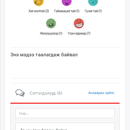
Хөгжилтэй (
3
)
Гайхамшигтай (
1
)
Гунигтай (
1
)
Жихүүцмээр (
1
)
Үзэн ядмаар (
7
)
Энэ мэдээ таалагдаж байвал
Сэтгэгдэлүүд (6)
Анхаарах зүйлс