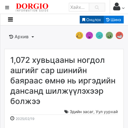
Онцлох
Шинэ
Мэдээллийн
Зар мэдээллийн
Архив
Банк санхүү
Бизнес ААН
Төрийн
1,072 хувьцааны ногдол
Нийслэлийн
ашгийг сар шинийн
баяраас өмнө нь иргэдийн
dorgio.mn
дансанд шилжүүлэхээр
Gogo.mn
caak.mn
болжээ
news.mn
zindaa.mn
Эдийн засаг
,
Уул уурхай
2025-
2026-
Baabar.mn
2025/02/19
02-
08-
tovch.mn