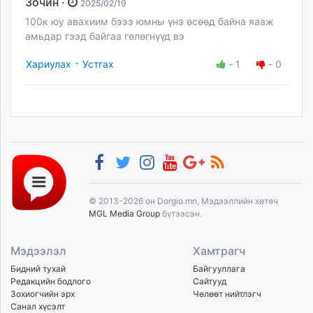
Зочин ·
2025/02/19
100к юу авахиим бэээ юмны үнэ өсөөд байна яааж
амьдар гээд байгаа гөлөгнүүд вэ
·
Хариулах
Устгах
-
1
-
0
© 2013-2026 он Dorgio.mn, Мэдээллийн хөтөч
MGL Media Group
бүтээсэн.
Мэдээлэл
Хамтрагч
Бидний тухай
Байгууллага
Редакцийн бодлого
Сайтууд
Зохиогчийн эрх
Чөлөөт нийтлэгч
Санал хүсэлт