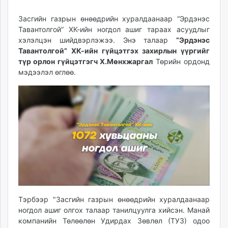
19
08
ikon.mn
12:58:10
04:35:16
Засгийн газрын өнөөдрийн хуралдаанаар “Эрдэнэс
mnb.mn
Тавантолгой” ХК-ийн ногдол ашиг тараах асуудлыг
Livetv.mn
хэлэлцэн шийдвэрлэжээ. Энэ талаар
“Эрдэнэс
Eguur.mn
Тавантолгой” ХК-ийн гүйцэтгэх захирлын үүргийг
24tsag.mn
түр орлон гүйцэтгэгч Х.Мөнхжаргал
Төрийн ордонд
shuud.mn
мэдээлэл өглөө.
eagle.mn
ergelt.mn
zarig.mn
today.mn
zuv.mn
mminfo.mn
ugluu.mn
urlag.mn
unen.mn
asu.mn
Тэрбээр "Засгийн газрын өнөөдрийн хуралдаанаар
ногдол ашиг олгох талаар танилцуулга хийсэн. Манай
shudarga.mn
компанийн Төлөөлөн Удирдах Зөвлөл (ТУЗ) одоо
shuurhai.mn