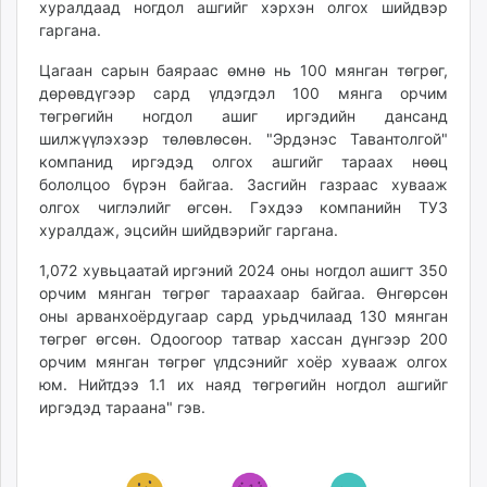
хуралдаад ногдол ашгийг хэрхэн олгох шийдвэр
unuudur.mn
гаргана.
isee.mn
Цагаан сарын баяраас өмнө нь 100 мянган төгрөг,
mglradio.com
дөрөвдүгээр сард үлдэгдэл 100 мянга орчим
fact.mn
төгрөгийн ногдол ашиг иргэдийн дансанд
itoim.mn
шилжүүлэхээр төлөвлөсөн. "Эрдэнэс Тавантолгой"
tumen.mn
компанид иргэдэд олгох ашгийг тараах нөөц
shuum.mn
бололцоо бүрэн байгаа. Засгийн газраас хувааж
олгох чиглэлийг өгсөн. Гэхдээ компанийн ТУЗ
times.mn
хуралдаж, эцсийн шийдвэрийг гаргана.
tvmongolia.mn
mass.mn
1,072 хувьцаатай иргэний 2024 оны ногдол ашигт 350
unegui.mn
орчим мянган төгрөг тараахаар байгаа. Өнгөрсөн
оны арванхоёрдугаар сард урьдчилаад 130 мянган
assa.mn
төгрөг өгсөн. Одоогоор татвар хассан дүнгээр 200
toim.mn
орчим мянган төгрөг үлдсэнийг хоёр хувааж олгох
tac.mn
юм. Нийтдээ 1.1 их наяд төгрөгийн ногдол ашгийг
paparazzi.mn
иргэдэд тараана" гэв.
unread.today