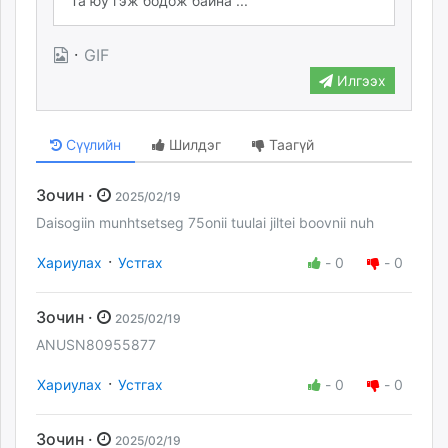
·
GIF
Илгээх
Сүүлийн
Шилдэг
Таагүй
Зочин ·
2025/02/19
Daisogiin munhtsetseg 75onii tuulai jiltei boovnii nuh
·
Хариулах
Устгах
-
0
-
0
Зочин ·
2025/02/19
ANUSN80955877
·
Хариулах
Устгах
-
0
-
0
Зочин ·
2025/02/19