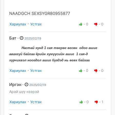
NAADGCH SEXSYGR80955877
·
Хариулах
Устгах
-
0
-
0
Бат ·
2025/02/19
Настай хүнд 1 сая төгрөг өгсөн одоо ашиг
авахгүй байгаа ёрийн хүмүүсийн ашиг 1 сая-д
хүрчихвэл ноогдол ашиг бүгдэд нь өгөх байхаа
·
Хариулах
Устгах
-
0
-
0
Иргэн ·
2025/02/19
Арай шүү нээрэй
·
Хариулах
Устгах
-
0
-
1