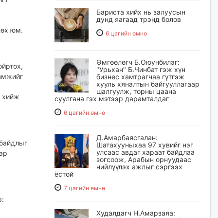
Бариста хийх нь залуусын
дунд яагаад трэнд болов
лөх юм.
6 цагийн өмнө
Өмгөөлөгч Б.Оюунбилэг:
ойртох,
"Урьхан" Б.Чинбат гэж хүн
намжийг
бизнес хамтрагчаа гүтгэж
хууль хяналтын байгууллагаар
шалгуулж, торны цаана
й хийж
суулгана гэх мэтээр дарамталдаг
6 цагийн өмнө
Д.Амарбаясгалан:
 байдлыг
Шатахууныхаа 97 хувийг нэг
улсаас авдаг хараат байдлаа
эр
зогсоож, Арабын орнуудаас
нийлүүлэх ажлыг сэргээх
ёстой
7 цагийн өмнө
р:
Худалдагч Н.Амарзаяа: