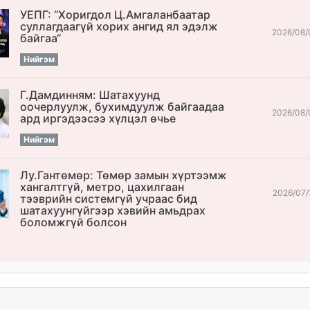
УЕПГ: “Хоригдол Ц.Амгаланбаатар
cуллагдаагүй хорих ангид ял эдэлж
2026/08/
байгаа“
Нийгэм
Г.Дамдинням: Шатахуунд
оочерлуулж, бухимдуулж байгаадаа
2026/08/
ард иргэдээсээ хүлцэл өчье
Нийгэм
Лу.Гантөмөр: Төмөр замын хүртээмж
хангалтгүй, метро, цахилгаан
2026/07/
тээврийн системгүй учраас бид
шатахуунгүйгээр хэвийн амьдрах
боломжгүй болсон