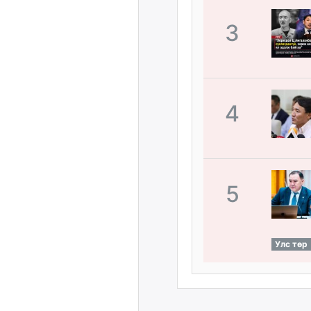
3
4
5
Улс төр