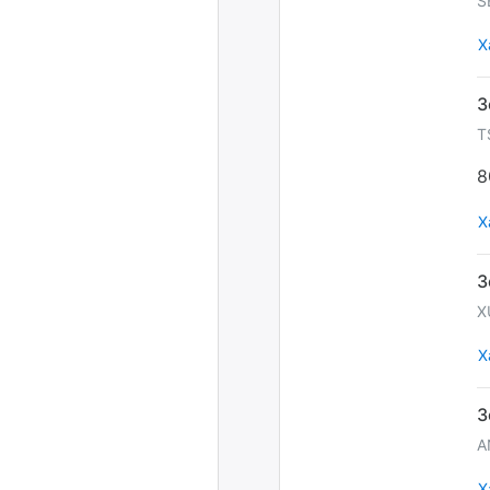
S
Х
T
8
Х
X
Х
A
Х