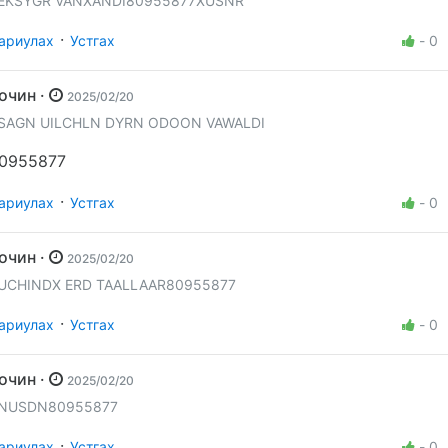
EKSYGR VANXANDI80955877XUSNR
·
ариулах
Устгах
-
0
Зочин ·
2025/02/20
SAGN UILCHLN DYRN ODOON VAWALDI
0955877
·
ариулах
Устгах
-
0
Зочин ·
2025/02/20
UCHINDX ERD TAALLAAR80955877
·
ариулах
Устгах
-
0
Зочин ·
2025/02/20
NUSDN80955877
·
ариулах
Устгах
-
0