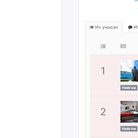
Их уншсан
Их
1
Нийгэм
2
Нийгэм