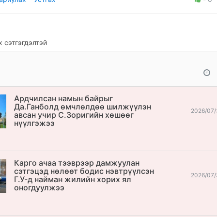
 сэтгэгдэлтэй
Ардчилсан намын байрыг
Да.Ганболд өмчлөлдөө шилжүүлэн
2026/07/
авсан учир С.Зоригийн хөшөөг
нүүлгэжээ
Карго ачаа тээврээр дамжуулан
сэтгэцэд нөлөөт бодис нэвтрүүлсэн
2026/07/
Г.У-д найман жилийн хорих ял
оногдуулжээ