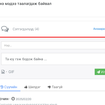
нэ мэдээ таалагдаж байвал
Сэтгэгдэлүүд (4)
Анхаара
·
GIF
Ил
Сүүлийн
Шилдэг
Таагүй
Зочин ·
2025/02/20