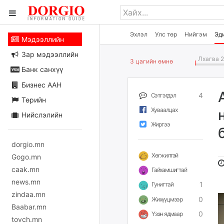
Эхлэл
Улс төр
Нийгэм
Эд
Мэдээллийн
Зар мэдээллийн
Лхагва 2
3 цагийн өмнө
Банк санхүү
Бизнес ААН
4
Сэтгэгдэл
Төрийн
Хуваалцах
Нийслэлийн
Жиргээ
dorgio.mn
Хөгжилтэй
Gogo.mn
caak.mn
Гайхамшигтай
news.mn
1
Гунигтай
zindaa.mn
0
Жихүүцмээр
Baabar.mn
0
Үзэн ядмаар
tovch.mn