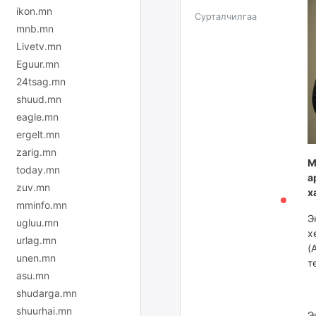
ikon.mn
Сурталчилгаа
mnb.mn
Livetv.mn
Eguur.mn
24tsag.mn
shuud.mn
eagle.mn
ergelt.mn
zarig.mn
М
today.mn
а
zuv.mn
х
mminfo.mn
Э
ugluu.mn
х
urlag.mn
(
unen.mn
т
asu.mn
shudarga.mn
shuurhai.mn
Э