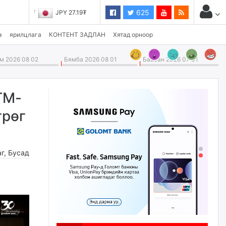
625
JPY 27.19₮
э
ярилцлага
КОНТЕНТ ЗАДЛАН
Хятад орноор
 2026 08 02
Бямба 2026 08 01
Баасан 2026 07 31
ТМ-
грөг
аг
,
Бусад