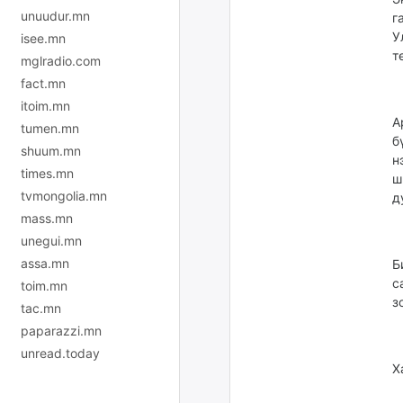
unuudur.mn
г
У
isee.mn
т
mglradio.com
fact.mn
itoim.mn
А
tumen.mn
б
shuum.mn
н
times.mn
ш
tvmongolia.mn
д
mass.mn
unegui.mn
assa.mn
Б
с
toim.mn
з
tac.mn
paparazzi.mn
unread.today
Х