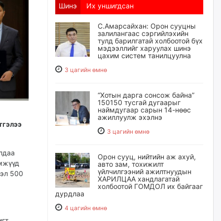
Шинэ
Их уншигдсан
С.Амарсайхан: Орон сууцны
залилангаас сэргийлэхийн
тулд барилгатай холбоотой бүх
мэдээллийг харуулах шинэ
цахим систем танилцуулна
3 цагийн өмнө
“Хотын дарга сонсож байна”
150150 тусгай дугаарыг
наймдугаар сарын 14-нөөс
ажиллуулж эхэлнэ
тгэлээ
3 цагийн өмнө
лдаа
Орон сууц, нийтийн аж ахуй,
өмжүүд
авто зам, тохижилт
үйлчилгээний ажилтнуудын
гэл 500
ХАРИЛЦАА хандлагатай
холбоотой ГОМДОЛ их байгааг
дурдлаа
4 цагийн өмнө
игт