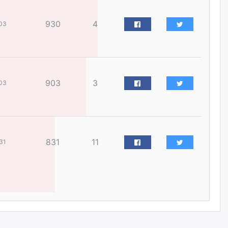
Цагдаагийн дэд хурандаа
930
4
03
Д.Будзаан: Хүүхдийн эсрэг
бэлгийн хүчирхийлэл үйлдвэл
бүх насаар нь хорих ял
оногдуулах хуулийн
зохицуулалттай
өчигдѳр
903
3
03
“Аяллын газрын зураг”-ийн
хэвлэмэл хувилбарыг Голомт
банкны салбараас үнэ
төлбөргүй авах боломжтой
өчигдѳр
831
11
31
ЕБС-ийн захирлын үүргийг түр
орлон гүйцэтгэгч
манаачтайгаа бүлэглэн
эзэмшлийнх нь дансаар заал,
зогсоолын төлбөр ₮121.5
саяыг авчээ
өчигдѳр