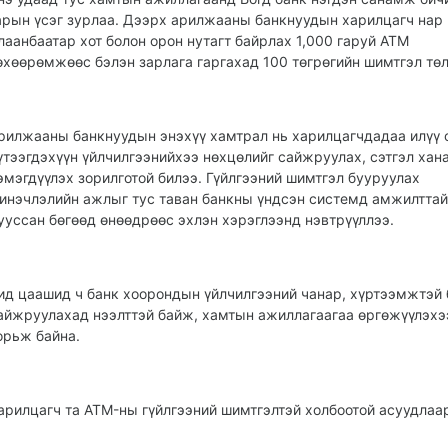
арын үсэг зурлаа. Дээрх арилжааны банкнуудын харилцагч нар
лаанбаатар хот болон орон нутагт байрлах 1,000 гаруй ATM
өхөөрөмжөөс бэлэн зарлага гаргахад 100 төгрөгийн шимтгэл тө
рилжааны банкнуудын энэхүү хамтрал нь харилцагчдадаа илүү 
үтээгдэхүүн үйлчилгээнийхээ нөхцөлийг сайжруулах, сэтгэл ха
эмэгдүүлэх зорилготой билээ. Гүйлгээний шимтгэл бууруулах
инэчлэлийн ажлыг тус таван банкны үндсэн системд амжилтта
ууссан бөгөөд өнөөдрөөс эхлэн хэрэглээнд нэвтрүүллээ.
ид цаашид ч банк хоорондын үйлчилгээний чанар, хүртээмжтэй
айжруулахад нээлттэй байж, хамтын ажиллагаагаа өргөжүүлэхэ
орьж байна.
арилцагч та ATM-ны гүйлгээний шимтгэлтэй холбоотой асуудлаа