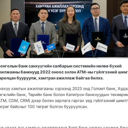
онголын банк санхүүгийн салбарын системийн нөлөө бүхий
рилжааны банкнууд 2022 оноос эхлэн АТМ-ны гүйлгээний шим
арилцан бууруулж, хамтран ажиллаж байгаа билээ.
нэхүү хамтын ажиллагааны хүрээнд 2023 онд Голомт банк, Худа
өгжлийн банк, Төрийн банк болон Капитрон банкнуудын төхөөр
ATM, CDM, CRM) дээр бэлэн зарлага гаргах үед гүйлгээний шимт
өгрөг байсныг 100 төгрөг болгон бууруулсан.
нэ удаад тус хамтын ажиллагаанд Богд банк нэгдэн санамж бич