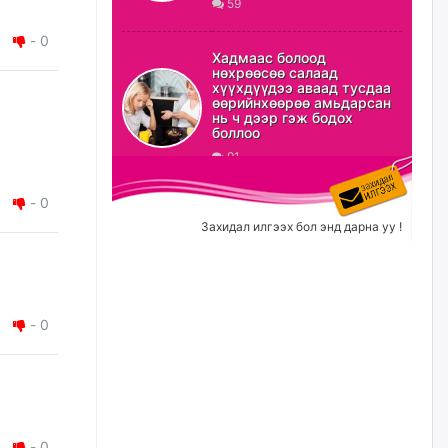
59
ХЗДХ-ын сайд С.Амарсайхан:
-
0
Авлигаар авсан хөрөнгийг
Хадмаас болоод
хурааж, нийгмийн сайн
нөхрөөсөө салаад
сайхны хөгжилд зориулах
хүүхдүүдээ аваад тусдаа
бөгөөд үүнийг хэд хэдэн эрх
өөрийнхөөрөө амьдарсан
бүхий байгууллагаас санал авна
нь ч дээр гэж бодох
боллоо
өчигдѳр
91
Шатахууныг олдож байгаа
-
0
газраас нь л авч байна. Үнэ
тарифаас илүү хангамж дээр
Захидал илгээх бол энд дарна уу !
анхаарч байна
өчигдѳр
Ц.Будханд: Дүүгээ гараад
-
0
ирнэ гэж итгэж хүлээсээр
долоон сарын хугацаа
өнгөрлөө
өчигдѳр
Барилгын салбарын 100
-
0