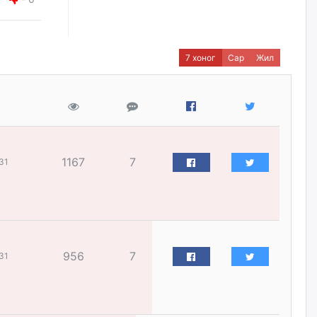
жилийн ойд зориулсан
наадмыг хойшлуулав
өчигдѳр
7 хоног
Сар
Жил
Монгол Улсад 162 вагон - 9720
тонн АИ-92 орж иржээ
өчигдѳр
Jade Gas: 1.1 тэрбум австрали
долларын санхүүжилтийн
1167
7
31
эцсийн гэрээг есдүгээр сард
байгуулбал Тавантолгойн
метан хийн үйлдвэрлэлийн
өрөмдлөгийг 2027 онд эхлүүлнэ
өчигдѳр
Ханын материалд эхний
956
7
31
ээлжийн 6 блок орон сууцны
барилга угсралтын ажил
үргэлжилж байна
өчигдѳр