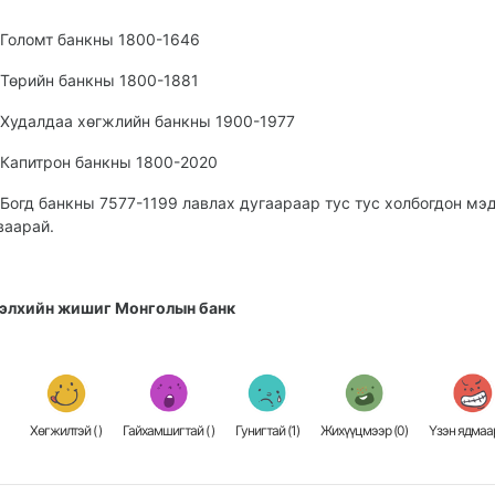
 Голомт банкны 1800-1646
 Төрийн банкны 1800-1881
 Худалдаа хөгжлийн банкны 1900-1977
 Капитрон банкны 1800-2020
 Богд банкны 7577-1199 лавлах дугаараар тус тус холбогдон мэ
ваарай.
элхийн жишиг Монголын банк
Хөгжилтэй (
)
Гайхамшигтай (
)
Гунигтай (
1
)
Жихүүцмээр (
0
)
Үзэн ядмаар