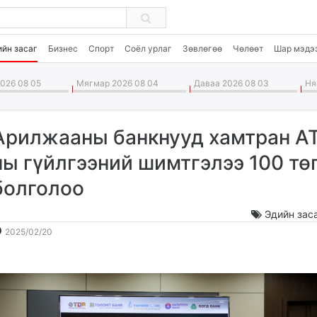
ийн засаг
Бизнес
Спорт
Соёл урлаг
Зөвлөгөө
Чөлөөт
Шар мэдэ
026 08 05
Мягмар 2026 08 04
Даваа 2026 08 03
Ням
Арилжааны банкнууд хамтран А
ны гүйлгээний шимтгэлээ 100 тө
болголоо
Эдийн зас
2025-
2026-
2025/02/20
02-
08-
20
06
12:42:20
19:37:55