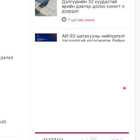
Дэлгүүрийн 32 хуудастай
өрийн дэвтэр долоо хоногт л
дүүрдэг
7 цагийн өмнө
АИ-92 шатахууны нийлүүлэлт
тасралтгүй үргэлжилж байна
7 цагийн өмнө
дээлэл
I ангийн цахим бүртгэл энэ
сарын 17-ноос эхэлнэ
8 цагийн өмнө
Үндсэн хууль зөрчсөн
Х.Булгантуяа, үндэсний эв
нэгдэлд харшилсан
М.Нарантуяа-Нара нарт хэзээ
хариуцлага тооцох вэ?
 (
0
)
8 цагийн өмнө