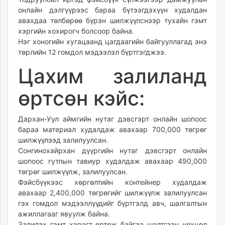
unuudur.mn
онлайн дэлгүүрээс бараа бүтээгдэхүүн худалдан
авахдаа төлбөрөө бүрэн шилжүүлснээр тухайн гэмт
isee.mn
хэргийн хохирогч болсоор байна.
mglradio.com
Нэг хоногийн хугацаанд цагдаагийн байгууллагад энэ
fact.mn
төрлийн 12 гомдол мэдээлэл бүртгэгджээ.
itoim.mn
Цахим залиланд
tumen.mn
shuum.mn
өртсөн кэйс:
times.mn
tvmongolia.mn
Дархан-Уул аймгийн нутаг дэвсгэрт онлайн шопоос
mass.mn
бараа материал худалдаж авахаар 700,000 төгрөг
unegui.mn
шилжүүлээд залилуулсан.
assa.mn
Сонгинохайрхан дүүргийн нутаг дэвсгэрт онлайн
toim.mn
шопоос гутлын тавиур худалдаж авахаар 490,000
төгрөг шилжүүлж, залилуулсан.
tac.mn
Фэйсбүүкээс хөргөлтийн контейнер худалдаж
paparazzi.mn
авахаар 2,400,000 төгрөгийг шилжүүлж залилуулсан
unread.today
гэх гомдол мэдээллүүдийг бүртгэлд авч, шалгалтын
ажиллагааг явуулж байна.
Залилах гэмт хэрэгт өртөж байгаа шалтгаан нөхцөл