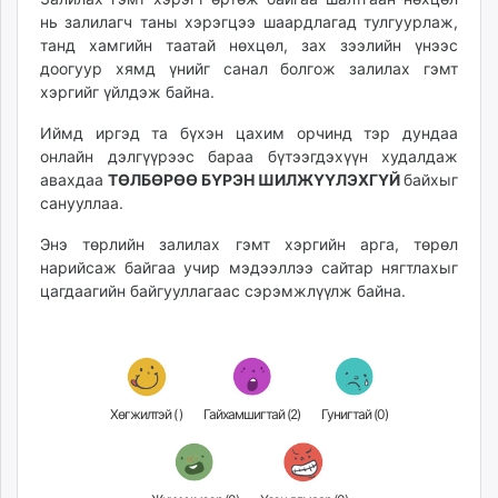
нь залилагч таны хэрэгцээ шаардлагад тулгуурлаж,
танд хамгийн таатай нөхцөл, зах зээлийн үнээс
доогуур хямд үнийг санал болгож залилах гэмт
хэргийг үйлдэж байна.
Иймд иргэд та бүхэн цахим орчинд тэр дундаа
онлайн дэлгүүрээс бараа бүтээгдэхүүн худалдаж
авахдаа
ТӨЛБӨРӨӨ БҮРЭН ШИЛЖҮҮЛЭХГҮЙ
байхыг
санууллаа.
Энэ төрлийн залилах гэмт хэргийн арга, төрөл
нарийсаж байгаа учир мэдээллээ сайтар нягтлахыг
цагдаагийн байгууллагаас сэрэмжлүүлж байна.
Хөгжилтэй (
)
Гайхамшигтай (
2
)
Гунигтай (
0
)