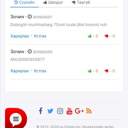
Сүүлийн
Шилдэг
Таагүй
Зочин ·
2025/04/07
Daisogiin munhtsetseg 75onii tuulai jiltei boovnii nuh
·
Хариулах
Устгах
-
0
-
0
Зочин ·
2025/04/05
ANUSN80955877
·
Хариулах
Устгах
-
0
-
0
© 2013-2026 он Dorgio.mn, Мэдээллийн хөтөч