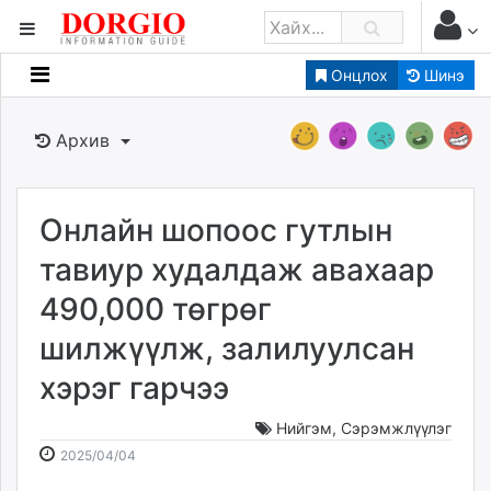
Онцлох
Шинэ
Мэдээллийн
Зар мэдээллийн
Архив
Банк санхүү
Бизнес ААН
Төрийн
Онлайн шопоос гутлын
Нийслэлийн
тавиур худалдаж авахаар
490,000 төгрөг
dorgio.mn
шилжүүлж, залилуулсан
Gogo.mn
caak.mn
хэрэг гарчээ
news.mn
zindaa.mn
Нийгэм
,
Сэрэмжлүүлэг
2025-
2026-
Baabar.mn
2025/04/04
04-
08-
tovch.mn