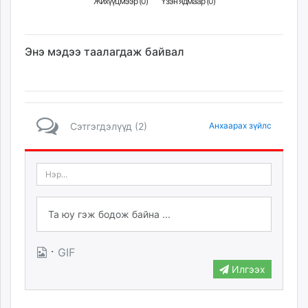
Жихүүцмээр (
0
)
Үзэн ядмаар (
0
)
Энэ мэдээ таалагдаж байвал
Сэтгэгдэлүүд (2)
Анхаарах зүйлс
·
GIF
Илгээх