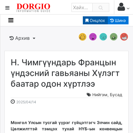
Онцлох
Шинэ
Мэдээллийн
Зар мэдээллийн
Архив
Банк санхүү
Бизнес ААН
Төрийн
Н. Чимгүүндарь Францын
Нийслэлийн
үндэсний гавьяаны Хүлэгт
баатар одон хүртлээ
dorgio.mn
Gogo.mn
Нийгэм
,
Бусад
caak.mn
2025-
2026-
2025/04/14
news.mn
04-
08-
14
07
zindaa.mn
09:54:20
03:34:32
Монгол Улсын тусгай үүрэг гүйцэтгэгч Элчин сайд,
Baabar.mn
Цөлжилттэй тэмцэх тухай НҮБ-ын конвенцын
tovch.mn