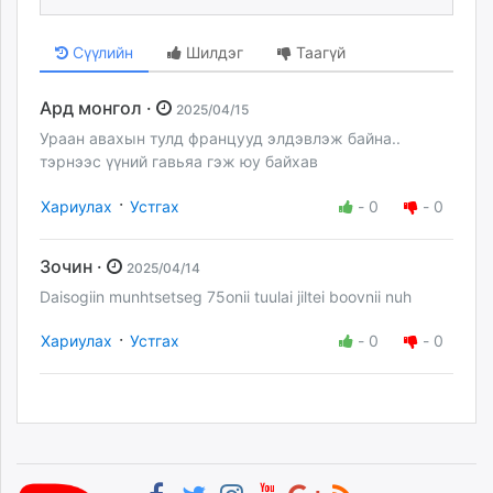
Сүүлийн
Шилдэг
Таагүй
Ард монгол ·
2025/04/15
Ураан авахын тулд францууд элдэвлэж байна..
тэрнээс үүний гавьяа гэж юу байхав
·
Хариулах
Устгах
-
0
-
0
Зочин ·
2025/04/14
Daisogiin munhtsetseg 75onii tuulai jiltei boovnii nuh
·
Хариулах
Устгах
-
0
-
0