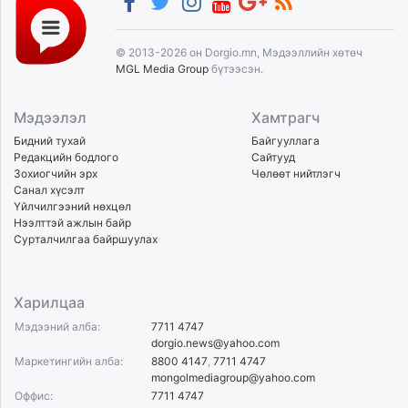
© 2013-2026 он Dorgio.mn, Мэдээллийн хөтөч
MGL Media Group
бүтээсэн.
Мэдээлэл
Хамтрагч
Бидний тухай
Байгууллага
Редакцийн бодлого
Сайтууд
Зохиогчийн эрх
Чөлөөт нийтлэгч
Санал хүсэлт
Үйлчилгээний нөхцөл
Нээлттэй ажлын байр
Сурталчилгаа байршуулах
Харилцаа
Мэдээний алба:
7711 4747
dorgio.news@yahoo.com
Маркетингийн алба:
8800 4147
,
7711 4747
mongolmediagroup@yahoo.com
Оффис:
7711 4747