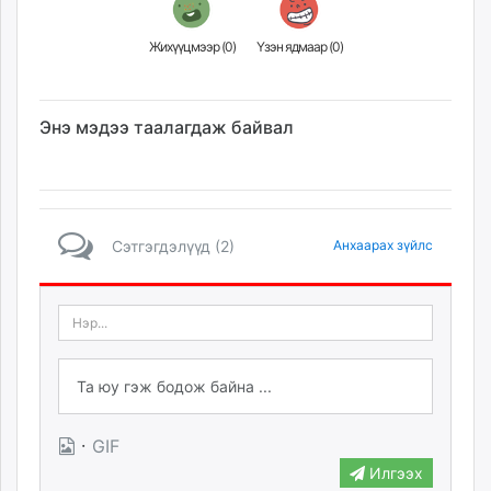
Жихүүцмээр (
0
)
Үзэн ядмаар (
0
)
Энэ мэдээ таалагдаж байвал
Сэтгэгдэлүүд (2)
Анхаарах зүйлс
·
GIF
Илгээх