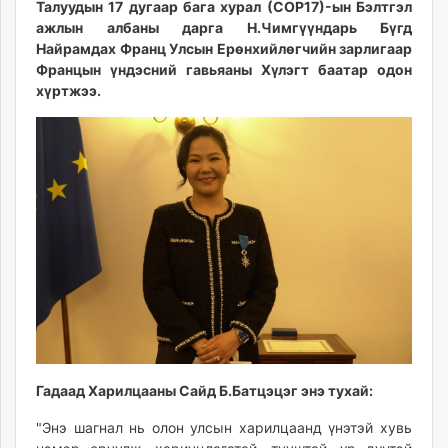
Талуудын 17 дугаар бага хурал (COP17)-ын Бэлтгэл
ikon.mn
ажлын албаны дарга Н.Чимгүүндарь Бүгд
mnb.mn
Найрамдах Франц Улсын Ерөнхийлөгчийн зарлигаар
Livetv.mn
Францын үндэсний гавьяаны Хүлэгт баатар одон
Eguur.mn
хүртжээ.
24tsag.mn
shuud.mn
eagle.mn
ergelt.mn
zarig.mn
today.mn
zuv.mn
mminfo.mn
ugluu.mn
urlag.mn
unen.mn
Гадаад Харилцааны Сайд Б.Батцэцэг энэ тухай:
asu.mn
shudarga.mn
"Энэ шагнал нь олон улсын харилцаанд үнэтэй хувь
shuurhai.mn