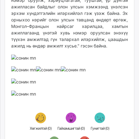
нэмэр оруулж, хариуцлагатай, тууштай, үр дүнтэй
unuudur.mn
ажилласан байдлыг олон улсын хэмжээнд үнэлсэн
эрхэм хүндэтгэлийн илэрхийлэл гэж үзэж байна. Эх
isee.mn
орныхоо нэрийг олон улсын тавцанд өндөрт өргөж,
mglradio.com
Монгол–Францын найрсаг харилцаа, хамтын
fact.mn
ажиллагаанд үнэтэй хувь нэмэр оруулсан энэхүү
itoim.mn
түүхэн амжилтад гүн талархал илэрхийлж, цаашдын
tumen.mn
ажилд нь өндөр амжилт хүсье." гэсэн байна.
shuum.mn
times.mn
tvmongolia.mn
mass.mn
unegui.mn
assa.mn
toim.mn
tac.mn
paparazzi.mn
unread.today
Хөгжилтэй (
0
)
Гайхамшигтай (
0
)
Гунигтай (
0
)