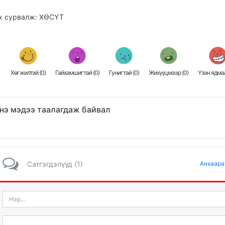
х сурвалж: ХӨСҮТ
Хөгжилтэй (
0
)
Гайхамшигтай (
0
)
Гунигтай (
0
)
Жихүүцмээр (
0
)
Үзэн ядмаа
нэ мэдээ таалагдаж байвал
Сэтгэгдэлүүд (1)
Анхаара