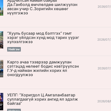
Ардчилсан намын байрыг
Да.Ганболд өмчлөлдөө шилжүүлэн
2026/07/
авсан учир С.Зоригийн хөшөөг
нүүлгэжээ
“Хууль бусаар мод бэлтгэх” гэмт
хэрэг үйлдсэн хүнд мод тарих үүрэг
2026/07/
хүлээлгэжээ
Нийгэм
Карго ачаа тээврээр дамжуулан
сэтгэцэд нөлөөт бодис нэвтрүүлсэн
2026/07/
Г.У-д найман жилийн хорих ял
оногдуулжээ
УЕПГ: “Хоригдол Ц.Амгаланбаатар
cуллагдаагүй хорих ангид ял эдэлж
2026/08/
байгаа“
Нийгэм