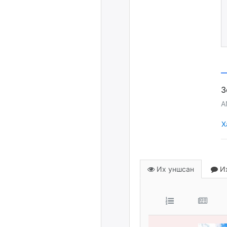
A
Х
Их уншсан
Их