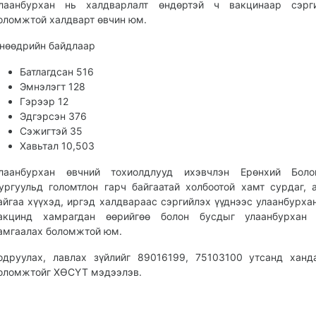
лаанбурхан нь халдварлалт өндөртэй ч вакцинаар сэрги
оломжтой халдварт өвчин юм.
нөөдрийн байдлаар
Батлагдсан 516
Эмнэлэгт 128
Гэрээр 12
Эдгэрсэн 376
Сэжигтэй 35
Хавьтал 10,503
лаанбурхан өвчний тохиолдлууд ихэвчлэн Ерөнхий Боло
ургуульд голомтлон гарч байгаатай холбоотой хамт сурдаг,
айгаа хүүхэд, иргэд халдвараас сэргийлэх үүднээс улаанбурха
акцинд хамрагдан өөрийгөө болон бусдыг улаанбурхан 
амгаалах боломжтой юм.
одруулах, лавлах зүйлийг 89016199, 75103100 утсанд хан
оломжтойг ХӨСҮТ мэдээлэв.