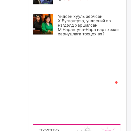
Үндсэн хууль зөрчсөн
Х.Булгантуяа, үндэсний эв
нэгдэлд харшилсан
М.Нарантуяа-Нара нарт хэзээ
хариуцлага тооцох вэ?
5 цагийн өмнө
Нефть импортлогч компаниуд
татварын өртэй байсан ч
дансыг нь битүүмжлэхгүй
5 цагийн өмнө
I хорооллын арын замыг
наймдугаар сарын 6-ны 23:00
цагаас түр хааж, борооны ус
зайлуулах шугамын хөндлөн
сэтэлгээ хийнэ
6 цагийн өмнө
А.Ариунзаяа: Хүний нэр төрийг