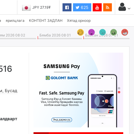
625
JPY 27.19₮
э
ярилцлага
КОНТЕНТ ЗАДЛАН
Хятад орноор
м 2026 08 02
Бямба 2026 08 01
Баасан 2026 07 31
516
м
,
Бусад
алдварт