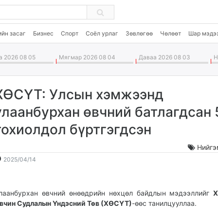
ийн засаг
Бизнес
Спорт
Соёл урлаг
Зөвлөгөө
Чөлөөт
Шар мэдэ
 2026 08 05
Мягмар 2026 08 04
Даваа 2026 08 03
Ня
ХӨСҮТ: Улсын хэмжээнд
улаанбурхан өвчний батлагдсан 
тохиолдол бүртгэгдсэн
Нийгэ
2025-
2026-
2025/04/14
04-
08-
14
06
11:46:14
16:08:37
лаанбурхан өвчний өнөөдрийн нөхцөл байдлын мэдээллийг
Х
вчин Судлалын Үндэсний Төв (ХӨСҮТ)
-өөс танилцууллаа.