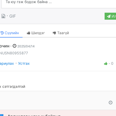
·
GIF
Ил
Сүүлийн
Шилдэг
Таагүй
Зочин ·
2025/04/14
NUSN80955877
·
ариулах
Устгах
-
0
 сэтгэгдэлтэй