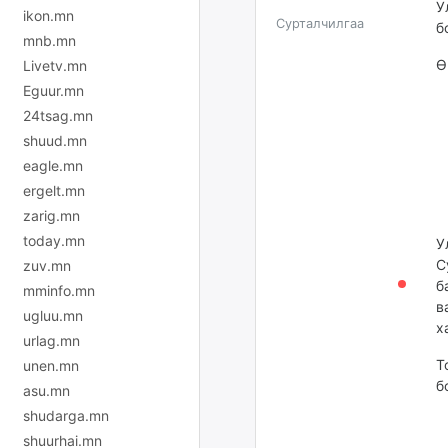
У
ikon.mn
Сурталчилгаа
б
mnb.mn
Ө
Livetv.mn
Eguur.mn
24tsag.mn
shuud.mn
eagle.mn
ergelt.mn
zarig.mn
today.mn
У
С
zuv.mn
б
mminfo.mn
в
ugluu.mn
х
urlag.mn
Т
unen.mn
б
asu.mn
shudarga.mn
shuurhai.mn