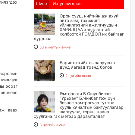
йлэгдэх
Шинэ
Их уншигдсан
Орон сууц, нийтийн аж ахуй,
авто зам, тохижилт
үйлчилгээний ажилтнуудын
ХАРИЛЦАА хандлагатай
холбоотой ГОМДОЛ их байгааг
дурдлаа
53 минутын өмнө
Бариста хийх нь залуусын
дунд яагаад трэнд болов
всролын
2 цагийн өмнө
 ажиллаж
ны эсрэг
өвчнөөс
Өмгөөлөгч Б.Оюунбилэг:
"Урьхан" Б.Чинбат гэж хүн
бизнес хамтрагчаа гүтгэж
хууль хяналтын байгууллагаар
даж авах
шалгуулж, торны цаана
суулгана гэх мэтээр дарамталдаг
3 цагийн өмнө