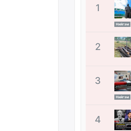
1
Нийгэм
2
3
Нийгэм
4