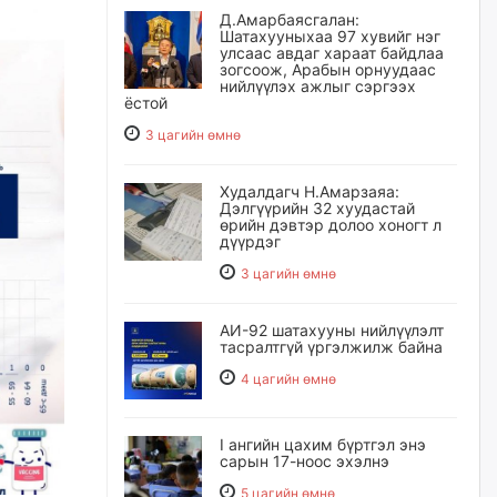
Д.Амарбаясгалан:
Шатахууныхаа 97 хувийг нэг
улсаас авдаг хараат байдлаа
зогсоож, Арабын орнуудаас
нийлүүлэх ажлыг сэргээх
ёстой
3 цагийн өмнө
Худалдагч Н.Амарзаяа:
Дэлгүүрийн 32 хуудастай
өрийн дэвтэр долоо хоногт л
дүүрдэг
3 цагийн өмнө
АИ-92 шатахууны нийлүүлэлт
тасралтгүй үргэлжилж байна
4 цагийн өмнө
I ангийн цахим бүртгэл энэ
сарын 17-ноос эхэлнэ
5 цагийн өмнө