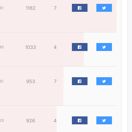
өрөмдлөгийг 2027 онд эхлүүлнэ
1162
7
31
өчигдѳр
Ханын материалд эхний
ээлжийн 6 блок орон сууцны
барилга угсралтын ажил
үргэлжилж байна
1033
4
30
өчигдѳр
Цагдаагийн дэд хурандаа
Д.Будзаан: Хүүхдийн эсрэг
бэлгийн хүчирхийлэл үйлдвэл
бүх насаар нь хорих ял
953
7
31
оногдуулах хуулийн
зохицуулалттай
өчигдѳр
“Аяллын газрын зураг”-ийн
хэвлэмэл хувилбарыг Голомт
банкны салбараас үнэ
926
4
03
төлбөргүй авах боломжтой