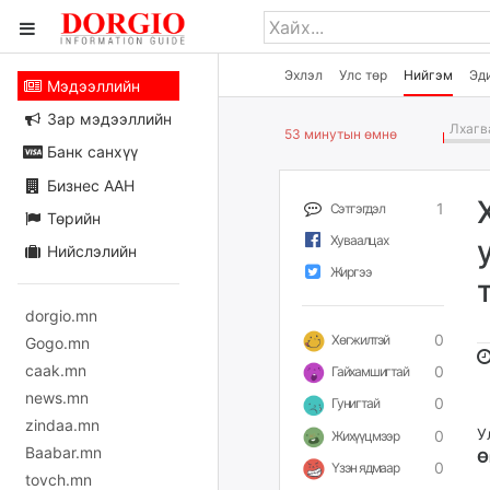
Эхлэл
Улс төр
Нийгэм
Эд
Мэдээллийн
Зар мэдээллийн
Лхагва
53 минутын өмнө
Банк санхүү
Бизнес ААН
1
Сэтгэгдэл
Төрийн
Хуваалцах
Нийслэлийн
Жиргээ
dorgio.mn
0
Хөгжилтэй
Gogo.mn
caak.mn
0
Гайхамшигтай
news.mn
0
Гунигтай
zindaa.mn
У
0
Жихүүцмээр
Baabar.mn
Ө
0
Үзэн ядмаар
tovch.mn