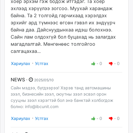
хоёр эрхэм гэж бодож итгэдэг. Та хоёр
эхлээд хэрүүлээ зогсоо. Муухай харандаж
байна. Та 2 толгойд гарчихаад хэрэлдэх
эрхийг ард түмнээс өгсөн гэвэл их эндүүрч
байна даа. Дайснуудынхаа идэш болохнээ.
Сайн лам олдохгүй бол буцахад нь залагдах
магадлалтай. Мөнгөнөөс толгойгоо
салгацахаа...
·
Хариулах
Устгах
-
0
-
0
NEWS ·
2025/05/10
Сайн мэдээ, бүгдээрээ! Хэрэв танд автомашины
зээл, бизнесийн зээл, оюутны зээл эсвэл орон
сууцны зээл хэрэгтэй бол энэ банктай холбогдож
болно:
info@ibcunit.com
·
Хариулах
Устгах
-
0
-
0