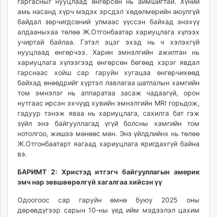
гаргасныг нууцлаад өнгөрсөн нь аймшигтай. Хүний
амь насанд хүрч мэдэх эрсдэл хөдөлмөрийн аюулгүй
байдал зөрчигдсөний улмаас үүссэн байхад энэхүү
алдааныхаа төлөө Ж.Отгонбаатар хариуцлага хүлээх
учиртай байлаа. Гэтэл эцэг эхэд нь ч хэлэхгүй
нууцлаад өнгөрчээ. Харин эмнэлгийн ажилтан нь
хариуцлага хүлээгээд өнгөрсөн бөгөөд хэрэг явдал
гарснаас хойш сар гаруйн хугацаа өнгөрчихөөд
байхад өнөөдрийг хүртэл лавлагаа шатлалын хамгийн
том эмнэлэг нь аппаратаа засаж чадаагүй, орон
нутгаас ирсэн эхчүүд хувийн эмнэлгийн MRI горьдож,
гадуур тэнэж яваа нь хариуцлага, сахилга бат гэж
зүйл энэ байгууллагад үгүй болсны хамгийн том
нотолгоо, жишээ мөнөөс мөн. Энэ үйлдлийнх нь төлөө
Ж.Отгонбаатарт яагаад хариуцлага яригдахгүй байна
вэ.
БАРИМТ 2: Христэд итгэгч байгууллагын америк
эмч нар зөвшөөрөлгүй хагалгаа хийсэн үү
Одоогоос сар гаруйн өмнө буюу 2025 оны
дөрөвдүгээр сарын 10-ны үед ийм мэдээлэл цахим