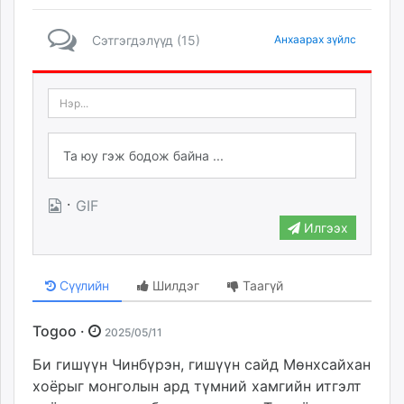
Сэтгэгдэлүүд (15)
Анхаарах зүйлс
·
GIF
Илгээх
Сүүлийн
Шилдэг
Таагүй
Togoo ·
2025/05/11
Би гишүүн Чинбүрэн, гишүүн сайд Мөнхсайхан
хоёрыг монголын ард түмний хамгийн итгэлт