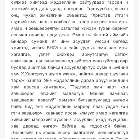
сүлжээ хийгээд мэдээллийн сайтуудаар гарсан ч
тэгсхийгээд дарагдаад өнгөрсөн. Тодруулбал, улсын
онц чухал эмнэлгийн объектод “Христэд итгэгч
шүдний эмч нарын холбоо”-ны хоёр америк эмч ирж
ямар ч зөвшөөрөлгүй хагалгаа хийсэн тухай баримт
сошиал орчинд цацагдсан. Өмнө нь Хэнтий аймгийн
Биндэр суманд яг ийм асуудал үүссэн бөгөөд
христэд итгэгч БНСУ-ын сайн дурын эмч нар ирж
хагалгаа, үзлэг хийхдээ ариутгаагүй багаж
ашигласан, нэг ашигласан эд зүйлсээ хаяхгүйгээр өөр
бусдад ашиглаж байсан асуудлаар тус сумын шүдний
эмч Х.Хонгорзул шүгэл үлээж, нийгэм даяар шуугиан
тарьж байлаа. Энэ мэдээллийн дараа Эрүүл мэндийн
яам арьсаа хамгаалж, “Тэдгээр эмч нарт хэн
зөвшөөрөл өгснийг мэдэхгүй. Манай яамнаас
зөвшөөрөл аваагүй” хэмээн булзааруулаад өнгөрч
байв. Бид энэ мэдээллийн мөрөөр явах үедээ хэн
гэгч зөвшөөрч, хаанаас ирсэн хүмүүс ямар хагалгаа
хийснийг мэдэхийг хүссэн ч асуудлыг ихэд нууцалж,
хав дараад өнгөрч байгаа нь тодорхой байна.
Лицензийг нь зохих ёсоор шалгаагүй, зөвшөөрөлгүй
эмч нараар хагалгаа хийлгэсэн асуудлыг харин Эрүүл