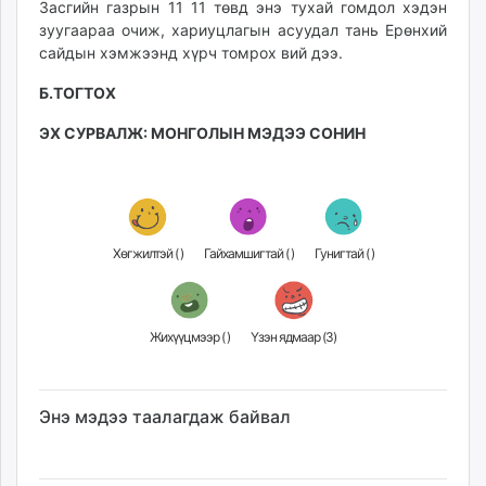
Засгийн газрын 11 11 төвд энэ тухай гомдол хэдэн
зуугаараа очиж, хариуцлагын асуудал тань Ерөнхий
сайдын хэмжээнд хүрч томрох вий дээ.
Б.ТОГТОХ
ЭХ СУРВАЛЖ: МОНГОЛЫН МЭДЭЭ СОНИН
Хөгжилтэй (
)
Гайхамшигтай (
)
Гунигтай (
)
Жихүүцмээр (
)
Үзэн ядмаар (
3
)
Энэ мэдээ таалагдаж байвал