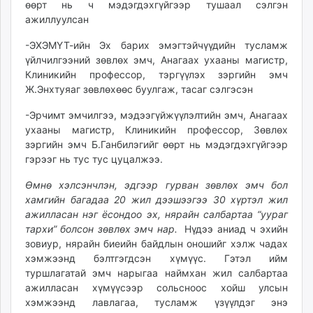
өөрт нь ч мэдэгдэхгүйгээр тушаал сэлгэн
ажиллуулсан
-ЭХЭМҮТ-ийн Эх барих эмэгтэйчүүдийн тусламж
үйлчилгээний зөвлөх эмч, Анагаах ухааны магистр,
Клиникийн профессор, тэргүүлэх зэргийн эмч
Ж.Энхтуяаг зөвлөхөөс буулгаж, тасаг сэлгэсэн
-Эрчимт эмчилгээ, мэдээгүйжүүлэлтийн эмч, Анагаах
ухааны магистр, Клиникийн профессор, Зөвлөх
зэргийн эмч Б.Ганбилэгийг өөрт нь мэдэгдэхгүйгээр
гэрээг нь тус тус цуцалжээ.
Өмнө хэлсэнчлэн, эдгээр гурван зөвлөх эмч бол
хамгийн багадаа 20 жил дээшээгээ 30 хүртэл жил
ажилласан нэг ёсондоо эх, нярайн салбартаа “уураг
тархи” болсон зөвлөх эмч нар.
Нүдээ аниад ч эхийн
зовиур, нярайн биеийн байдлын оношийг хэлж чадах
хэмжээнд бэлтгэгдсэн хүмүүс. Гэтэл ийм
туршлагатай эмч нарыгаа наймхан жил салбартаа
ажилласан хүмүүсээр сольсноос хойш улсын
хэмжээнд лавлагаа, тусламж үзүүлдэг энэ