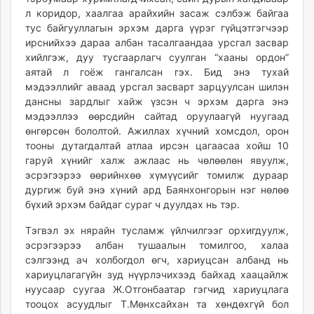
л коридор, хаалгаа арайхийн засаж сэлбэж байгаа
тус байгууллагын эрхэм дарга үүрэг гүйцэтгэгчээр
ирснийхээ дараа албан тасалгаандаа урсгал засвар
хийлгэж, дуу тусгаарлагч суулган “хааны ордон”
аятай л гоёж гангалсан гэх. Бид энэ тухай
мэдээллийг аваад урсгал засварт зарцуулсан шилэн
дансны зардлыг хайж үзсэн ч эрхэм дарга энэ
мэдээллээ өөрсдийн сайтад оруулаагүй нуугаад
өнгөрсөн бололтой. Ажиллах хүчний хомсдол, орон
тооны дутагдалтай атлаа ирсэн цагаасаа хойш 10
гаруй хүнийг халж ажлаас нь чөлөөлөн явуулж,
эсрэгээрээ өөрийнхөө хүмүүсийг томилж дураар
дургиж буй энэ хүний ард Баянхонгорын нэг нөлөө
бүхий эрхэм байдаг сураг ч дуулдах нь тэр.
Тэгвэл эх нярайн тусламж үйлчилгээг орхигдуулж,
эсрэгээрээ албан тушаалын томилгоо, халаа
сэлгээнд ач холбогдол өгч, хариуцсан албанд нь
хариуцлагагүйн зуд нүүрлэчихээд байхад хаацайлж
нуусаар суугаа Ж.Отгонбаатар гэгчид хариуцлага
тооцох асуудлыг Т.Мөнхсайхан та хөндөхгүй бол