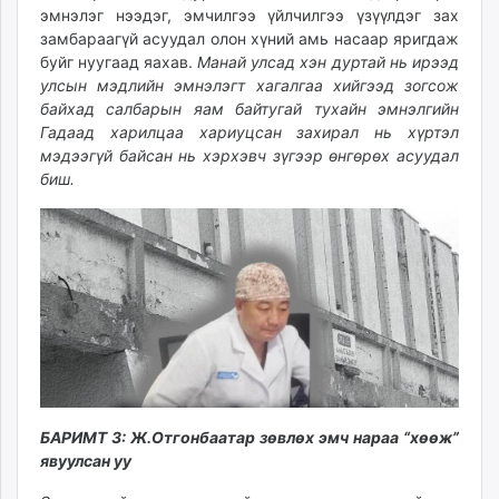
эмнэлэг нээдэг, эмчилгээ үйлчилгээ үзүүлдэг зах
замбараагүй асуудал олон хүний амь насаар яригдаж
буйг нуугаад яахав.
Манай улсад хэн дуртай нь ирээд
улсын мэдлийн эмнэлэгт хагалгаа хийгээд зогсож
байхад салбарын яам байтугай тухайн эмнэлгийн
Гадаад харилцаа хариуцсан захирал нь хүртэл
мэдээгүй байсан нь хэрхэвч зүгээр өнгөрөх асуудал
биш.
БАРИМТ 3: Ж.Отгонбаатар зөвлөх эмч нараа “хөөж”
явуулсан уу