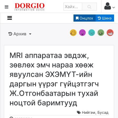
Онцлох
Шинэ
Мэдээллийн
Зар мэдээллийн
Архив
Банк санхүү
Бизнес ААН
Төрийн
MRI аппаратаа эвдэж,
Нийслэлийн
зөвлөх эмч нараа хөөж
явуулсан ЭХЭМҮТ-ийн
dorgio.mn
даргын үүрэг гүйцэтгэгч
Gogo.mn
caak.mn
Ж.Отгонбаатарын тухай
news.mn
ноцтой баримтууд
zindaa.mn
Baabar.mn
Нийгэм
,
Бусад
tovch.mn