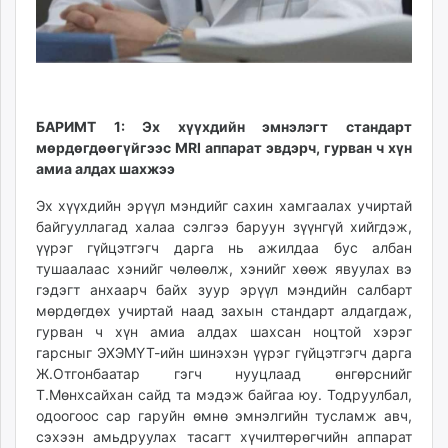
БАРИМТ 1: Эх хүүхдийн эмнэлэгт стандарт
мөрдөгдөөгүйгээс
MRI
аппарат эвдэрч, гурван ч хүн
амиа алдах шахжээ
Эх хүүхдийн эрүүл мэндийг сахин хамгаалах учиртай
байгууллагад халаа сэлгээ баруун зүүнгүй хийгдэж,
үүрэг гүйцэтгэгч дарга нь ажилдаа бус албан
тушаалаас хэнийг чөлөөлж, хэнийг хөөж явуулах вэ
гэдэгт анхаарч байх зуур эрүүл мэндийн салбарт
мөрдөгдөх учиртай наад захын стандарт алдагдаж,
гурван ч хүн амиа алдах шахсан ноцтой хэрэг
гарсныг ЭХЭМҮТ-ийн шинэхэн үүрэг гүйцэтгэгч дарга
Ж.Отгонбаатар гэгч нууцлаад өнгөрснийг
Т.Мөнхсайхан сайд та мэдэж байгаа юу. Тодруулбал,
одоогоос сар гаруйн өмнө эмнэлгийн тусламж авч,
сэхээн амьдруулах тасагт хүчилтөрөгчийн аппарат