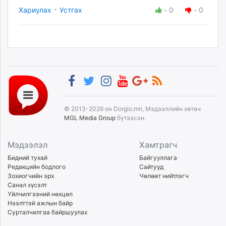
·
Хариулах
Устгах
-
0
-
0
© 2013-2026 он Dorgio.mn, Мэдээллийн хөтөч
MGL Media Group
бүтээсэн.
Мэдээлэл
Хамтрагч
Бидний тухай
Байгууллага
Редакцийн бодлого
Сайтууд
Зохиогчийн эрх
Чөлөөт нийтлэгч
Санал хүсэлт
Үйлчилгээний нөхцөл
Нээлттэй ажлын байр
Сурталчилгаа байршуулах