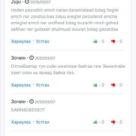
Juju ·
2025/05/07
Heden pezodint emch naraa daramtalaad bdag hogiin
emch nar zondoo.bas zaluu eregtei pezodend emche
emegtei emch nar orolfood bdag buzariin rmch gehed
sa8han ner gutasan shulmuud duuren bdag gazardaa
·
Хариулах
Устгах
-
0
-
0
Зочин ·
2025/05/07
Отгонбаатар тун сайн ажиллаж байгаа гэж Эмнэлгийн
хамт олон нь яриад байна лээ.
·
Хариулах
Устгах
-
0
-
0
Зочин ·
2025/05/07
SAWN80955877
·
Хариулах
Устгах
-
0
-
0