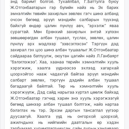
энд баримт болгоё. Тухайлбал, Г.Баттулга буюу
Ж.Отгонбаатарын гэр бүлийн найз нь Эх барих
эмнэлгийн төвийн захирлын зөвлөх гэгч шинэ албанд
очсон бөгөөд эрүүл мэндийн салбарын түүхэнд
байхгүй өндөр цалин пүнлүү авч, “эрхэлж” яваа
сурагтай. Мөн Ерөнхий захирлын энтэй хүлээн
зөвшөөрөгдөх албан тушаал, туслах, зөвлөх, цалин
пүнлүү эрх мэдлээр “зэвсэглэсэн” Тэргүүн дэд
захирал гэх цоо шинэ албан тушаалыг Ж.Отгонбаатар
сайдаараа батлуулж, оюутан цагийн найз Л.Ганбаярт
“бэлэглэжээ”. Хаа, хаанаа төрийн хэмнэлтийн хууль
хэрэгжиж, хаалга үүднээсээ эхлээд хагархай
цоорхойгоо нааж чадахгүй байгаа эрүүл мэндийн
салбарт зөвлөх, тэргүүн дэдийн албан тушаал
багадаагүй байлтай. Төр нь хэмнэлтийн хууль
хэрэгжүүлж, Дэд сайд нарыгаа хүртэл цөөлж байхад
Ж.Отгонбаатар гэгчид харин энэ хууль хэрэгжээгүй
бөгөөд шинээр албан тушаал бэлтгэж, найз нартаа
бэлэглэх нь тэр. Эрхэм даргын тансаглал үүгээр
дуусаагүй. Хаалга үүд нь онгорхой цоорхой,
ажилчдынх нь нийгмийн даатгалын өр хэдэн
тэрбумаар хуримтлагдчихсан, сайн дурын хандиваар