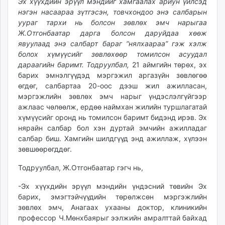
Эх хүүхдийн эрүүл мэндийг хамгаалах ариун үйлсэд
нэгэн насаараа зүтгэсэн, товчхондоо энэ салбарын
уураг тархи нь болсон зөвлөх эмч нарыгаа
Ж.Отгонбаатар дарга болсон даруйдаа хөөж
явуулаад энэ салбарт бараг “нялхаараа” гэж хэлж
болох хүмүүсийг зөвлөхөөр томилсон асуудал
дараагийн баримт. Тодруулбал,
21 аймгийн төрөх, эх
барих эмнэлгүүдэд мэргэжил аргазүйн зөвлөгөө
өгдөг, салбартаа 20-оос дээш жил ажилласан,
мэргэжлийн зөвлөх эмч нарыг үндэслэлгүйгээр
ажлаас чөлөөлж, ердөө наймхан жилийн туршлагатай
хүмүүсийг оронд нь томилсон баримт бидэнд ирэв. Эх
нярайн салбар бол хэн дуртай эмчийн ажилладаг
салбар биш. Хамгийн шилдгүүд энд ажиллаж, хүлээн
зөвшөөрөгддөг.
Тодруулбал, Ж.Отгонбаатар гэгч нь,
-Эх хүүхдийн эрүүл мэндийн үндэсний төвийн Эх
барих, эмэгтэйчүүдийн төрөлжсөн мэргэжлийн
зөвлөх эмч, Анагаах ухааны доктор, клиникийн
профессор Ч.Мөнхбаярыг ээлжийн амралттай байхад