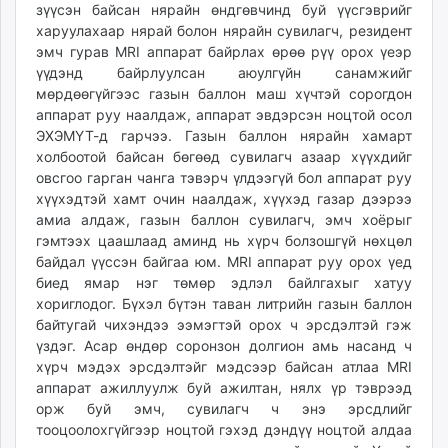
зүүсэн байсан нярайн өндгөвчинд буй үүсгэврийг
харуулахаар нярай болон нярайн сувилагч, резидент
эмч гурав MRI аппарат байрлах өрөө рүү орох үеэр
үүдэнд байрлуулсан аюулгүйн санамжийг
мөрдөөгүйгээс газын баллон маш хүчтэй сорогдон
аппарат руу наалдаж, аппарат эвдэрсэн ноцтой осол
ЭХЭМҮТ-д гарчээ. Газын баллон нярайн хамарт
холбоотой байсан бөгөөд сувилагч азаар хүүхдийг
овсгоо гарган чанга тэвэрч үлдээгүй бол аппарат руу
хүүхэдтэй хамт очин наалдаж, хүүхэд газар дээрээ
амиа алдаж, газын баллон сувилагч, эмч хоёрыг
гэмтээх цаашлаад аминд нь хүрч болзошгүй нөхцөл
байдал үүссэн байгаа юм. MRI аппарат руу орох үед
биед ямар нэг төмөр эдлэл байлгахыг хатуу
хориглодог. Бүхэл бүтэн таван литрийн газын баллон
байтугай чихэндээ ээмэгтэй орох ч эрсдэлтэй гэж
үздэг. Асар өндөр соронзон долгион амь насанд ч
хүрч мэдэх эрсдэлтэйг мэдсээр байсан атлаа MRI
аппарат ажиллуулж буй ажилтан, нялх үр тэврээд
орж буй эмч, сувилагч ч энэ эрсдлийг
тооцоолохгүйгээр ноцтой гэхэд дэндүү ноцтой алдаа