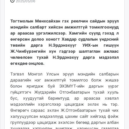
2025-
2026-
2025/05/06
ikon.mn
05-
08-
mnb.mn
06
07
Livetv.mn
16:21:03
16:16:28
Тогтмолын Мөнхсайхан гэх реелчин сайдын эрүүл
Eguur.mn
мэндийн салбарт хийсэн амжилтгүй томилгоонууд
ар араасаа үргэлжилсээр. Хамгийн сүүлд гэхэд л
24tsag.mn
өнгөрсөн долоо хоногт Хавдар судлалын үндэсний
shuud.mn
төвийн дарга Н.Эрдэнэхүүг УИХ-ын гишүүн
eagle.mn
Ж.Чинбүрэнгийн хүн гэдгээр шалтаглан ажлаас
ergelt.mn
чөлөөлсөн тухай Н.Эрдэнэхүү дарга мэдээлэл
zarig.mn
өгөхдөө онцлов.
today.mn
Тэгвэл Монгол Улсын эрүүл мэндийн салбарын
zuv.mn
дараагийн нэг амжилтгүй томилгоо болж жишээ
mminfo.mn
болон яригдаж буй ЭХЭМҮТ-ийн даргын үүрэг
ugluu.mn
гүйцэтгэгч Жүгдэрийн Отгонбаатарын тухай хууль
urlag.mn
бус, хуудуутай баримтууд ар араасаа хэвлэл
мэдээллийн хэрэгслээр цацагдаж эхлэх нь тэр.
unen.mn
Өнгөрөгч сараас эхлэн Ж.Отгонбаатарын тухай чих
asu.mn
халууцуулсан мэдээллүүд цахим сайт хийгээд фэйж
shudarga.mn
группуудээр цацагдаж эхэлсэн бөгөөд даргын албан
shuurhai.mn
тушаалаа хэтрүүлэн ашиглаж, хариуцсан газартаа