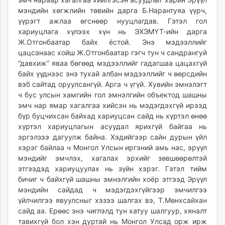
мэндийн хөгжлийн төвийн дарга Б.Нарантуяа үүрч,
үүрэгт ажлаа өгснөөр нууцлагдав. Гэтэл гол
хариуцлага хүлээх хүн нь ЭХЭМҮТ-ийн дарга
Ж.Отгонбаатар байх ёстой. Энэ мэдээллийг
цацсанаас хойш Ж.Отгонбаатар гэгч тун ч сандрангуй
“давхиж” яваа бөгөөд мэдээллийг гадагшаа цацахгүй
байх үүднээс энэ тухай албан мэдээллийг ч өөрсдийн
вэб сайтад оруулсангүй. Арга ч үгүй. Хувийн эмнэлэгт
ч бус улсын хамгийн гол эмнэлгийн объектод шашны
эмч нар ямар хагалгаа хийсэн нь мэдэгдэхгүй ирээд
бүр буцчихсан байхад хариуцсан сайд нь хүртэл өнөө
хүртэл хариуцлагын асуудал ярихгүй байгаа нь
эргэлзээ дагуулж байна. Хэдийгээр сайн дурын үйл
хэрэг байлаа ч Монгол Улсын иргэний амь нас, эрүүл
мэндийг эмчлэх, хагалах эрхийг зөвшөөрөлтэй
этгээдэд хариуцуулах нь зүйн хэрэг. Гэтэл тийм
бичиг ч байхгүй шашны эмнэлгийн хоёр этгээд Эрүүл
мэндийн сайдад ч мэдэгдэхгүйгээр эмчилгээ
үйлчилгээ явуулсныг хэзээ шалгах вэ, Т.Мөнхсайхан
сайд аа. Ерөөс энэ чиглэлд тун хатуу шалгуур, хяналт
тавихгүй бол хэн дуртай нь Монгол Улсад орж ирж