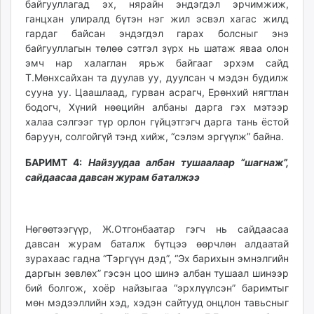
байгууллагад эх, нярайн эндэгдэл эрчимжиж,
ганцхан улиралд бүтэн нэг жил эсвэл хагас жилд
гардаг байсан эндэгдэл гарах болсныг энэ
байгууллагын төлөө сэтгэл зүрх нь шатаж яваа олон
эмч нар халаглан ярьж байгааг эрхэм сайд
Т.Мөнхсайхан та дуулав уу, дуулсан ч мэдэн будилж
сууна уу. Цаашлаад, гурван асрагч, Ерөнхий нягтлан
бодогч, Хүний нөөцийн албаны дарга гэх мэтээр
халаа сэлгээг түр орлон гүйцэтгэгч дарга тань ёстой
баруун, солгойгүй тэнд хийж, “сэлэм эргүүлж” байна.
БАРИМТ 4:
Найзуудаа албан тушаалаар “шагнаж”,
сайдаасаа давсан журам баталжээ
Нөгөөтээгүүр, Ж.Отгонбаатар гэгч нь сайдаасаа
давсан журам баталж бүтцээ өөрчлөн алдаатай
зурахаас гадна “Тэргүүн дэд”, “Эх барихын эмнэлгийн
даргын зөвлөх” гэсэн цоо шинэ албан тушаал шинээр
бий болгож, хоёр найзыгаа “эрхлүүлсэн” баримтыг
мөн мэдээллийн хэд, хэдэн сайтууд онцлон тавьсныг