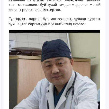
unuudur.mn
хаан мэт аашилж буй тухай гомдол мэдээлэл манай
сонины редакцид ч мөн ирлээ.
isee.mn
mglradio.com
Түр орлогч даргын бүр мэт аашилж, дураар дургиж
fact.mn
буй ноцтой баримтуудыг уншигч танд хүргэе.
itoim.mn
tumen.mn
shuum.mn
times.mn
tvmongolia.mn
mass.mn
unegui.mn
assa.mn
toim.mn
tac.mn
paparazzi.mn
unread.today