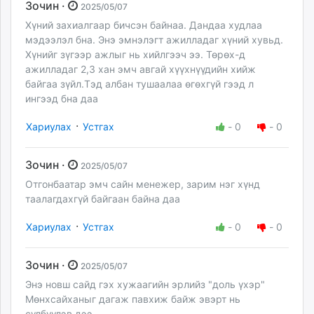
Зочин ·
2025/05/07
Хүний захиалгаар бичсэн байнаа. Дандаа худлаа
мэдээлэл бна. Энэ эмнэлэгт ажилладаг хүний хувьд.
Хүнийг зүгээр ажлыг нь хийлгээч ээ. Төрөх-д
ажилладаг 2,3 хан эмч авгай хүүхнүүдийн хийж
байгаа зүйл.Тэд албан тушаалаа өгөхгүй гээд л
ингээд бна даа
·
Хариулах
Устгах
-
0
-
0
Зочин ·
2025/05/07
Отгонбаатар эмч сайн менежер, зарим нэг хүнд
таалагдахгүй байгаан байна даа
·
Хариулах
Устгах
-
0
-
0
Зочин ·
2025/05/07
Энэ новш сайд гэх хужаагийн эрлийз "доль үхэр"
Мөнхсайханыг дагаж павхиж байж эвэрт нь
сүлбүүлэв дээ.