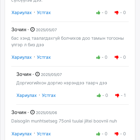
·
Хариулах
Устгах
-
0
-
0
Зочин ·
2025/05/07
бас хэнд таалагдахгүй болчихов доо тамын тогооны
үлгэр л биз дээ
·
Хариулах
Устгах
-
0
-
0
Зочин ·
2025/05/07
Доргиогийхон доргио нэрэндээ таарч дээ
·
Хариулах
Устгах
-
0
-
1
Зочин ·
2025/05/06
Daisogiin munhtsetseg 75onii tuulai jiltei boovnii nuh
·
Хариулах
Устгах
-
0
-
0