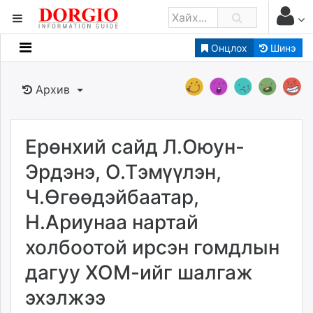
Онцлох
Шинэ
Мэдээллийн
Зар мэдээллийн
Архив
Банк санхүү
Бизнес ААН
Төрийн
Ерөнхий сайд Л.Оюун-
Нийслэлийн
Эрдэнэ, О.Тэмүүлэн,
Ч.Өгөөдэйбаатар,
dorgio.mn
Н.Ариунаа нартай
Gogo.mn
caak.mn
холбоотой ирсэн гомдлын
news.mn
дагуу ХОМ-ийг шалгаж
zindaa.mn
Baabar.mn
эхэлжээ
tovch.mn