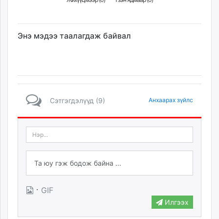
Энэ мэдээ таалагдаж байвал
Сэтгэгдэлүүд (9)
Анхаарах зүйлс
·
GIF
Илгээх