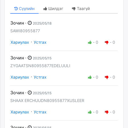
Сүүлийн
Шилдэг
Таагүй
Зочин ·
2025/05/18
SAWI80955877
·
Хариулах
Устгах
-
0
-
0
Зочин ·
2025/05/15
ZYGAATSN80955877EDELUULI
·
Хариулах
Устгах
-
0
-
0
Зочин ·
2025/05/15
SHAAX ERCHUUDN80955877XUSLEER
·
Хариулах
Устгах
-
0
-
0
Зочин ·
2025/05/15