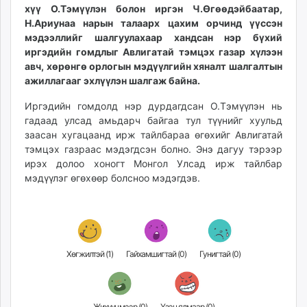
хүү О.Тэмүүлэн болон иргэн Ч.Өгөөдэйбаатар,
unuudur.mn
Н.Ариунаа нарын талаарх цахим орчинд үүссэн
isee.mn
мэдээллийг шалгуулахаар хандсан нэр бүхий
mglradio.com
иргэдийн гомдлыг Авлигатай тэмцэх газар хүлээн
fact.mn
авч, хөрөнгө орлогын мэдүүлгийн хяналт шалгалтын
itoim.mn
ажиллагааг эхлүүлэн шалгаж байна.
tumen.mn
Иргэдийн гомдолд нэр дурдагдсан О.Тэмүүлэн нь
shuum.mn
гадаад улсад амьдарч байгаа тул түүнийг хуульд
times.mn
заасан хугацаанд ирж тайлбараа өгөхийг Авлигатай
tvmongolia.mn
тэмцэх газраас мэдэгдсэн болно. Энэ дагуу тэрээр
ирэх долоо хоногт Монгол Улсад ирж тайлбар
mass.mn
мэдүүлэг өгөхөөр болсноо мэдэгдэв.
unegui.mn
assa.mn
toim.mn
tac.mn
paparazzi.mn
Хөгжилтэй (
1
)
Гайхамшигтай (
0
)
Гунигтай (
0
)
unread.today
Жихүүцмээр (
0
)
Үзэн ядмаар (
0
)