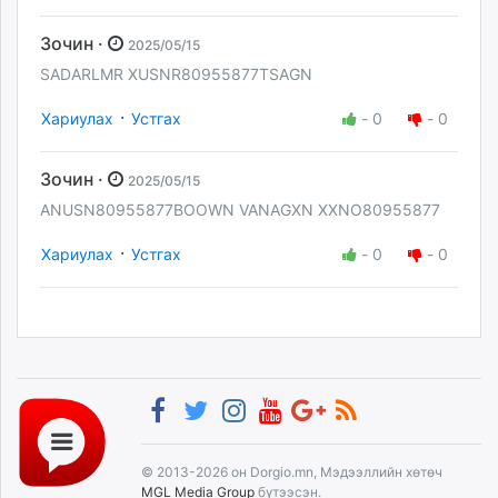
Зочин ·
2025/05/15
SADARLMR XUSNR80955877TSAGN
·
Хариулах
Устгах
-
0
-
0
Зочин ·
2025/05/15
ANUSN80955877BOOWN VANAGXN XXNO80955877
·
Хариулах
Устгах
-
0
-
0
© 2013-2026 он Dorgio.mn, Мэдээллийн хөтөч
MGL Media Group
бүтээсэн.