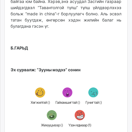
байгаа юм байна. Хэрэв,энэ асуудал Засгийн газраар
шийдэгдвэл “Тавантолгой түлш” түлш үйлдвэрлэхээ
больж “made in china”-г борлуулагч болно. Аль эсвэл
татан буугдаж, өнгөрсөн хэдэн жилийн балаг нь
булагдана гэсэн үг.
Б.ГАРЬД
Эх сурвалж: “Зууны мэдээ” сонин
Хөгжилтэй (
)
Гайхамшигтай (
)
Гунигтай (
)
Жихүүцмээр (
)
Үзэн ядмаар (
1
)