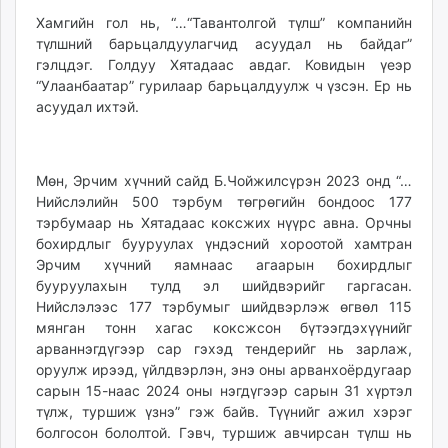
unuudur.mn
Хамгийн гол нь, “…“Тавантолгой түлш” компанийн
isee.mn
түлшний барьцалдуулагчид асуудал нь байдаг”
гэлцдэг. Голдуу Хятадаас авдаг. Ковидын үеэр
mglradio.com
“Улаанбаатар” гурилаар барьцалдуулж ч үзсэн. Ер нь
fact.mn
асуудал ихтэй.
itoim.mn
tumen.mn
shuum.mn
Мөн, Эрчим хүчний сайд Б.Чойжилсүрэн 2023 онд “…
times.mn
Нийслэлийн 500 тэрбум төгрөгийн бондоос 177
tvmongolia.mn
тэрбумаар нь Хятадаас коксжих нүүрс авна. Орчны
mass.mn
бохирдлыг бууруулах үндэсний хороотой хамтран
Эрчим хүчний яамнаас агаарын бохирдлыг
unegui.mn
бууруулахын тулд эл шийдвэрийг гаргасан.
assa.mn
Нийслэлээс 177 тэрбумыг шийдвэрлэж өгвөл 115
toim.mn
мянган тонн хагас коксжсон бүтээгдэхүүнийг
tac.mn
арваннэгдүгээр сар гэхэд тендерийг нь зарлаж,
paparazzi.mn
оруулж ирээд, үйлдвэрлэн, энэ оны арванхоёрдугаар
сарын 15-наас 2024 оны нэгдүгээр сарын 31 хүртэл
unread.today
түлж, туршиж үзнэ” гэж байв. Түүнийг ажил хэрэг
болгосон бололтой. Гэвч, туршиж авчирсан түлш нь