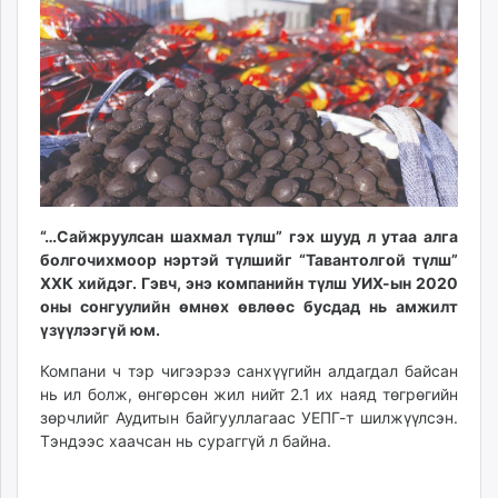
09:01:32
21:09:48
ikon.mn
mnb.mn
Livetv.mn
Eguur.mn
24tsag.mn
shuud.mn
eagle.mn
ergelt.mn
“…Сайжруулсан шахмал түлш” гэх шууд л утаа алга
zarig.mn
болгочихмоор нэртэй түлшийг “Тавантолгой түлш”
today.mn
ХХК хийдэг. Гэвч, энэ компанийн түлш УИХ-ын 2020
zuv.mn
оны сонгуулийн өмнөх өвлөөс бусдад нь амжилт
mminfo.mn
үзүүлээгүй юм.
ugluu.mn
Компани ч тэр чигээрээ санхүүгийн алдагдал байсан
urlag.mn
нь ил болж, өнгөрсөн жил нийт 2.1 их наяд төгрөгийн
unen.mn
зөрчлийг Аудитын байгууллагаас УЕПГ-т шилжүүлсэн.
asu.mn
Тэндээс хаачсан нь сураггүй л байна.
shudarga.mn
shuurhai.mn