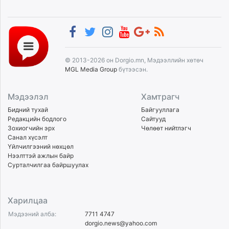
© 2013-2026 он Dorgio.mn, Мэдээллийн хөтөч
MGL Media Group
бүтээсэн.
Мэдээлэл
Хамтрагч
Бидний тухай
Байгууллага
Редакцийн бодлого
Сайтууд
Зохиогчийн эрх
Чөлөөт нийтлэгч
Санал хүсэлт
Үйлчилгээний нөхцөл
Нээлттэй ажлын байр
Сурталчилгаа байршуулах
Харилцаа
Мэдээний алба:
7711 4747
dorgio.news@yahoo.com