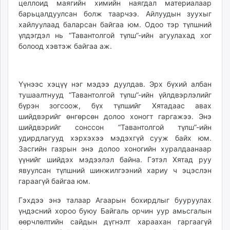
целлоид маягийн химийн наягдал материалаар
барьцалдуулсан болж таарчээ. Айлуудын зуухыг
хайлуулаад баларсан байгаа юм. Одоо тэр түлшний
үлдэгдэл нь “Тавантолгой түлш”-ийн агуулахад хог
болоод хэвтэж байгаа аж.
Үүнээс хэцүү нэг мэдээ дуулдав. Эрх бүхий албан
тушаалтнууд “Тавантолгой түлш”-ийн үйлдвэрлэлийг
бүрэн зогсоож, бүх түлшийг Хятадаас авах
шийдвэрийг өнгөрсөн долоо хоногт гаргажээ. Энэ
шийдвэрийг сонссон “Тавантолгой түлш”-ийн
удирдлагууд хэрхэхээ мэдэхгүй сууж байх юм.
Засгийн газрын энэ долоо хоногийн хуралдаанаар
үүнийг шийдэх мэдээлэл байна. Гэтэл Хятад руу
явуулсан түлшний шинжилгээний хариу ч эцэслэн
гараагүй байгаа юм.
Гэхдээ энэ талаар Агаарын бохирдлыг бууруулах
үндэсний хороо буюу Байгаль орчин уур амьсгалын
өөрчлөлтийн сайдын дүгнэлт хараахан гаргаагүй