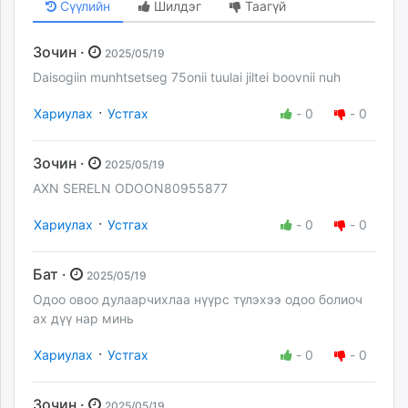
Сүүлийн
Шилдэг
Таагүй
Зочин ·
2025/05/19
Daisogiin munhtsetseg 75onii tuulai jiltei boovnii nuh
·
Хариулах
Устгах
-
0
-
0
Зочин ·
2025/05/19
AXN SERELN ODOON80955877
·
Хариулах
Устгах
-
0
-
0
Бат ·
2025/05/19
Одоо овоо дулаарчихлаа нүүрс түлэхээ одоо болиоч
ах дүү нар минь
·
Хариулах
Устгах
-
0
-
0
Зочин ·
2025/05/19