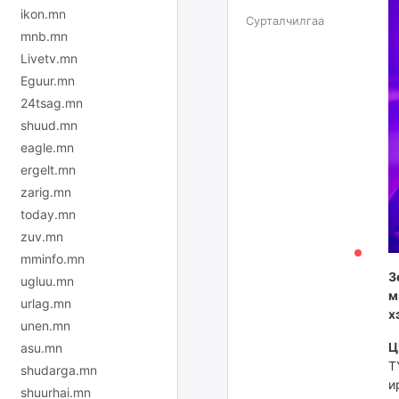
ikon.mn
Сурталчилгаа
mnb.mn
Livetv.mn
Eguur.mn
24tsag.mn
shuud.mn
eagle.mn
ergelt.mn
zarig.mn
today.mn
zuv.mn
mminfo.mn
З
ugluu.mn
м
urlag.mn
х
unen.mn
Ц
asu.mn
Т
shudarga.mn
и
shuurhai.mn