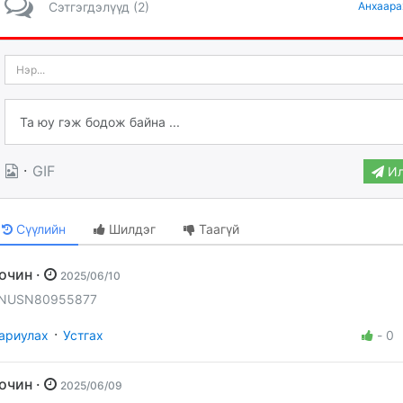
Сэтгэгдэлүүд (2)
Анхаара
·
GIF
Ил
Сүүлийн
Шилдэг
Таагүй
Зочин ·
2025/06/10
NUSN80955877
·
ариулах
Устгах
-
0
Зочин ·
2025/06/09