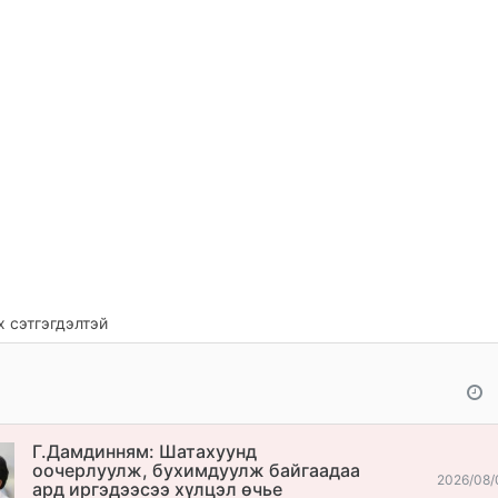
 сэтгэгдэлтэй
Г.Дамдинням: Шатахуунд
оочерлуулж, бухимдуулж байгаадаа
2026/08/
ард иргэдээсээ хүлцэл өчье