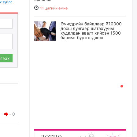
х зүйлс
11 цагийн өмнө
Өчигдрийн байдлаар ₮10000
доош дүнгээр шатахууны
худалдан авалт хийсэн 1500
баримт бүртгэгджээ
11 цагийн өмнө
гээх
Шатахуун олголтыг 50,000
төгрөгөөр хязгаарласныг
нэмэгдүүлж 100,000 төгрөгт
хүргэхээр судалж байгаа
12 цагийн өмнө
Ц.Сандаг-Очир: COP17 ба
COP31 хурлын уялдаа нь
Риогийн гурван конвенцын
-
0
нэгдсэн хэрэгжилтийг ахиулах
чухал алхам болно
13 цагийн өмнө