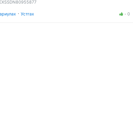
EXSSDN80955877
·
ариулах
Устгах
-
0