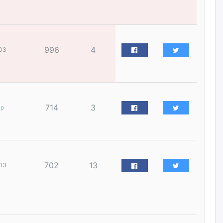
үйлчилгээний ажилтнуудын
ХАРИЛЦАА хандлагатай
холбоотой ГОМДОЛ их байгааг
дурдлаа
өчигдѳр
996
4
03
Бариста хийх нь залуусын
дунд яагаад трэнд болов
өчигдѳр
714
3
ар
Өмгөөлөгч Б.Оюунбилэг:
"Урьхан" Б.Чинбат гэж хүн
бизнес хамтрагчаа гүтгэж
хууль хяналтын байгууллагаар
шалгуулж, торны цаана
суулгана гэх мэтээр дарамталдаг
702
13
03
өчигдѳр
Д.Амарбаясгалан:
Шатахууныхаа 97 хувийг нэг
улсаас авдаг хараат байдлаа
зогсоож, Арабын орнуудаас