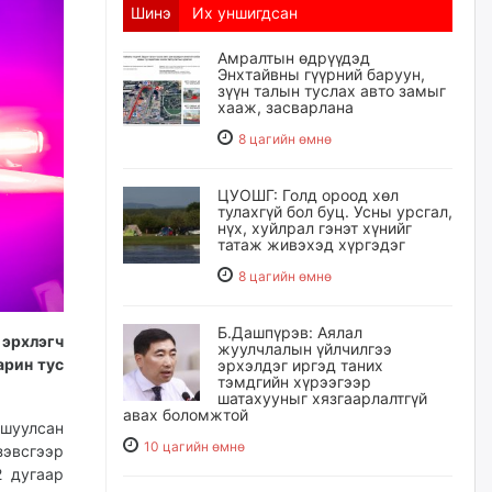
Шинэ
Их уншигдсан
Амралтын өдрүүдэд
Энхтайвны гүүрний баруун,
зүүн талын туслах авто замыг
хааж, засварлана
8 цагийн өмнө
ЦУОШГ: Голд ороод хөл
тулахгүй бол буц. Усны урсгал,
нүх, хуйлрал гэнэт хүнийг
татаж живэхэд хүргэдэг
8 цагийн өмнө
Б.Дашпүрэв: Аялал
эрхлэгч
жуулчлалын үйлчилгээ
арин тус
эрхэлдэг иргэд таних
тэмдгийн хүрээгээр
шатахууныг хязгаарлалтгүй
авах боломжтой
ршуулсан
10 цагийн өмнө
зэвсгээр
2 дугаар