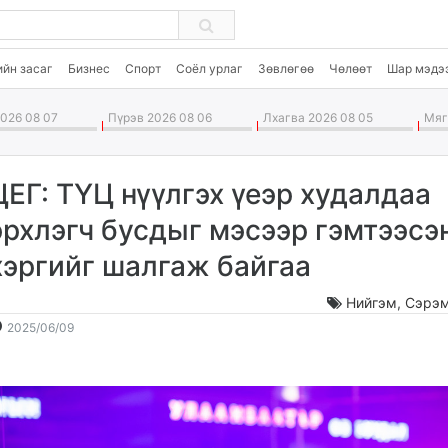
ийн засаг
Бизнес
Спорт
Соёл урлаг
Зөвлөгөө
Чөлөөт
Шар мэдэ
026 08 07
Пүрэв 2026 08 06
Лхагва 2026 08 05
Мягм
ЦЕГ: ТҮЦ нүүлгэх үеэр худалдаа
эрхлэгч бусдыг мэсээр гэмтээсэ
хэргийг шалгаж байгаа
Нийгэм
,
Сэрэм
2025-
2026-
2025/06/09
06-
08-
09
08
16:10:53
00:03:46