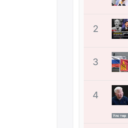
2
3
4
Улс төр