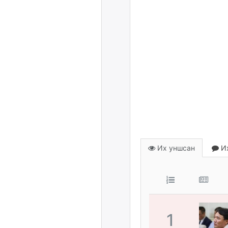
Их уншсан
Их
1