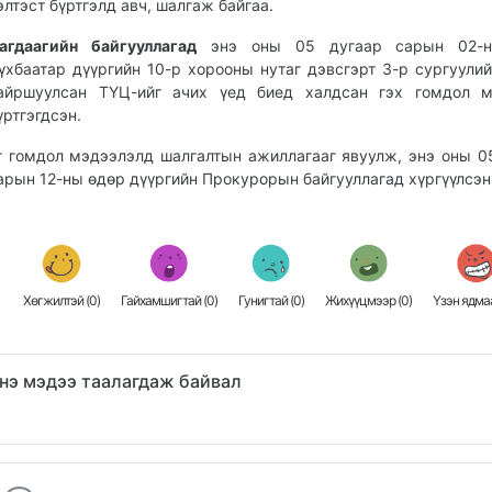
элтэст бүртгэлд авч, шалгаж байгаа.
агдаагийн байгууллагад
энэ оны 05 дугаар сарын 02-
үхбаатар дүүргийн 10-р хорооны нутаг дэвсгэрт 3-р сургуули
айршуулсан ТҮЦ-ийг ачих үед биед халдсан гэх гомдол м
үртгэгдсэн.
г гомдол мэдээлэлд шалгалтын ажиллагааг явуулж, энэ оны 0
арын 12-ны өдөр дүүргийн Прокурорын байгууллагад хүргүүлсэн
Хөгжилтэй (
0
)
Гайхамшигтай (
0
)
Гунигтай (
0
)
Жихүүцмээр (
0
)
Үзэн ядмаа
нэ мэдээ таалагдаж байвал