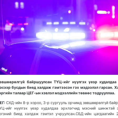
өвшөөрөлгүй байршуулсан ТҮЦ-ийг нүүлгэх үеэр худалдаа 
эсээр бусдын биед халдаж гэмтээсэн гэх мэдээлэл гарсан. Х
эргийн талаар ЦЕГ-ын хэвлэл мэдээллийн төвөөс тодрууллаа.
ЕГ:
СХД-ийн 8-р хороо, 3-р сургууль орчимд зөвшөөрөлгүй бай
ҮЦ-ийг нүүлгэх үеэр худалдаа эрхлэгчид мэсний шинжтэй 
ргэний биед халдаж гэмтэл учруулсан.СБД-ийн цагдаагийн 