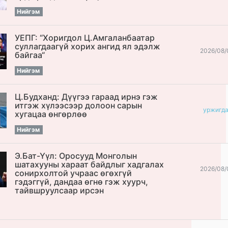
Нийгэм
УЕПГ: “Хоригдол Ц.Амгаланбаатар
cуллагдаагүй хорих ангид ял эдэлж
2026/08/
байгаа“
Нийгэм
Ц.Будханд: Дүүгээ гараад ирнэ гэж
итгэж хүлээсээр долоон сарын
уржигд
хугацаа өнгөрлөө
Нийгэм
Э.Бат-Үүл: Оросууд Монголын
шатахууны хараат байдлыг хадгалах
2026/08/
сонирхолтой учраас өгөхгүй
гэдэггүй, дандаа өгнө гэж хуурч,
тайвшруулсаар ирсэн