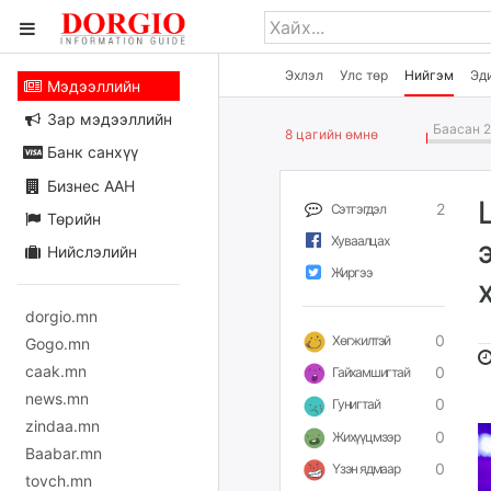
Эхлэл
Улс төр
Нийгэм
Эд
Мэдээллийн
Зар мэдээллийн
Баасан 2
8 цагийн өмнө
Банк санхүү
Бизнес ААН
2
Сэтгэгдэл
Төрийн
Хуваалцах
Нийслэлийн
Жиргээ
dorgio.mn
0
Хөгжилтэй
Gogo.mn
caak.mn
0
Гайхамшигтай
news.mn
0
Гунигтай
zindaa.mn
0
Жихүүцмээр
Baabar.mn
0
Үзэн ядмаар
tovch.mn