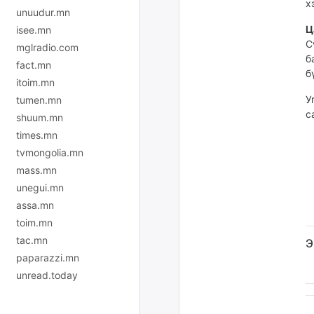
х
unuudur.mn
Ц
isee.mn
С
mglradio.com
б
fact.mn
б
itoim.mn
У
tumen.mn
с
shuum.mn
times.mn
tvmongolia.mn
mass.mn
unegui.mn
assa.mn
toim.mn
tac.mn
Э
paparazzi.mn
unread.today