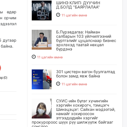
ШИНЭ КЛИП: ДУУЧИН
Д.БОЛД "БАЯРЛАЛАА"
ны өдөр
11 цагийн өмнө
йн орчим
эдээлэл
Б.Пүрэвдагва: Найман
салбарын 103 үйлчилгээний
5 дугаар
бүртгэлийг цуцалснаар бизнес
эрхлэхэд таатай нөхцөл
 байна.
бүрдэнэ
11 цагийн өмнө
301 цистерн вагон буулгалтад
болон замд явж байна
р (
0
)
11 цагийн өмнө
СУИС-ийн бүлэг хүчингийн
хэргийн хохирогч, тэмцэгч
Шинэцэцэг: Сайхан мэдээтэй,
намайг хохироосон
этгээдүүдийн хэргийг
прокуророос шүүх рүү шилжүүлж байгааг
сонслоо