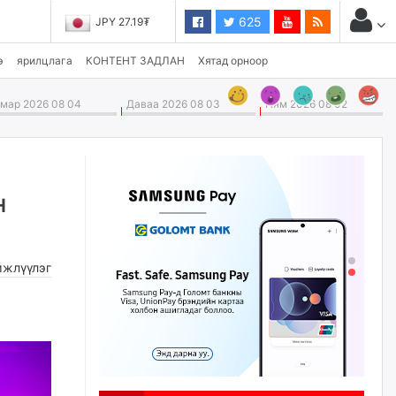
625
JPY 27.19₮
э
ярилцлага
КОНТЕНТ ЗАДЛАН
Хятад орноор
ар 2026 08 04
Даваа 2026 08 03
Ням 2026 08 02
н
жлүүлэг