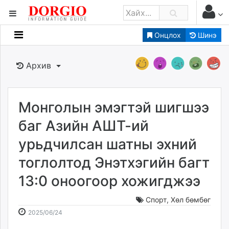
Онцлох
Шинэ
Мэдээллийн
Зар мэдээллийн
Архив
Банк санхүү
Бизнес ААН
Төрийн
Монголын эмэгтэй шигшээ
Нийслэлийн
баг Азийн АШТ-ий
урьдчилсан шатны эхний
dorgio.mn
тоглолтод Энэтхэгийн багт
Gogo.mn
caak.mn
13:0 оноогоор хожигджээ
news.mn
zindaa.mn
Спорт
,
Хөл бөмбөг
2025-
2026-
Baabar.mn
2025/06/24
06-
08-
tovch.mn