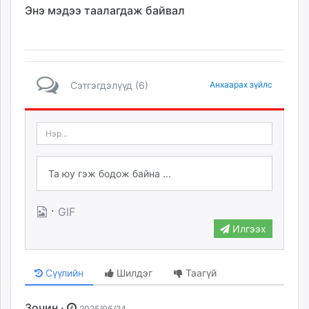
Энэ мэдээ таалагдаж байвал
Сэтгэгдэлүүд (6)
Анхаарах зүйлс
·
GIF
Илгээх
Сүүлийн
Шилдэг
Таагүй
Зочин ·
2025/06/24