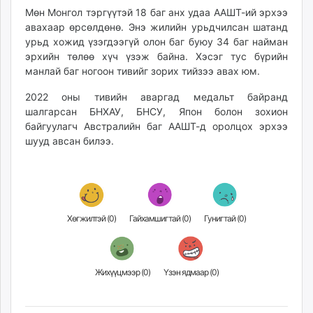
Мөн Монгол тэргүүтэй 18 баг анх удаа ААШТ-ий эрхээ
авахаар өрсөлдөнө. Энэ жилийн урьдчилсан шатанд
урьд хожид үзэгдээгүй олон баг буюу 34 баг найман
эрхийн төлөө хүч үзэж байна. Хэсэг тус бүрийн
манлай баг ногоон тивийг зорих тийзээ авах юм.
2022 оны тивийн аваргад медальт байранд
шалгарсан БНХАУ, БНСУ, Япон болон зохион
байгуулагч Австралийн баг ААШТ-д оролцох эрхээ
шууд авсан билээ.
Хөгжилтэй (
0
)
Гайхамшигтай (
0
)
Гунигтай (
0
)
Жихүүцмээр (
0
)
Үзэн ядмаар (
0
)