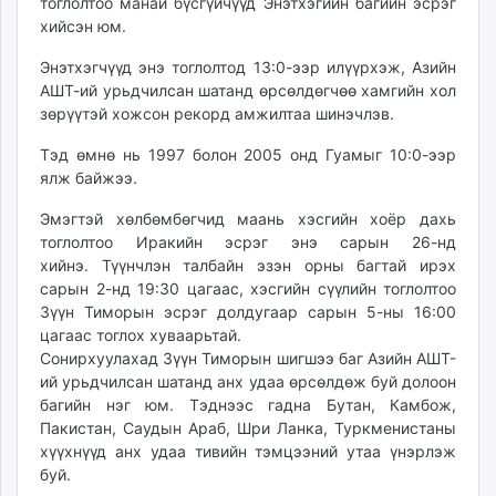
тоглолтоо манай бүсгүйчүүд Энэтхэгийн багийн эсрэг
unuudur.mn
хийсэн юм.
isee.mn
Энэтхэгчүүд энэ тоглолтод 13:0-ээр илүүрхэж, Азийн
mglradio.com
АШТ-ий урьдчилсан шатанд өрсөлдөгчөө хамгийн хол
fact.mn
зөрүүтэй хожсон рекорд амжилтаа шинэчлэв.
itoim.mn
Тэд өмнө нь 1997 болон 2005 онд Гуамыг 10:0-ээр
tumen.mn
ялж байжээ.
shuum.mn
times.mn
Эмэгтэй хөлбөмбөгчид маань хэсгийн хоёр дахь
tvmongolia.mn
тоглолтоо Иракийн эсрэг энэ сарын 26-нд
хийнэ. Түүнчлэн талбайн эзэн орны багтай ирэх
mass.mn
сарын 2-нд 19:30 цагаас, хэсгийн сүүлийн тоглолтоо
unegui.mn
Зүүн Тиморын эсрэг долдугаар сарын 5-ны 16:00
assa.mn
цагаас тоглох хуваарьтай.
toim.mn
Сонирхуулахад Зүүн Тиморын шигшээ баг Азийн АШТ-
tac.mn
ий урьдчилсан шатанд анх удаа өрсөлдөж буй долоон
багийн нэг юм. Тэднээс гадна Бутан, Камбож,
paparazzi.mn
Пакистан, Саудын Араб, Шри Ланка, Туркменистаны
unread.today
хүүхнүүд анх удаа тивийн тэмцээний утаа үнэрлэж
буй.