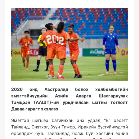
24
07
ikon.mn
11:55:18
14:35:02
mnb.mn
Livetv.mn
Eguur.mn
24tsag.mn
shuud.mn
eagle.mn
ergelt.mn
zarig.mn
today.mn
zuv.mn
2026 онд Австралид болох хөлбөмбөгийн
mminfo.mn
эмэгтэйчүүдийн Азийн Аварга Шалгаруулах
ugluu.mn
Тэмцээн (ААШТ)-ий урьдчилсан шатны тоглолт
urlag.mn
Даваа гарагт эхэллээ.
unen.mn
Эмэгтэй шигшээ багийнхан энэ удаад "B" хэсэгт
asu.mn
Тайланд, Энэтхэг, Зүүн Тимор, Иракийн бүсгүйчүүдтэй
shudarga.mn
өрсөлдөж буй. Тайландад болж буй хэсгийн эхний
shuurhai.mn