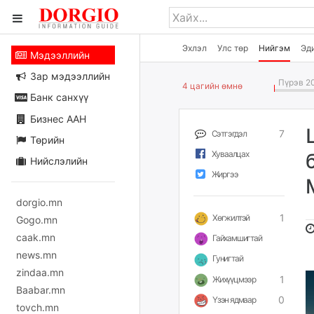
Эхлэл
Улс төр
Нийгэм
Эд
Мэдээллийн
Зар мэдээллийн
Пүрэв 20
4 цагийн өмнө
Банк санхүү
Бизнес ААН
7
Сэтгэгдэл
Төрийн
Хуваалцах
Нийслэлийн
Жиргээ
dorgio.mn
1
Хөгжилтэй
Gogo.mn
caak.mn
Гайхамшигтай
news.mn
Гунигтай
zindaa.mn
1
Жихүүцмээр
Baabar.mn
0
Үзэн ядмаар
tovch.mn