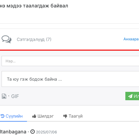
нэ мэдээ таалагдаж байвал
Сэтгэгдэлүүд (7)
Анхаара
·
GIF
Ил
Сүүлийн
Шилдэг
Таагүй
Altanbagana ·
2025/07/06