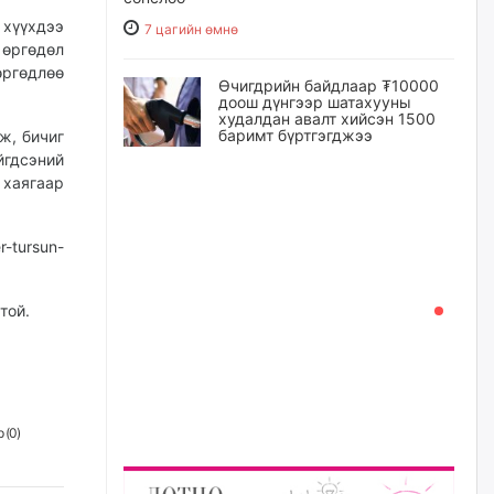
 хүүхдээ
7 цагийн өмнө
 өргөдөл
өргөдлөө
Өчигдрийн байдлаар ₮10000
доош дүнгээр шатахууны
худалдан авалт хийсэн 1500
баримт бүртгэгджээ
ж, бичиг
йгдсэний
7 цагийн өмнө
 хаягаар
Шатахуун олголтыг 50,000
төгрөгөөр хязгаарласныг
r-tursun-
нэмэгдүүлж 100,000 төгрөгт
хүргэхээр судалж байгаа
8 цагийн өмнө
той.
Ц.Сандаг-Очир: COP17 ба
COP31 хурлын уялдаа нь
Риогийн гурван конвенцын
нэгдсэн хэрэгжилтийг ахиулах
чухал алхам болно
 (
0
)
8 цагийн өмнө