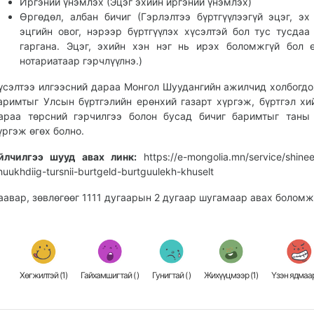
Иргэний үнэмлэх (Эцэг эхийн иргэний үнэмлэх)
Өргөдөл, албан бичиг (Гэрлэлтээ бүртгүүлээгүй эцэг, эх
эцгийн овог, нэрээр бүртгүүлэх хүсэлтэй бол тус тусдаа
гаргана. Эцэг, эхийн хэн нэг нь ирэх боломжгүй бол 
нотариатаар гэрчлүүлнэ.)
үсэлтээ илгээсний дараа Монгол Шуудангийн ажилчид холбогдо
аримтыг Улсын бүртгэлийн ерөнхий газарт хүргэж, бүртгэл хи
араа төрсний гэрчилгээ болон бусад бичиг баримтыг таны
үргэж өгөх болно.
йлчилгээ шууд авах линк:
https://e-mongolia.mn/service/shinee
huukhdiig-tursnii-burtgeld-burtguulekh-khuselt
аавар, зөвлөгөөг 1111 дугаарын 2 дугаар шугамаар авах боломж
Хөгжилтэй (
1
)
Гайхамшигтай (
)
Гунигтай (
)
Жихүүцмээр (
1
)
Үзэн ядмаар