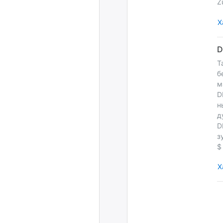
Z
Х
Т
б
м
D
н
д
D
з
$
Х