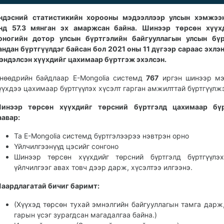
ндэсний статистикийн хорооны мэдээллээр улсын хэмжээ
нд 57.3 мянган эх амаржсан байна. Шинээр төрсөн хүүх
оногийн дотор улсын бүртгэлийн байгууллагын улсын бүр
андан бүртгүүлдэг байсан бол 2021 оны 11 дүгээр сараас эхлэ
эндэлсэн хүүхдийг цахимаар бүртгэж эхэлсэн.
нөөдрийн байдлаар E-Mongolia системд
767
иргэн шинээр мэ
үүхдээ цахимаар бүртгүүлэх хүсэлт гарган амжилттай бүртгүүлж
инээр төрсөн хүүхдийг төрсний бүртгэлд цахимаар бүр
аавар:
Та E-Mongolia системд бүртгэлээрээ нэвтрэн орно
Үйлчилгээнүүд цэсийг сонгоно
Шинээр төрсөн хүүхдийг төрсний бүртгэлд бүртгүүлэх
үйлчилгээг авах товч дээр дарж, хүсэлтээ илгээнэ.
аардлагатай бичиг баримт:
(Хүүхэд төрсөн тухай эмнэлгийн байгууллагын тамга дарж
гарын үсэг зурагдсан магадалгаа байна.)