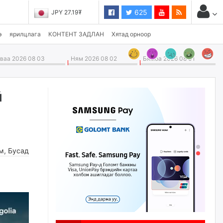
625
JPY 27.19₮
э
ярилцлага
КОНТЕНТ ЗАДЛАН
Хятад орноор
аа 2026 08 03
Ням 2026 08 02
Бямба 2026 08 01
й
м
,
Бусад