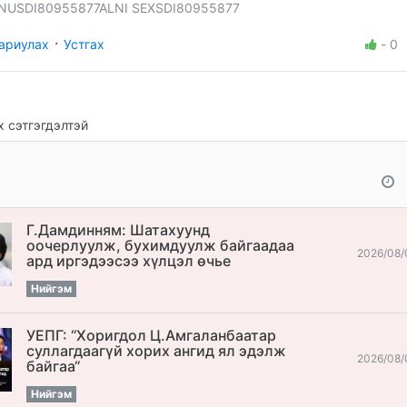
NUSDI80955877ALNI SEXSDI80955877
·
ариулах
Устгах
-
0
 сэтгэгдэлтэй
Г.Дамдинням: Шатахуунд
оочерлуулж, бухимдуулж байгаадаа
2026/08/
ард иргэдээсээ хүлцэл өчье
Нийгэм
УЕПГ: “Хоригдол Ц.Амгаланбаатар
cуллагдаагүй хорих ангид ял эдэлж
2026/08/
байгаа“
Нийгэм