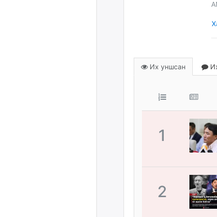
A
Х
Их уншсан
Их
1
2