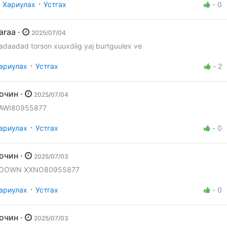
·
Хариулах
Устгах
-
0
Saraa ·
2025/07/04
adaadad torson xuuxdiig yaj burtguulex ve
·
ариулах
Устгах
-
2
Зочин ·
2025/07/04
AWI80955877
·
ариулах
Устгах
-
0
Зочин ·
2025/07/03
OOWN XXNO80955877
·
ариулах
Устгах
-
0
Зочин ·
2025/07/03