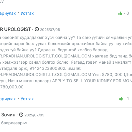
uv
·
ариулах
Устгах
-
0
DR UROLOGIST ·
2025/07/05
а бөөрийг худалдахыг хүсч байна уу? Та санхүүгийн хямралын у
өөрийг зарж борлуулах боломжийг эрэлхийлж байна уу, юу хий
эдэхгүй байна уу? Дараа нь бидэнтэй холбоо бариад
R.PRADHAN.UROLOGIST.LT.COL@GMAIL.COM
хаягаар бид танд б
ь хэмжээгээр санал болгох болно. Яагаад гэвэл манай эмнэлэгт
утагдалд орж, 91424323800802. имэйл:
R.PRADHAN.UROLOGIST.LT.COL@GMAIL.COM
Yнэ: $780, 000 (До
уун, Наян мянган доллар) APPLY TO SELL YOUR KIDNEY FOR M
 780,000.00
·
ариулах
Устгах
-
1
Зочин ·
2025/07/05
бөөрөөзарья