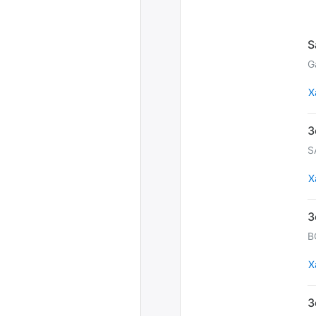
G
Х
S
Х
B
Х