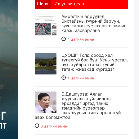
Шинэ
Их уншигдсан
Амралтын өдрүүдэд
Энхтайвны гүүрний баруун,
зүүн талын туслах авто замыг
хааж, засварлана
4 цагийн өмнө
ЦУОШГ: Голд ороод хөл
тулахгүй бол буц. Усны урсгал,
нүх, хуйлрал гэнэт хүнийг
татаж живэхэд хүргэдэг
4 цагийн өмнө
Б.Дашпүрэв: Аялал
жуулчлалын үйлчилгээ
эрхэлдэг иргэд таних
тэмдгийн хүрээгээр
шатахууныг хязгаарлалтгүй
авах боломжтой
6 цагийн өмнө