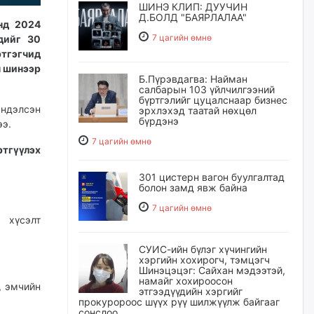
ШИНЭ КЛИП: ДУУЧИН
Д.БОЛД "БАЯРЛАЛАА"
нд 2024
7 цагийн өмнө
дийг 30
тгэгчид
н шинээр
Б.Пүрэвдагва: Найман
салбарын 103 үйлчилгээний
бүртгэлийг цуцалснаар бизнес
ндэлсэн
эрхлэхэд таатай нөхцөл
бүрдэнэ
ээ.
7 цагийн өмнө
тгүүлэх
301 цистерн вагон буулгалтад
болон замд явж байна
7 цагийн өмнө
 хүсэлт
СУИС-ийн бүлэг хүчингийн
хэргийн хохирогч, тэмцэгч
Шинэцэцэг: Сайхан мэдээтэй,
намайг хохироосон
, эмчийн
этгээдүүдийн хэргийг
прокуророос шүүх рүү шилжүүлж байгааг
сонслоо