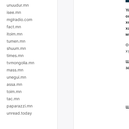
unuudur.mn
Ү
isee.mn
о
mglradio.com
х
fact.mn
х
itoim.mn
м
tumen.mn
Ө
shuum.mn
х
times.mn
Ш
tvmongolia.mn
з
mass.mn
unegui.mn
assa.mn
toim.mn
tac.mn
paparazzi.mn
Ш
unread.today