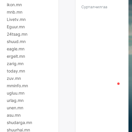
ikon.mn
Сурталчилгаа
mnb.mn
Livetv.mn
Eguur.mn
24tsag.mn
shuud.mn
eagle.mn
ergelt.mn
zarig.mn
today.mn
zuv.mn
mminfo.mn
ugluu.mn
urlag.mn
unen.mn
asu.mn
shudarga.mn
shuurhai.mn