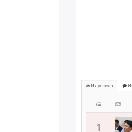
Их уншсан
Их
1