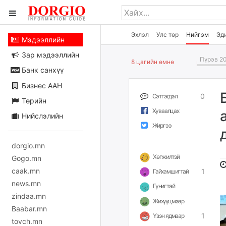
Эхлэл
Улс төр
Нийгэм
Эд
Мэдээллийн
Зар мэдээллийн
Пүрэв 20
8 цагийн өмнө
Банк санхүү
Бизнес ААН
0
Сэтгэгдэл
Төрийн
Хуваалцах
Нийслэлийн
Жиргээ
dorgio.mn
Хөгжилтэй
Gogo.mn
caak.mn
1
Гайхамшигтай
news.mn
Гунигтай
zindaa.mn
Жихүүцмээр
Baabar.mn
1
Үзэн ядмаар
tovch.mn