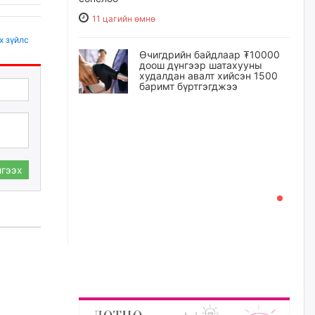
11 цагийн өмнө
х зүйлс
Өчигдрийн байдлаар ₮10000
доош дүнгээр шатахууны
худалдан авалт хийсэн 1500
баримт бүртгэгджээ
11 цагийн өмнө
Шатахуун олголтыг 50,000
төгрөгөөр хязгаарласныг
нэмэгдүүлж 100,000 төгрөгт
гээх
хүргэхээр судалж байгаа
12 цагийн өмнө
Ц.Сандаг-Очир: COP17 ба
COP31 хурлын уялдаа нь
Риогийн гурван конвенцын
нэгдсэн хэрэгжилтийг ахиулах
чухал алхам болно
12 цагийн өмнө