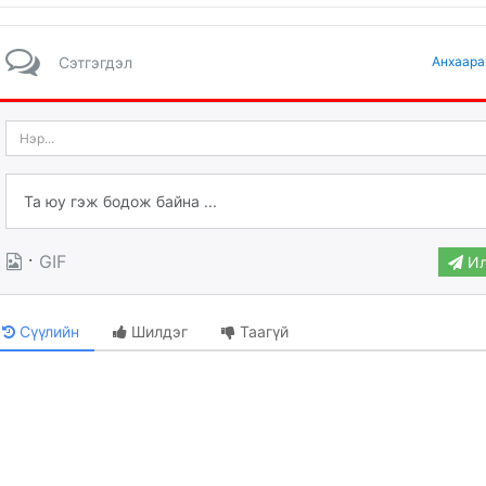
Сэтгэгдэл
Анхаара
·
GIF
Ил
Сүүлийн
Шилдэг
Таагүй