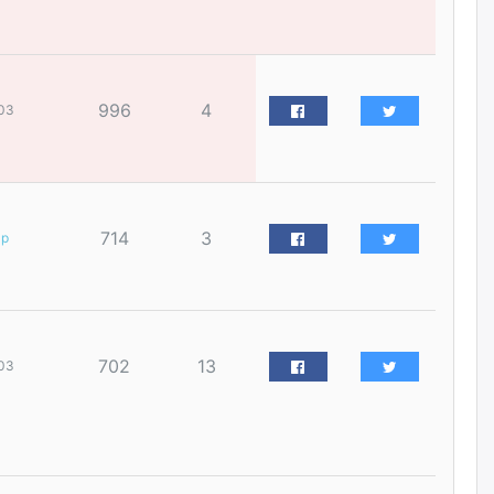
үйлчилгээний ажилтнуудын
ХАРИЛЦАА хандлагатай
холбоотой ГОМДОЛ их байгааг
дурдлаа
өчигдѳр
996
4
03
Бариста хийх нь залуусын
дунд яагаад трэнд болов
өчигдѳр
714
3
ар
Өмгөөлөгч Б.Оюунбилэг:
"Урьхан" Б.Чинбат гэж хүн
бизнес хамтрагчаа гүтгэж
хууль хяналтын байгууллагаар
шалгуулж, торны цаана
суулгана гэх мэтээр дарамталдаг
702
13
03
өчигдѳр
Д.Амарбаясгалан:
Шатахууныхаа 97 хувийг нэг
улсаас авдаг хараат байдлаа
зогсоож, Арабын орнуудаас