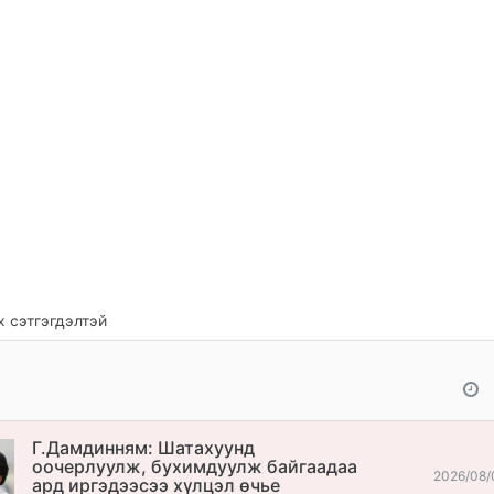
 сэтгэгдэлтэй
Г.Дамдинням: Шатахуунд
оочерлуулж, бухимдуулж байгаадаа
2026/08/
ард иргэдээсээ хүлцэл өчье