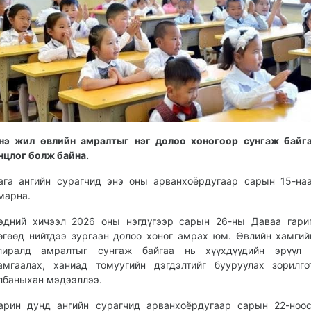
нэ жил өвлийн амралтыг нэг долоо хоногоор сунгаж байга
нцлог болж байна.
ага ангийн сурагчид энэ оны арванхоёрдугаар сарын 15-на
марна.
эдний хичээл 2026 оны нэгдүгээр сарын 26-ны Даваа гари
өгөөд нийтдээ зургаан долоо хоног амрах юм. Өвлийн хамгий
лиралд амралтыг сунгаж байгаа нь хүүхдүүдийн эрүүл 
амгаалах, ханиад томуугийн дэгдэлтийг бууруулах зорилг
лбаныхан мэдээллээ.
арин дунд ангийн сурагчид арванхоёрдугаар сарын 22-ноо