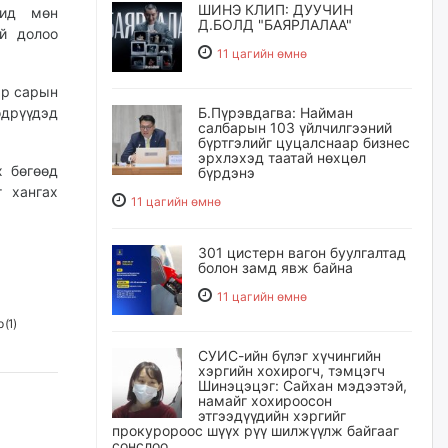
ШИНЭ КЛИП: ДУУЧИН
чид мөн
Д.БОЛД "БАЯРЛАЛАА"
й долоо
11 цагийн өмнө
ар сарын
Б.Пүрэвдагва: Найман
өдрүүдэд
салбарын 103 үйлчилгээний
бүртгэлийг цуцалснаар бизнес
эрхлэхэд таатай нөхцөл
х бөгөөд
бүрдэнэ
г хангах
11 цагийн өмнө
301 цистерн вагон буулгалтад
болон замд явж байна
11 цагийн өмнө
 (
1
)
СУИС-ийн бүлэг хүчингийн
хэргийн хохирогч, тэмцэгч
Шинэцэцэг: Сайхан мэдээтэй,
намайг хохироосон
этгээдүүдийн хэргийг
прокуророос шүүх рүү шилжүүлж байгааг
сонслоо