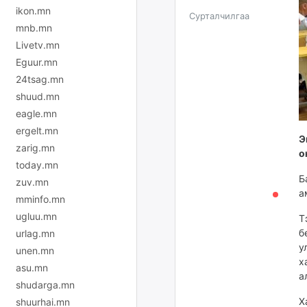
ikon.mn
Сурталчилгаа
mnb.mn
Livetv.mn
Eguur.mn
24tsag.mn
shuud.mn
eagle.mn
ergelt.mn
Э
zarig.mn
о
today.mn
Б
zuv.mn
а
mminfo.mn
ugluu.mn
Т
б
urlag.mn
у
unen.mn
х
asu.mn
а
shudarga.mn
Х
shuurhai.mn