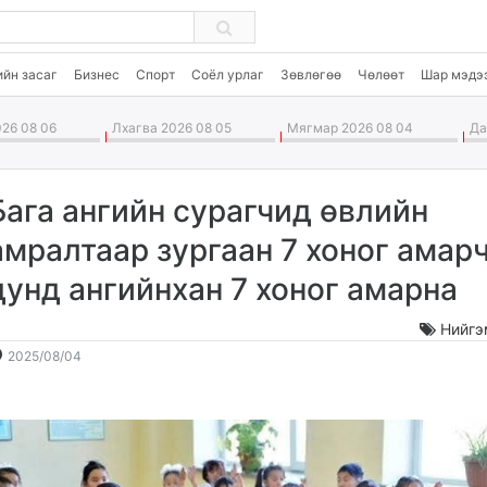
ийн засаг
Бизнес
Спорт
Соёл урлаг
Зөвлөгөө
Чөлөөт
Шар мэдэ
26 08 06
Лхагва 2026 08 05
Мягмар 2026 08 04
Дав
Бага ангийн сурагчид өвлийн
амралтаар зургаан 7 хоног амарч
дунд ангийнхан 7 хоног амарна
Нийгэ
2025-
2026-
2025/08/04
08-
08-
04
07
12:29:10
23:58:31