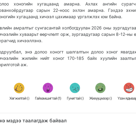
олоо хоногийн хугацаанд амарна. Ахлах ангийн сураг
рванхоёрдугаар сарын 22-ноос эхлэн амарна. Гэхдээ эхни
оногийн хугацаанд хичээл цахимаар үргэлжлэх юм байна.
влийн амралтыг сунгасантай холбогдуулан 2026 оны зургадуга
ичээлийн хуваарьт өөрчлөлт орж, зургаадугаар сарын 8-12-ны 
урагчид хичээллэнэ.
одруулбал, энэ долоо хоногт шалгалтын долоо хоног явагда
ичээлийн жилийн нийт хоног 170-185 байх хуулийн заалты
орилготой аж.
Хөгжилтэй (
)
Гайхамшигтай (
1
)
Гунигтай (
)
Жихүүцмээр (
)
Үзэн ядмаар
нэ мэдээ таалагдаж байвал