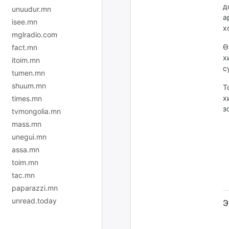
д
unuudur.mn
а
isee.mn
х
mglradio.com
Ө
fact.mn
х
itoim.mn
с
tumen.mn
shuum.mn
Т
х
times.mn
з
tvmongolia.mn
mass.mn
unegui.mn
assa.mn
toim.mn
tac.mn
paparazzi.mn
unread.today
Э