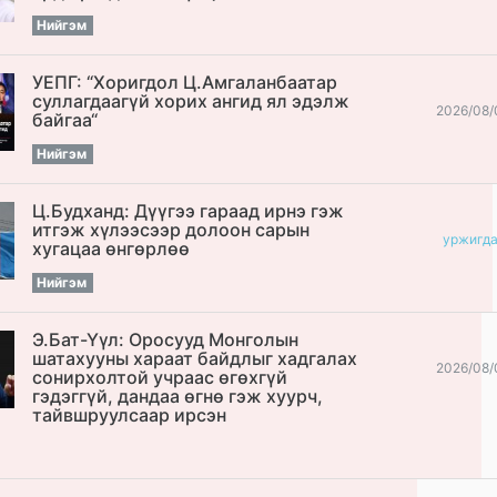
Нийгэм
УЕПГ: “Хоригдол Ц.Амгаланбаатар
cуллагдаагүй хорих ангид ял эдэлж
2026/08/
байгаа“
Нийгэм
Ц.Будханд: Дүүгээ гараад ирнэ гэж
итгэж хүлээсээр долоон сарын
уржигд
хугацаа өнгөрлөө
Нийгэм
Э.Бат-Үүл: Оросууд Монголын
шатахууны хараат байдлыг хадгалах
2026/08/
сонирхолтой учраас өгөхгүй
гэдэггүй, дандаа өгнө гэж хуурч,
тайвшруулсаар ирсэн