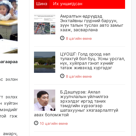
Шинэ
Их уншигдсан
Амралтын өдрүүдэд
Энхтайвны гүүрний баруун,
зүүн талын туслах авто замыг
хааж, засварлана
8 цагийн өмнө
ЦУОШГ: Голд ороод хөл
тулахгүй бол буц. Усны урсгал,
агаараа
нүх, хуйлрал гэнэт хүнийг
татаж живэхэд хүргэдэг
8 цагийн өмнө
ас эхлэн
Б.Дашпүрэв: Аялал
жуулчлалын үйлчилгээ
гт эхлэх
эрхэлдэг иргэд таних
н хүйтэн
тэмдгийн хүрээгээр
мэндийг
шатахууныг хязгаарлалтгүй
авах боломжтой
отой гэж
10 цагийн өмнө
с амарч,