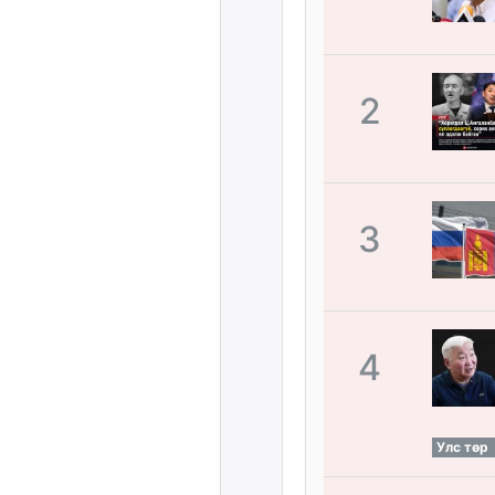
2
3
4
Улс төр