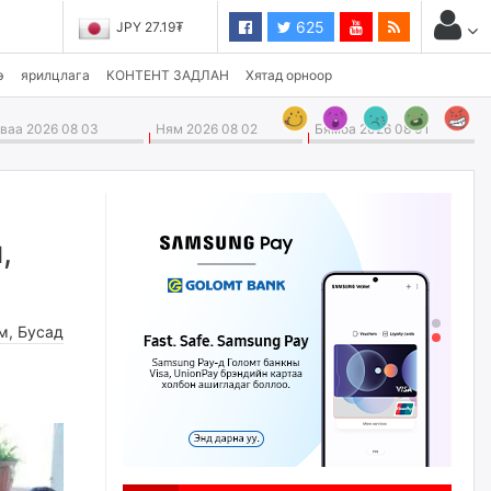
625
JPY 27.19₮
э
ярилцлага
КОНТЕНТ ЗАДЛАН
Хятад орноор
аа 2026 08 03
Ням 2026 08 02
Бямба 2026 08 01
,
м
,
Бусад