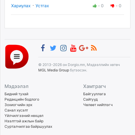
·
Хариулах
Устгах
-
0
-
0
© 2013-2026 он Dorgio.mn, Мэдээллийн хөтөч
MGL Media Group
бүтээсэн.
Мэдээлэл
Хамтрагч
Бидний тухай
Байгууллага
Редакцийн бодлого
Сайтууд
Зохиогчийн эрх
Чөлөөт нийтлэгч
Санал хүсэлт
Үйлчилгээний нөхцөл
Нээлттэй ажлын байр
Сурталчилгаа байршуулах