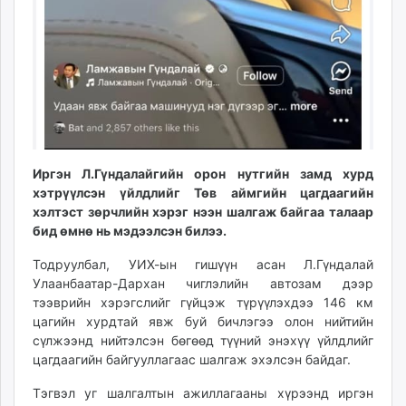
unuudur.mn
isee.mn
mglradio.com
fact.mn
itoim.mn
tumen.mn
shuum.mn
Иргэн Л.Гүндалайгийн орон нутгийн замд хурд
times.mn
хэтрүүлсэн үйлдлийг Төв аймгийн цагдаагийн
tvmongolia.mn
хэлтэст зөрчлийн хэрэг нээн шалгаж байгаа талаар
mass.mn
бид өмнө нь мэдээлсэн билээ.
unegui.mn
Тодруулбал, УИХ-ын гишүүн асан Л.Гүндалай
assa.mn
Улаанбаатар-Дархан чиглэлийн автозам дээр
toim.mn
тээврийн хэрэгслийг гүйцэж түрүүлэхдээ 146 км
tac.mn
цагийн хурдтай явж буй бичлэгээ олон нийтийн
paparazzi.mn
сүлжээнд нийтэлсэн бөгөөд түүний энэхүү үйлдлийг
unread.today
цагдаагийн байгууллагаас шалгаж эхэлсэн байдаг.
Тэгвэл уг шалгалтын ажиллагааны хүрээнд иргэн