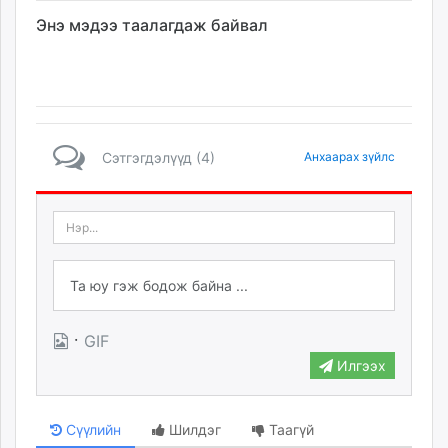
Энэ мэдээ таалагдаж байвал
Сэтгэгдэлүүд (4)
Анхаарах зүйлс
·
GIF
Илгээх
Сүүлийн
Шилдэг
Таагүй