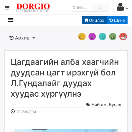
Онцлох
Шинэ
Мэдээллийн
Зар мэдээллийн
Архив
Банк санхүү
Бизнес ААН
Төрийн
Цагдаагийн алба хаагчийн
Нийслэлийн
дуудсан цагт ирэхгүй бол
Л.Гүндалайг дуудах
dorgio.mn
хуудас хүргүүлнэ
Gogo.mn
caak.mn
Нийгэм
,
Бусад
news.mn
2025-
2026-
2025/08/04
zindaa.mn
08-
08-
Baabar.mn
04
07
tovch.mn