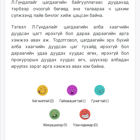
Л.Гүндалайг цагдаагийн байгууллагаас дуудахад
тэрбээр очоогүй бөгөөд энэ талаараа ч цахим
сүлжээнд лайв бичлэг хийж цацсан байна.
Тэгвэл Л.Гүндалайг цагдаагийн алба хаагчийн
дуудсан цагт ирэхгүй бол дараа дараагийн арга
хэмжээ авах аж. Тодотговол, цагдаагийн эрх бүхий
алба хаагчийн дуудсан цаг тухайд ирэхгүй бол
дараагийн удаа дуудах хуудас өгөх, ирэхгүй бол
прокурорын дуудах хуудас өгч, шүүхээр албадан
ирүүлэх зэрэг арга хэмжээ авах юм байна.
Хөгжилтэй (
2
)
Гайхамшигтай (
)
Гунигтай (
)
Жихүүцмээр (
1
)
Үзэн ядмаар (
0
)