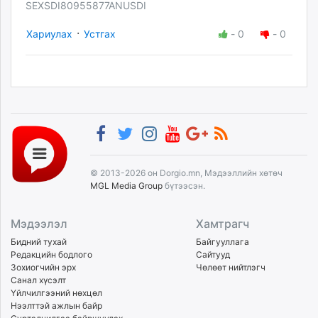
SEXSDI80955877ANUSDI
·
Хариулах
Устгах
-
0
-
0
© 2013-2026 он Dorgio.mn, Мэдээллийн хөтөч
MGL Media Group
бүтээсэн.
Мэдээлэл
Хамтрагч
Бидний тухай
Байгууллага
Редакцийн бодлого
Сайтууд
Зохиогчийн эрх
Чөлөөт нийтлэгч
Санал хүсэлт
Үйлчилгээний нөхцөл
Нээлттэй ажлын байр