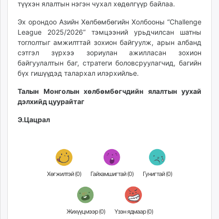
түүхэн ялалтын нэгэн чухал хөдөлгүүр байлаа.
Эх орондоо Азийн Хөлбөмбөгийн Холбооны “Challenge
League 2025/2026” тэмцээний урьдчилсан шатны
тоглолтыг амжилттай зохион байгуулж, арын албанд
сэтгэл зүрхээ зориулан ажилласан зохион
байгуулалтын баг, стратеги боловсруулагчид, багийн
бүх гишүүдэд талархал илэрхийлье.
Талын Монголын хөлбөмбөгчдийн ялалтын уухай
дэлхийд цуурайтаг
Э.Цацрал
Хөгжилтэй (
0
)
Гайхамшигтай (
0
)
Гунигтай (
0
)
Жихүүцмээр (
0
)
Үзэн ядмаар (
0
)