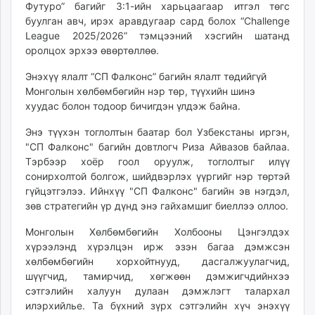
Футуро” багийг 3:1-ийн харьцаагаар итгэл төгс
unuudur.mn
буулган авч, ирэх аравдугаар сард болох “Challenge
isee.mn
League 2025/2026” тэмцээний хэсгийн шатанд
mglradio.com
оролцох эрхээ өвөртөллөө.
fact.mn
Энэхүү ялалт “СП Фалконс” багийн ялалт төдийгүй
itoim.mn
Монголын хөлбөмбөгийн нэр төр, түүхийн шинэ
tumen.mn
хуудас болон тодоор бичигдэн үлдэж байна.
shuum.mn
Энэ түүхэн тоглолтын баатар бол Узбекстаны иргэн,
times.mn
"СП Фалконс" багийн довтлогч Риза Айвазов байлаа.
tvmongolia.mn
Тэрбээр хоёр гоол оруулж, тоглолтыг илүү
mass.mn
сонирхолтой болгож, шийдвэрлэх үүргийг нэр төртэй
unegui.mn
гүйцэтгэлээ. Ийнхүү "СП Фалконс" багийн эв нэгдэл,
зөв стратегийн үр дүнд энэ гайхамшиг биеллээ оллоо.
assa.mn
toim.mn
Монголын Хөлбөмбөгийн Холбооны Цэнгэлдэх
tac.mn
хүрээлэнд хүрэлцэн ирж эзэн багаа дэмжсэн
paparazzi.mn
хөлбөмбөгийн хорхойтнууд, дасгалжуулагчид,
шүүгчид, тамирчид, хөгжөөн дэмжигчдийнхээ
unread.today
сэтгэлийн халуун дулаан дэмжлэгт талархал
илэрхийлье. Та бүхний зүрх сэтгэлийн хүч энэхүү