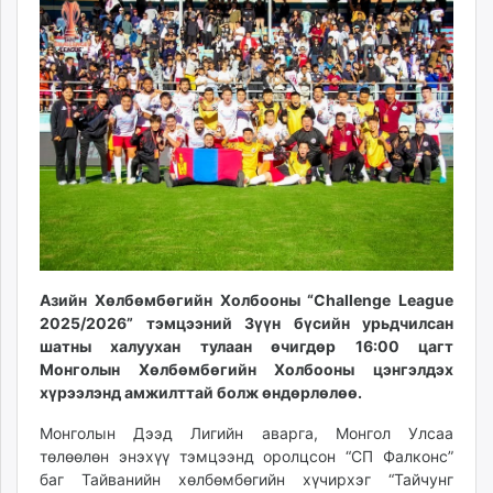
14:08:58
23:54:07
ikon.mn
mnb.mn
Livetv.mn
Eguur.mn
24tsag.mn
shuud.mn
eagle.mn
ergelt.mn
zarig.mn
today.mn
zuv.mn
Азийн Хөлбөмбөгийн Холбооны “Challenge League
mminfo.mn
2025/2026” тэмцээний Зүүн бүсийн урьдчилсан
шатны халуухан тулаан өчигдөр 16:00 цагт
ugluu.mn
Монголын Хөлбөмбөгийн Холбооны цэнгэлдэх
urlag.mn
хүрээлэнд амжилттай болж өндөрлөлөө.
unen.mn
asu.mn
Монголын Дээд Лигийн аварга, Монгол Улсаа
төлөөлөн энэхүү тэмцээнд оролцсон “СП Фалконс”
shudarga.mn
баг Тайванийн хөлбөмбөгийн хүчирхэг “Тайчунг
shuurhai.mn