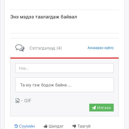
Энэ мэдээ таалагдаж байвал
Сэтгэгдэлүүд (4)
Анхаарах зүйлс
·
GIF
Илгээх
Сүүлийн
Шилдэг
Таагүй