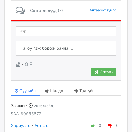
Сэтгэгдэлүүд (7)
Анхаарах зүйлс
·
GIF
Илгээх
Сүүлийн
Шилдэг
Таагүй
Зочин ·
2026/03/30
SAWI80955877
·
Хариулах
Устгах
-
0
-
0