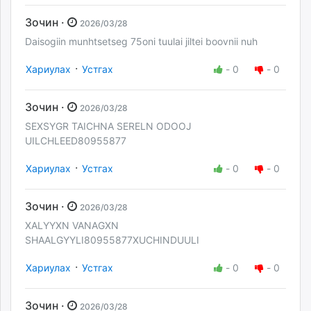
Зочин ·
2026/03/28
Daisogiin munhtsetseg 75oni tuulai jiltei boovnii nuh
·
Хариулах
Устгах
-
0
-
0
Зочин ·
2026/03/28
SEXSYGR TAICHNA SERELN ODOOJ
UILCHLEED80955877
·
Хариулах
Устгах
-
0
-
0
Зочин ·
2026/03/28
XALYYXN VANAGXN
SHAALGYYLI80955877XUCHINDUULI
·
Хариулах
Устгах
-
0
-
0
Зочин ·
2026/03/28