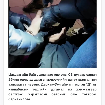
11:05:31
06:58:53
ikon.mn
mnb.mn
Livetv.mn
Eguur.mn
24tsag.mn
shuud.mn
eagle.mn
ergelt.mn
zarig.mn
today.mn
zuv.mn
mminfo.mn
ugluu.mn
Цагдаагийн байгууллагаас энэ оны 03 дугаар сарын
26-ны өдөр дуудлага, мэдээллийн дагуу шалгалтын
urlag.mn
ажиллагаа явуулж Дархан-Уул аймагт иргэн “Д” нь
unen.mn
каннабисын төрлийн ургамал их хэмжээгээр
asu.mn
бэлтгэж, хэрэглэсэн байсныг олж тогтоон,
shudarga.mn
баривчиллаа.
shuurhai.mn