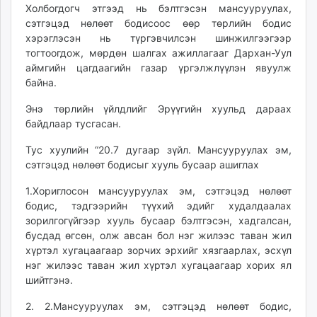
Холбогдогч этгээд нь бэлтгэсэн мансууруулах,
unuudur.mn
сэтгэцэд нөлөөт бодисоос өөр төрлийн бодис
isee.mn
хэрэглэсэн нь түргэвчилсэн шинжилгээгээр
mglradio.com
тогтоогдож, мөрдөн шалгах ажиллагааг Дархан-Уул
fact.mn
аймгийн цагдаагийн газар үргэлжлүүлэн явуулж
байна.
itoim.mn
tumen.mn
Энэ төрлийн үйлдлийг Эрүүгийн хуульд дараах
shuum.mn
байдлаар тусгасан.
times.mn
Тус хуулийн “20.7 дугаар зүйл. Мансууруулах эм,
tvmongolia.mn
сэтгэцэд нөлөөт бодисыг хууль бусаар ашиглах
mass.mn
unegui.mn
1.Хориглосон мансууруулах эм, сэтгэцэд нөлөөт
бодис, тэдгээрийн түүхий эдийг худалдаалах
assa.mn
зорилгогүйгээр хууль бусаар бэлтгэсэн, хадгалсан,
toim.mn
бусдад өгсөн, олж авсан бол нэг жилээс таван жил
tac.mn
хүртэл хугацаагаар зорчих эрхийг хязгаарлах, эсхүл
paparazzi.mn
нэг жилээс таван жил хүртэл хугацаагаар хорих ял
unread.today
шийтгэнэ.
2. 2.Мансууруулах эм, сэтгэцэд нөлөөт бодис,