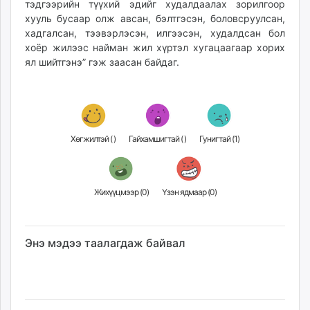
тэдгээрийн түүхий эдийг худалдаалах зорилгоор
хууль бусаар олж авсан, бэлтгэсэн, боловсруулсан,
хадгалсан, тээвэрлэсэн, илгээсэн, худалдсан бол
хоёр жилээс найман жил хүртэл хугацаагаар хорих
ял шийтгэнэ” гэж заасан байдаг.
Хөгжилтэй (
)
Гайхамшигтай (
)
Гунигтай (
1
)
Жихүүцмээр (
0
)
Үзэн ядмаар (
0
)
Энэ мэдээ таалагдаж байвал