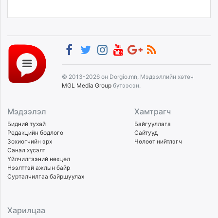
© 2013-2026 он Dorgio.mn, Мэдээллийн хөтөч
MGL Media Group
бүтээсэн.
Мэдээлэл
Хамтрагч
Бидний тухай
Байгууллага
Редакцийн бодлого
Сайтууд
Зохиогчийн эрх
Чөлөөт нийтлэгч
Санал хүсэлт
Үйлчилгээний нөхцөл
Нээлттэй ажлын байр
Сурталчилгаа байршуулах
Харилцаа