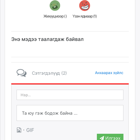
Жихүүцмээр (
)
Үзэн ядмаар (
1
)
Энэ мэдээ таалагдаж байвал
Сэтгэгдэлүүд (2)
Анхаарах зүйлс
·
GIF
Илгээх