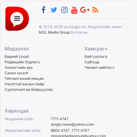
© 2013-2026 он Dorgio.mn, Мэдээллийн хөтөч
MGL Media Group
бүтээсэн.
Мэдээлэл
Хамтрагч
Бидний тухай
Байгууллага
Редакцийн бодлого
Сайтууд
Зохиогчийн эрх
Чөлөөт нийтлэгч
Санал хүсэлт
Үйлчилгээний нөхцөл
Нээлттэй ажлын байр
Сурталчилгаа байршуулах
Харилцаа
Мэдээний алба:
7711 4747
dorgio.news@yahoo.com
Маркетингийн алба:
8800 4147
,
7711 4747
mongolmediagroup@yahoo.com