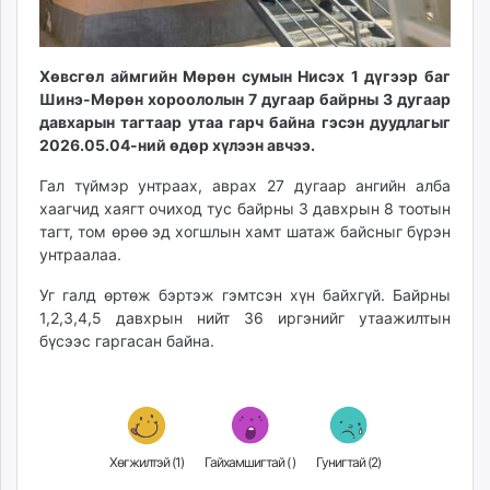
unuudur.mn
isee.mn
mglradio.com
Хөвсгөл аймгийн Мөрөн сумын Нисэх 1 дүгээр баг
Шинэ-Мөрөн хороололын 7 дугаар байрны 3 дугаар
fact.mn
давхарын тагтаар утаа гарч байна гэсэн дуудлагыг
itoim.mn
2026.05.04-ний өдөр хүлээн авчээ.
tumen.mn
shuum.mn
Гал түймэр унтраах, аврах 27 дугаар ангийн алба
хаагчид хаягт очиход тус байрны 3 давхрын 8 тоотын
times.mn
тагт, том өрөө эд хогшлын хамт шатаж байсныг бүрэн
tvmongolia.mn
унтраалаа.
mass.mn
unegui.mn
Уг галд өртөж бэртэж гэмтсэн хүн байхгүй. Байрны
1,2,3,4,5 давхрын нийт 36 иргэнийг утаажилтын
assa.mn
бүсээс гаргасан байна.
toim.mn
tac.mn
paparazzi.mn
unread.today
Хөгжилтэй (
1
)
Гайхамшигтай (
)
Гунигтай (
2
)