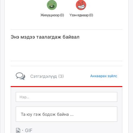
Жихүүцмээр (
0
)
Үзэн ядмаар (
0
)
Энэ мэдээ таалагдаж байвал
Сэтгэгдэлүүд (3)
Анхаарах зүйлс
·
GIF