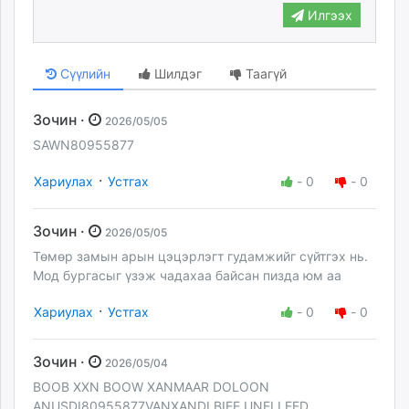
Илгээх
Сүүлийн
Шилдэг
Таагүй
Зочин ·
2026/05/05
SAWN80955877
·
Хариулах
Устгах
-
0
-
0
Зочин ·
2026/05/05
Төмөр замын арын цэцэрлэгт гудамжийг сүйтгэх нь.
Мод бургасыг үзэж чадахаа байсан пиздa юм аа
·
Хариулах
Устгах
-
0
-
0
Зочин ·
2026/05/04
BOOB XXN BOOW XANMAAR DOLOON
ANUSDI80955877VANXANDI BIEE UNELLEED