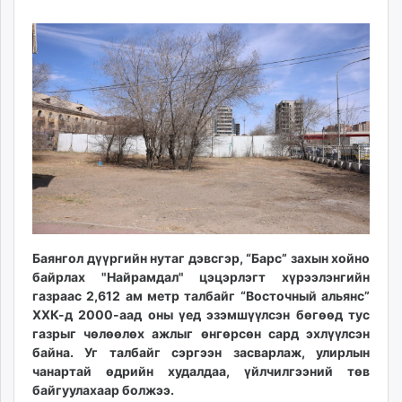
04
06
ikon.mn
16:41:41
22:46:57
mnb.mn
Livetv.mn
Eguur.mn
24tsag.mn
shuud.mn
eagle.mn
ergelt.mn
zarig.mn
today.mn
zuv.mn
Баянгол дүүргийн нутаг дэвсгэр, “Барс” захын хойно
mminfo.mn
байрлах "Найрамдал" цэцэрлэгт хүрээлэнгийн
ugluu.mn
газраас 2,612 ам метр талбайг “Восточный альянс”
urlag.mn
ХХК-д 2000-аад оны үед эзэмшүүлсэн бөгөөд тус
unen.mn
газрыг чөлөөлөх ажлыг өнгөрсөн сард эхлүүлсэн
asu.mn
байна. Уг талбайг сэргээн засварлаж, улирлын
чанартай өдрийн худалдаа, үйлчилгээний төв
shudarga.mn
байгуулахаар болжээ.
shuurhai.mn