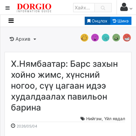
Онцлох
Шинэ
Мэдээллийн
Зар мэдээллийн
Архив
Банк санхүү
Бизнес ААН
Төрийн
Х.Нямбаатар: Барс захын
Нийслэлийн
хойно жимс, хүнсний
ногоо, сүү цагаан идээ
dorgio.mn
худалдаалах павильон
Gogo.mn
caak.mn
барина
news.mn
zindaa.mn
Нийгэм
,
Үйл явдал
2026-
2026-
Baabar.mn
2026/05/04
05-
08-
tovch.mn