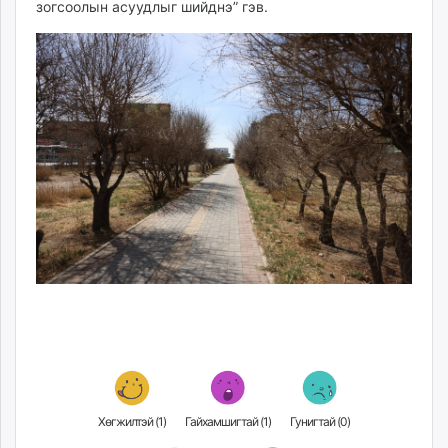
зогсоолын асуудлыг шийднэ” гэв.
Хөгжилтэй (
1
)
Гайхамшигтай (
1
)
Гунигтай (
0
)