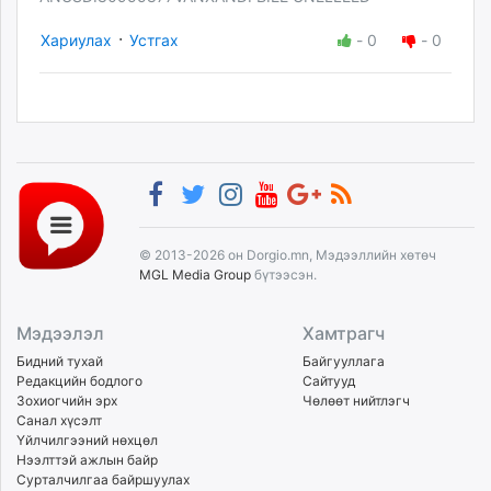
·
Хариулах
Устгах
-
0
-
0
© 2013-2026 он Dorgio.mn, Мэдээллийн хөтөч
MGL Media Group
бүтээсэн.
Мэдээлэл
Хамтрагч
Бидний тухай
Байгууллага
Редакцийн бодлого
Сайтууд
Зохиогчийн эрх
Чөлөөт нийтлэгч
Санал хүсэлт
Үйлчилгээний нөхцөл
Нээлттэй ажлын байр
Сурталчилгаа байршуулах