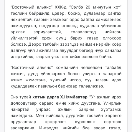
unuudur.mn
“Восточный альянс” ХХК-д “Сэлбэ 20 минутын хот”
isee.mn
төслийн байршилд цэвэр, бохир, дулаанаар хангах
нөхцөлтэй, газрын хэмжээг одоо байгаа хэмжээнээс
mglradio.com
нэмэгдүүлэн, нэгдүгээр эгнээнд худалдаа үйлчилгээ
fact.mn
эрхлэх зориулалттай, төлөвлөлтөд нийцсэн
itoim.mn
үйлчилгээтэй орон сууц барих газар олгохоор
tumen.mn
болжээ. Дээрх талбайн зэрэгцээ найман нэрийн хоёр
shuum.mn
дэлгүүр үйл ажиллагаа явуулдаг бөгөөд нүүх саналаа
илэрхийлж, газрын үнэлгээг хийж эхэлсэн байна.
times.mn
tvmongolia.mn
“Восточный альянс” компанийн чөлөөлсөн талбайд
mass.mn
жижиг, дунд үйлдвэрлэл болон улирлын чанартай
unegui.mn
жимс жимсгэнэ, хүнсний ногоо, сүү цагаан идээ
худалдаалах павильон барихаар төлөвлөжээ.
assa.mn
toim.mn
Энэ тухай
хотын дарга Х.Нямбаатар
"Уг ажлыг ирэх
tac.mn
долоодугаар сараас өмнө хийж дуусгана. Улирлын
paparazzi.mn
чанартай учраас ажлын байрны хүртээмж
нэмэгдэнэ. Мөн нийслэл, дүүргийн төсвийн хөрөнгө
unread.today
оруулалтаар цэцэрлэгт хүрээлэнг сэргээж
засварлана. Ингэхдээ нийтийн бие засах газар,