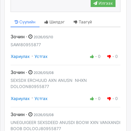
Илгээх
Сүүлийн
Шилдэг
Таагүй
Зочин ·
2026/05/10
SAWI80955877
·
Хариулах
Устгах
-
0
-
0
Зочин ·
2026/05/08
SEXSDX ERCHUUD AXN ANUSN NHXN
DOLOON80955877
·
Хариулах
Устгах
-
0
-
0
Зочин ·
2026/05/08
UNEGUIGEER SEXSDEED ANUSDI BOOW XXN VANXANDI
BOOB DOLOOJ80955877