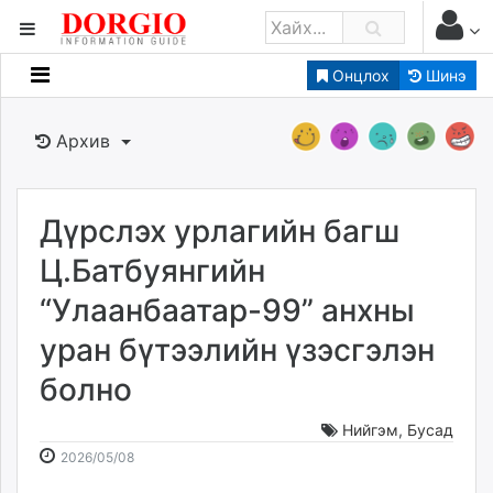
Онцлох
Шинэ
Мэдээллийн
Зар мэдээллийн
Архив
Банк санхүү
Бизнес ААН
Төрийн
Дүрслэх урлагийн багш
Нийслэлийн
Ц.Батбуянгийн
“Улаанбаатар-99” анхны
dorgio.mn
уран бүтээлийн үзэсгэлэн
Gogo.mn
caak.mn
болно
news.mn
zindaa.mn
Нийгэм
,
Бусад
2026-
2026-
Baabar.mn
2026/05/08
05-
08-
tovch.mn