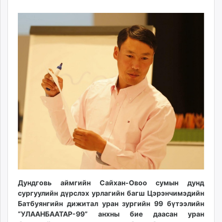
08
09
ikon.mn
15:52:33
21:24:58
mnb.mn
Livetv.mn
Eguur.mn
24tsag.mn
shuud.mn
eagle.mn
ergelt.mn
zarig.mn
today.mn
zuv.mn
mminfo.mn
ugluu.mn
urlag.mn
unen.mn
Дундговь аймгийн Сайхан-Овоо сумын дунд
сургуулийн дүрслэх урлагийн багш Цэрэнчимэдийн
asu.mn
Батбуянгийн дижитал уран зургийн 99 бүтээлийн
shudarga.mn
“УЛААНБААТАР-99” анхны бие даасан уран
shuurhai.mn