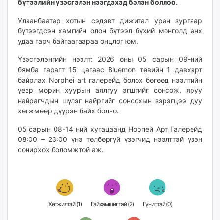
бүтээлийн үзэсгэлэн нээгдэхэд бэлэн боллоо.
unuudur.mn
Улаанбаатар хотын сэдэвт дижитал уран зургаар
isee.mn
бүтээгдсэн хамгийн олон бүтээл бүхий монголд анх
mglradio.com
удаа гарч байгаагаараа онцлог юм.
fact.mn
itoim.mn
Үзэсгэлэнгийн нээлт: 2026 оны 05 сарын 09-ний
бямба гарагт 15 цагаас Bluemon төвийн 1 давхарт
tumen.mn
байрлах Norphei art галерейд болох бөгөөд нээлтийн
shuum.mn
үеэр морин хуурын аялгуу эгшгийг сонсож, яруу
times.mn
найрагчдын шүлэг найргийг сонсохын зэрэгцээ дуу
tvmongolia.mn
хөгжмөөр дүүрэн байх болно.
mass.mn
05 сарын 08-14 ний хугацаанд Норпей Арт Галерейд
unegui.mn
08:00 – 23:00 үнэ төлбөргүй үзэгчид нээлттэй үзэн
assa.mn
сонирхох боломжтой аж.
toim.mn
tac.mn
paparazzi.mn
unread.today
Хөгжилтэй (
1
)
Гайхамшигтай (
2
)
Гунигтай (
0
)