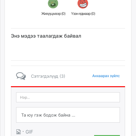
Жихүүцмээр (
0
)
Үзэн ядмаар (
0
)
Энэ мэдээ таалагдаж байвал
Сэтгэгдэлүүд (3)
Анхаарах зүйлс
·
GIF