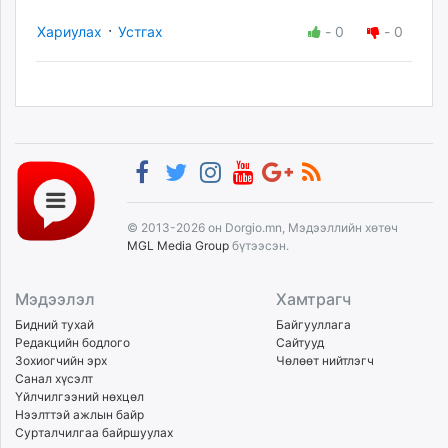
·
Хариулах
Устгах
-
0
-
0
© 2013-2026 он Dorgio.mn, Мэдээллийн хөтөч
MGL Media Group
бүтээсэн.
Мэдээлэл
Хамтрагч
Бидний тухай
Байгууллага
Редакцийн бодлого
Сайтууд
Зохиогчийн эрх
Чөлөөт нийтлэгч
Санал хүсэлт
Үйлчилгээний нөхцөл
Нээлттэй ажлын байр
Сурталчилгаа байршуулах