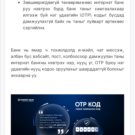
Зөвшөөрөгдөөгүй төхөөрөмжөөс интернэт банк
руу нэвтрэх бүрд банк таныг хамгаалахаар
илгээж буй нэг удаагийн \OTP\ кодыг бусдад
дамжуулахгүй байх нь таныг луйварт өртөхөөс
сэргийлнэ.
Банк нь ямар ч тохиолдолд и-мэйл, чат мессэж,
албан бус вэбсайт, пост, холбоосоор дамжуулан таны
интернэт банкны нэвтрэх нэр, нууц үг, OTP буюу нэг
удаагийн нууц кодоо оруулахыг шаарддаггүй болохыг
анхаарна уу.