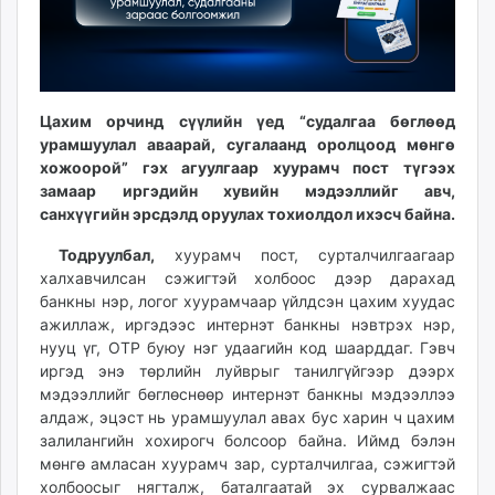
ikon.mn
mnb.mn
Livetv.mn
Eguur.mn
Цахим орчинд сүүлийн үед “судалгаа бөглөөд
24tsag.mn
урамшуулал аваарай, сугалаанд оролцоод мөнгө
shuud.mn
хожоорой” гэх агуулгаар хуурамч пост түгээх
eagle.mn
замаар иргэдийн хувийн мэдээллийг авч,
ergelt.mn
санхүүгийн эрсдэлд оруулах тохиолдол ихэсч байна.
zarig.mn
Тодруулбал,
хуурамч пост, сурталчилгаагаар
today.mn
халхавчилсан сэжигтэй холбоос дээр дарахад
zuv.mn
банкны нэр, логог хуурамчаар үйлдсэн цахим хуудас
mminfo.mn
ажиллаж, иргэдээс интернэт банкны нэвтрэх нэр,
нууц үг, OTP буюу нэг удаагийн код шаарддаг. Гэвч
ugluu.mn
иргэд энэ төрлийн луйврыг танилгүйгээр дээрх
urlag.mn
мэдээллийг бөглөснөөр интернэт банкны мэдээллээ
unen.mn
алдаж, эцэст нь урамшуулал авах бус харин ч цахим
asu.mn
залилангийн хохирогч болсоор байна. Иймд бэлэн
shudarga.mn
мөнгө амласан хуурамч зар, сурталчилгаа, сэжигтэй
shuurhai.mn
холбоосыг нягталж, баталгаатай эх сурвалжаас