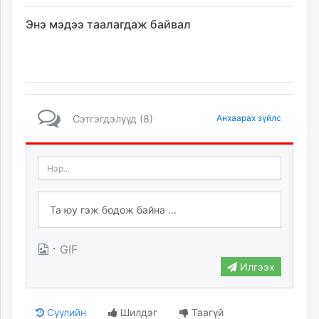
Энэ мэдээ таалагдаж байвал
Сэтгэгдэлүүд (8)
Анхаарах зүйлс
·
GIF
Илгээх
Сүүлийн
Шилдэг
Таагүй