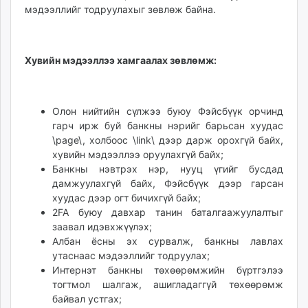
мэдээллийг тодруулахыг зөвлөж байна.
unuudur.mn
isee.mn
mglradio.com
Хувийн мэдээллээ хамгаалах зөвлөмж:
fact.mn
itoim.mn
tumen.mn
Олон нийтийн сүлжээ буюу Фэйсбүүк орчинд
shuum.mn
гарч ирж буй банкны нэрийг барьсан хуудас
times.mn
\page\, холбоос \link\ дээр дарж орохгүй байх,
tvmongolia.mn
хувийн мэдээллээ оруулахгүй байх;
mass.mn
Банкны нэвтрэх нэр, нууц үгийг бусдад
дамжуулахгүй байх, Фэйсбүүк дээр гарсан
unegui.mn
хуудас дээр огт бичихгүй байх;
assa.mn
2FA буюу давхар танин баталгаажуулалтыг
toim.mn
заавал идэвхжүүлэх;
tac.mn
Албан ёсны эх сурвалж, банкны лавлах
paparazzi.mn
утаснаас мэдээллийг тодруулах;
unread.today
Интернэт банкны төхөөрөмжийн бүртгэлээ
тогтмол шалгаж, ашигладаггүй төхөөрөмж
байвал устгах;