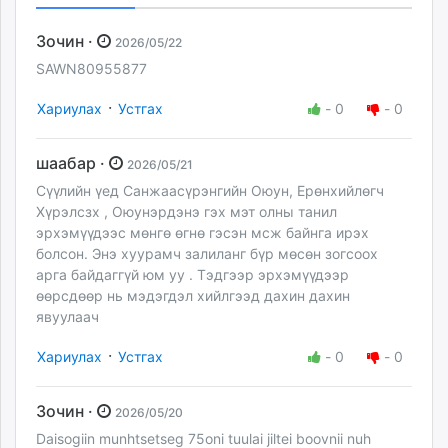
Зочин ·
2026/05/22
SAWN80955877
·
Хариулах
Устгах
-
0
-
0
шаабар ·
2026/05/21
Сүүлийн үед Санжаасүрэнгийн Оюун, Ерөнхийлөгч
Хүрэлсзх , Оюунэрдэнэ гэх мэт олны танил
эрхэмүүдээс мөнгө өгнө гэсэн мсж байнга ирэх
болсон. Энэ хуурамч залиланг бүр мөсөн зогсоох
арга байдаггүй юм уу . Тэдгээр эрхэмүүдээр
өөрсдөөр нь мэдэгдэл хийлгээд дахин дахин
явуулаач
·
Хариулах
Устгах
-
0
-
0
Зочин ·
2026/05/20
Daisogiin munhtsetseg 75oni tuulai jiltei boovnii nuh