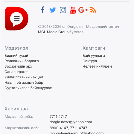
© 2013-2026 он Dorgio.mn, Мэдээллийн хөтөч
MGL Media Group
бүтээсэн.
Мэдээлэл
Хамтрагч
Бидний тухай
Байгууллага
Редакцийн бодлого
Сайтууд
Зохиогчийн эрх
Чөлөөт нийтлэгч
Санал хүсэлт
Үйлчилгээний нөхцөл
Нээлттэй ажлын байр
Сурталчилгаа байршуулах
Харилцаа
Мэдээний алба:
7711 4747
dorgio.news@yahoo.com
Маркетингийн алба:
8800 4147
,
7711 4747
mongolmediagroup@yahoo.com