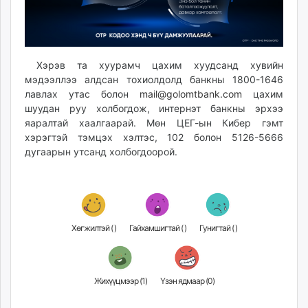
Хэрэв та хуурамч цахим хуудсанд хувийн
мэдээллээ алдсан тохиолдолд банкны 1800-1646
лавлах утас болон
mail@golomtbank.com
цахим
шуудан руу холбогдож, интернэт банкны эрхээ
яаралтай хаалгаарай. Мөн ЦЕГ-ын Кибер гэмт
хэрэгтэй тэмцэх хэлтэс, 102 болон 5126-5666
дугаарын утсанд холбогдоорой.
Хөгжилтэй (
)
Гайхамшигтай (
)
Гунигтай (
)
Жихүүцмээр (
1
)
Үзэн ядмаар (
0
)