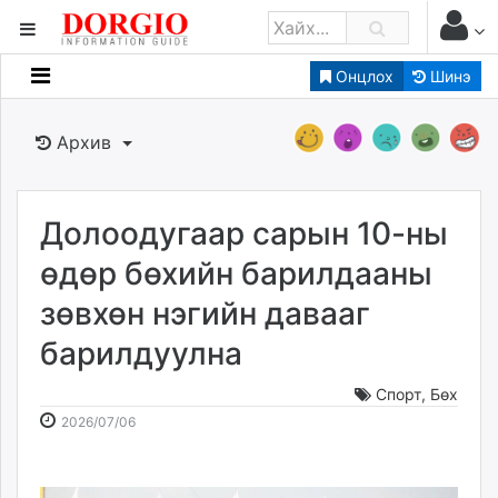
Онцлох
Шинэ
Мэдээллийн
Зар мэдээллийн
Архив
Банк санхүү
Бизнес ААН
Төрийн
Долоодугаар сарын 10-ны
Нийслэлийн
өдөр бөхийн барилдааны
зөвхөн нэгийн давааг
dorgio.mn
барилдуулна
Gogo.mn
caak.mn
Спорт
,
Бөх
news.mn
2026-
2026-
2026/07/06
zindaa.mn
07-
08-
Baabar.mn
06
06
tovch.mn