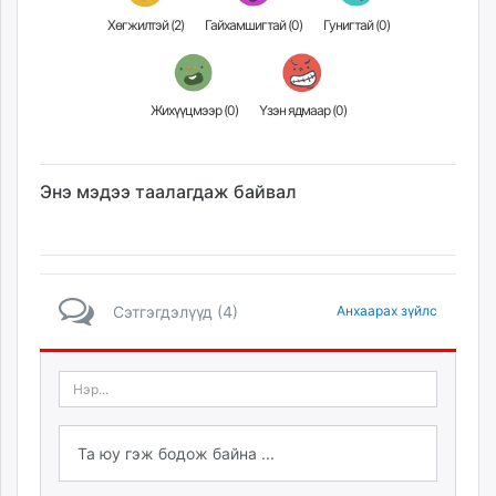
Хөгжилтэй (
2
)
Гайхамшигтай (
0
)
Гунигтай (
0
)
Жихүүцмээр (
0
)
Үзэн ядмаар (
0
)
Энэ мэдээ таалагдаж байвал
Сэтгэгдэлүүд (4)
Анхаарах зүйлс