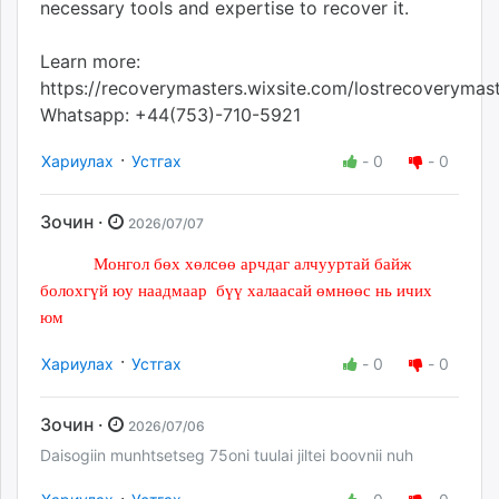
necessary tools and expertise to recover it.
Learn more:
https://recoverymasters.wixsite.com/lostrecoverymas
Whatsapp: +44(753)-710-5921
·
Хариулах
Устгах
-
0
-
0
Зочин ·
2026/07/07
Монгол бөх хөлсөө арчдаг алчууртай байж
болохгүй юу наадмаар бүү халаасай өмнөөс нь ичих
юм
·
Хариулах
Устгах
-
0
-
0
Зочин ·
2026/07/06
Daisogiin munhtsetseg 75oni tuulai jiltei boovnii nuh
·