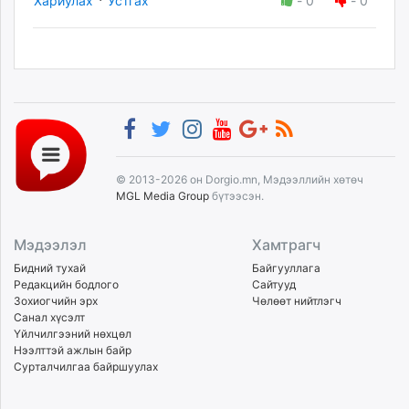
Хариулах
Устгах
-
0
-
0
© 2013-2026 он Dorgio.mn, Мэдээллийн хөтөч
MGL Media Group
бүтээсэн.
Мэдээлэл
Хамтрагч
Бидний тухай
Байгууллага
Редакцийн бодлого
Сайтууд
Зохиогчийн эрх
Чөлөөт нийтлэгч
Санал хүсэлт
Үйлчилгээний нөхцөл
Нээлттэй ажлын байр
Сурталчилгаа байршуулах