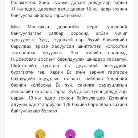
боломжтой. Хоёр, гурвын давааг долдугаар сарын
unuudur.mn
11-ны өдөр, дөрвөөс дээш давааг 12-ны өдөр зохион
isee.mn
байгуулах шийдвэр гарсан байна.
mglradio.com
Мөн Монголын допингийн эсрэг үндэсний
fact.mn
байгууллагаас салбар хороонд албан бичиг
itoim.mn
хүргүүлсэн. Үүнд тодорхой нэр бүхий бөхчүүдийн
tumen.mn
барилдах эрхээ хасуулсан шийтгэлтэй холбоотой
shuum.mn
жагсаалтыг ирүүлсэн. Энэ жилийн наадамд
Н.Өсөхбаяр арсланг барилдуулах шийдвэр гараагүй.
times.mn
Шийтгэлийн хугацаа нь дуусаагүй бөхчүүдийг
tvmongolia.mn
бүртгэхгүй гэв. Харин Ёс зүйн зөрчил гаргасан
mass.mn
бөхчүүдийн асуудлын талаарх шийдвэр Үндэсний
unegui.mn
бөхийн холбооны Ёс зүй, сахилга хариуцлагын
assa.mn
зөвлөлийн хурлаас гарна. Хүй долоо худаг долдугаар
toim.mn
сарын 13-ны өдөр зохион байгуулагдар Дэлхийн
адууны өдөрт зориулан 128 бөхийн барилдаан зохион
tac.mn
байгуулахаар болжээ.
paparazzi.mn
unread.today