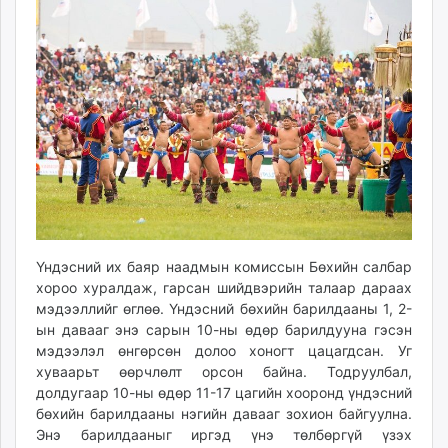
16:48:20
10:15:27
ikon.mn
mnb.mn
Livetv.mn
Eguur.mn
24tsag.mn
shuud.mn
eagle.mn
ergelt.mn
zarig.mn
today.mn
zuv.mn
Үндэсний их баяр наадмын комиссын Бөхийн салбар
хороо хуралдаж, гарсан шийдвэрийн талаар дараах
mminfo.mn
мэдээллийг өглөө. Үндэсний бөхийн барилдааны 1, 2-
ugluu.mn
ын давааг энэ сарын 10-ны өдөр барилдууна гэсэн
urlag.mn
мэдээлэл өнгөрсөн долоо хоногт цацагдсан. Уг
unen.mn
хуваарьт өөрчлөлт орсон байна. Тодруулбал,
asu.mn
долдугаар 10-ны өдөр 11-17 цагийн хооронд үндэсний
бөхийн барилдааны нэгийн давааг зохион байгуулна.
shudarga.mn
Энэ барилдааныг иргэд үнэ төлбөргүй үзэх
shuurhai.mn