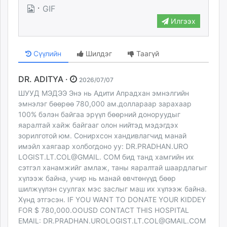
·
GIF
Илгээх
Сүүлийн
Шилдэг
Таагүй
DR. ADITYA ·
2026/07/07
ШУУД МЭДЭЭ Энэ нь Адити Апрадхан эмнэлгийн
эмнэлэг бөөрөө 780,000 ам.доллараар зарахаар
100% бэлэн байгаа эрүүл бөөрний доноруудыг
яаралтай хайж байгааг олон нийтэд мэдэгдэх
зорилготой юм. Сонирхсон хандивлагчид манай
имэйл хаягаар холбогдоно уу: DR.PRADHAN.URO
LOGIST.LT.COL@GMAIL. COM бид танд хамгийн их
сэтгэл ханамжийг амлаж, таны яаралтай шаардлагыг
хүлээж байна, учир нь манай өвчтөнүүд бөөр
шилжүүлэн суулгах мэс заслыг маш их хүлээж байна.
Хүнд этгэсэн. IF YOU WANT TO DONATE YOUR KIDDEY
FOR $ 780,000.OOUSD CONTACT THIS HOSPITAL
EMAIL:
DR.PRADHAN.UROLOGIST.LT.COL@GMAIL.COM