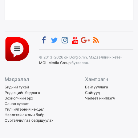
© 2013-2026 он Dorgio.mn, Мэдээллийн хөтөч
MGL Media Group
бүтээсэн.
Мэдээлэл
Хамтрагч
Бидний тухай
Байгууллага
Редакцийн бодлого
Сайтууд
Зохиогчийн эрх
Чөлөөт нийтлэгч
Санал хүсэлт
Үйлчилгээний нөхцөл
Нээлттэй ажлын байр
Сурталчилгаа байршуулах