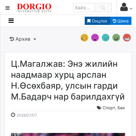
Онцлох
Шинэ
Мэдээллийн
Зар мэдээллийн
Архив
Банк санхүү
Бизнес ААН
Төрийн
Ц.Магалжав: Энэ жилийн
Нийслэлийн
наадмаар хурц арслан
Н.Өсөхбаяр, улсын гарди
dorgio.mn
М.Бадарч нар барилдахгүй
Gogo.mn
caak.mn
Спорт
,
Бөх
news.mn
2026-
2026-
2026/07/07
zindaa.mn
07-
08-
Baabar.mn
07
08
tovch.mn