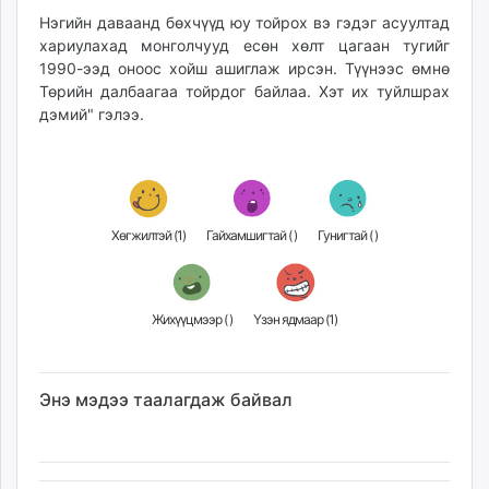
Нэгийн даваанд бөхчүүд юу тойрох вэ гэдэг асуултад
хариулахад монголчууд есөн хөлт цагаан тугийг
1990-ээд оноос хойш ашиглаж ирсэн. Түүнээс өмнө
Төрийн далбаагаа тойрдог байлаа. Хэт их туйлшрах
дэмий" гэлээ.
Хөгжилтэй (
1
)
Гайхамшигтай (
)
Гунигтай (
)
Жихүүцмээр (
)
Үзэн ядмаар (
1
)
Энэ мэдээ таалагдаж байвал