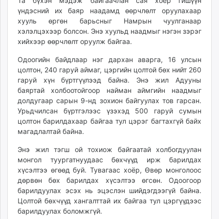
Та бүхэн мэдэж байгаачлан сая хоёр гишүүн
үндэсний их баяр наадамд өөрчлөлт оруулахаар
хууль өргөн барьсныг Намрын чуулганаар
хэлэлцэхээр болсон. Энэ хуульд наадмыг нэгэн зэрэг
хийхээр өөрчлөлт оруулж байгаа.
Одоогийн байдлаар нэг дархан аварга, 16 улсын
цолтон, 240 гаруй аймаг, цэргийн цолтой бөх нийт 260
гаруй хүн бүртгүүлээд байна. Энэ жил Адууны
баяртай холбоотойгоор найман аймгийн наадмыг
долдугаар сарын 9-нд зохион байгуулах тов гарсан.
Урьдчилсан бүртгэлээс үзэхэд 500 гаруй сумын
цолтон барилдахаар байгаа тул цэрэг багтахгүй байх
магадлалтай байна.
Энэ жил тэгш ой тохиож байгаатай холбогдуулан
монгол туургатнуудаас бөхчүүд ирж барилдах
хүсэлтээ өгөөд буй. Тувагаас хоёр, Өвөр монголоос
дөрвөн бөх барилдах хүсэлтээ өгсөн. Одоогоор
барилдуулах эсэх нь эцэслэн шийдэгдээгүй байна.
Цолтой бөхчүүд хангалттай их байгаа тул цэргүүдээс
барилдуулах боломжгүй.