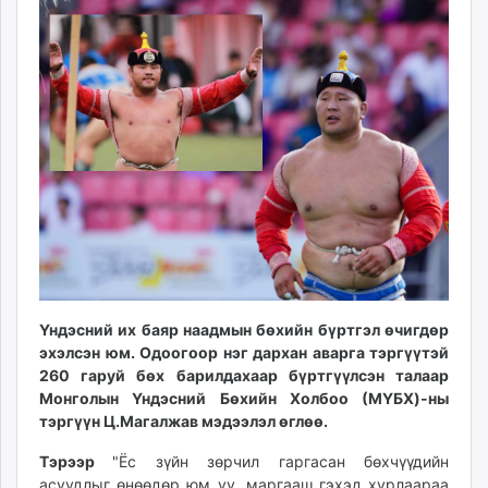
10:13:47
04:28:29
ikon.mn
mnb.mn
Livetv.mn
Eguur.mn
24tsag.mn
shuud.mn
eagle.mn
ergelt.mn
zarig.mn
today.mn
zuv.mn
mminfo.mn
Үндэсний их баяр наадмын бөхийн бүртгэл өчигдөр
ugluu.mn
эхэлсэн юм. Одоогоор нэг дархан аварга тэргүүтэй
urlag.mn
260 гаруй бөх барилдахаар бүртгүүлсэн талаар
Монголын Үндэсний Бөхийн Холбоо (МҮБХ)-ны
unen.mn
тэргүүн Ц.Магалжав мэдээлэл өглөө.
asu.mn
shudarga.mn
Тэрээр
"Ёс зүйн зөрчил гаргасан бөхчүүдийн
shuurhai.mn
асуудлыг өнөөдөр юм уу, маргааш гэхэд хурлаараа