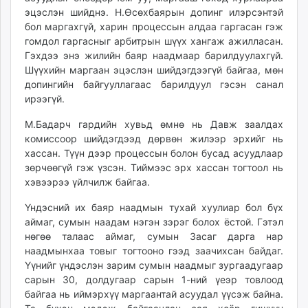
эцэслэн шийднэ. Н.Өсөхбаярын допинг илэрсэнтэй
unuudur.mn
бол маргахгүй, харин процессын алдаа гаргасан гэж
isee.mn
гомдол гаргасныг арбитрын шүүх хангаж ажилласан.
mglradio.com
Гэхдээ энэ жилийн баяр наадмаар барилдуулахгүй.
fact.mn
Шүүхийн маргаан эцэслэн шийдэгдээгүй байгаа, мөн
itoim.mn
допингийн байгууллагаас барилдуул гэсэн санал
tumen.mn
ирээгүй.
shuum.mn
М.Бадарч гардийн хувьд өмнө нь Давж заалдах
times.mn
комиссоор шийдэгдээд дөрвөн жилээр эрхийг нь
tvmongolia.mn
хассан. Түүн дээр процессын болон бусад асуудлаар
mass.mn
зөрчөөгүй гэж үзсэн. Тиймээс эрх хассан тогтоол нь
хэвээрээ үйлчилж байгаа.
unegui.mn
assa.mn
Үндэсний их баяр наадмын тухай хуулиар бол бүх
toim.mn
аймаг, сумын наадам нэгэн зэрэг болох ёстой. Гэтэл
tac.mn
нөгөө талаас аймаг, сумын Засаг дарга нар
наадмынхаа товыг тогтооно гээд заачихсан байдаг.
paparazzi.mn
Үүнийг үндэслэн зарим сумын наадмыг зургаадугаар
unread.today
сарын 30, долдугаар сарын 1-ний үеэр товлоод
байгаа нь иймэрхүү маргаантай асуудал үүсэж байна.