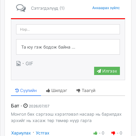
Сэтгэгдэлүүд (1)
Анхаарах зүйлс
·
GIF
Илгээх
Сүүлийн
Шилдэг
Таагүй
Бат ·
2026/07/07
Монгол бөх сэргээш хэрэглэвэл насаар нь барилдах
эрхийг нь хасаж төр төмөр нүүр гарга
·
Хариулах
Устгах
-
0
-
0