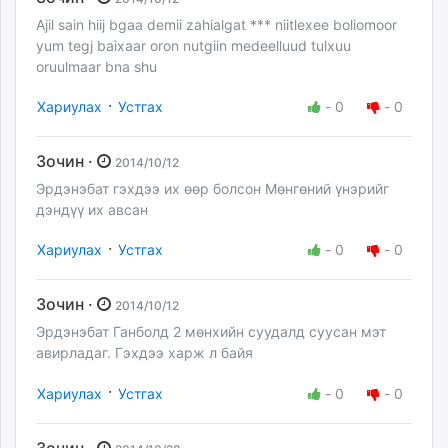
Ajil sain hiij bgaa demii zahialgat *** niitlexee boliomoor
yum tegj baixaar oron nutgiin medeelluud tulxuu
oruulmaar bna shu
·
Хариулах
Устгах
-
0
-
0
Зочин ·
2014/10/12
Эрдэнэбат гэхдээ их өөр болсон Мөнгөний үнэрийг
дэндүү их авсан
·
Хариулах
Устгах
-
0
-
0
Зочин ·
2014/10/12
Эрдэнэбат Ганболд 2 мөнхийн суудалд суусан мэт
авирладаг. Гэхдээ харж л байя
·
Хариулах
Устгах
-
0
-
0
Зочин ·