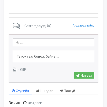
Сэтгэгдэлүүд (9)
Анхаарах зүйлс
·
GIF
Илгээх
Сүүлийн
Шилдэг
Таагүй
Зочин ·
2014/10/11