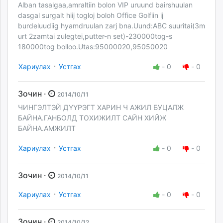
Alban tasalgaa,amraltiin bolon VIP uruund bairshuulan
dasgal surgalt hiij togloj boloh Office Golfiin ij
burdeluudiig hyamdruulan zarj bna.Uund:ABC suuritai(3m
urt 2zamtai zulegtei,putter-n set)-230000tog-s
180000tog bolloo.Utas:95000020,95050020
·
Хариулах
Устгах
-
0
-
0
Зочин ·
2014/10/11
ЧИНГЭЛТЭЙ ДҮҮРЭГТ ХАРИН Ч АЖИЛ БУЦАЛЖ
БАЙНА.ГАНБОЛД ТОХИЖИЛТ САЙН ХИЙЖ
БАЙНА.АМЖИЛТ
·
Хариулах
Устгах
-
0
-
0
Зочин ·
2014/10/11
·
Хариулах
Устгах
-
0
-
0
Зочин ·
2014/10/12