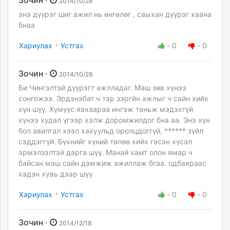
2014/10/28
энэ дүүрэг шиг ажил нь өнгөлөг , саыхан дүүрэг хаана
бнаа
·
Хариулах
Устгах
-
0
-
0
Зочин ·
2014/10/28
Би Чингэлтэй дүүрэгт ажлладаг. Маш зөв хүнээ
сонгожээ. Эрдэнэбат ч тэр зэргйн ажлыг ч сайн хийх
хүн шүү. Хүмүүс яахаараа ингэж таньж мэдэхгүй
хүнээ худал үгээр хэлж доромжилдог бна аа. Энэ хүн
бол авилгал хээл хахуульд оролцдоггүй, ****** зүйл
сэддэггүй. Бүхнийг хүний төлөө хийх гэсэн хүсэл
эрмэлзэлтэй дарга шүү. Манай хамт олон ямар ч
байсан маш сайн дэмжиж ажиллаж бгаа. одбаяраас
хэдэн хувь дээр шүү
·
Хариулах
Устгах
-
0
-
0
Зочин ·
2014/12/18