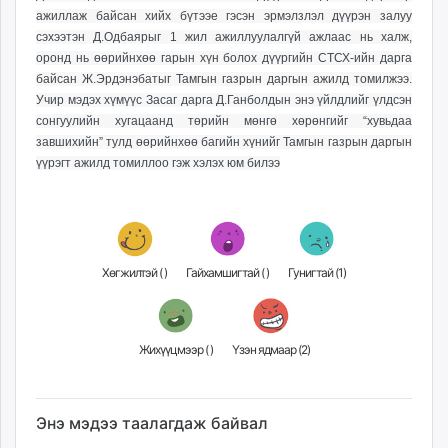
unuudur.mn
ажиллаж байсан хийх бүтээе гэсэн эрмэлзлэл дүүрэн залуу
сэхээтэн Д.Одбаярыг 1 жил ажиллуулалгүй ажлаас нь халж,
isee.mn
оронд нь өөрийнхөө гарын хүн болох дүүргийн СТСХ-ийн дарга
mglradio.com
байсан Ж.Эрдэнэбатыг Тамгын газрын даргын ажилд томилжээ.
fact.mn
Учир мэдэх хүмүүс Засаг дарга Д.Ганболдын энэ үйлдлийг үлдсэн
itoim.mn
сонгуулийн хугацаанд төрийн мөнгө хөрөнгийг “хувьдаа
tumen.mn
завшихийн” тулд өөрийнхөө багийн хүнийг Тамгын газрын даргын
үүрэгт ажилд томиллоо гэж хэлэх юм билээ
shuum.mn
times.mn
tvmongolia.mn
mass.mn
unegui.mn
Хөгжилтэй (
)
Гайхамшигтай (
)
Гунигтай (
1
)
assa.mn
toim.mn
tac.mn
Жихүүцмээр (
)
Үзэн ядмаар (
2
)
paparazzi.mn
unread.today
Энэ мэдээ таалагдаж байвал