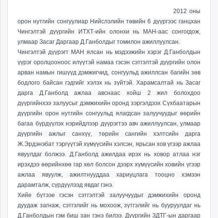
ikon.mn
17:59:59
11:32:57
2012 оны
mnb.mn
орон нутгийн сонгуулиар Нийслэлийн төвийн 6 дүүргээс ганцхан
Livetv.mn
Чингэлтэй дүүргийн ИТХТ-ийн олонхи нь МАН-аас сонгогдож,
улмаар Засаг Даргаар Д.Ганболдыг томилон ажиллуулсан.
Eguur.mn
Чингэлтэй дүүрэгт МАН ялсан нь мэдээжийн хэрэг Д.Ганболдын
24tsag.mn
үүрэг оролцооноос илүүтэй намаа гэсэн сэтгэлтэй дүүргийн олон
shuud.mn
арван намын гишүүд дэмжигчид, сонгуульд ажиллсан багийн зөв
eagle.mn
бодлого байсан гэдгийг хэлэх нь зүйтэй. Харамсалтай нь Засаг
ergelt.mn
дарга Д.Ганболд ажлаа авснаас хойш 2 жил болохдоо
дүүргийнхээ залуусыг дэмжихийн оронд зэргэлдээх Сүхбаатарын
zarig.mn
дүүргийн орон нутгийн сонгуульд ялагдсан залуучуудыг өөрийн
today.mn
багаа бүрдүүлэх нэрийдлээр дүүрэгтээ авч ажиллуулсан, улмаар
zuv.mn
дүүргийн ажлыг санхүү, төрийн сангийн хэлтсийн дарга
mminfo.mn
Ж.Эрдэнэбат тэргүүтэй хүмүүсийн хэлсэн, ярьсан хов үгээр ажлаа
ugluu.mn
явуулдаг болжээ. Д.Ганболд ажилдаа ирэх нь ховор атлаа нэг
ирэхдээ өөрийнхөө гар хөл болсон дээрх хүмүүсийн ховийн үгээр
urlag.mn
ажлаа явуулж, ажилтнууддаа хариуцлага тооцно хэмээн
unen.mn
дарамталж, сүрдүүлээд явдаг гэнэ.
asu.mn
Хийе бүтээе гэсэн сэтгэлтэй залуучуудыг дэмжихийн оронд
shudarga.mn
дуудаж загнаж, сэтгэлийг нь мохоож, зүтгэлийг нь бууруулдаг нь
shuurhai.mn
Д.Ганболдын гэм биш зан гэнэ билээ. Дүүргийн ЗДТГ-ын даргаар