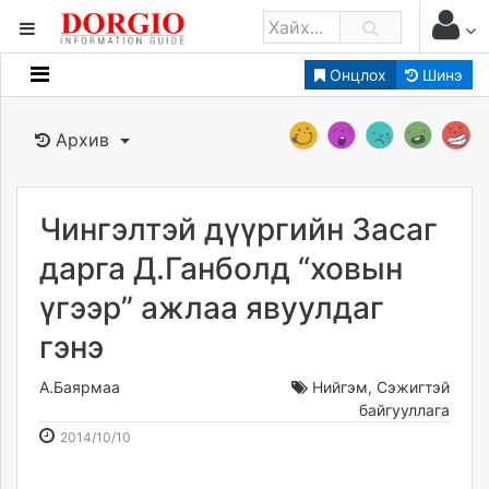
Онцлох
Шинэ
Мэдээллийн
Зар мэдээллийн
Архив
Банк санхүү
Бизнес ААН
Төрийн
Чингэлтэй дүүргийн Засаг
Нийслэлийн
дарга Д.Ганболд “ховын
үгээр” ажлаа явуулдаг
dorgio.mn
гэнэ
Gogo.mn
caak.mn
А.Баярмаа
Нийгэм
,
Сэжигтэй
news.mn
байгууллага
zindaa.mn
2014-
2026-
2014/10/10
Baabar.mn
10-
08-
tovch.mn
10
08