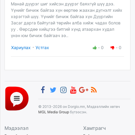
Манай дүүрэг шиг хийсэн дүүрэг баяхгүй шүү дээ.
Үүнийг бичиж байгаа хүн өөртөө жаахан дүгнэлт хийх
хэрэгтэй шүү. Үүнийг бичиж байгаа хүн Дүүргийн
Засаг дарга байтугай төрийн алба хийж чадах болов
уу . Өөрсдөө хийцгээ битгий хүнд атаархан худал
үнэн юм бичиж байгаач ээ..
·
Хариулах
Устгах
-
0
-
0
© 2013-2026 он Dorgio.mn, Мэдээллийн хөтөч
MGL Media Group
бүтээсэн.
Мэдээлэл
Хамтрагч