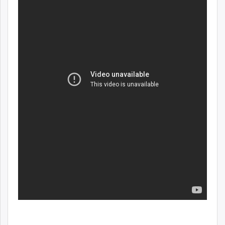
ikon.mn
mnb.mn
Livetv.mn
Eguur.mn
24tsag.mn
shuud.mn
eagle.mn
ergelt.mn
zarig.mn
today.mn
zuv.mn
mminfo.mn
ugluu.mn
urlag.mn
unen.mn
asu.mn
shudarga.mn
shuurhai.mn