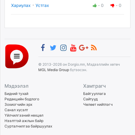
·
Хариулах
Устгах
-
0
-
0
© 2013-2026 он Dorgio.mn, Мэдээллийн хөтөч
MGL Media Group
бүтээсэн.
Мэдээлэл
Хамтрагч
Бидний тухай
Байгууллага
Редакцийн бодлого
Сайтууд
Зохиогчийн эрх
Чөлөөт нийтлэгч
Санал хүсэлт
Үйлчилгээний нөхцөл
Нээлттэй ажлын байр
Сурталчилгаа байршуулах