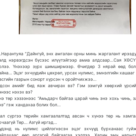
.Нарантуяа "Дайнгүй, энх амгалан орны минь жаргалант ирээд
өлд нэрвэгдсэн бүсээс илүүтэйгээр амиа алдсаар...Сая ХӨС
рлээ. Үнэхээр зүрх шимширмээр. Өчигдөр 3 нярай өөд бол
айна... Эцэг эхчүүдийн цөхрөл, урсах нулимс, эмнэлгийн хашааг
асгийн газрын сонорт хүрсэн ч оройтчихжээ...
дсон амийг бид яаж авчирах вэ? Гэм зэмгүй хөөрхий үрси
энээс нэхэх вэ?
нэ төр хэзээнээс “Амьдарч байгаа царай чинь энэ хохь чинь, з
нэ” гэж хандахаа болих бол...
ал сүргээ төрийн хамгаалалтад авсан ч хүнээ төр нь хамга
рчаагүй Төр... Азгүй иргэд...
үдэнд нь нулимс цийлэгнэсэн эцэг эхчүүд бурханаас гуй
айдахаас өөр аргагүй байгаагаа хэллээ. Харин эмч нарыг