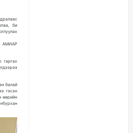
наймдугаар сарын 14-нөөс
ажиллуулж эхэлнэ
уржигдар
ьдралаас
лаа, би
Орон сууц, нийтийн аж ахуй,
оглуулах
авто зам, тохижилт
үйлчилгээний ажилтнуудын
ХАРИЛЦАА хандлагатай
Н АМИАР
холбоотой ГОМДОЛ их байгааг
дурдлаа
р гаргах
2026/08/06
үгдээрээ
Бариста хийх нь залуусын
дунд яагаад трэнд болов
эн балай
2026/08/06
ээ гэсэн
н өөрийн
анбурхан
Өмгөөлөгч Б.Оюунбилэг:
"Урьхан" Б.Чинбат гэж хүн
бизнес хамтрагчаа гүтгэж
хууль хяналтын байгууллагаар
шалгуулж, торны цаана
суулгана гэх мэтээр дарамталдаг