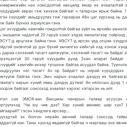
өхөөрөмжийн нэн хомсдолтой нөхцөлд ямар их ачаалалтай 
үүхдүүдийг аврах гэж хичээж байгааг ч талархан ярьж байна. 1
эгэн хүүхдийг амьдруулах гэж гараараа 48н цаг зүрхэнд нь да
лж байх бүхнээ зориулсан гэнэ.
цэг эхчүүдийн хамгийн гомдолтой байгаа зүйл нь өрхийн эмнэлэ
ь оношилж чадалгүй 20 гаруй хоног элдэв эмнэлэгээр тойроод 
ӨСҮТ-д ирцгээж байна гэнэ. ХӨСҮТ-д ирсэн үед огцом хүндрэ
үйдтэй оновчтой үр дүн бүхий эмчилгээ хийхгүй хэд хонож хүн
ь дараа сэхээний тасагт шилжүүлж, сэхээний тасагт нь байдаг а
үрэлцэхгүй 30 гаруй хүүхдийн дунд 3хан апарат байдаг 
хчүүдийг хамгийн ихээр түгшээж байгаа асуудал байна. Түүнчлэ
мьдруулах нэг тасагт 4н ор байдагт нь нярай хүүхдүүдээ 
эвтүүлж байгаа гэнэ. Эмч нарын ачаалал дэндүү их байгаага
увилагч нарын хүний нөөц дэндүү дутмаг 9н нялхсын дунд 1 
оогдож байгааг сонсоход ачаалал хэрээс хэтэрсэн нь илт.
этэл сая ЭМСЯ-аас Вакцины чанарын талаар асуусан а
үргүүлэхэд “Чи юу чив дээ? Хар хүний өмнөөс шар хүн? 
айгаарай?” гэсэн хандлага ирсээр...
үүхэдтэй эх болгон нярайн өвчний талаар сонссод тайв
аддаггүй юм. Таны хүүхэд өвдөөгүй байгаа ч маргааш энэ өвчин