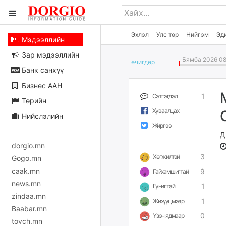
Эхлэл
Улс төр
Нийгэм
Эд
Мэдээллийн
Зар мэдээллийн
Бямба 2026 08
өчигдѳр
Банк санхүү
Бизнес ААН
1
Сэтгэгдэл
Төрийн
Хуваалцах
Нийслэлийн
Жиргээ
Д
dorgio.mn
3
Хөгжилтэй
Gogo.mn
caak.mn
9
Гайхамшигтай
news.mn
1
Гунигтай
zindaa.mn
1
Жихүүцмээр
Baabar.mn
0
Үзэн ядмаар
tovch.mn