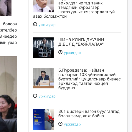
эрхэлдэг иргэд таних
тэмдгийн хүрээгээр
шатахууныг хязгаарлалтгүй
авах боломжтой
 болсон
уржигдар
өтөлбөр
 Өнөөдөр
ШИНЭ КЛИП: ДУУЧИН
лын үеэр
Д.БОЛД "БАЯРЛАЛАА"
уржигдар
Б.Пүрэвдагва: Найман
салбарын 103 үйлчилгээний
бүртгэлийг цуцалснаар бизнес
эрхлэхэд таатай нөхцөл
бүрдэнэ
уржигдар
301 цистерн вагон буулгалтад
болон замд явж байна
уржигдар