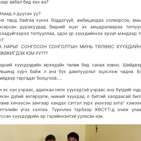
азар авбал бид яах вэ?
йлаад л дуусах уу?
нэ төрд байгаа хүнээ боддогүүй, амбицандаа солиорсон, ам
асарсан дуракуудад бидний эцэг эх амьдралаараа тоглуул
рээдүйгээрээ тоглууллаа, одоо үр хүүхдийнхээ эрүүл мэндээр т
у?
А НАРЫГ СОНГОСОН СОНГОЛТЫН МИНЬ ТӨЛӨӨС ХҮҮХДИЙ
ЭМЖИГДЭХ ЮМ УУ???
идний хүүхдүүдийн ирээдүйн төлөө бид санаа зовно. Шийдвэ
үвшинд хүрч байж л энэ бүх дампуурлыг эцэслэж чадна. Б
ийдвэр гаргадаг болцгооё....
и эх хүн учраас, адилхан нялх хүүхэдтэй учраас энэ бүгдийг нүд
ихэн дүлий өхгөрүүлж, миний хүүхдэд л битгий халдаасай бил
увиа хичээсэн зангаар хандах сэтгэл зүрх үнэхээр алга" хэмээ
этгэлийн үгээ хэллээ. Түүнчлэн тэрбээр ХӨСҮТ-д очиж ула
уссан хүүхдүүдийн ар гэрийнхэнтэй уулзсан юм.