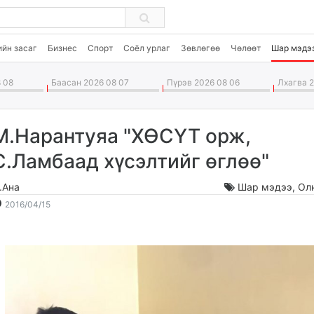
ийн засаг
Бизнес
Спорт
Соёл урлаг
Зөвлөгөө
Чөлөөт
Шар мэдэ
 08
Баасан 2026 08 07
Пүрэв 2026 08 06
Лхагва 2
М.Нарантуяа "ХӨСҮТ орж,
С.Ламбаад хүсэлтийг өглөө"
.Ана
Шар мэдээ
,
Ол
2016-
2026-
2016/04/15
04-
08-
15
09
16:08:37
16:30:14