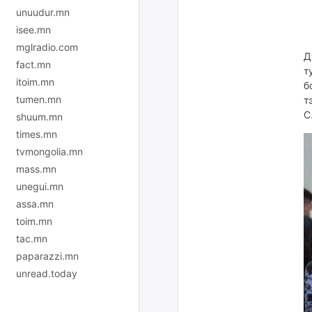
unuudur.mn
isee.mn
mglradio.com
Д
fact.mn
т
itoim.mn
б
tumen.mn
т
С
shuum.mn
times.mn
tvmongolia.mn
mass.mn
unegui.mn
assa.mn
toim.mn
tac.mn
paparazzi.mn
unread.today