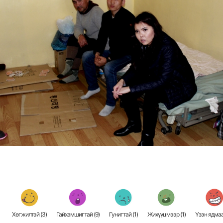
Хөгжилтэй (
3
)
Гайхамшигтай (
9
)
Гунигтай (
1
)
Жихүүцмээр (
1
)
Үзэн ядмаа