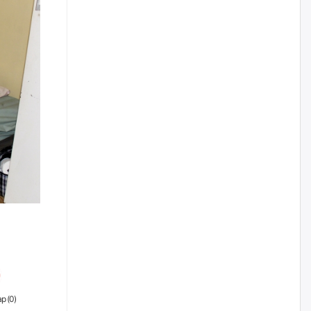
2026/08/06
Д.Амарбаясгалан:
Шатахууныхаа 97 хувийг нэг
улсаас авдаг хараат байдлаа
зогсоож, Арабын орнуудаас
нийлүүлэх ажлыг сэргээх
ёстой
2026/08/06
Худалдагч Н.Амарзаяа:
Дэлгүүрийн 32 хуудастай
өрийн дэвтэр долоо хоногт л
дүүрдэг
2026/08/06
АИ-92 шатахууны нийлүүлэлт
тасралтгүй үргэлжилж байна
2026/08/06
р (
0
)