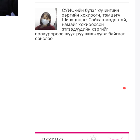
СУИС-ийн бүлэг хүчингийн
хэргийн хохирогч, тэмцэгч
Шинэцэцэг: Сайхан мэдээтэй,
намайг хохироосон
этгээдүүдийн хэргийг
прокуророос шүүх рүү шилжүүлж байгааг
сонслоо
уржигдар
Өчигдрийн байдлаар ₮10000
доош дүнгээр шатахууны
худалдан авалт хийсэн 1500
баримт бүртгэгджээ
уржигдар
Шатахуун олголтыг 50,000
төгрөгөөр хязгаарласныг
нэмэгдүүлж 100,000 төгрөгт
хүргэхээр судалж байгаа
уржигдар