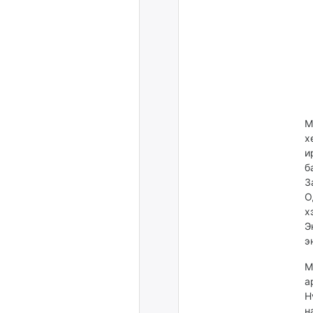
М
х
и
б
З
О
х
Э
э
М
а
Н
н