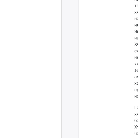
т
х
н
и
Э
н
Х
с
н
х
э
а
х
с
н
Г
х
б
Х
ч