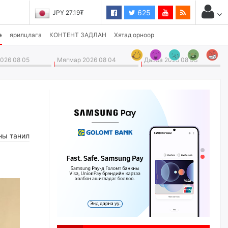
625
JPY 27.19₮
э
ярилцлага
КОНТЕНТ ЗАДЛАН
Хятад орноор
026 08 05
Мягмар 2026 08 04
Даваа 2026 08 03
ны танил