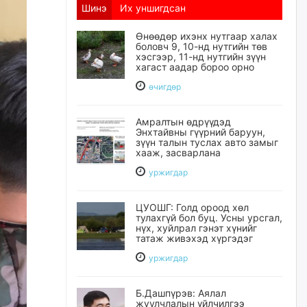
Шинэ
Их уншигдсан
Өнөөдөр ихэнх нутгаар халах
боловч 9, 10-нд нутгийн төв
хэсгээр, 11-нд нутгийн зүүн
хагаст аадар бороо орно
өчигдѳр
Амралтын өдрүүдэд
Энхтайвны гүүрний баруун,
зүүн талын туслах авто замыг
хааж, засварлана
уржигдар
ЦУОШГ: Голд ороод хөл
тулахгүй бол буц. Усны урсгал,
нүх, хуйлрал гэнэт хүнийг
татаж живэхэд хүргэдэг
уржигдар
Б.Дашпүрэв: Аялал
жуулчлалын үйлчилгээ