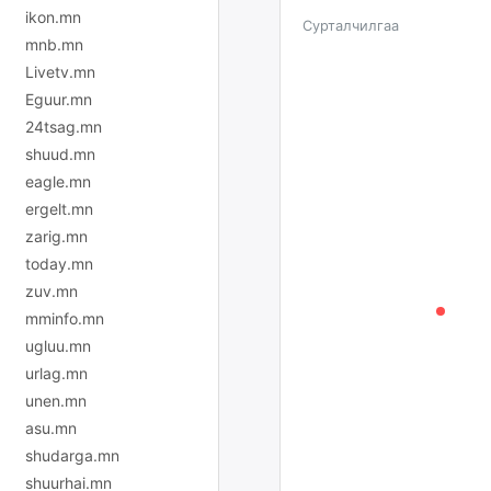
ikon.mn
Сурталчилгаа
mnb.mn
Livetv.mn
Eguur.mn
24tsag.mn
shuud.mn
eagle.mn
ergelt.mn
zarig.mn
today.mn
zuv.mn
mminfo.mn
ugluu.mn
urlag.mn
unen.mn
asu.mn
shudarga.mn
shuurhai.mn