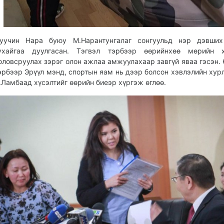
уучин Нара буюу М.Нарантунгалаг сонгуульд нэр дэвших
ухайгаа дуулгасан. Тэгвэл тэрбээр өөрийнхөө мөрийн х
оловсруулах зэрэг олон ажлаа амжуулахаар завгүй яваа гэсэн.
эрбээр Эрүүл мэнд, спортын яам нь дээр болсон хэвлэлийн хур
.Ламбаад хүсэлтийг өөрийн биеэр хүргэж өглөө.