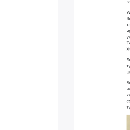
г
У
Э
т
и
у
Т
Х
Б
т
ш
Б
ч
х
с
т