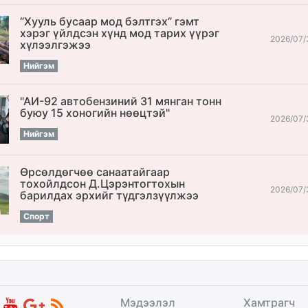
“Хууль бусаар мод бэлтгэх” гэмт
хэрэг үйлдсэн хүнд мод тарих үүрэг
2026/07/
хүлээлгэжээ
Нийгэм
"АИ-92 автобензиний 31 мянган тонн
буюу 15 хоногийн нөөцтэй"
2026/07/
Нийгэм
Өрсөлдөгчөө санаатайгаар
тохойлдсон Д.Цэрэнтогтохын
2026/07/
барилдах эрхийг түдгэлзүүлжээ
Спорт
Мэдээлэл
Хамтрагч