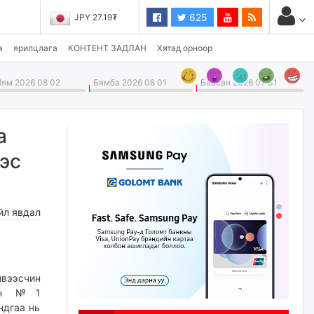
625
JPY 27.19₮
э
ярилцлага
КОНТЕНТ ЗАДЛАН
Хятад орноор
ям 2026 08 02
Бямба 2026 08 01
Баасан 2026 07 31
а
эс
йл явдал
ивээсчин
лын
№1
ндгаа нь