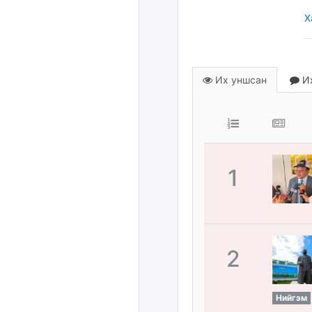
Х
Их уншсан
Их
1
2
Нийгэм