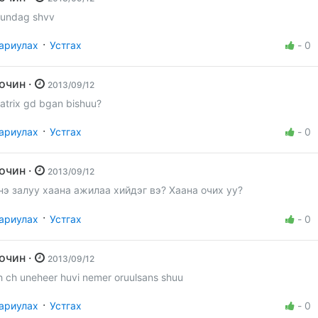
undag shvv
·
ариулах
Устгах
-
0
Зочин ·
2013/09/12
atrix gd bgan bishuu?
·
ариулах
Устгах
-
0
Зочин ·
2013/09/12
нэ залуу хаана ажилаа хийдэг вэ? Хаана очих уу?
·
ариулах
Устгах
-
0
Зочин ·
2013/09/12
h ch uneheer huvi nemer oruulsans shuu
·
ариулах
Устгах
-
0