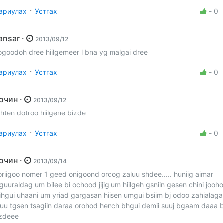
·
ариулах
Устгах
-
0
sansar ·
2013/09/12
ogoodoh dree hiilgemeer l bna yg malgai dree
·
ариулах
Устгах
-
0
Зочин ·
2013/09/12
rhten dotroo hiilgene bizde
·
ариулах
Устгах
-
0
Зочин ·
2013/09/14
oriigoo nomer 1 geed onigoond ordog zaluu shdee..... huniig aimar
lguuraldag um bilee bi ochood jijig um hiilgeh gsniin gesen chini jooh
iihgui uhaani um yriad gargasan hiisen umgui bsiim bj odoo zahialag
juu tgsen tsagiin daraa orohod hench bhgui demii suuj bgaam daaa 
zdeee