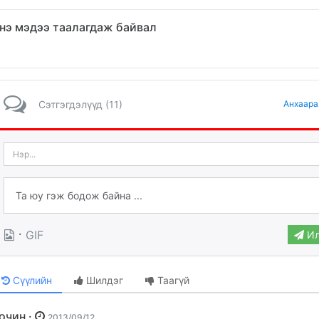
нэ мэдээ таалагдаж байвал
Сэтгэгдэлүүд (11)
Анхаара
·
GIF
Ил
Сүүлийн
Шилдэг
Таагүй
Зочин ·
2013/09/12