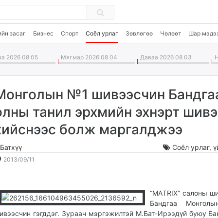
ийн засаг
Бизнес
Спорт
Соёл урлаг
Зөвлөгөө
Чөлөөт
Шар мэдэ
а 2026 08 05
Мягмар 2026 08 04
Даваа 2026 08 03
Н
Монголын №1 шивээсчин Бандга
олны танил эрхмийн эхнэрт шивэ
хийснээс болж маргалджээ
.Батхүү
Соёл урлаг
,
ү
2013-
2026-
2013/09/11
09-
08-
11
06
19:08:24
11:16:11
“МАTRIX” салоны ш
Бандгаа Монго
ивээсчин гэгддэг. Зураач мэргэжилтэй М.Бат-Ирээдүй буюу Ба