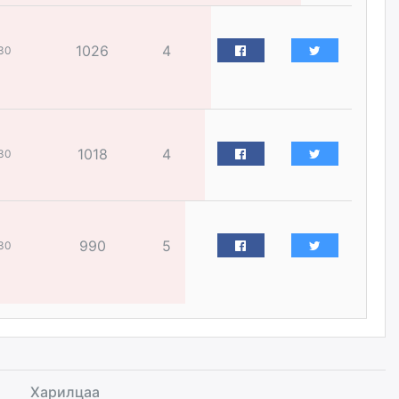
Наймдугаар сард хэт халсны
дараа гэнэтийн усархаг бороо
орж болзошгүй байгаа тул үер
1026
4
30
усны аюулаас сэрэмжилнэ үү
өчигдѳр
Д.Батлут: “Зэв” сумны
үйлдвэрийг ашиглалтад
оруулж, гурван нэр төрлийг
1018
4
30
үйлдвэрлэн дотоодын
хэрэгцээнд нийлүүлж эхэлсэн
өчигдѳр
990
5
30
КOП-17 бага хуралд
оролцохоор 5,000 орчим
зочид төлөөлөгч манай улсад
ирнэ
өчигдѳр
БНХАУ-аас 2,000 тонн дизель
түлш, 2,000 тонн онгоцны түлш
ачигдахад бэлэн болсон
Харилцаа