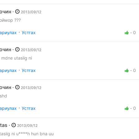
Зочин ·
2013/09/12
оймор ???
·
ариулах
Устгах
-
0
Зочин ·
2013/09/12
i mdne utasiig ni
·
ариулах
Устгах
-
0
Зочин ·
2013/09/12
ishd
·
ариулах
Устгах
-
0
Utas ·
2013/09/12
tasiig ni u****h hun bna uu