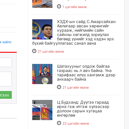
1 цагийн өмнө
ХЗДХ-ын сайд С.Амарсайхан:
Авлигаар авсан хөрөнгийг
хурааж, нийгмийн сайн
сайхны хөгжилд зориулах
бөгөөд үүнийг хэд хэдэн эрх
х зүйлс
бүхий байгууллагаас санал авна
21 цагийн өмнө
Шатахууныг олдож байгаа
газраас нь л авч байна. Үнэ
тарифаас илүү хангамж дээр
анхаарч байна
21 цагийн өмнө
гээх
Ц.Будханд: Дүүгээ гараад
ирнэ гэж итгэж хүлээсээр
долоон сарын хугацаа
өнгөрлөө
22 цагийн өмнө