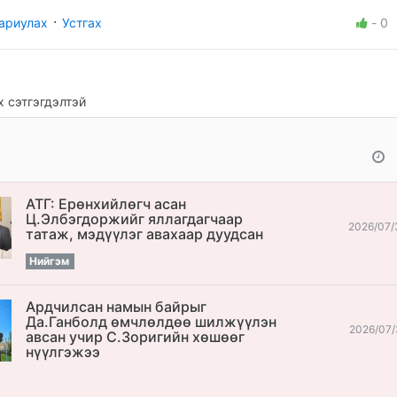
·
ариулах
Устгах
-
0
 сэтгэгдэлтэй
АТГ: Ерөнхийлөгч асан
Ц.Элбэгдоржийг яллагдагчаар
2026/07/
татаж, мэдүүлэг авахаар дуудсан
Нийгэм
Ардчилсан намын байрыг
Да.Ганболд өмчлөлдөө шилжүүлэн
2026/07/
авсан учир С.Зоригийн хөшөөг
нүүлгэжээ