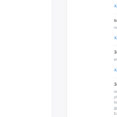
Х
n
Х
e
Х
o
y
h
g
b