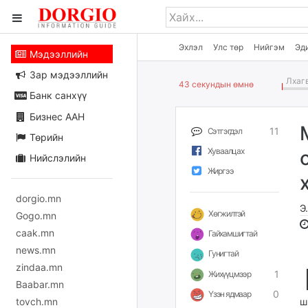
Эхлэл
Улс төр
Нийгэм
Эд
Мэдээллийн
Зар мэдээллийн
Лхагв
43 секундын өмнө
Банк санхүү
Бизнес ААН
11
Сэтгэгдэл
Төрийн
Хуваалцах
Нийслэлийн
Жиргээ
dorgio.mn
Э
Хөгжилтэй
Gogo.mn
caak.mn
Гайхамшигтай
news.mn
Гунигтай
zindaa.mn
1
Жихүүцмээр
Baabar.mn
0
Үзэн ядмаар
tovch.mn
ш