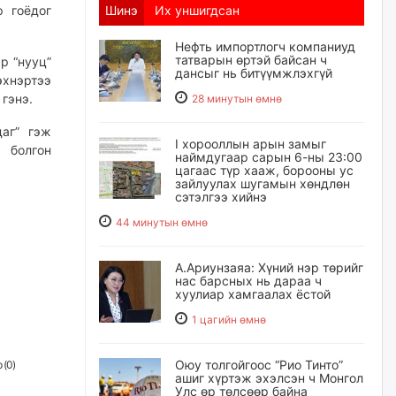
р гоёдог
Шинэ
Их уншигдсан
Нефть импортлогч компаниуд
татварын өртэй байсан ч
р “нууц”
дансыг нь битүүмжлэхгүй
хнэртээ
гэнэ.
28 минутын өмнө
даг” гэж
I хорооллын арын замыг
 болгон
наймдугаар сарын 6-ны 23:00
цагаас түр хааж, борооны ус
зайлуулах шугамын хөндлөн
сэтэлгээ хийнэ
44 минутын өмнө
А.Ариунзаяа: Хүний нэр төрийг
нас барсных нь дараа ч
хуулиар хамгаалах ёстой
1 цагийн өмнө
Оюу толгойгоос “Рио Тинто”
 (
0
)
ашиг хүртэж эхэлсэн ч Монгол
Улс өр төлсөөр байна