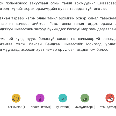
ок попынхноос авхуулаад олны танил эрхмүүдийг шивээсээ
өгөөд түүнийг зорих эрхмүүдийн цуваа тасардаггүй гэнэ лээ.
аяхан тэрээр нэгэн олны танил эрхмийн эхнэр санал тавьснаа
азар нь шивээс хийжээ. Гэтэл олны танил гэгдэх эрхэм э
өдийгүй шивээсчин залууд бухимдаж багагүй маргаан дэгдээсэн 
Эмэгтэй хүнд нууж болохгүй хэсэгт нь шивмээргүй санагд
эгэнтээ хэлж байсан Бандгаа шивээсийг Монголд урлаг
өгжүүлэхэд ихээхэн хувь нэмэр оруулсан гэгддэг юм билээ.
Хөгжилтэй (
)
Гайхамшигтай (
)
Гунигтай (
)
Жихүүцмээр (
1
)
Үзэн ядмаар