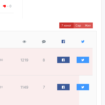
нарын” томилгоо
-
0
өчигдѳр
COP17 хурлын үеэр 5
дүүргийн 73 цэцэрлэг, 60
7 хоног
Сар
Жил
сургуульд зохицуулалт хийнэ
өчигдѳр
Шатахууны хомсдолоос
шалтгаалж аялал жуулчлалын
салбар тэг зогсолтод хүрсэн
гэв
1219
8
30
өчигдѳр
Морингийн давааны замаас
“Барилгын хатуу хог хаягдал
дахин боловсруулах үйлдвэр”
хүртэлх 1.5 км урт авто зам
1149
7
31
ашиглалтад орлоо
өчигдѳр