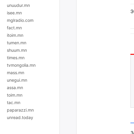
unuudur.mn
Э
isee.mn
mglradio.com
fact.mn
itoim.mn
tumen.mn
shuum.mn
times.mn
tvmongolia.mn
mass.mn
unegui.mn
assa.mn
toim.mn
tac.mn
paparazzi.mn
unread.today