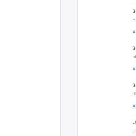
Н
Х
b
Х
ti
Х
U