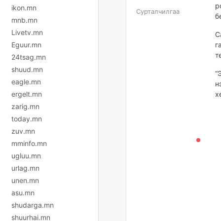
р
ikon.mn
Сурталчилгаа
б
mnb.mn
Livetv.mn
С
Eguur.mn
г
т
24tsag.mn
shuud.mn
“
eagle.mn
н
ergelt.mn
х
zarig.mn
today.mn
zuv.mn
mminfo.mn
ugluu.mn
urlag.mn
unen.mn
asu.mn
shudarga.mn
shuurhai.mn