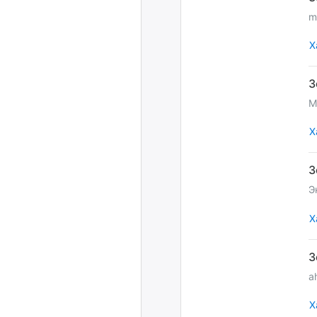
m
Х
M
Х
Э
Х
a
Х