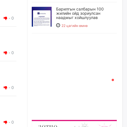
Барилгын салбарын 100
жилийн ойд зориулсан
наадмыг хойшлуулав
-
0
22 цагийн өмнө
Монгол Улсад 162 вагон - 9720
тонн АИ-92 орж иржээ
-
0
22 цагийн өмнө
Jade Gas: 1.1 тэрбум австрали
долларын санхүүжилтийн
эцсийн гэрээг есдүгээр сард
байгуулбал Тавантолгойн
метан хийн үйлдвэрлэлийн
-
0
өрөмдлөгийг 2027 онд эхлүүлнэ
23 цагийн өмнө
Ханын материалд эхний
ээлжийн 6 блок орон сууцны
барилга угсралтын ажил
-
0
үргэлжилж байна