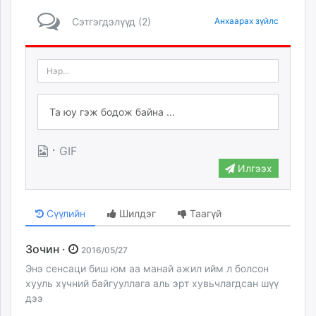
Сэтгэгдэлүүд (2)
Анхаарах зүйлс
·
GIF
Илгээх
Сүүлийн
Шилдэг
Таагүй
Зочин ·
2016/05/27
Энэ сенсаци биш юм аа манай ажил ийм л болсон
хууль хүчний байгууллага аль эрт хувьчлагдсан шүү
дээ