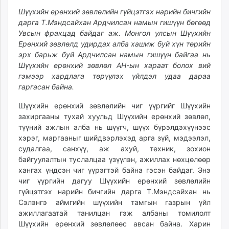
ikon.mn
Шүүхийн ерөнхий зөвлөлийн гүйцэтгэх нарийн бичгийн
mnb.mn
дарга Т.Мэндсайхан
Ардчилсан намын гишүүн бөгөөд
Увсын фракцад
байдаг аж. Монгол улсын Шүүхийн
Livetv.mn
Ерөнхий зөвлөлд удирдах алба хашиж буй
хүн төрийн
Eguur.mn
эрх барьж буй Ардчилсан намын гишүүн б
айгаа нь
24tsag.mn
Шүүхийн ерөнхий зөвлөл АН-ын хараат болох вий
shuud.mn
гэмээр хар
длага төрүүлэх үйлдэл удаа дараа
eagle.mn
гаргасан байна.
ergelt.mn
Шүүхийн ерөнхий зөвлөлийн чиг үүргийг Шүүхийн
zarig.mn
захиргааны тухай хуульд Шүүхийн ерөнхий зөвлөл,
today.mn
түүний ажлын алба нь шүүгч, шүүх бүрэлдэхүүнээс
zuv.mn
хэрэг, маргааныг шийдвэрлэхэд арга зүй, мэдээлэл,
mminfo.mn
судалгаа, санхүү, аж ахуй, техник, зохион
байгуулалтын туслалцаа үзүүлэн, ажиллах нөхцөлөөр
ugluu.mn
хангах үндсэн чиг үүрэгтэй байна гэсэн байдаг. Энэ
urlag.mn
чиг үүргийн дагуу Шүүхийн ерөнхий зөвлөлийн
unen.mn
гүйцэтгэх нарийн бичгийн дарга Т.Мэндсайхан нь
asu.mn
Сэлэнгэ аймгийн шүүхийн тамгын газрын үйл
shudarga.mn
ажиллагаатай танилцан гэж албаны томилолт
Шүүхийн ерөнхий зөвлөлөөс авсан байна. Харин
shuurhai.mn