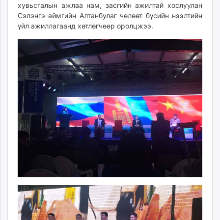
хувьсгалын ажлаа нам, засгийн ажилтай хослуулан
unuudur.mn
Сэлэнгэ аймгийн Алтанбулаг чөлөөт бүсийн нээлтийн
isee.mn
үйл ажиллагаанд хөтлөгчөөр оролцжээ.
mglradio.com
fact.mn
itoim.mn
tumen.mn
shuum.mn
times.mn
tvmongolia.mn
mass.mn
unegui.mn
assa.mn
toim.mn
tac.mn
paparazzi.mn
unread.today