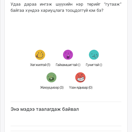
Удаа дараа ингэж шүүхийн нэр төрийг “гутааж”
байгаа хүндээ хариуцлага тооцдоггүй юм бэ?
Хөгжилтэй (
1
)
Гайхамшигтай (
)
Гунигтай (
)
Жихүүцмээр (
3
)
Үзэн ядмаар (
0
)
Энэ мэдээ таалагдаж байвал