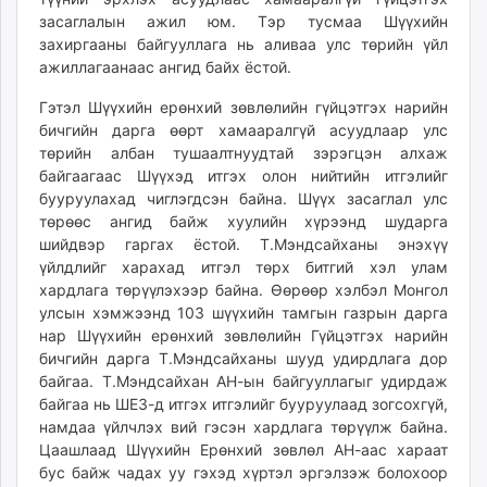
засаглалын ажил юм. Тэр тусмаа Шүүхийн
захиргааны байгууллага нь аливаа улс төрийн үйл
ажиллагаанаас ангид байх ёстой.
Гэтэл Шүүхийн ерөнхий зөвлөлийн гүйцэтгэх нарийн
бичгийн дарга өөрт хамааралгүй асуудлаар улс
төрийн албан тушаалтнуудтай зэрэгцэн алхаж
байгаагаас Шүүхэд итгэх олон нийтийн итгэлийг
бууруулахад чиглэгдсэн байна. Шүүх засаглал улс
төрөөс ангид байж хуулийн хүрээнд шударга
шийдвэр гаргах ёстой. Т.Мэндсайханы энэхүү
үйлдлийг харахад итгэл төрх битгий хэл улам
хардлага төрүүлэхээр байна. Өөрөөр хэлбэл Монгол
улсын хэмжээнд 103 шүүхийн тамгын газрын дарга
нар Шүүхийн ерөнхий зөвлөлийн Гүйцэтгэх нарийн
бичгийн дарга Т.Мэндсайханы шууд удирдлага дор
байгаа. Т.Мэндсайхан АН-ын байгууллагыг удирдаж
байгаа нь ШЕЗ-д итгэх итгэлийг бууруулаад зогсохгүй,
намдаа үйлчлэх вий гэсэн хардлага төрүүлж байна.
Цаашлаад Шүүхийн Ерөнхий зөвлөл АН-аас хараат
бус байж чадах уу гэхэд хүртэл эргэлзэж болохоор