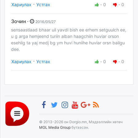
·
Хариулах
Устгах
-
0
-
0
Зочин ·
2016/05/27
sensaastlaad bhaar uil yavdl bish ee erhem setguulch ee,
u g arga hemjeend turiin alban haagchiin huviar orson
esehiig ta yaj medj bg ym huvi huniihe huviar orsn bailgu
dee.
·
Хариулах
Устгах
-
0
-
0
© 2013-2026 он Dorgio.mn, Мэдээллийн хөтөч
MGL Media Group
бүтээсэн.