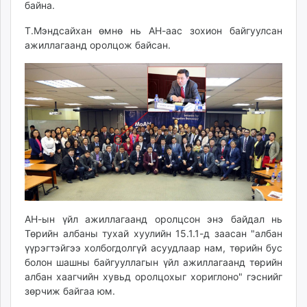
байна.
Т.Мэндсайхан өмнө нь АН-аас зохион байгуулсан
ажиллагаанд оролцож байсан.
АН-ын үйл ажиллагаанд оролцсон энэ байдал нь
Төрийн албаны тухай хуулийн 15.1.1-д заасан "албан
үүрэгтэйгээ холбогдолгүй асуудлаар нам, төрийн бус
болон шашны байгууллагын үйл ажиллагаанд төрийн
албан хаагчийн хувьд оролцохыг хориглоно" гэснийг
зөрчиж байгаа юм.