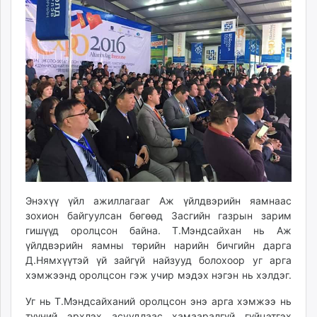
Энэхүү үйл ажиллагааг Аж үйлдвэрийн яамнаас
зохион байгуулсан бөгөөд Засгийн газрын зарим
гишүүд оролцсон байна. Т.Мэндсайхан нь Аж
үйлдвэрийн яамны төрийн нарийн бичгийн дарга
Д.Нямхүүтэй үй зайгүй найзууд болохоор уг арга
хэмжээнд оролцсон гэж учир мэдэх нэгэн нь хэлдэг.
Уг нь Т.Мэндсайханий оролцсон энэ арга хэмжээ нь
түүний эрхлэх асуудлаас хамааралгүй гүйцэтгэх