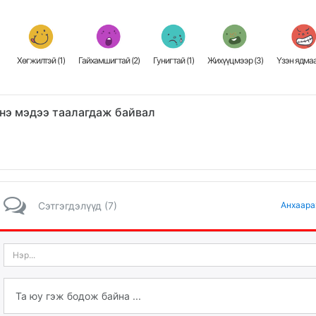
Хөгжилтэй (
1
)
Гайхамшигтай (
2
)
Гунигтай (
1
)
Жихүүцмээр (
3
)
Үзэн ядмаа
нэ мэдээ таалагдаж байвал
Сэтгэгдэлүүд (7)
Анхаара