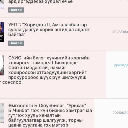
ард иргэдээсээ хүлцэл өчье
Нийгэм
УЕПГ: “Хоригдол Ц.Амгаланбаатар
cуллагдаагүй хорих ангид ял эдэлж
2026/08/
байгаа“
Нийгэм
СУИС-ийн бүлэг хүчингийн хэргийн
хохирогч, тэмцэгч Шинэцэцэг:
уржигд
Сайхан мэдээтэй, намайг
хохироосон этгээдүүдийн хэргийг
прокуророос шүүх рүү шилжүүлж
г сонслоо
Өмгөөлөгч Б.Оюунбилэг: "Урьхан"
Б.Чинбат гэж хүн бизнес хамтрагчаа
2026/08/
гүтгэж хууль хяналтын
байгууллагаар шалгуулж, торны
цаана суулгана гэх мэтээр