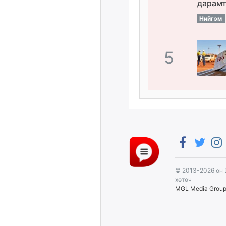
дарамт
Нийгэм
5
© 2013-2026 он 
хөтөч
MGL Media Grou