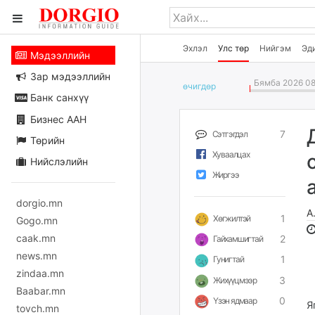
Эхлэл
Улс төр
Нийгэм
Эд
Мэдээллийн
Зар мэдээллийн
Бямба 2026 08
өчигдѳр
Банк санхүү
Бизнес ААН
7
Сэтгэгдэл
Төрийн
Хуваалцах
Нийслэлийн
Жиргээ
dorgio.mn
А
1
Хөгжилтэй
Gogo.mn
caak.mn
2
Гайхамшигтай
news.mn
1
Гунигтай
zindaa.mn
3
Жихүүцмээр
Baabar.mn
0
Үзэн ядмаар
Я
tovch.mn