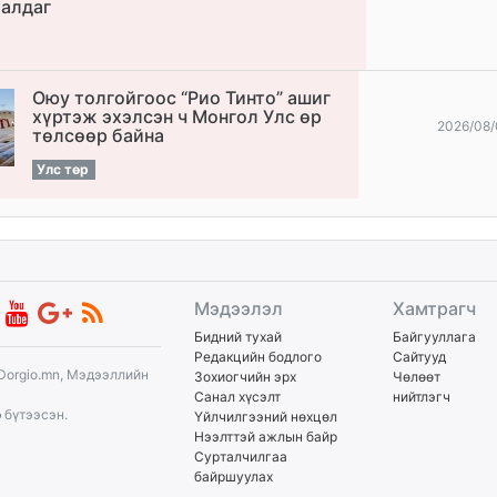
алдаг
Оюу толгойгоос “Рио Тинто” ашиг
хүртэж эхэлсэн ч Монгол Улс өр
2026/08/
төлсөөр байна
Улс төр
Мэдээлэл
Хамтрагч
Бидний тухай
Байгууллага
Редакцийн бодлого
Сайтууд
Dorgio.mn, Мэдээллийн
Зохиогчийн эрх
Чөлөөт
Санал хүсэлт
нийтлэгч
p
бүтээсэн.
Үйлчилгээний нөхцөл
Нээлттэй ажлын байр
Сурталчилгаа
байршуулах