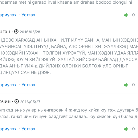
ndarmaa met ni garaad irvel khaana amidrahaa bodood olohgui ni
·
ариулах
Устгах
-
0
иргэн ·
2016/05/28
НДЭЭС ХАРАХАД АН-ЫНХАН ИЛТ ИЛҮҮ БАЙНА, МАН-ЫН ХЭДЭН 
УУЧИНСАГ ҮЗЭЛТНҮҮД БАЙНА, УЛС ОРНЫГ ХӨГЖҮҮЛЭХЭД МА
НЭ ХЭДИЙН УХААН, ТОЛГОЙ ХҮРЭХГҮЙ, МАН ХЭДЭН УДАА ЯЛЛ
ИЙЛЭЭ, ЮУ Ч ХИЙГЭЭГҮЙ, ХУЛГАЙ ХИЙСЭЭР БАЙГААД ДУУССА
ДАА АН-ЫГ УИХ-д ДИЙЛЭНХ ОЛОНХИ БОЛГОЖ УЛС ОРНЫГ
ДИРДУУЛСАН НЬ ДЭЭР.
·
ариулах
Устгах
-
0
зочин ·
2016/05/27
нгэхэд энэ хүн ер нь өнгөрсөн 4 жилд юу хийж юу гэж дуугарч 
илээ. гэнэт ийм гишүүн байдгийг саналаа.. юу хийсэн хүн билээ д
·
ариулах
Устгах
-
0