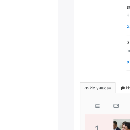
Ч
Х
m
Х
Их уншсан
Их
1