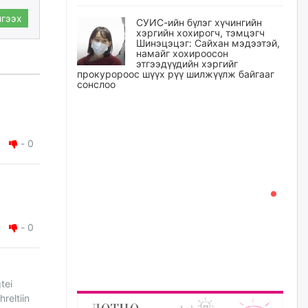
гээх
СУИС-ийн бүлэг хүчингийн
хэргийн хохирогч, тэмцэгч
Шинэцэцэг: Сайхан мэдээтэй,
намайг хохироосон
этгээдүүдийн хэргийг
прокуророос шүүх рүү шилжүүлж байгааг
сонслоо
уржигдар
Өчигдрийн байдлаар ₮10000
-
0
доош дүнгээр шатахууны
худалдан авалт хийсэн 1500
баримт бүртгэгджээ
уржигдар
Шатахуун олголтыг 50,000
-
0
төгрөгөөр хязгаарласныг
нэмэгдүүлж 100,000 төгрөгт
хүргэхээр судалж байгаа
уржигдар
tei
reltiin