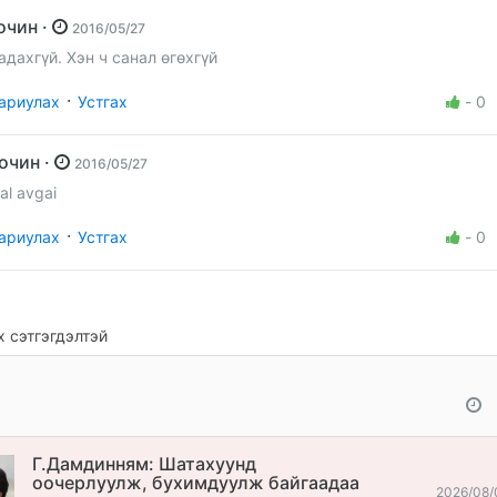
зочин ·
2016/05/27
адахгүй. Хэн ч санал өгөхгүй
·
ариулах
Устгах
-
0
Зочин ·
2016/05/27
al avgai
·
ариулах
Устгах
-
0
 сэтгэгдэлтэй
Г.Дамдинням: Шатахуунд
оочерлуулж, бухимдуулж байгаадаа
2026/08/