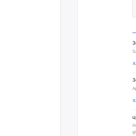
S
Х
A
Х
I
g