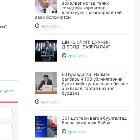
эрхэлдэг иргэд таних
тэмдгийн хүрээгээр
шатахууныг хязгаарлалтгүй
авах боломжтой
уржигдар
р (
0
)
ШИНЭ КЛИП: ДУУЧИН
Д.БОЛД "БАЯРЛАЛАА"
уржигдар
Б.Пүрэвдагва: Найман
салбарын 103 үйлчилгээний
бүртгэлийг цуцалснаар бизнес
эрхлэхэд таатай нөхцөл
х зүйлс
бүрдэнэ
уржигдар
301 цистерн вагон буулгалтад
болон замд явж байна
уржигдар