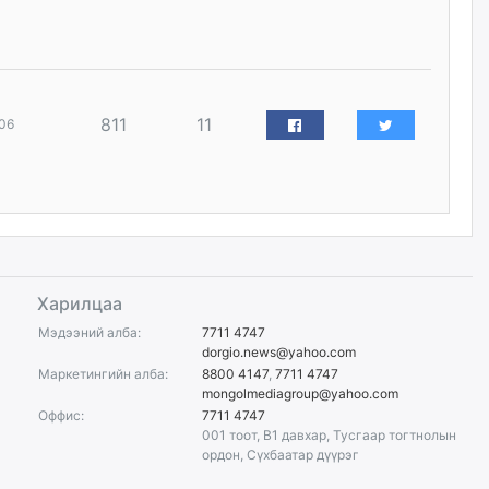
2026/08/06
Д.Амарбаясгалан:
Шатахууныхаа 97 хувийг нэг
улсаас авдаг хараат байдлаа
зогсоож, Арабын орнуудаас
811
11
06
нийлүүлэх ажлыг сэргээх
ёстой
2026/08/06
Худалдагч Н.Амарзаяа:
Дэлгүүрийн 32 хуудастай
өрийн дэвтэр долоо хоногт л
дүүрдэг
Харилцаа
2026/08/06
Мэдээний алба:
7711 4747
dorgio.news@yahoo.com
Маркетингийн алба:
8800 4147
,
7711 4747
АИ-92 шатахууны нийлүүлэлт
тасралтгүй үргэлжилж байна
mongolmediagroup@yahoo.com
Оффис:
7711 4747
2026/08/06
001 тоот, B1 давхар, Тусгаар тогтнолын
ордон, Сүхбаатар дүүрэг