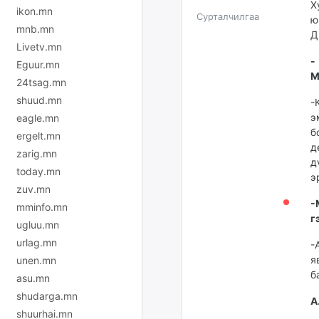
Х
ikon.mn
Сурталчилгаа
ю
mnb.mn
Д
Livetv.mn
-
Eguur.mn
М
24tsag.mn
shuud.mn
-
э
eagle.mn
б
ergelt.mn
д
zarig.mn
д
today.mn
э
zuv.mn
-
mminfo.mn
г
ugluu.mn
urlag.mn
-
я
unen.mn
б
asu.mn
shudarga.mn
А
shuurhai.mn