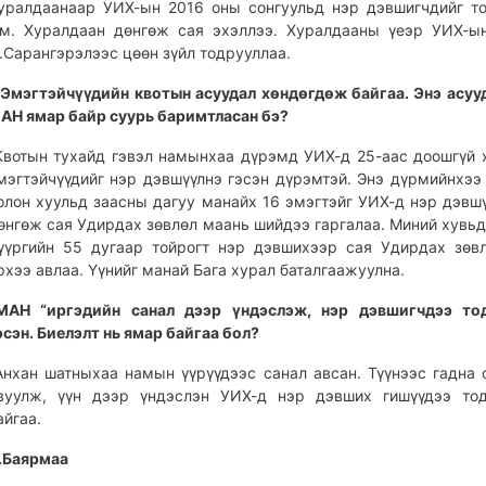
уралдаанаар УИХ-ын 2016 оны сонгуульд нэр дэвшигчдийг т
м. Хуралдаан дөнгөж сая эхэллээ. Хуралдааны үеэр УИХ-ы
.Сарангэрэлээс цөөн зүйл тодрууллаа.
Эмэгтэйчүүдийн квотын асуудал хөндөгдөж байгаа. Энэ асуу
АН ямар байр суурь баримтласан бэ?
Квотын тухайд гэвэл намынхаа дүрэмд УИХ-д 25-аас доошгүй 
мэгтэйчүүдийг нэр дэвшүүлнэ гэсэн дүрэмтэй. Энэ дүрмийнхээ
олон хуульд заасны дагуу манайх 16 эмэгтэйг УИХ-д нэр дэвш
өнгөж сая Удирдах зөвлөл маань шийдээ гаргалаа. Миний хувьд
үүргийн 55 дугаар тойрогт нэр дэвшихээр сая Удирдах зөв
рхээ авлаа. Үүнийг манай Бага хурал баталгаажуулна.
МАН “иргэдийн санал дээр үндэслэж, нэр дэвшигчдээ тод
эсэн. Биелэлт нь ямар байгаа бол?
Анхан шатныхаа намын үүрүүдээс санал авсан. Түүнээс гадна 
вуулж, үүн дээр үндэслэн УИХ-д нэр дэвших гишүүдээ тод
айгаа.
.Баярмаа