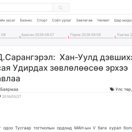
ийн засаг
Бизнес
Спорт
Соёл урлаг
Зөвлөгөө
Чөлөөт
Шар мэдэ
 08
Баасан 2026 08 07
Пүрэв 2026 08 06
Лхагва 2
Д.Сарангэрэл: Хан-Уулд дэвших
сая Удирдах зөвлөлөөсөө эрхээ
авлаа
.Баярмаа
Улс төр
2016-
2026-
2016/05/27
05-
08-
27
09
21:45:33
20:43:45
г одоо Тусгаар тогтнолын ордонд МАН-ын V бага хурал бол