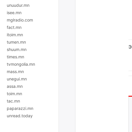
unuudur.mn
isee.mn
mglradio.com
fact.mn
itoim.mn
tumen.mn
Э
shuum.mn
times.mn
tvmongolia.mn
mass.mn
unegui.mn
assa.mn
toim.mn
tac.mn
paparazzi.mn
unread.today