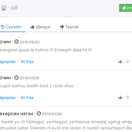
·
GIF
Ил
Сүүлийн
Шилдэг
Таагүй
Зочин ·
2016/06/02
arangerel guyai ta bolnoo !!! Emeegiin ajlaa hii !!!
·
ариулах
Устгах
-
0
Зочин ·
2016/05/28
pugiin bathuu bodiin bold 2 l bish shuu
·
ариулах
Устгах
-
0
цөхөрсөн нэгэн ·
2016/05/28
h hurald yu ch hiideggui, yaridaggui, yarihaaraa tenegtej ugdug emeg
ishuudee yaltai. Deerees ni kvot ene tereer ih hurald sanaarhagch Bish