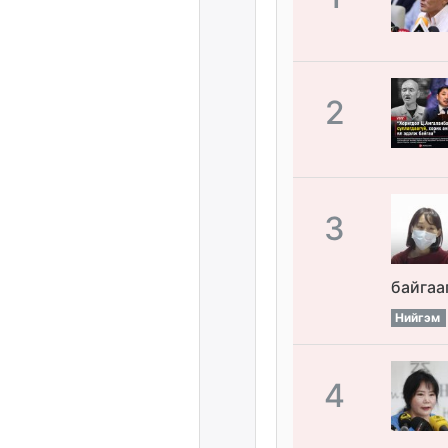
2
3
байгаа
Нийгэм
4