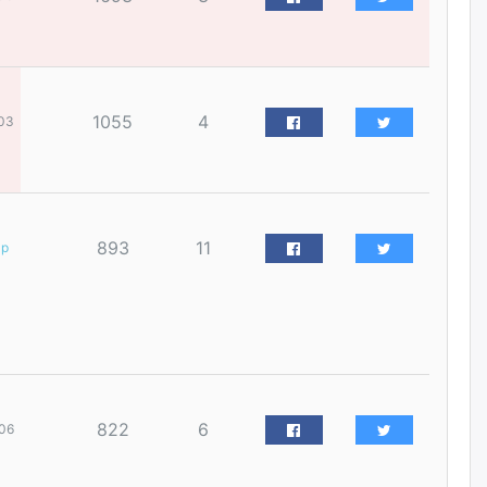
наймдугаар сарын 14-нөөс
ажиллуулж эхэлнэ
2026/08/06
Орон сууц, нийтийн аж ахуй,
1055
4
03
авто зам, тохижилт
үйлчилгээний ажилтнуудын
ХАРИЛЦАА хандлагатай
холбоотой ГОМДОЛ их байгааг
дурдлаа
2026/08/06
893
11
ар
Бариста хийх нь залуусын
дунд яагаад трэнд болов
2026/08/06
Өмгөөлөгч Б.Оюунбилэг:
"Урьхан" Б.Чинбат гэж хүн
бизнес хамтрагчаа гүтгэж
822
6
06
хууль хяналтын байгууллагаар
шалгуулж, торны цаана
суулгана гэх мэтээр дарамталдаг