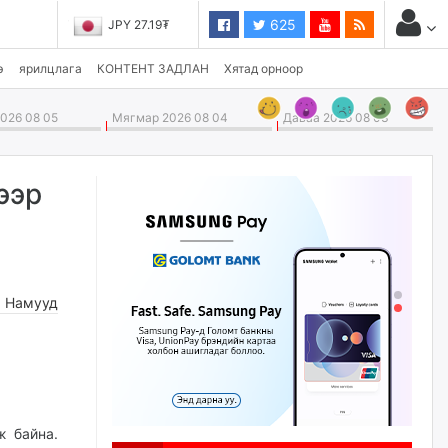
625
JPY 27.19₮
э
ярилцлага
КОНТЕНТ ЗАДЛАН
Хятад орноор
026 08 05
Мягмар 2026 08 04
Даваа 2026 08 03
ээр
,
Намууд
ж байна.