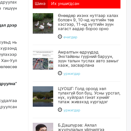
одруулах
Шинэ
Их уншигдсан
н гишүүн
Өнөөдөр ихэнх нутгаар халах
боловч 9, 10-нд нутгийн төв
хэсгээр, 11-нд нутгийн зүүн
дал дээр
хагаст аадар бороо орно
өчигдѳр
хувьд нь
 хүрээнд
Амралтын өдрүүдэд
үүлэхээр
Энхтайвны гүүрний баруун,
 Хан-Уул
зүүн талын туслах авто замыг
хааж, засварлана
лөлөөсөө
уржигдар
руулна”
ЦУОШГ: Голд ороод хөл
тулахгүй бол буц. Усны урсгал,
нүх, хуйлрал гэнэт хүнийг
судалгаа
татаж живэхэд хүргэдэг
руулсан
уржигдар
Б.Дашпүрэв: Аялал
жуулчлалын үйлчилгээ