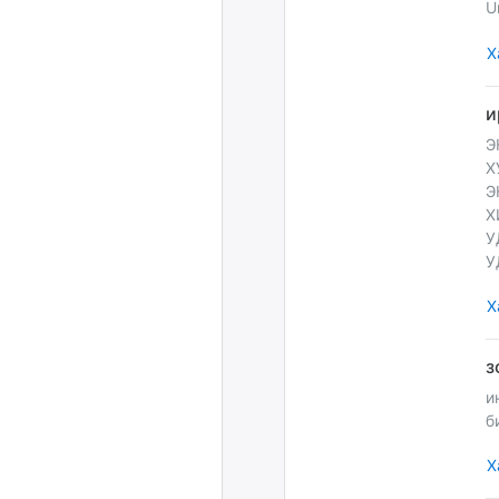
U
Х
Э
Х
Э
Х
У
У
Х
и
б
Х