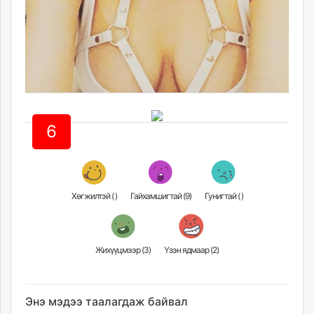
6
Хөгжилтэй (
)
Гайхамшигтай (
9
)
Гунигтай (
)
Жихүүцмээр (
3
)
Үзэн ядмаар (
2
)
Энэ мэдээ таалагдаж байвал