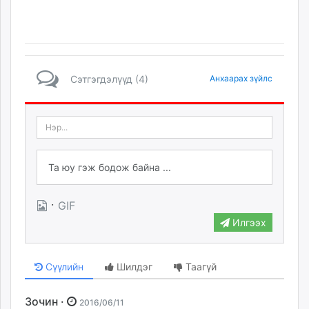
Сэтгэгдэлүүд (4)
Анхаарах зүйлс
·
GIF
Илгээх
Сүүлийн
Шилдэг
Таагүй
Зочин ·
2016/06/11