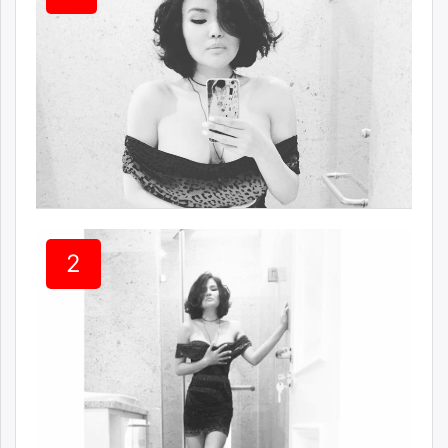
ikon.mn
mnb.mn
Livetv.mn
Eguur.mn
24tsag.mn
shuud.mn
eagle.mn
ergelt.mn
zarig.mn
today.mn
2
zuv.mn
mminfo.mn
ugluu.mn
urlag.mn
unen.mn
asu.mn
shudarga.mn
shuurhai.mn