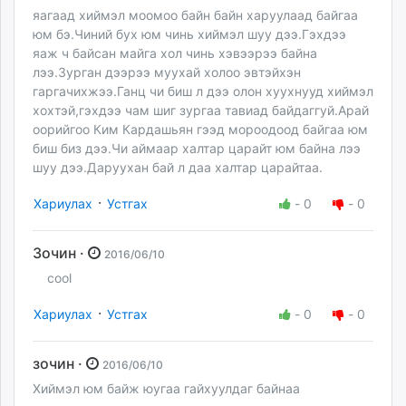
яагаад хиймэл моомоо байн байн харуулаад байгаа
юм бэ.Чиний бух юм чинь хиймэл шуу дээ.Гэхдээ
яаж ч байсан майга хол чинь хэвээрээ байна
лээ.Зурган дээрээ муухай холоо эвтэйхэн
гаргачихжээ.Ганц чи биш л дээ олон хуухнууд хиймэл
хохтэй,гэхдээ чам шиг зургаа тавиад байдаггуй.Арай
оорийгоо Ким Кардашьян гээд мороодоод байгаа юм
биш биз дээ.Чи аймаар халтар царайт юм байна лээ
шуу дээ.Даруухан бай л даа халтар царайтаа.
·
Хариулах
Устгах
-
0
-
0
Зочин ·
2016/06/10
cool
·
Хариулах
Устгах
-
0
-
0
зочин ·
2016/06/10
Хиймэл юм байж юугаа гайхуулдаг байнаа