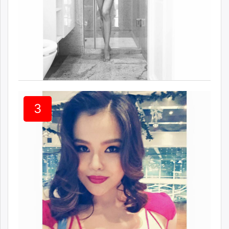
unuudur.mn
isee.mn
mglradio.com
fact.mn
itoim.mn
tumen.mn
shuum.mn
times.mn
3
tvmongolia.mn
mass.mn
unegui.mn
assa.mn
toim.mn
tac.mn
paparazzi.mn
unread.today