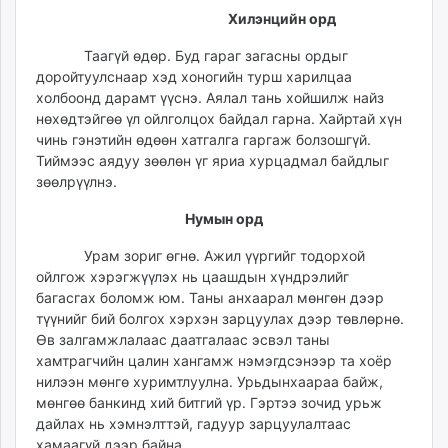
Хилэнцийн орд
Таагүй өдөр. Буд гараг загасны ордыг
доройтуулснаар хэд хоногийн турш харилцаа
холбоонд дарамт үүснэ. Аялал тань хойшилж найз
нөхөдтэйгөө үл ойлголцох байдал гарна. Хайртай хүн
чинь гэнэтийн өдөөн хатгалга гаргаж болзошгүй.
Тиймээс аядуу зөөлөн үг яриа хурцадмал байдлыг
зөөлрүүлнэ.
Нумын орд
Урам зориг өгнө. Ажил үүргийг тодорхой
ойлгож хэрэгжүүлэх нь цаашдын хүндрэлийг
багасгах боломж юм. Таны анхаарал мөнгөн дээр
түүнийг бий болгох хэрхэн зарцуулах дээр төвлөрнө.
Өв залгамжлалаас даатгалаас эсвэл таны
хамтрагчийн цалин хангамж нэмэгдсэнээр та хоёр
нилээн мөнгө хуримтлуулна. Урьдынхаараа байж,
мөнгөө банкинд хий битгий үр. Гэртээ зочид урьж
дайлах нь хэмнэлттэй, гадуур зарцуулалтаас
хамаагүй дээр байна.