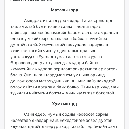
Матарын орд
Амьдрах итгэл дүүрэн өдөр. Гэгээ ормогц л
тааламжтай бужигнаан эхэлнэ. Гадагш гарах
тайвширч амрах боломжийг барьж авч энэ амралтын
өдөр юу ч хийхээр төлөвлөсөн байсан түүнийгээ
дуртайяа хий. Хүмүүнлэгийн асуудалд зориулсан
хүчин зүтгэлийн чинь үр дүн таныг цаашид
үргэлжлүүлэн бусдад туслахаар зоригжуулна.
Өөрөөсөө доогуур түвшинд амьдарч байгаа
хүмүүсийн амьдралд өөрчлөлт авчрахыг та эрмэлзэх
болно. Энэ нь ганцаардмал юм уу шинэ орчинд
дөнгөж орсон матруудын хувьд шинэ найз нөхөдтэй
болох сайхан арга зам байх болно. Таны нэр хүнд мөн
түүнчлэн нийгмийн боломж чинь нэмэгдэх бололтой.
Хумхын орд
Сайн өдөр. Нумын ордны нөхөрсөг сарны
нөлөөгөөр өнөөдөр найз нөхөдтэйгөө эсвэл дуртай
клубдээ цагийг өнгөрүүлэхэд таатай. Гэр бүлийн хамт