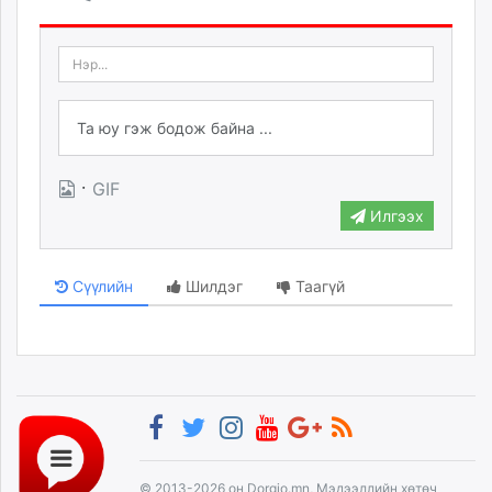
·
GIF
Илгээх
Сүүлийн
Шилдэг
Таагүй
© 2013-2026 он Dorgio.mn, Мэдээллийн хөтөч