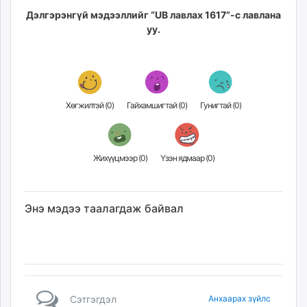
Дэлгэрэнгүй мэдээллийг “UB лавлах 1617”-с лавлана
уу.
Хөгжилтэй (
0
)
Гайхамшигтай (
0
)
Гунигтай (
0
)
Жихүүцмээр (
0
)
Үзэн ядмаар (
0
)
Энэ мэдээ таалагдаж байвал
Сэтгэгдэл
Анхаарах зүйлс