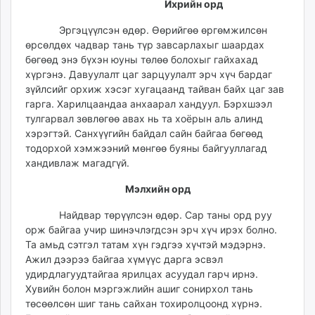
Ихрийн орд
Эргэцүүлсэн өдөр. Өөрийгөө өргөмжилсөн
өрсөлдөх чадвар тань түр завсарлахыг шаардах
бөгөөд энэ бүхэн юуны төлөө болохыг гайхахад
хүргэнэ. Давуулалт цаг зарцуулалт эрч хүч бардаг
зүйлсийг орхиж хэсэг хугацаанд тайван байх цаг зав
гарга. Харилцаандаа анхаарал хандуул. Бэрхшээл
тулгарвал зөвлөгөө авах нь та хоёрын аль алинд
хэрэгтэй. Санхүүгийн байдал сайн байгаа бөгөөд
тодорхой хэмжээний мөнгөө буяны байгууллагад
хандивлаж магадгүй.
Мэлхийн орд
Найдвар төрүүлсэн өдөр. Сар таны орд руу
орж байгаа учир шинэчлэгдсэн эрч хүч ирэх болно.
Та амьд сэтгэл татам хүн гэдгээ хүчтэй мэдэрнэ.
Ажил дээрээ байгаа хүмүүс дарга эсвэл
удирдлагуудтайгаа ярилцах асуудал гарч ирнэ.
Хувийн болон мэргэжлийн ашиг сонирхол тань
төсөөлсөн шиг тань сайхан тохиролцоонд хүрнэ.