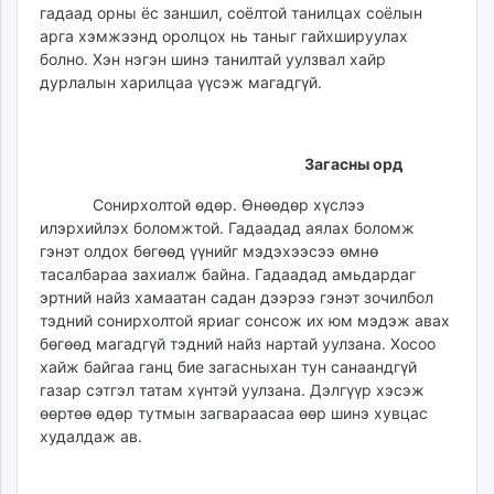
гадаад орны ёс заншил, соёлтой танилцах соёлын
арга хэмжээнд оролцох нь таныг гайхшируулах
болно. Хэн нэгэн шинэ танилтай уулзвал хайр
дурлалын харилцаа үүсэж магадгүй.
Загасны орд
Сонирхолтой өдөр. Өнөөдөр хүслээ
илэрхийлэх боломжтой. Гадаадад аялах боломж
гэнэт олдох бөгөөд үүнийг мэдэхээсээ өмнө
тасалбараа захиалж байна. Гадаадад амьдардаг
эртний найз хамаатан садан дээрээ гэнэт зочилбол
тэдний сонирхолтой яриаг сонсож их юм мэдэж авах
бөгөөд магадгүй тэдний найз нартай уулзана. Хосоо
хайж байгаа ганц бие загасныхан тун санаандгүй
газар сэтгэл татам хүнтэй уулзана. Дэлгүүр хэсэж
өөртөө өдөр тутмын загвараасаа өөр шинэ хувцас
худалдаж ав.