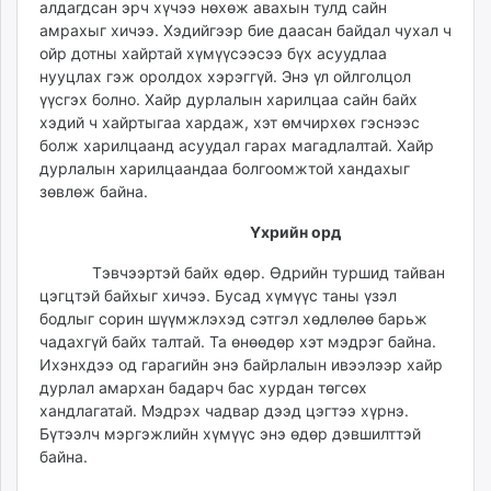
алдагдсан эрч хүчээ нөхөж авахын тулд сайн
unuudur.mn
амрахыг хичээ. Хэдийгээр бие даасан байдал чухал ч
isee.mn
ойр дотны хайртай хүмүүсээсээ бүх асуудлаа
mglradio.com
нууцлах гэж оролдох хэрэггүй. Энэ үл ойлголцол
үүсгэх болно. Хайр дурлалын харилцаа сайн байх
fact.mn
хэдий ч хайртыгаа хардаж, хэт өмчирхөх гэснээс
itoim.mn
болж харилцаанд асуудал гарах магадлалтай. Хайр
tumen.mn
дурлалын харилцаандаа болгоомжтой хандахыг
shuum.mn
зөвлөж байна.
times.mn
Үхрийн орд
tvmongolia.mn
mass.mn
Тэвчээртэй байх өдөр. Өдрийн туршид тайван
unegui.mn
цэгцтэй байхыг хичээ. Бусад хүмүүс таны үзэл
бодлыг сорин шүүмжлэхэд сэтгэл хөдлөлөө барьж
assa.mn
чадахгүй байх талтай. Та өнөөдөр хэт мэдрэг байна.
toim.mn
Ихэнхдээ од гарагийн энэ байрлалын ивээлээр хайр
tac.mn
дурлал амархан бадарч бас хурдан төгсөх
paparazzi.mn
хандлагатай. Мэдрэх чадвар дээд цэгтээ хүрнэ.
unread.today
Бүтээлч мэргэжлийн хүмүүс энэ өдөр дэвшилттэй
байна.