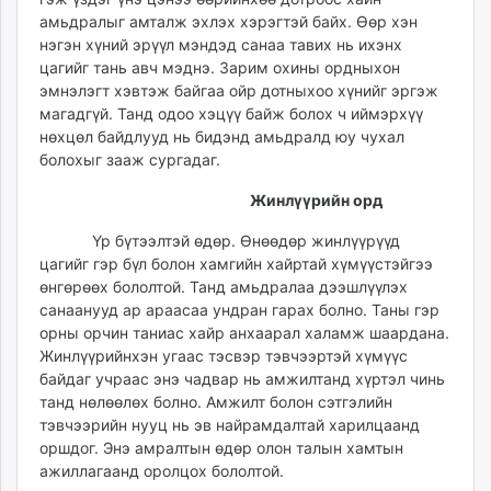
амьдралыг амталж эхлэх хэрэгтэй байх. Өөр хэн
нэгэн хүний эрүүл мэндэд санаа тавих нь ихэнх
цагийг тань авч мэднэ. Зарим охины ордныхон
эмнэлэгт хэвтэж байгаа ойр дотныхоо хүнийг эргэж
магадгүй. Танд одоо хэцүү байж болох ч иймэрхүү
нөхцөл байдлууд нь бидэнд амьдралд юу чухал
болохыг зааж сургадаг.
Жинлүүрийн орд
Үр бүтээлтэй өдөр. Өнөөдөр жинлүүрүүд
цагийг гэр бүл болон хамгийн хайртай хүмүүстэйгээ
өнгөрөөх бололтой. Танд амьдралаа дээшлүүлэх
санаанууд ар араасаа ундран гарах болно. Таны гэр
орны орчин таниас хайр анхаарал халамж шаардана.
Жинлүүрийнхэн угаас тэсвэр тэвчээртэй хүмүүс
байдаг учраас энэ чадвар нь амжилтанд хүртэл чинь
танд нөлөөлөх болно. Амжилт болон сэтгэлийн
тэвчээрийн нууц нь эв найрамдалтай харилцаанд
оршдог. Энэ амралтын өдөр олон талын хамтын
ажиллагаанд оролцох бололтой.