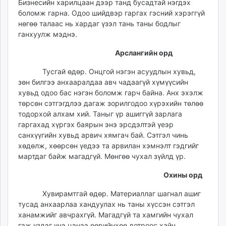
Бизнесийн харилцаан дээр танд бусадтай нэгдэх
боломж гарна. Одоо шийдвэр гаргах гэсний хэрэггүй
нөгөө талаас нь хардаг үзэл тань таны бодлыг
ганхуулж мэднэ.
Арслангийн орд
Тусгай өдөр. Онцгой нэгэн асуудлын хувьд,
зөн билгээ анхааралдаа авч чадаагүй хүмүүсийн
хувьд одоо бас нэгэн боломж гарч байна. Анх эхэлж
төрсөн сэтгэгдлээ дагаж зорилгодоо хүрэхийн төлөө
тодорхой алхам хий. Таныг үр ашиггүй зарлага
гаргахад хүргэх баярын энэ эрсдэлтэй үеэр
санхүүгийн хувьд арвич хямгач бай. Сэтгэл чинь
хөдөлж, хөөрсөн үедээ та арвилан хэмнэлт гэдгийг
мартдаг байж магадгүй. Мөнгөө чухал зүйлд үр.
Охины орд
Хувирамтгай өдөр. Материаллаг шагнал ашиг
тусад анхаарлаа хандуулах нь таны хүссэн сэтгэл
ханамжийг авчрахгүй. Магадгүй та хамгийн чухал
гэж үздэг үнэ цэнээ өөрийнхөө дотроос хайн