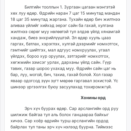
ikon.mn
Билгийн тооллын 1. Зургаан цагаан мэнгэтэй
mnb.mn
хөх луу өдөр. Өдрийн наран 7 цаг 15 минутад мандан
Livetv.mn
18 цаг 35 минутад жаргана. Тухайн өдөр бич жилтнээ
аливаа үйлийг хийхэд эерэг сайн ба гахай, хулгана
Eguur.mn
жилтнээ сөрөг муу нөлөөтэй тул элдэв үйлд хянамгай
24tsag.mn
хандаж, биеэ энхрийлүүштэй. Эл өдөр хууль цааз
shuud.mn
гаргах, батлах, хэрэглэх, хулгай дээрмийг номхотгох,
eagle.mn
гэмтнийг шийтгэх, мал адгуус номхруулах, угаал
ergelt.mn
үйлдэх, бороо хур оруулах, зэтгэрийг номхотгох,
хөгжмийн зэмсэг урлах, дарханы үйлд сайн. Гүүр
zarig.mn
тавих, газар шороо ухахад муу. Өдрийн сайн цаг нь
today.mn
бар, луу, могой, бич, тахиа, гахай болой. Хол газар
zuv.mn
яваар одогсод зүүн зүгт мөрөө гаргавал зохистой. Үс
mminfo.mn
шинээр үргээлгэх буюу засуулахад тохиромжгүй.
ugluu.mn
Хонины орд
urlag.mn
unen.mn
Эрч хүч буурах өдөр. Cap арслангийн орд руу
asu.mn
шилжиж байгаа тул аль болох ганцаараа байхыг
хичээ. Cap хоёр өдрийн турш арслангийн ордод
shudarga.mn
байрлах тул таны эрч хүч нэлээд буурна. Тиймээс
shuurhai.mn