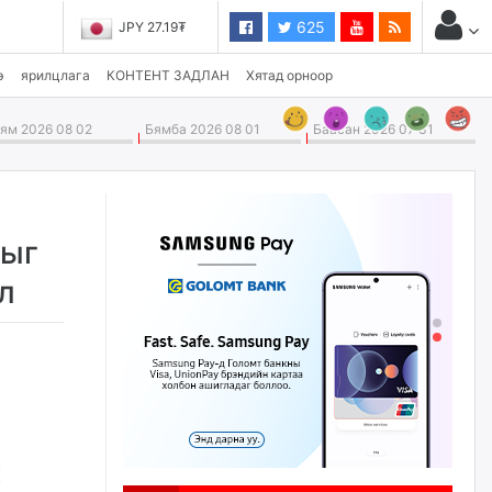
625
JPY 27.19₮
э
ярилцлага
КОНТЕНТ ЗАДЛАН
Хятад орноор
м 2026 08 02
Бямба 2026 08 01
Баасан 2026 07 31
хыг
л