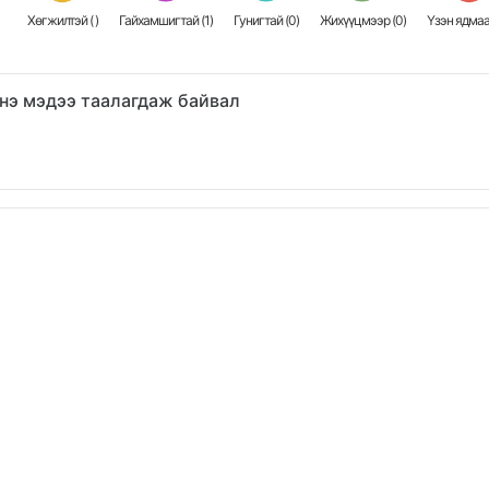
Хөгжилтэй (
)
Гайхамшигтай (
1
)
Гунигтай (
0
)
Жихүүцмээр (
0
)
Үзэн ядмаа
нэ мэдээ таалагдаж байвал