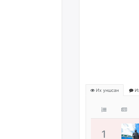
Их уншсан
Их
1