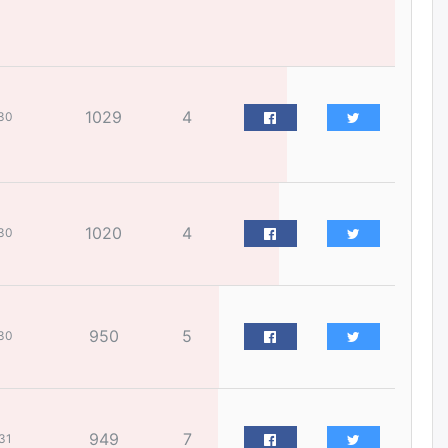
бүх насаар нь хорих ял
оногдуулах хуулийн
зохицуулалттай
өчигдѳр
1029
4
“Аяллын газрын зураг”-ийн
30
хэвлэмэл хувилбарыг Голомт
банкны салбараас үнэ
төлбөргүй авах боломжтой
өчигдѳр
1020
4
30
ЕБС-ийн захирлын үүргийг түр
орлон гүйцэтгэгч
манаачтайгаа бүлэглэн
эзэмшлийнх нь дансаар заал,
зогсоолын төлбөр ₮121.5
саяыг авчээ
950
5
30
өчигдѳр
ЗГ-ын зөвшөөрөлгүй бүх
томилолтын санхүүжилтийг
зогсоож, хурал, чуулганыг
949
7
31
цахимаар хийнэ гэв