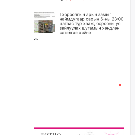
I хорооллын арын замыг
наймдугаар сарын 6-ны 23:00
цагаас түр хааж, борооны ус
зайлуулах шугамын хөндлөн
сэтэлгээ хийнэ
3 цагийн өмнө
А.Ариунзаяа: Хүний нэр төрийг
нас барсных нь дараа ч
хуулиар хамгаалах ёстой
4 цагийн өмнө
Оюу толгойгоос “Рио Тинто”
ашиг хүртэж эхэлсэн ч Монгол
Улс өр төлсөөр байна
4 цагийн өмнө
ХЗДХ-ын сайд С.Амарсайхан:
Авлигаар авсан хөрөнгийг
хурааж, нийгмийн сайн