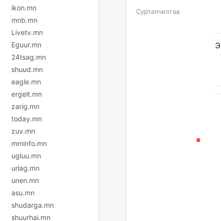
ikon.mn
Сурталчилгаа
mnb.mn
Livetv.mn
Eguur.mn
Э
24tsag.mn
shuud.mn
eagle.mn
ergelt.mn
zarig.mn
today.mn
zuv.mn
mminfo.mn
ugluu.mn
urlag.mn
unen.mn
asu.mn
shudarga.mn
shuurhai.mn