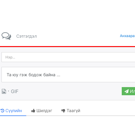
Сэтгэгдэл
Анхаара
·
GIF
Ил
Сүүлийн
Шилдэг
Таагүй