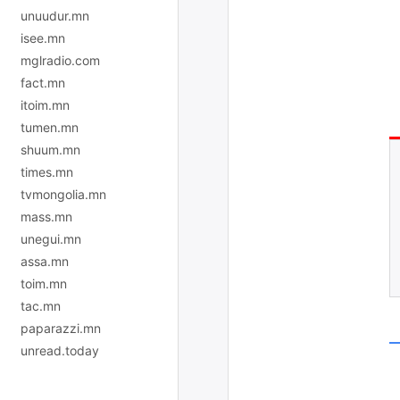
unuudur.mn
isee.mn
mglradio.com
fact.mn
itoim.mn
tumen.mn
shuum.mn
times.mn
tvmongolia.mn
mass.mn
unegui.mn
assa.mn
toim.mn
tac.mn
paparazzi.mn
unread.today