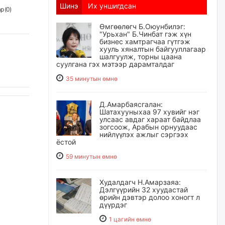
Шинэ
Их уншигдсан
р (
0
)
Өмгөөлөгч Б.Оюунбилэг:
"Урьхан" Б.Чинбат гэж хүн
бизнес хамтрагчаа гүтгэж
хууль хяналтын байгууллагаар
шалгуулж, торны цаана
суулгана гэх мэтээр дарамталдаг
35 минутын өмнө
Д.Амарбаясгалан:
Шатахууныхаа 97 хувийг нэг
улсаас авдаг хараат байдлаа
зогсоож, Арабын орнуудаас
нийлүүлэх ажлыг сэргээх
ёстой
59 минутын өмнө
Худалдагч Н.Амарзаяа:
Дэлгүүрийн 32 хуудастай
өрийн дэвтэр долоо хоногт л
дүүрдэг
1 цагийн өмнө