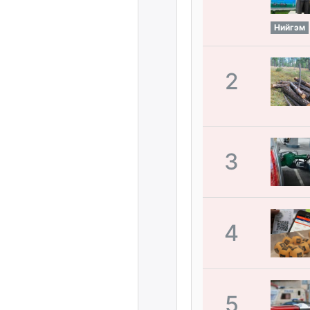
Нийгэм
2
3
4
5