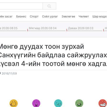
ийн засаг
Бизнес
Спорт
Соёл урлаг
Зөвлөгөө
Чөлөөт
Шар мэдэ
 2026 08 05
Мягмар 2026 08 04
Даваа 2026 08 03
Ня
Мөнгө дуудах тоон зурхай
Санхүүгийн байдлаа сайжруула
хүсвэл 4-ийн тоотой мөнгө хадга
2016-
2026-
2016/11/09
11-
08-
09
06
12:05:58
13:59:09