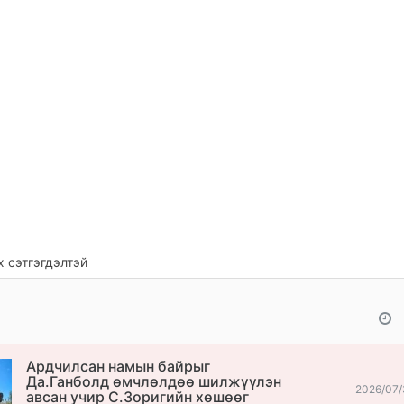
 сэтгэгдэлтэй
Ардчилсан намын байрыг
Да.Ганболд өмчлөлдөө шилжүүлэн
2026/07/
авсан учир С.Зоригийн хөшөөг