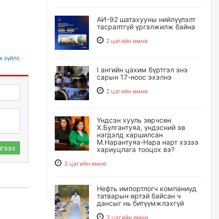
АИ-92 шатахууны нийлүүлэлт
тасралтгүй үргэлжилж байна
2 цагийн өмнө
х зүйлс
I ангийн цахим бүртгэл энэ
сарын 17-ноос эхэлнэ
2 цагийн өмнө
Үндсэн хууль зөрчсөн
Х.Булгантуяа, үндэсний эв
нэгдэлд харшилсан
М.Нарантуяа-Нара нарт хэзээ
гээх
хариуцлага тооцох вэ?
3 цагийн өмнө
Нефть импортлогч компаниуд
татварын өртэй байсан ч
дансыг нь битүүмжлэхгүй
3 цагийн өмнө