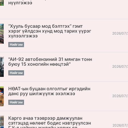
нүүлгэжээ
“Хууль бусаар мод бэлтгэх” гэмт
хэрэг үйлдсэн хүнд мод тарих үүрэг
2026/07/
хүлээлгэжээ
Нийгэм
"АИ-92 автобензиний 31 мянган тонн
буюу 15 хоногийн нөөцтэй"
2026/07/
Нийгэм
НӨАТ-ын буцаан олголтыг иргэдийн
данс руу шилжүүлж эхэлжээ
2026/07/
Нийгэм
Карго ачаа тээврээр дамжуулан
сэтгэцэд нөлөөт бодис нэвтрүүлсэн
2026/07/
Г.У-д найман жилийн хорих ял