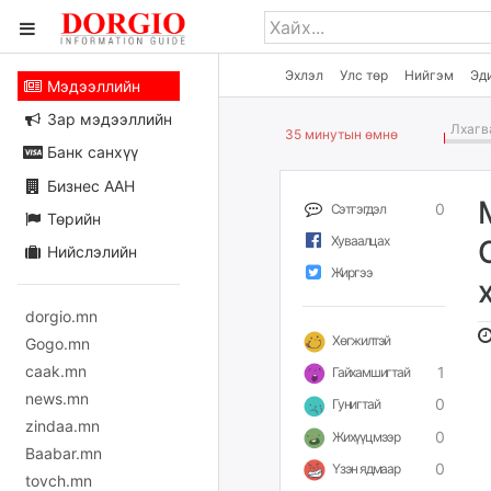
Эхлэл
Улс төр
Нийгэм
Эд
Мэдээллийн
Зар мэдээллийн
Лхагва
35 минутын өмнө
Банк санхүү
Бизнес ААН
0
Сэтгэгдэл
Төрийн
Хуваалцах
Нийслэлийн
Жиргээ
dorgio.mn
Хөгжилтэй
Gogo.mn
caak.mn
1
Гайхамшигтай
news.mn
0
Гунигтай
zindaa.mn
0
Жихүүцмээр
Baabar.mn
0
Үзэн ядмаар
tovch.mn