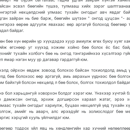
айсан эсвэл бөөгийн түшээ, тулмааш хийх зэрэг шалтгаана
энгэртэй нөхцөлдсний улмаас тухайн онгодыг авч явдаг ба
дган зайран нь бие барж, бөөгийн шүтээн " онгод цуцсан "- а
энгэрээ өөрөө адгуулж явахаас өөр аргагүй болоход бөөгөөр 
вдал байдаг.
өн бөө хүн өөрийн үр хүүхдэдээ хуур амиулж өгөх буюу хуяг ха
ийж өгснөөр уг хүүхэд хожим хойно бөө болох ёс бас бай
үхнийг тухайн холбогч бөө нь онгод тэнгэрийнхээ хүсэлтээр гүй
ул ямар нэгэн муу үр дагавар гардаггүй юм.
хэлд ойрхон өвдөж зовоод болохоо байсан тохиолдолд амьд 
улд бөө болохоос өөр аргагүй, амь аврахын үүднээс бөө болго
ам байхгүй болсон нөхцөлд л бөө болох, болгох тохиолдол байдаг
нэ бол харьцангуй ховорхон болдог хэрэг юм. Үнэхээр хүчтэй б
е дамжсан онгод, эрхиж догширсон хараал жатаг, эрээ х
лмаас тухайн онгодыг хариулж, буцаах нөхцөлгүй үед тухайн хү
олгож, амийг нь аварч, алс ирээдүйг нь золиослодог бөө м
аргис хэрцгий хууль үйлчилдэг юм.
өөгөөр тодрох үйл явц нь хөндлөнгийн хар хүчний нөлөөллөө