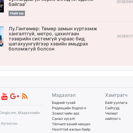
2026/08/
байгаа“
Нийгэм
Лу.Гантөмөр: Төмөр замын хүртээмж
хангалтгүй, метро, цахилгаан
2026/07/
тээврийн системгүй учраас бид
шатахуунгүйгээр хэвийн амьдрах
боломжгүй болсон
Мэдээлэл
Хамтрагч
Бидний тухай
Байгууллага
Редакцийн бодлого
Сайтууд
Dorgio.mn, Мэдээллийн
Зохиогчийн эрх
Чөлөөт
Санал хүсэлт
нийтлэгч
p
бүтээсэн.
Үйлчилгээний нөхцөл
Нээлттэй ажлын байр