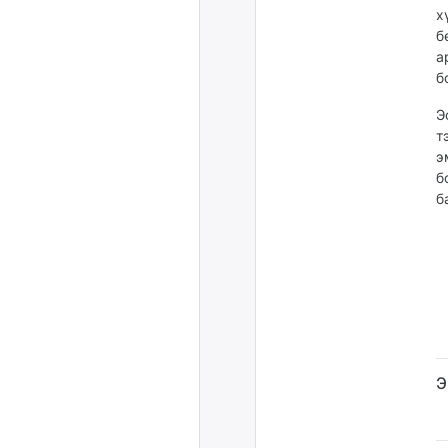
х
б
а
б
Э
т
э
б
б
Э