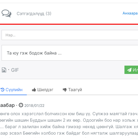
Сэтгэгдэлүүд (3)
Анхаара
·
GIF
Ил
Сүүлийн
Шилдэг
Таагүй
шаабар ·
2018/01/22
өнгө олох хэрэгслэл болчихсон юм биш үү. Сүлжээ маягтай гээч
өөгийн шашин Буддын шашин 2 их өөр. Одоогийн боо нар хольж 
 ... бараг л залилан хийж байна гэмээр нөхөд цөөнгүй. Шалгаж х
азар эсвэл Бөөгийн холбоо гэж байдаг бол нягталж шалгаруулаа