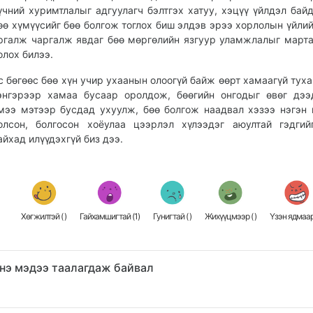
үчний хуримтлалыг адгуулагч бэлтгэх хатуу, хэцүү үйлдэл байд
өө хүмүүсийг бөө болгож тоглох биш элдэв эрээ хорлолын үйлий
ргалж чаргалж явдаг бөө мөргөлийн язгуур уламжлалыг март
олох билээ.
с бөгөөс бөө хүн учир ухаанын олоогүй байж өөрт хамаагүй туха
энгэрээр хамаа бусаар оролдож, бөөгийн онгодыг өвөг дээ
мээ мэтээр бусдад ухуулж, бөө болгож наадвал хэзээ нэгэн 
олсон, болгосон хоёулаа цээрлэл хүлээдэг аюултай гэдги
айхад илүүдэхгүй биз дээ.
Хөгжилтэй (
)
Гайхамшигтай (
1
)
Гунигтай (
)
Жихүүцмээр (
)
Үзэн ядмаар
нэ мэдээ таалагдаж байвал