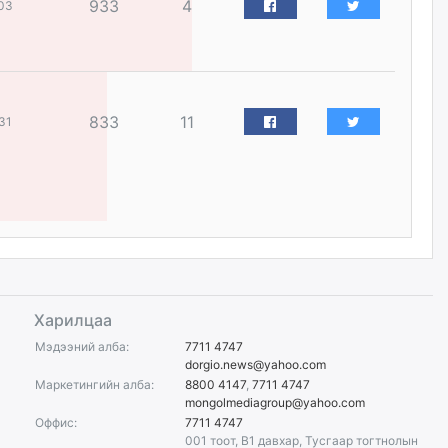
933
4
03
Цагдаагийн дэд хурандаа
Д.Будзаан: Хүүхдийн эсрэг
бэлгийн хүчирхийлэл үйлдвэл
бүх насаар нь хорих ял
оногдуулах хуулийн
зохицуулалттай
833
11
31
өчигдѳр
“Аяллын газрын зураг”-ийн
хэвлэмэл хувилбарыг Голомт
банкны салбараас үнэ
төлбөргүй авах боломжтой
өчигдѳр
ЕБС-ийн захирлын үүргийг түр
Харилцаа
орлон гүйцэтгэгч
манаачтайгаа бүлэглэн
Мэдээний алба:
7711 4747
эзэмшлийнх нь дансаар заал,
dorgio.news@yahoo.com
зогсоолын төлбөр ₮121.5
Маркетингийн алба:
8800 4147
,
7711 4747
саяыг авчээ
mongolmediagroup@yahoo.com
өчигдѳр
Оффис:
7711 4747
001 тоот, B1 давхар, Тусгаар тогтнолын