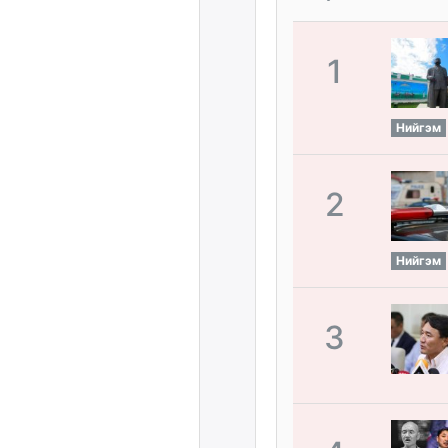
1
Нийгэм
2
Нийгэм
3