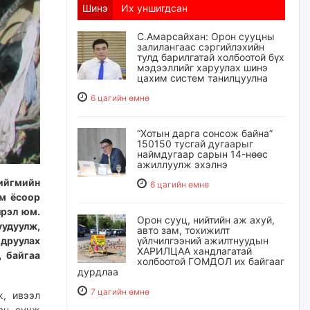
Шинэ
Их уншигдсан
С.Амарсайхан: Орон сууцны
залилангаас сэргийлэхийн
тулд барилгатай холбоотой бүх
мэдээллийг харуулах шинэ
цахим систем танилцуулна
6 цагийн өмнө
“Хотын дарга сонсож байна”
150150 тусгай дугаарыг
наймдугаар сарын 14-нөөс
ажиллуулж эхэлнэ
нийгмийн
6 цагийн өмнө
ам ёсоор
лрэл юм.
Орон сууц, нийтийн аж ахуй,
уудуулж,
авто зам, тохижилт
друулах
үйлчилгээний ажилтнуудын
ХАРИЛЦАА хандлагатай
д байгаа
холбоотой ГОМДОЛ их байгааг
дурдлаа
7 цагийн өмнө
ж, ивээл
лан сууж