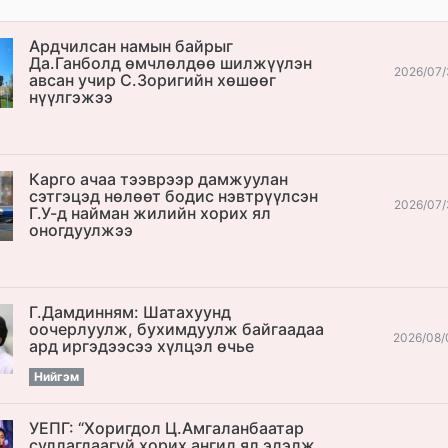
Ардчилсан намын байрыг
Да.Ганболд өмчлөлдөө шилжүүлэн
2026/07/
авсан учир С.Зоригийн хөшөөг
нүүлгэжээ
Карго ачаа тээврээр дамжуулан
сэтгэцэд нөлөөт бодис нэвтрүүлсэн
2026/07/
Г.У-д найман жилийн хорих ял
оногдуулжээ
Г.Дамдинням: Шатахуунд
оочерлуулж, бухимдуулж байгаадаа
2026/08/
ард иргэдээсээ хүлцэл өчье
Нийгэм
УЕПГ: “Хоригдол Ц.Амгаланбаатар
cуллагдаагүй хорих ангид ял эдэлж