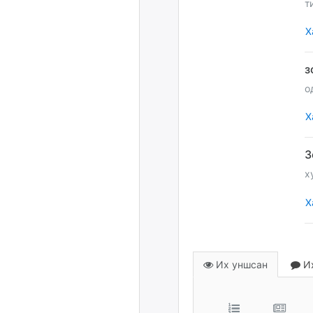
т
Х
о
Х
х
Х
Их уншсан
Их