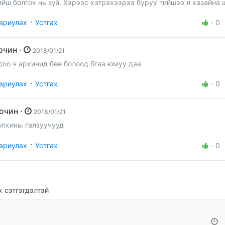
ийш болгох нь зүй. Хэрээс хэтрэхээрээ буруу тийшээ л хазайна 
·
ариулах
Устгах
-
0
зочин ·
2018/01/21
доо ч архичид бөө болоод бгаа юмуу даа
·
ариулах
Устгах
-
0
Зочин ·
2018/01/21
улхины галзуучууд
·
ариулах
Устгах
-
0
 сэтгэгдэлтэй