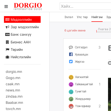
Эхлэл
Улс төр
Нийгэм
Эд
Мэдээллийн
Зар мэдээллийн
Лхагва 2
6 цагийн өмнө
Банк санхүү
Бизнес ААН
3
Сэтгэгдэл
Төрийн
Хуваалцах
Нийслэлийн
Жиргээ
dorgio.mn
Хөгжилтэй
Gogo.mn
caak.mn
1
Гайхамшигтай
news.mn
Гунигтай
zindaa.mn
Жихүүцмээр
Baabar.mn
2
Үзэн ядмаар
tovch.mn