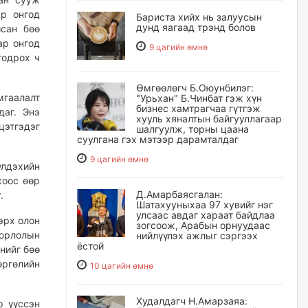
ар онгод
Бариста хийх нь залуусын
дунд яагаад трэнд болов
йсан бөө
ар онгод
9 цагийн өмнө
тодрох ч
Өмгөөлөгч Б.Оюунбилэг:
мгаалалт
"Урьхан" Б.Чинбат гэж хүн
бизнес хамтрагчаа гүтгэж
даг. Энэ
хууль хяналтын байгууллагаар
цэтгэдэг
шалгуулж, торны цаана
суулгана гэх мэтээр дарамталдаг
9 цагийн өмнө
үлдэхийн
хоос өөр
Д.Амарбаясгалан:
.
Шатахууныхаа 97 хувийг нэг
улсаас авдаг хараат байдлаа
эрх олон
зогсоож, Арабын орнуудаас
орлолын
нийлүүлэх ажлыг сэргээх
ёстой
нийг бөө
өргөлийн
10 цагийн өмнө
Худалдагч Н.Амарзаяа:
р үүссэн