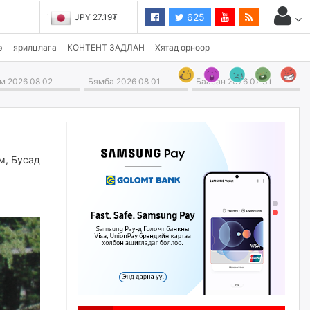
625
JPY 27.19₮
э
ярилцлага
КОНТЕНТ ЗАДЛАН
Хятад орноор
 2026 08 02
Бямба 2026 08 01
Баасан 2026 07 31
м
,
Бусад