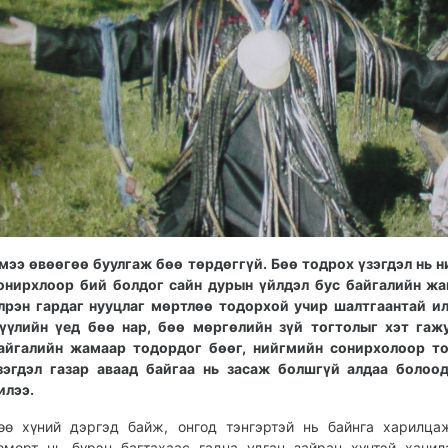
мээ өвөөгөө буулгаж бөө төрдөггүй. Бөө тодрох үзэгдэл нь 
онирхлоор бий болдог сайн дурын үйлдэл бус байгалийн ж
лрэн гардаг нууцлаг мөртлөө тодорхой учир шалтгаантай и
үүлийн үед бөө нар, бөө мөргөлийн зүй тогтолыг хэт гаж
айгалийн жамаар тодордог бөөг, нийгмийн сонирхолоор то
зэгдэл газар аваад байгаа нь засаж болшгүй алдаа болоо
илээ.
өө хүний дэргэд байж, онгод тэнгэртэй нь байнга харилца
өмөрт нь бүрэн багтахаас гадна удган зайран хүнтэй хани