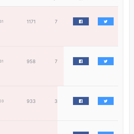
жилийн ойд зориулсан
наадмыг хойшлуулав
өчигдѳр
1171
7
31
Монгол Улсад 162 вагон - 9720
тонн АИ-92 орж иржээ
өчигдѳр
958
7
Jade Gas: 1.1 тэрбум австрали
31
долларын санхүүжилтийн
эцсийн гэрээг есдүгээр сард
байгуулбал Тавантолгойн
метан хийн үйлдвэрлэлийн
өрөмдлөгийг 2027 онд эхлүүлнэ
өчигдѳр
933
3
03
Ханын материалд эхний
ээлжийн 6 блок орон сууцны
барилга угсралтын ажил
үргэлжилж байна
өчигдѳр