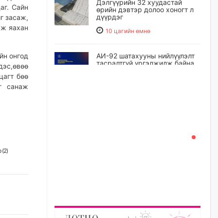
Дэлгүүрийн 32 хуудастай
аг. Сайн
өрийн дэвтэр долоо хоногт л
дүүрдэг
г засаж,
аж яахан
10 цагийн өмнө
йн онгод
АИ-92 шатахууны нийлүүлэлт
тасралтгүй үргэлжилж байна
дэс,өвөө
цагт бөө
10 цагийн өмнө
йг санаж
I ангийн цахим бүртгэл энэ
сарын 17-ноос эхэлнэ
11 цагийн өмнө
 (
2
)
Үндсэн хууль зөрчсөн
Х.Булгантуяа, үндэсний эв
нэгдэлд харшилсан
М.Нарантуяа-Нара нарт хэзээ
хариуцлага тооцох вэ?
11 цагийн өмнө