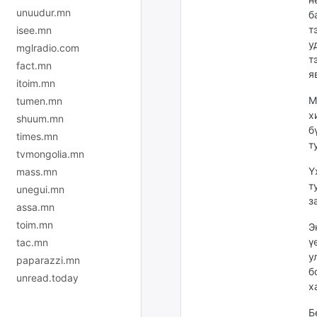
unuudur.mn
б
т
isee.mn
у
mglradio.com
т
fact.mn
я
itoim.mn
М
tumen.mn
х
shuum.mn
б
times.mn
т
tvmongolia.mn
Ү
mass.mn
т
unegui.mn
з
assa.mn
toim.mn
Э
ү
tac.mn
у
paparazzi.mn
б
unread.today
х
Б