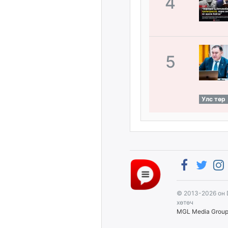
4
5
Улс төр
© 2013-2026 он 
хөтөч
MGL Media Grou