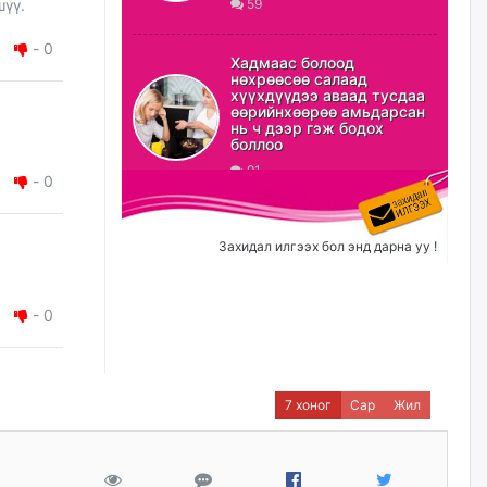
59
шүү.
ХЗДХ-ын сайд С.Амарсайхан:
-
0
Авлигаар авсан хөрөнгийг
Хадмаас болоод
хурааж, нийгмийн сайн
нөхрөөсөө салаад
сайхны хөгжилд зориулах
хүүхдүүдээ аваад тусдаа
бөгөөд үүнийг хэд хэдэн эрх
өөрийнхөөрөө амьдарсан
бүхий байгууллагаас санал авна
нь ч дээр гэж бодох
боллоо
өчигдѳр
91
-
0
Шатахууныг олдож байгаа
газраас нь л авч байна. Үнэ
тарифаас илүү хангамж дээр
Захидал илгээх бол энд дарна уу !
анхаарч байна
өчигдѳр
-
0
Ц.Будханд: Дүүгээ гараад
ирнэ гэж итгэж хүлээсээр
долоон сарын хугацаа
өнгөрлөө
7 хоног
Сар
Жил
өчигдѳр
Барилгын салбарын 100