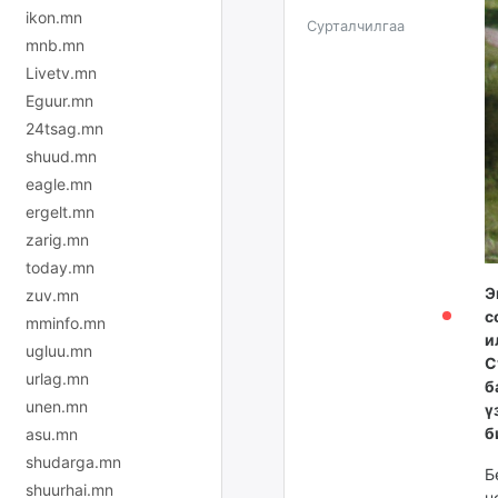
ikon.mn
Сурталчилгаа
mnb.mn
Livetv.mn
Eguur.mn
24tsag.mn
shuud.mn
eagle.mn
ergelt.mn
zarig.mn
today.mn
Э
zuv.mn
с
mminfo.mn
и
ugluu.mn
С
urlag.mn
б
unen.mn
ү
б
asu.mn
shudarga.mn
Б
shuurhai.mn
н