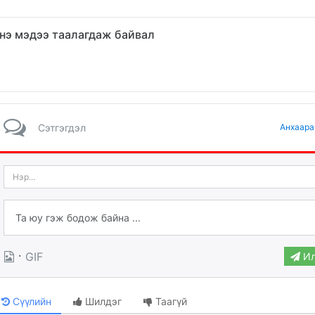
нэ мэдээ таалагдаж байвал
Сэтгэгдэл
Анхаара
·
GIF
Ил
Сүүлийн
Шилдэг
Таагүй