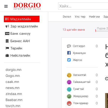
Эхлэл
Улс төр
Нийгэм
Эд
Мэдээллийн
Зар мэдээллийн
Пүрэв 2
13 цагийн өмнө
Банк санхүү
Бизнес ААН
0
Сэтгэгдэл
Төрийн
Хуваалцах
Нийслэлийн
Жиргээ
dorgio.mn
0
Хөгжилтэй
Gogo.mn
caak.mn
0
Гайхамшигтай
news.mn
0
Гунигтай
zindaa.mn
0
Жихүүцмээр
Baabar.mn
0
Үзэн ядмаар
tovch.mn