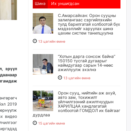
Шинэ
Их уншигдсан
С.Амарсайхан: Орон сууцны
залилангаас сэргийлэхийн
тулд барилгатай холбоотой бүх
мэдээллийг харуулах шинэ
цахим систем танилцуулна
13 цагийн өмнө
“Хотын дарга сонсож байна”
150150 тусгай дугаарыг
наймдугаар сарын 14-нөөс
, эрүүл
ажиллуулж эхэлнэ
лдаанаар
13 цагийн өмнө
улгамдаж
Орон сууц, нийтийн аж ахуй,
авто зам, тохижилт
нгөрөгч
үйлчилгээний ажилтнуудын
бэл 2019
ХАРИЛЦАА хандлагатай
 өрнүүлж
холбоотой ГОМДОЛ их байгааг
дурдлаа
ах видео
лчилгээг
15 цагийн өмнө
иргэдэд