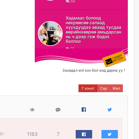
59
ХЗДХ-ын сайд С.Амарсайхан:
Авлигаар авсан хөрөнгийг
Хадмаас болоод
хурааж, нийгмийн сайн
нөхрөөсөө салаад
сайхны хөгжилд зориулах
хүүхдүүдээ аваад тусдаа
бөгөөд үүнийг хэд хэдэн эрх
өөрийнхөөрөө амьдарсан
бүхий байгууллагаас санал авна
нь ч дээр гэж бодох
боллоо
өчигдѳр
91
Шатахууныг олдож байгаа
газраас нь л авч байна. Үнэ
тарифаас илүү хангамж дээр
Захидал илгээх бол энд дарна уу !
анхаарч байна
өчигдѳр
7 хоног
Сар
Жил
Ц.Будханд: Дүүгээ гараад
ирнэ гэж итгэж хүлээсээр
долоон сарын хугацаа
өнгөрлөө
өчигдѳр
1183
7
31
Барилгын салбарын 100