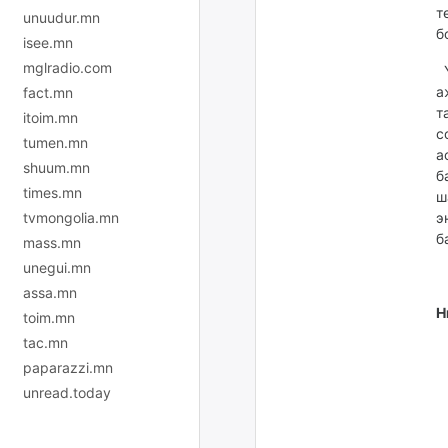
т
unuudur.mn
б
isee.mn
mglradio.com
Ү
а
fact.mn
т
itoim.mn
с
tumen.mn
а
shuum.mn
б
times.mn
ш
э
tvmongolia.mn
б
mass.mn
unegui.mn
assa.mn
Н
toim.mn
tac.mn
paparazzi.mn
unread.today