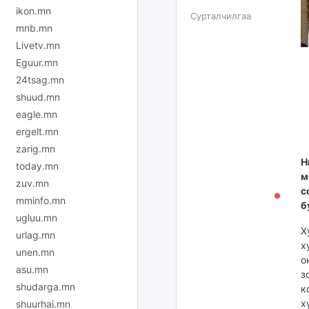
ikon.mn
Сурталчилгаа
mnb.mn
Livetv.mn
Eguur.mn
24tsag.mn
shuud.mn
eagle.mn
ergelt.mn
zarig.mn
Н
today.mn
м
zuv.mn
с
mminfo.mn
б
ugluu.mn
Х
urlag.mn
х
unen.mn
о
asu.mn
з
shudarga.mn
к
х
shuurhai.mn