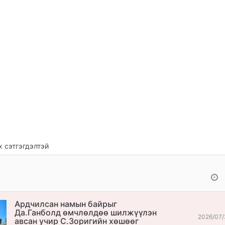
 сэтгэгдэлтэй
Ардчилсан намын байрыг
Да.Ганболд өмчлөлдөө шилжүүлэн
2026/07/
авсан учир С.Зоригийн хөшөөг