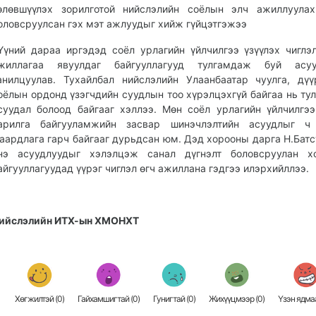
өлөвшүүлэх зорилготой нийслэлийн соёлын элч ажиллуула
оловсруулсан гэх мэт ажлуудыг хийж гүйцэтгэжээ
үний дараа иргэдэд соёл урлагийн үйлчилгээ үзүүлэх чиглэ
жиллагаа явуулдаг байгууллагууд тулгамдаж буй асуу
анилцуулав. Тухайлбал нийслэлийн Улаанбаатар чуулга, дүү
оёлын ордонд үзэгчдийн суудлын тоо хүрэлцэхгүй байгаа нь ту
суудал болоод байгааг хэллээ. Мөн соёл урлагийн үйлчилгээ
арилга байгууламжийн засвар шинэчлэлтийн асуудлыг ч
аардлага гарч байгааг дурьдсан юм. Дэд хорооны дарга Н.Бат
нэ асуудлуудыг хэлэлцэж санал дүгнэлт боловсруулан хо
айгууллагуудад үүрэг чиглэл өгч ажиллана гэдгээ илэрхийллээ.
ийслэлийн ИТХ-ын ХМОНХТ
Хөгжилтэй (
0
)
Гайхамшигтай (
0
)
Гунигтай (
0
)
Жихүүцмээр (
0
)
Үзэн ядмаа