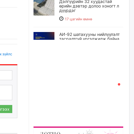
Дэлгүүрийн 32 хуудастай
өрийн дэвтэр долоо хоногт л
дүүрдэг
17 цагийн өмнө
АИ-92 шатахууны нийлүүлэлт
тасралтгүй үргэлжилж байна
18 цагийн өмнө
х зүйлс
I ангийн цахим бүртгэл энэ
сарын 17-ноос эхэлнэ
19 цагийн өмнө
Үндсэн хууль зөрчсөн
Х.Булгантуяа, үндэсний эв
нэгдэлд харшилсан
гээх
М.Нарантуяа-Нара нарт хэзээ
хариуцлага тооцох вэ?
19 цагийн өмнө