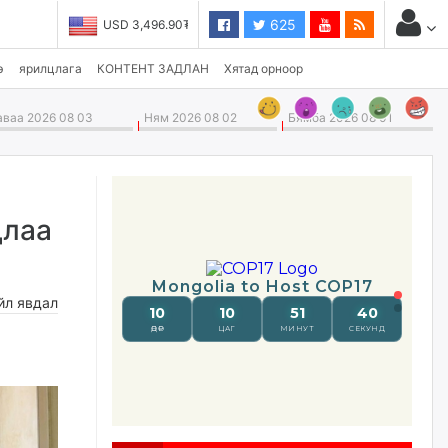
625
USD 3,496.90₮
э
ярилцлага
КОНТЕНТ ЗАДЛАН
Хятад орноор
ваа 2026 08 03
Ням 2026 08 02
Бямба 2026 08 01
длаа
йл явдал