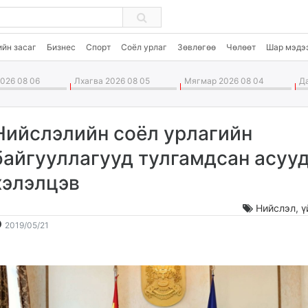
ийн засаг
Бизнес
Спорт
Соёл урлаг
Зөвлөгөө
Чөлөөт
Шар мэдэ
026 08 06
Лхагва 2026 08 05
Мягмар 2026 08 04
Да
Нийслэлийн соёл урлагийн
байгууллагууд тулгамдсан асуу
хэлэлцэв
Нийслэл
,
ү
2019-
2026-
2019/05/21
05-
08-
21
07
14:53:04
06:07:31