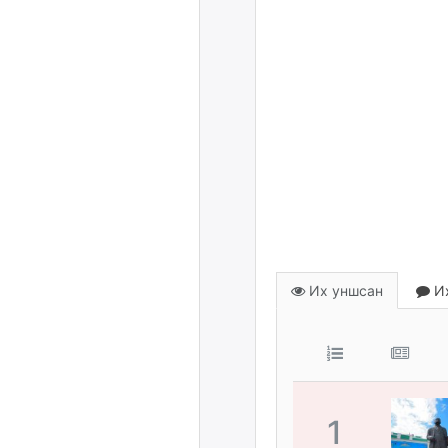
Их уншсан
Их
1