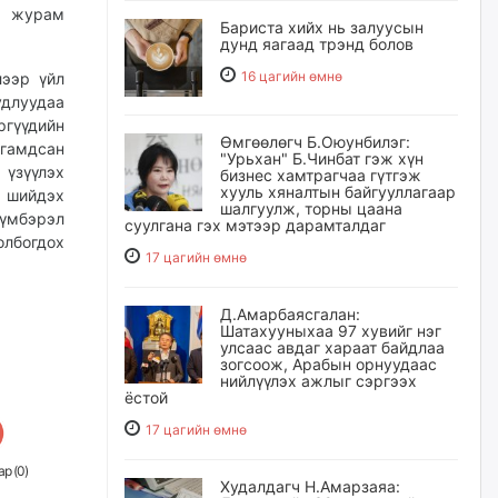
х журам
Бариста хийх нь залуусын
дунд яагаад трэнд болов
16 цагийн өмнө
лээр үйл
длуудаа
ргүүдийн
Өмгөөлөгч Б.Оюунбилэг:
лгамдсан
"Урьхан" Б.Чинбат гэж хүн
 үзүүлэх
бизнес хамтрагчаа гүтгэж
хууль хяналтын байгууллагаар
 шийдэх
шалгуулж, торны цаана
сүмбэрэл
суулгана гэх мэтээр дарамталдаг
лбогдох
17 цагийн өмнө
Д.Амарбаясгалан:
Шатахууныхаа 97 хувийг нэг
улсаас авдаг хараат байдлаа
зогсоож, Арабын орнуудаас
нийлүүлэх ажлыг сэргээх
ёстой
17 цагийн өмнө
р (
0
)
Худалдагч Н.Амарзаяа: