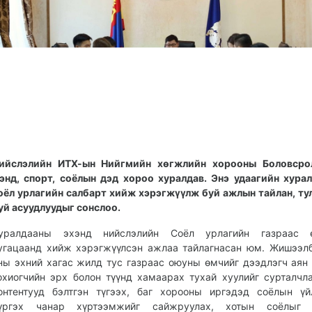
ийслэлийн ИТХ-ын Нийгмийн хөгжлийн хорооны Боловсрол
энд, спорт, соёлын дэд хороо хуралдав. Энэ удаагийн хура
оёл урлагийн салбарт хийж хэрэгжүүлж буй ажлын тайлан, т
уй асуудлуудыг сонслоо.
уралдааны эхэнд нийслэлийн Соёл урлагийн газраас ө
угацаанд хийж хэрэгжүүлсэн ажлаа тайлагнасан юм. Жишээл
ны эхний хагас жилд тус газраас оюуны өмчийг дээдлэгч аян
охиогчийн эрх болон түүнд хамаарах тухай хуулийг сурталчл
онтентууд бэлтгэн түгээх, баг хорооны иргэдэд соёлын үй
үргэх чанар хүртээмжийг сайжруулах, хотын соёлыг 