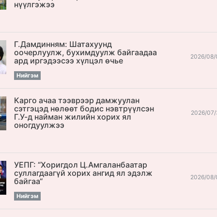
нүүлгэжээ
Г.Дамдинням: Шатахуунд
оочерлуулж, бухимдуулж байгаадаа
2026/08/
ард иргэдээсээ хүлцэл өчье
Нийгэм
Карго ачаа тээврээр дамжуулан
сэтгэцэд нөлөөт бодис нэвтрүүлсэн
2026/07/
Г.У-д найман жилийн хорих ял
оногдуулжээ
УЕПГ: “Хоригдол Ц.Амгаланбаатар
cуллагдаагүй хорих ангид ял эдэлж
2026/08/
байгаа“
Нийгэм