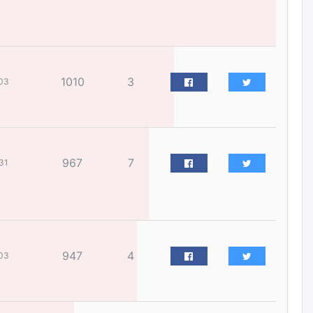
жилийн ойд зориулсан
наадмыг хойшлуулав
өчигдѳр
Монгол Улсад 162 вагон - 9720
1010
3
тонн АИ-92 орж иржээ
03
өчигдѳр
Jade Gas: 1.1 тэрбум австрали
долларын санхүүжилтийн
967
7
31
эцсийн гэрээг есдүгээр сард
байгуулбал Тавантолгойн
метан хийн үйлдвэрлэлийн
өрөмдлөгийг 2027 онд эхлүүлнэ
өчигдѳр
Ханын материалд эхний
947
4
03
ээлжийн 6 блок орон сууцны
барилга угсралтын ажил
үргэлжилж байна
өчигдѳр