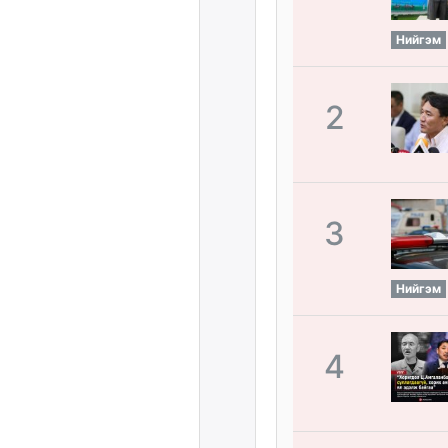
Нийгэм
2
3
Нийгэм
4